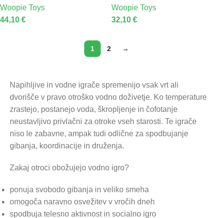
Woopie Toys
Woopie Toys
44,10
€
32,10
€
1
2
→
Napihljive in vodne igrače spremenijo vsak vrt ali
dvorišče v pravo otroško vodno doživetje. Ko temperature
zrastejo, postanejo voda, škropljenje in čofotanje
neustavljivo privlačni za otroke vseh starosti. Te igrače
niso le zabavne, ampak tudi odlične za spodbujanje
gibanja, koordinacije in druženja.
Zakaj otroci obožujejo vodno igro?
ponuja svobodo gibanja in veliko smeha
omogoča naravno osvežitev v vročih dneh
spodbuja telesno aktivnost in socialno igro