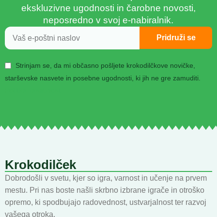
ekskluzivne ugodnosti in čarobne novosti,
neposredno v svoj e-nabiralnik.
Pridruži se
Strinjam se, da mi občasno pošljete krokodilčkove novičke,
starševske nasvete in posebne ugodnosti, ki jih ne gre zamuditi.
Politika zasebnosti
Krokodilček
Dobrodošli v svetu, kjer so igra, varnost in učenje na prvem
mestu. Pri nas boste našli skrbno izbrane igrače in otroško
opremo, ki spodbujajo radovednost, ustvarjalnost ter razvoj
vašega otroka.