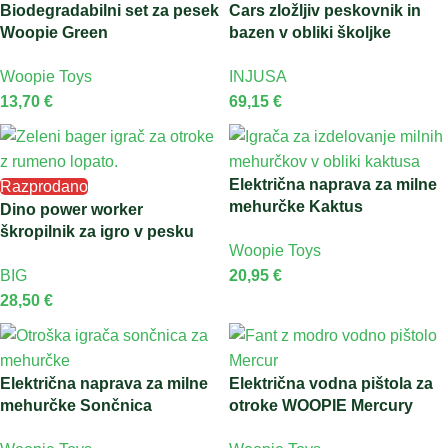
Biodegradabilni set za pesek
Cars zložljiv peskovnik in
Woopie Green
bazen v obliki školjke
Woopie Toys
INJUSA
13,70
€
69,15
€
Električna naprava za milne
Razprodano
mehurčke Kaktus
Dino power worker
škropilnik za igro v pesku
Woopie Toys
BIG
20,95
€
28,50
€
Električna naprava za milne
Električna vodna pištola za
mehurčke Sončnica
otroke WOOPIE Mercury