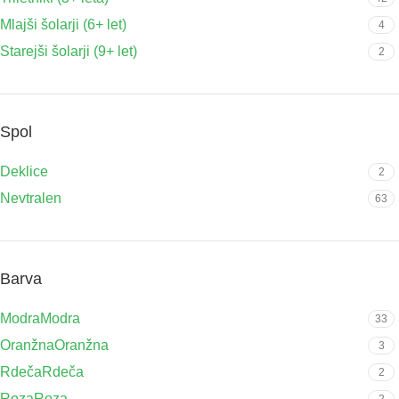
Mlajši šolarji (6+ let)
4
Starejši šolarji (9+ let)
2
Spol
Deklice
2
Nevtralen
63
Barva
Modra
Modra
33
Oranžna
Oranžna
3
Rdeča
Rdeča
2
Roza
Roza
2