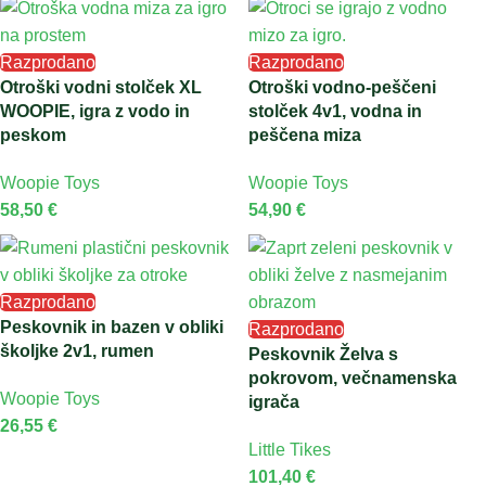
Razprodano
Razprodano
Otroški vodni stolček XL
Otroški vodno-peščeni
WOOPIE, igra z vodo in
stolček 4v1, vodna in
peskom
peščena miza
Woopie Toys
Woopie Toys
58,50
€
54,90
€
Razprodano
Peskovnik in bazen v obliki
Razprodano
školjke 2v1, rumen
Peskovnik Želva s
pokrovom, večnamenska
Woopie Toys
igrača
26,55
€
Little Tikes
101,40
€