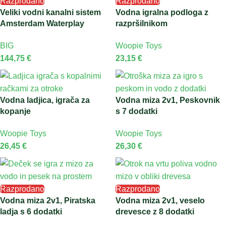
Razprodano
Razprodano
Veliki vodni kanalni sistem
Vodna igralna podloga z
Amsterdam Waterplay
razpršilnikom
BIG
Woopie Toys
144,75
€
23,15
€
Vodna ladjica, igrača za
Vodna miza 2v1, Peskovnik
kopanje
s 7 dodatki
Woopie Toys
Woopie Toys
26,45
€
26,30
€
Razprodano
Razprodano
Vodna miza 2v1, Piratska
Vodna miza 2v1, veselo
ladja s 6 dodatki
drevesce z 8 dodatki