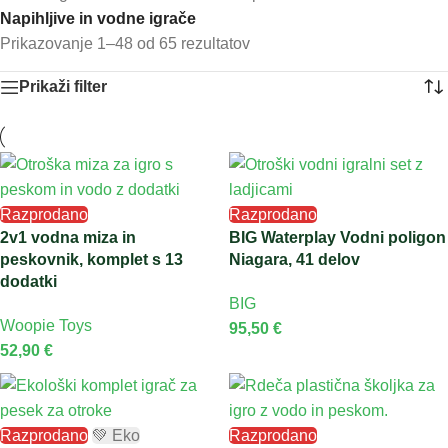
Napihljive in vodne igrače
Prikazovanje 1–48 od 65 rezultatov
Prikaži filter
Razprodano
Razprodano
2v1 vodna miza in
BIG Waterplay Vodni poligon
peskovnik, komplet s 13
Niagara, 41 delov
dodatki
BIG
Woopie Toys
95,50
€
52,90
€
Razprodano
💚 Eko
Razprodano