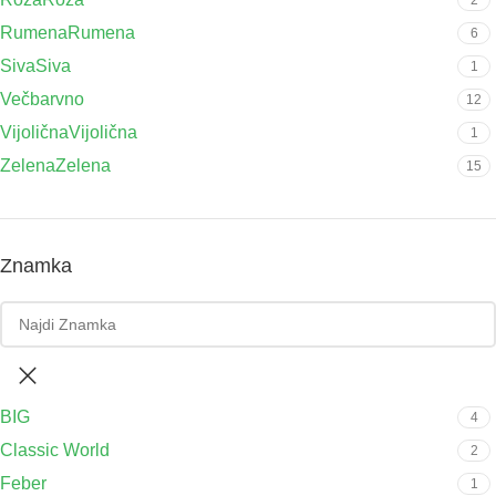
Rumena
Rumena
6
Siva
Siva
1
Večbarvno
12
Vijolična
Vijolična
1
Zelena
Zelena
15
Znamka
BIG
4
Classic World
2
Feber
1