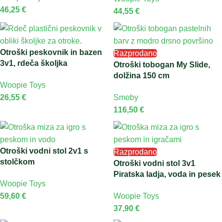
46,25
€
44,55
€
Otroški peskovnik in bazen
Razprodano
3v1, rdeča školjka
Otroški tobogan My Slide,
dolžina 150 cm
Woopie Toys
26,55
€
Smoby
116,50
€
Otroški vodni stol 2v1 s
Razprodano
stolčkom
Otroški vodni stol 3v1
Piratska ladja, voda in pesek
Woopie Toys
59,60
€
Woopie Toys
37,90
€