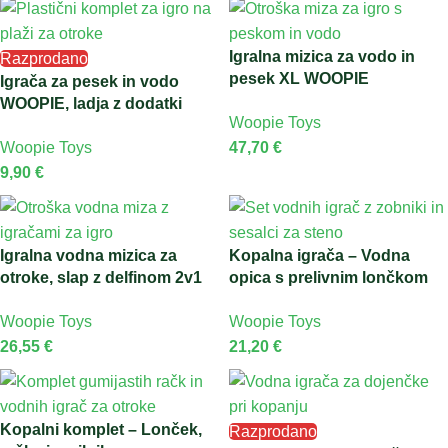
Igralna mizica za vodo in
Razprodano
pesek XL WOOPIE
Igrača za pesek in vodo
WOOPIE, ladja z dodatki
Woopie Toys
Woopie Toys
47,70
€
9,90
€
Igralna vodna mizica za
Kopalna igrača – Vodna
otroke, slap z delfinom 2v1
opica s prelivnim lončkom
Woopie Toys
Woopie Toys
26,55
€
21,20
€
Kopalni komplet – Lonček,
Razprodano