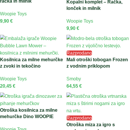
račka in milnik
Kopalni komplet – Račka,
lonček in milnik
Woopie Toys
9,90
€
Woopie Toys
9,90
€
Razprodano
Kosilnica za milne mehurčke
Mali otroški tobogan Frozen
z zvoki in tekočino
z vodnim priklopom
Woopie Toys
Smoby
20,45
€
64,55
€
Otroška kosilnica za milne
mehurčke Dino WOOPIE
Razprodano
Otroška miza za igro s
Woopie Toys