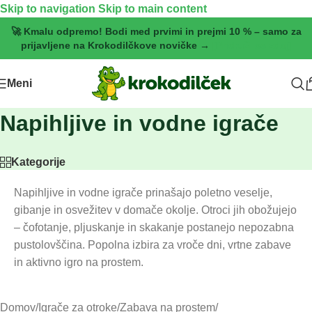
Skip to navigation
Skip to main content
🚀 Kmalu odpremo! Bodi med prvimi in prejmi 10 % – samo za
prijavljene na Krokodilčkove novičke →
[Pridruži se zdaj]
Meni
Napihljive in vodne igrače
Kategorije
Napihljive in vodne igrače prinašajo poletno veselje,
gibanje in osvežitev v domače okolje. Otroci jih obožujejo
– čofotanje, pljuskanje in skakanje postanejo nepozabna
pustolovščina. Popolna izbira za vroče dni, vrtne zabave
in aktivno igro na prostem.
Domov
/
Igrače za otroke
/
Zabava na prostem
/