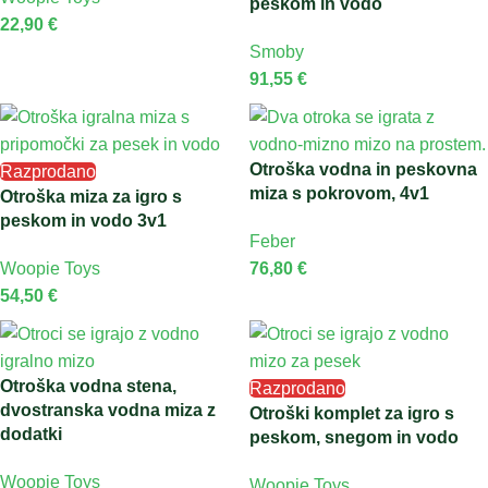
peskom in vodo
22,90
€
Smoby
91,55
€
Otroška vodna in peskovna
Razprodano
miza s pokrovom, 4v1
Otroška miza za igro s
peskom in vodo 3v1
Feber
Woopie Toys
76,80
€
54,50
€
Otroška vodna stena,
Razprodano
dvostranska vodna miza z
Otroški komplet za igro s
dodatki
peskom, snegom in vodo
Woopie Toys
Woopie Toys