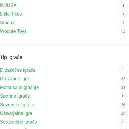
INJUSA
1
Little Tikes
1
Smoby
4
Woopie Toys
52
Tip igrače
Didaktične igrače
5
Družabne igre
32
Motorika in gibanje
33
Športne igrače
11
Sezonske igrače
36
Ustvarjalne igre
20
Senzorične igrače
31