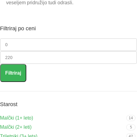
veseljem pridružijo tudi odrasli.
Filtriraj po ceni
Filtriraj
Starost
Malčki (1+ leto)
14
Malčki (2+ leti)
5
Triletniki (3+ leta)
42