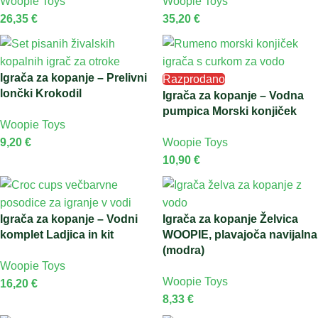
Woopie Toys
Woopie Toys
26,35
€
35,20
€
Igrača za kopanje – Prelivni
Razprodano
lončki Krokodil
Igrača za kopanje – Vodna
pumpica Morski konjiček
Woopie Toys
9,20
€
Woopie Toys
10,90
€
Igrača za kopanje – Vodni
Igrača za kopanje Želvica
komplet Ladjica in kit
WOOPIE, plavajoča navijalna
(modra)
Woopie Toys
Woopie Toys
16,20
€
8,33
€