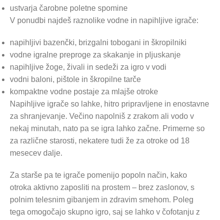
ustvarja čarobne poletne spomine
V ponudbi najdeš raznolike vodne in napihljive igrače:
napihljivi bazenčki, brizgalni tobogani in škropilniki
vodne igralne preproge za skakanje in pljuskanje
napihljive žoge, živali in sedeži za igro v vodi
vodni baloni, pištole in škropilne tarče
kompaktne vodne postaje za mlajše otroke
Napihljive igrače so lahke, hitro pripravljene in enostavne
za shranjevanje. Večino napolniš z zrakom ali vodo v
nekaj minutah, nato pa se igra lahko začne. Primerne so
za različne starosti, nekatere tudi že za otroke od 18
mesecev dalje.
Za starše pa te igrače pomenijo popoln način, kako
otroka aktivno zaposliti na prostem – brez zaslonov, s
polnim telesnim gibanjem in zdravim smehom. Poleg
tega omogočajo skupno igro, saj se lahko v čofotanju z