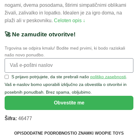
nogami, dvema posodama, štirimi simpatičnimi oblikami
živali, zalivalko in lopatko. Idealen je za igro doma, na
plaži ali v peskovniku.
Celoten opis ↓
🚀 Ne zamudite otvoritve!
Trgovina se odpira kmalu! Bodite med prvimi, ki bodo raziskali
našo novo ponudbo.
S prijavo potrjujete, da ste prebrali našo
politiko zasebnosti
.
Vaš e-naslov bomo uporabili izključno za obvestila o otvoritvi in
posebnih ponudbah. Brez spama, obljubimo.
Obvestite me
Šifra:
46477
OPIS
DODATNE PODROBNOSTI
O ZNAMKI WOOPIE TOYS