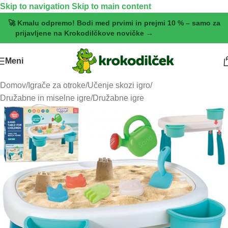
Skip to navigation
Skip to main content
🚀 Kmalu odpremo! Bodi med prvimi in prejmi 10 % – samo za
prijavljene na Krokodilčkove novičke →
[Pridruži se zdaj]
Meni
Domov
/
Igrače za otroke
/
Učenje skozi igro
/
Družabne in miselne igre
/
Družabne igre