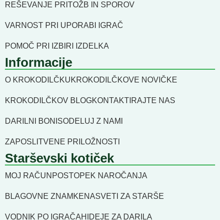
REŠEVANJE PRITOŽB IN SPOROV
VARNOST PRI UPORABI IGRAČ
POMOČ PRI IZBIRI IZDELKA
Informacije
O KROKODILČKU
KROKODILČKOVE NOVIČKE
KROKODILČKOV BLOG
KONTAKTIRAJTE NAS
DARILNI BONI
SODELUJ Z NAMI
ZAPOSLITVENE PRILOŽNOSTI
Starševski kotiček
MOJ RAČUN
POSTOPEK NAROČANJA
BLAGOVNE ZNAMKE
NASVETI ZA STARŠE
VODNIK PO IGRAČAH
IDEJE ZA DARILA