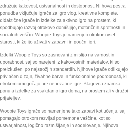
združuje kakovost, ustvarjalnost in dostopnost. Njihova pestra
ponudba vključuje igrače za igro vlog, kreativne komplete,
didaktične igrače in izdelke za aktivno igro na prostem, ki
spodbujajo razvoj otrokove domišljije, motoričnih spretnosti in
socialnih veščin. Woopie Toys je namenjen otrokom vseh
starosti, ki želijo uživati v zabavni in poučni igri.
Izdelki Woopie Toys so zasnovani z mislijo na varnost in
uporabnost, saj so narejeni iz kakovostnih materialov, ki so
preizkušeni po najstrožjih standardih. Njihove igrače odlikujejo
privlačen dizajn, živahne barve in funkcionalne podrobnosti, ki
otrokom omogočajo ure nepozabne igre. Blagovna znamka
ponuja izdelke za vsakdanjo igro doma, na prostem ali v družbi
prijateljev.
Woopie Toys igrače so namenjene tako zabavi kot učenju, saj
pomagajo otrokom razvijati pomembne veščine, kot so
ustvarjalnost, logično razmišljanje in sodelovanje. Njihova