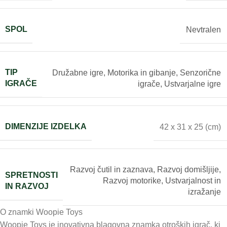
SPOL
Nevtralen
TIP
Družabne igre
,
Motorika in gibanje
,
Senzorične
IGRAČE
igrače
,
Ustvarjalne igre
DIMENZIJE IZDELKA
42 x 31 x 25 (cm)
Razvoj čutil in zaznava
,
Razvoj domišljije
,
SPRETNOSTI
Razvoj motorike
,
Ustvarjalnost in
IN RAZVOJ
izražanje
O znamki Woopie Toys
Woopie Toys je inovativna blagovna znamka otroških igrač, ki