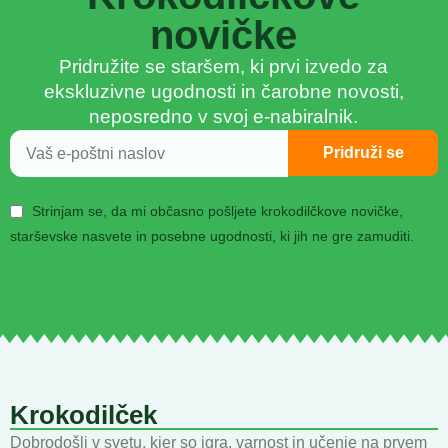
novičke
Pridružite se staršem, ki prvi izvedo za
ekskluzivne ugodnosti in čarobne novosti,
neposredno v svoj e-nabiralnik.
Pridruži se
Strinjam se, da mi občasno pošljete krokodilčkove novičke,
starševske nasvete in posebne ugodnosti, ki jih ne gre zamuditi.
Politika zasebnosti
Krokodilček
Dobrodošli v svetu, kjer so igra, varnost in učenje na prvem