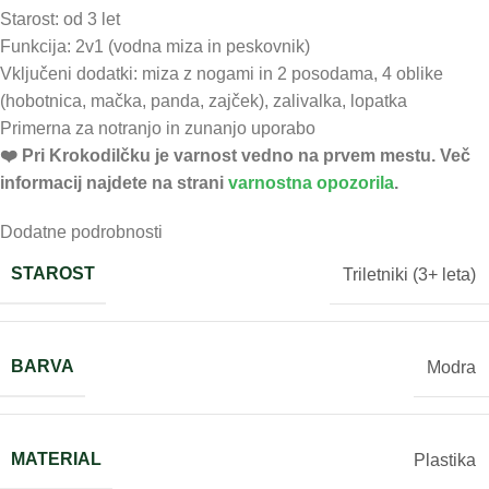
Starost: od 3 let
Funkcija: 2v1 (vodna miza in peskovnik)
Vključeni dodatki: miza z nogami in 2 posodama, 4 oblike
(hobotnica, mačka, panda, zajček), zalivalka, lopatka
Primerna za notranjo in zunanjo uporabo
❤️ ️Pri Krokodilčku je varnost vedno na prvem mestu. Več
informacij najdete na strani
varnostna opozorila
.
Dodatne podrobnosti
STAROST
Triletniki (3+ leta)
BARVA
Modra
MATERIAL
Plastika