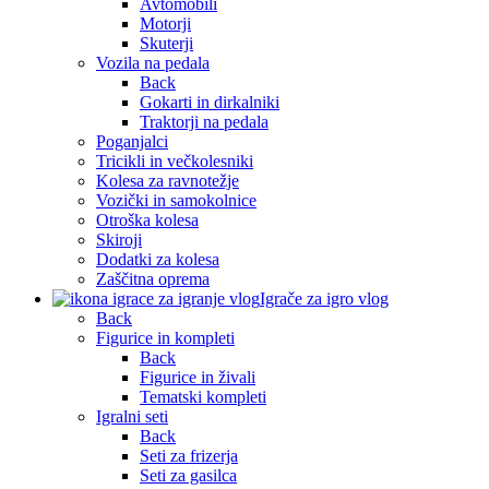
Avtomobili
Motorji
Skuterji
Vozila na pedala
Back
Gokarti in dirkalniki
Traktorji na pedala
Poganjalci
Tricikli in večkolesniki
Kolesa za ravnotežje
Vozički in samokolnice
Otroška kolesa
Skiroji
Dodatki za kolesa
Zaščitna oprema
Igrače za igro vlog
Back
Figurice in kompleti
Back
Figurice in živali
Tematski kompleti
Igralni seti
Back
Seti za frizerja
Seti za gasilca