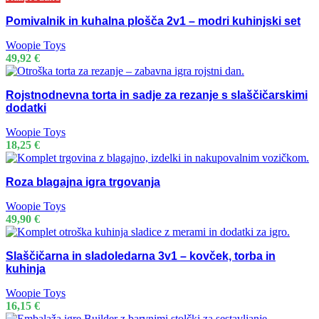
Pomivalnik in kuhalna plošča 2v1 – modri kuhinjski set
Woopie Toys
49,92
€
Rojstnodnevna torta in sadje za rezanje s slaščičarskimi
dodatki
Woopie Toys
18,25
€
Roza blagajna igra trgovanja
Woopie Toys
49,90
€
Slaščičarna in sladoledarna 3v1 – kovček, torba in
kuhinja
Woopie Toys
16,15
€