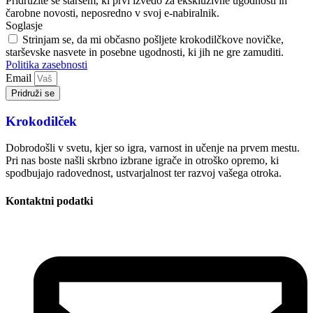
Pridružite se staršem, ki prvi izvedo za ekskluzivne ugodnosti in
čarobne novosti, neposredno v svoj e-nabiralnik.
Soglasje
Strinjam se, da mi občasno pošljete krokodilčkove novičke,
starševske nasvete in posebne ugodnosti, ki jih ne gre zamuditi.
Politika zasebnosti
Email
Pridruži se
Krokodilček
Dobrodošli v svetu, kjer so igra, varnost in učenje na prvem mestu.
Pri nas boste našli skrbno izbrane igrače in otroško opremo, ki
spodbujajo radovednost, ustvarjalnost ter razvoj vašega otroka.
Kontaktni podatki