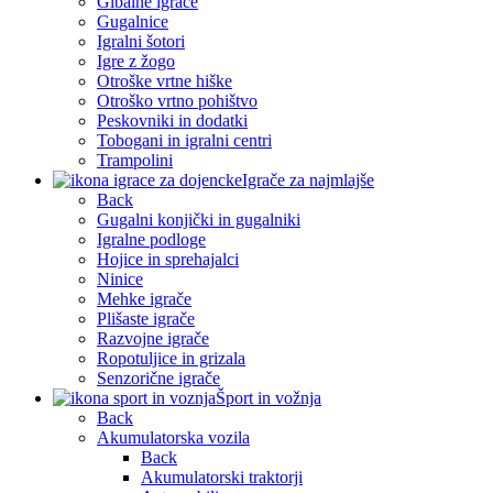
Gibalne igrače
Gugalnice
Igralni šotori
Igre z žogo
Otroške vrtne hiške
Otroško vrtno pohištvo
Peskovniki in dodatki
Tobogani in igralni centri
Trampolini
Igrače za najmlajše
Back
Gugalni konjički in gugalniki
Igralne podloge
Hojice in sprehajalci
Ninice
Mehke igrače
Plišaste igrače
Razvojne igrače
Ropotuljice in grizala
Senzorične igrače
Šport in vožnja
Back
Akumulatorska vozila
Back
Akumulatorski traktorji