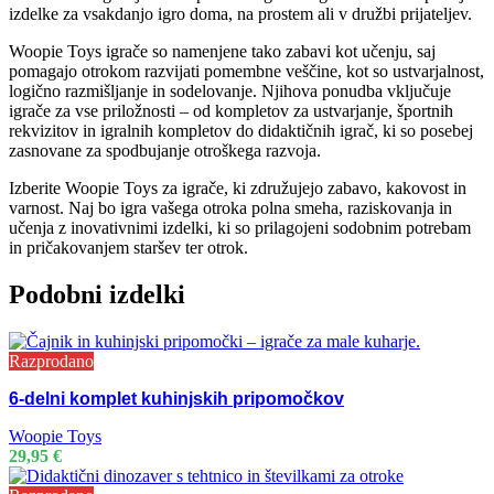
izdelke za vsakdanjo igro doma, na prostem ali v družbi prijateljev.
Woopie Toys igrače so namenjene tako zabavi kot učenju, saj
pomagajo otrokom razvijati pomembne veščine, kot so ustvarjalnost,
logično razmišljanje in sodelovanje. Njihova ponudba vključuje
igrače za vse priložnosti – od kompletov za ustvarjanje, športnih
rekvizitov in igralnih kompletov do didaktičnih igrač, ki so posebej
zasnovane za spodbujanje otroškega razvoja.
Izberite Woopie Toys za igrače, ki združujejo zabavo, kakovost in
varnost. Naj bo igra vašega otroka polna smeha, raziskovanja in
učenja z inovativnimi izdelki, ki so prilagojeni sodobnim potrebam
in pričakovanjem staršev ter otrok.
Podobni izdelki
Razprodano
6-delni komplet kuhinjskih pripomočkov
Woopie Toys
29,95
€