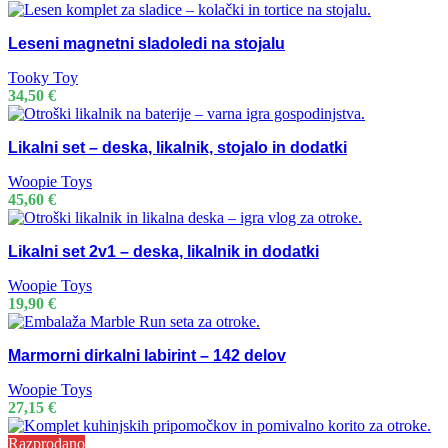
Leseni magnetni sladoledi na stojalu
Tooky Toy
34,50
€
Likalni set – deska, likalnik, stojalo in dodatki
Woopie Toys
45,60
€
Likalni set 2v1 – deska, likalnik in dodatki
Woopie Toys
19,90
€
Marmorni dirkalni labirint – 142 delov
Woopie Toys
27,15
€
Razprodano