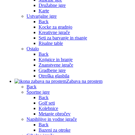
Družabne igre
Karte
Ustvarjalne igre
Back
Kocke za gradnjo
Kreativne igrače
Seti za barvanje in risanje
Risalne table
Ostalo
Back
Knjigice in branje
Znanstvene igrače
Gradbene igre
Otroška glasbila
Zabava na prostem
Back
Športne igre
Back
Golf seti
Kolebnice
Metanje obročev
Napihljive in vodne igrače
Back
Bazeni za otroke