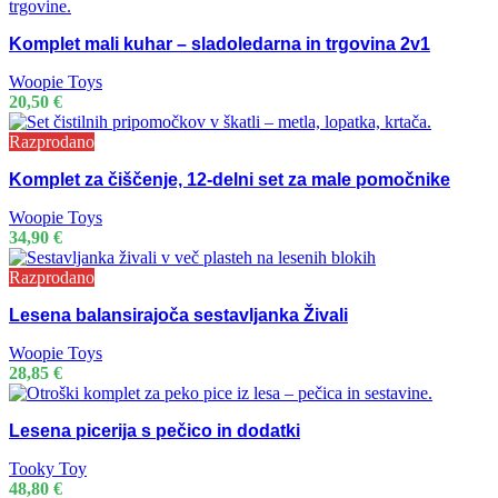
Komplet mali kuhar – sladoledarna in trgovina 2v1
Woopie Toys
20,50
€
Razprodano
Komplet za čiščenje, 12-delni set za male pomočnike
Woopie Toys
34,90
€
Razprodano
Lesena balansirajoča sestavljanka Živali
Woopie Toys
28,85
€
Lesena picerija s pečico in dodatki
Tooky Toy
48,80
€