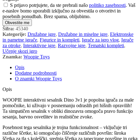
S prijavo potrjujete, da ste prebrali našo
politiko zasebnosti
. Vaš
e-naslov bomo uporabili izključno za obvestila o otvoritvi in
posebnih ponudbah. Brez spama, obljubimo.
Obvestite me
Šifra:
45340
Kategorije:
Družabne igre
,
Družabne in miselne igre
,
Elektronske
in pametne igrače
,
Figurice in kompleti
,
Igrače za igro vlog
,
Igrače
za otroke
,
Interaktivne igre
,
Razvojne igre
,
Tematski kompleti
,
Učenje skozi igro
Znamka:
Woopie Toys
Opis
Dodatne podrobnosti
O znamki Woopie Toys
Opis
WOOPIE interaktivni sesalnik Dino 3v1 je popolna igrača za male
pomočnike, ki uživajo v posnemanju odraslih pri hišnih opravilih!
Ta simpatičen sesalnik v obliki dinozavra omogoča pravo funkcijo
sesanja, barvno osvetlitev in realistične zvoke.
Posebnost tega sesalnika je trojna funkcionalnost – vključuje tri
različne ščetke, ki omogočajo čiščenje različnih površin: široka
ščetka za tla s koleščki, srednja ščetka za tapecirane površine in ozka