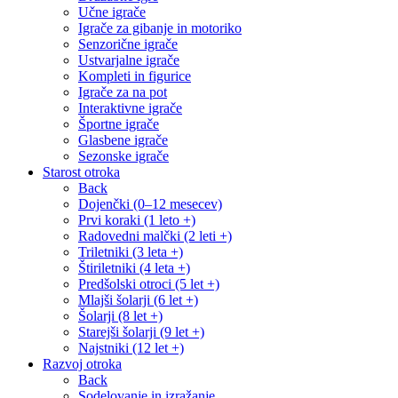
Učne igrače
Igrače za gibanje in motoriko
Senzorične igrače
Ustvarjalne igrače
Kompleti in figurice
Igrače za na pot
Interaktivne igrače
Športne igrače
Glasbene igrače
Sezonske igrače
Starost otroka
Back
Dojenčki (0–12 mesecev)
Prvi koraki (1 leto +)
Radovedni malčki (2 leti +)
Triletniki (3 leta +)
Štiriletniki (4 leta +)
Predšolski otroci (5 let +)
Mlajši šolarji (6 let +)
Šolarji (8 let +)
Starejši šolarji (9 let +)
Najstniki (12 let +)
Razvoj otroka
Back
Sodelovanje in izražanje