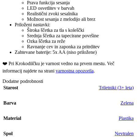
Prava funkcija sesanja
LED osvetlitev v barvah
Realistični zvoki sesalnika
Možnost sesanja z melodijo ali brez
Priloženi nastavki:
Široka ščetka za tla s koleščki
Srednja ščetka za tapecirane površine
Ozka ščetka za reže
Ravnanje cev in zaponka za pritrditev
Zahtevane baterije: 5x AA (niso priložene)
❤️ ️Pri Krokodilčku je varnost vedno na prvem mestu. Več
informacij najdete na strani
varnostna opozorila
.
Dodatne podrobnosti
Starost
Triletniki (3+ leta)
Barva
Zelena
Material
Plastika
Spol
Nevtralen