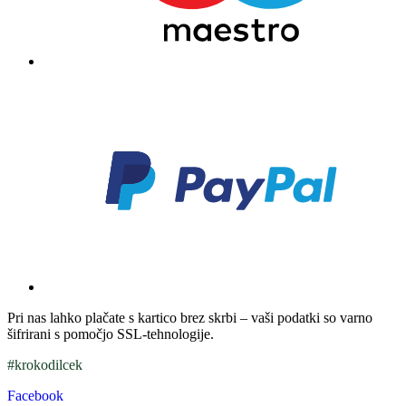
Pri nas lahko plačate s kartico brez skrbi – vaši podatki so varno
šifrirani s pomočjo SSL-tehnologije.
#krokodilcek
Facebook