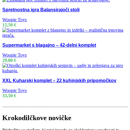
Spretnostna igra Balansirajoči stoli
Woopie Toys
12,50
€
Supermarket s blagajno – 42-delni komplet
Woopie Toys
29,80
€
XXL Kuharski komplet – 22 kuhinjskih pripomočkov
Woopie Toys
33,50
€
Krokodilčkove novičke