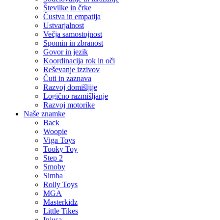
Številke in črke
Čustva in empatija
Ustvarjalnost
Večja samostojnost
Spomin in zbranost
Govor in jezik
Koordinacija rok in oči
Reševanje izzivov
Čuti in zaznava
Razvoj domišljije
Logično razmišljanje
Razvoj motorike
Naše znamke
Back
Woopie
Viga Toys
Tooky Toy
Step 2
Smoby
Simba
Rolly Toys
MGA
Masterkidz
Little Tikes
Injusa