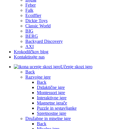
Feber
Falk
Ecoiffier
Dickie Toys
Classic World
BIG
BERG
Backyard Discovery
AXI
Krokodilčkov blog
Kontaktirajte nas
Učenje skozi igro
Back
Razvojne igre
Back
Didaktične igre
Montessori igre
Interaktivne igre
Magnetne igrače
Puzzle in sestavljanke
Spretnostne igre
Družabne in miselne igre
Back
Miselne igre