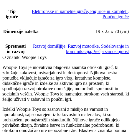
Tip
Elektronske in pametne igrače
,
Figurice in kompleti
,
igrače
Poučne igrače
Dimenzije izdelka
19 x 22 x 70 (cm)
Spretnosti
Razvoj domišljije
,
Razvoj motorike
,
Sodelovanje in
in razvoj
komunikacija
,
Večja samostojnost
O znamki Woopie Toys
Woopie Toys je inovativna blagovna znamka otroških igrač, ki
združuje kakovost, ustvarjalnost in dostopnost. Njihova pestra
ponudba vključuje igrače za igro vlog, kreativne komplete,
didaktične igrače in izdelke za aktivno igro na prostem, ki
spodbujajo razvoj otrokove domišljije, motoričnih spretnosti in
socialnih veščin. Woopie Toys je namenjen otrokom vseh starosti, ki
želijo uživati v zabavni in poučni igri.
Izdelki Woopie Toys so zasnovani z mislijo na varnost in
uporabnost, saj so narejeni iz kakovostnih materialov, ki so
preizkušeni po najstrožjih standardih. Njihove igrače odlikujejo
privlačen dizajn, živahne barve in funkcionalne podrobnosti, ki
otrokom omogočajo ure nepozabne igre. Blagovna znamka ponuja