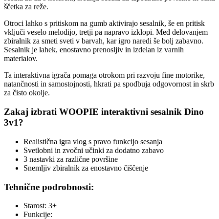
ščetka za reže.
Otroci lahko s pritiskom na gumb aktivirajo sesalnik, še en pritisk
vključi veselo melodijo, tretji pa napravo izklopi. Med delovanjem
zbiralnik za smeti sveti v barvah, kar igro naredi še bolj zabavno.
Sesalnik je lahek, enostavno prenosljiv in izdelan iz varnih
materialov.
Ta interaktivna igrača pomaga otrokom pri razvoju fine motorike,
natančnosti in samostojnosti, hkrati pa spodbuja odgovornost in skrb
za čisto okolje.
Zakaj izbrati WOOPIE interaktivni sesalnik Dino
3v1?
Realistična igra vlog s pravo funkcijo sesanja
Svetlobni in zvočni učinki za dodatno zabavo
3 nastavki za različne površine
Snemljiv zbiralnik za enostavno čiščenje
Tehnične podrobnosti:
Starost: 3+
Funkcije: