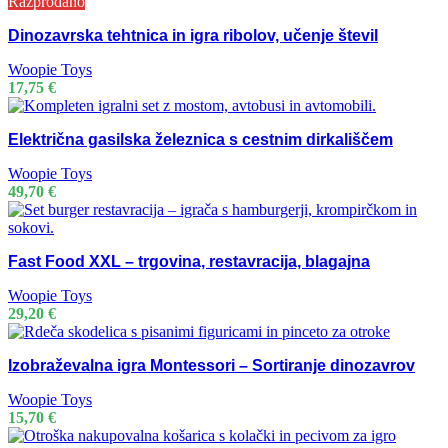
Razprodano
Dinozavrska tehtnica in igra ribolov, učenje števil
Woopie Toys
17,75
€
Električna gasilska železnica s cestnim dirkališčem
Woopie Toys
49,70
€
Fast Food XXL – trgovina, restavracija, blagajna
Woopie Toys
29,20
€
Izobraževalna igra Montessori – Sortiranje dinozavrov
Woopie Toys
15,70
€