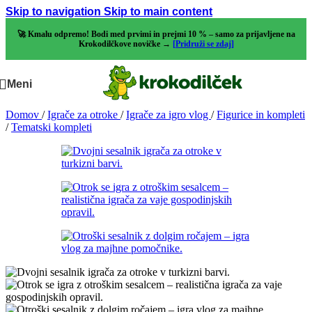
Skip to navigation
Skip to main content
🚀 Kmalu odpremo! Bodi med prvimi in prejmi 10 % – samo za prijavljene na
Krokodilčkove novičke →
[Pridruži se zdaj]
Meni
Domov
/
Igrače za otroke
/
Igrače za igro vlog
/
Figurice in kompleti
/
Tematski kompleti