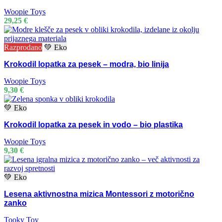
Woopie Toys
29,25
€
Razprodano
💚 Eko
Krokodil lopatka za pesek – modra, bio linija
Woopie Toys
9,30
€
💚 Eko
Krokodil lopatka za pesek in vodo – bio plastika
Woopie Toys
9,30
€
💚 Eko
Lesena aktivnostna mizica Montessori z motorično
zanko
Tooky Toy