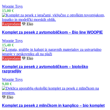
Woopie Toys
15,00
€
Razprodano
💚 Eko
Komplet za pesek z avtomobilčkom – Bio line WOOPIE
Woopie Toys
15,40
€
Razprodano
💚 Eko
Komplet za pesek z avtomobilčkom – biološko
razgradljiv
Woopie Toys
9,80
€
💚 Eko
Komplet za pesek z mlinčkom in kanglico – bio komplet