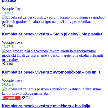
plastika
Woopie Toys
13,80
€
💚 Eko
Komplet za pesek v vedru – Stolp (8 delov), bio plastika
Woopie Toys
13,75
€
💚 Eko
Komplet za pesek v vedru z avtomobilčkom – bio linija
Woopie Toys
25,54
€
Razprodano
💚 Eko
Komplet za pesek v vedru z mlinčkom – bio linija