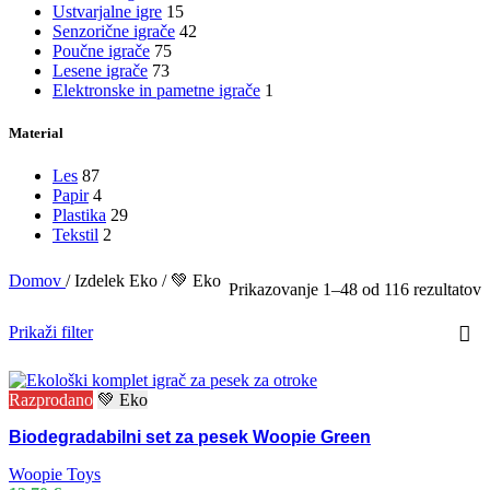
Ustvarjalne igre
15
Senzorične igrače
42
Poučne igrače
75
Lesene igrače
73
Elektronske in pametne igrače
1
Material
Les
87
Papir
4
Plastika
29
Tekstil
2
Domov
/
Izdelek Eko
/
💚 Eko
Prikazovanje 1–48 od 116 rezultatov
Prikaži filter
Razprodano
💚 Eko
Biodegradabilni set za pesek Woopie Green
Woopie Toys