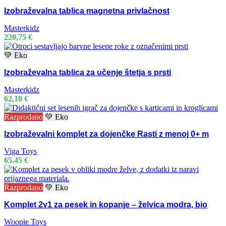
Izobraževalna tablica magnetna privlačnost
Masterkidz
220,75
€
💚 Eko
Izobraževalna tablica za učenje štetja s prsti
Masterkidz
62,10
€
Razprodano
💚 Eko
Izobraževalni komplet za dojenčke Rasti z menoj 0+ m
Viga Toys
65,45
€
Razprodano
💚 Eko
Komplet 2v1 za pesek in kopanje – želvica modra, bio
Woopie Toys