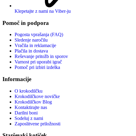
Klepetajte z nami na Viber-ju
Pomoč in podpora
Pogosta vprašanja (FAQ)
Sledenje naročilu
Vračila in reklamacije
Plačila in dostava
Reševanje pritožb in sporov
Varnost pri uporabi igrač
Pomoč pri izbiri izdelka
Informacije
O krokodilčku
Krokodilčkove novičke
Krokodilčkov Blog
Kontaktirajte nas
Darilni boni
Sodeluj z nami
Zaposlitvene priložnosti
Starševski kotiček