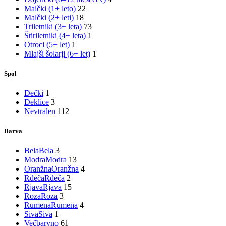
Malčki (1+ leto)
22
Malčki (2+ leti)
18
Triletniki (3+ leta)
73
Štiriletniki (4+ leta)
1
Otroci (5+ let)
1
Mlajši šolarji (6+ let)
1
Spol
Dečki
1
Deklice
3
Nevtralen
112
Barva
Bela
Bela
3
Modra
Modra
13
Oranžna
Oranžna
4
Rdeča
Rdeča
2
Rjava
Rjava
15
Roza
Roza
3
Rumena
Rumena
4
Siva
Siva
1
Večbarvno
61