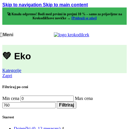
Skip to navigation
Skip to main content
🚀 Kmalu odpremo! Bodi med prvimi in prejmi 10 % – samo za prijavljene na
Krokodilčkove novičke →
[Pridruži se zdaj]
Meni
💚 Eko
Kategorije
Zapri
Filtriraj po ceni
Min cena
Max cena
Filtriraj
Starost
Dojenčki (0–12 mesecev)
4