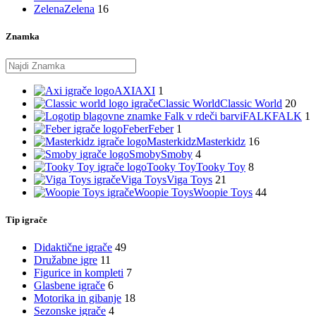
Zelena
Zelena
16
Znamka
AXI
AXI
1
Classic World
Classic World
20
FALK
FALK
1
Feber
Feber
1
Masterkidz
Masterkidz
16
Smoby
Smoby
4
Tooky Toy
Tooky Toy
8
Viga Toys
Viga Toys
21
Woopie Toys
Woopie Toys
44
Tip igrače
Didaktične igrače
49
Družabne igre
11
Figurice in kompleti
7
Glasbene igrače
6
Motorika in gibanje
18
Sezonske igrače
4