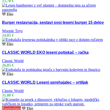
13,70
€
💚 Eko
Burger restavracija, sestavi svoj leseni burger 15 delov
Woopie Toys
24,85
€
💚 Eko
CLASSIC WORLD EKO leseni potiskač – račka
Classic World
26,85
€
💚 Eko
CLASSIC WORLD Leseni sprehajalec – vrtiljak
Classic World
31,80
€
Razprodano
💚 Eko