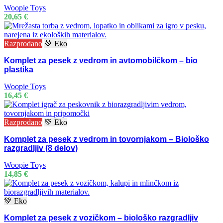
Woopie Toys
20,65
€
Razprodano
💚 Eko
Komplet za pesek z vedrom in avtomobilčkom – bio
plastika
Woopie Toys
16,45
€
Razprodano
💚 Eko
Komplet za pesek z vedrom in tovornjakom – Biološko
razgradljiv (8 delov)
Woopie Toys
14,85
€
💚 Eko
Komplet za pesek z vozičkom – biološko razgradljiv