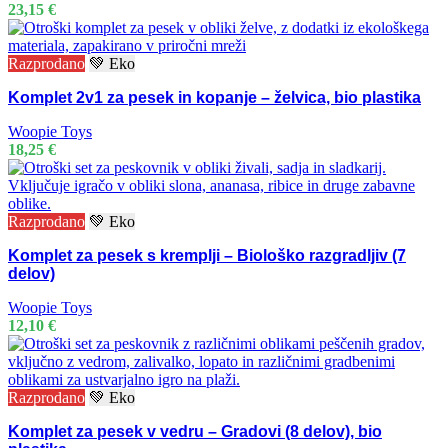
23,15
€
Razprodano
💚 Eko
Komplet 2v1 za pesek in kopanje – želvica, bio plastika
Woopie Toys
18,25
€
Razprodano
💚 Eko
Komplet za pesek s kremplji – Biološko razgradljiv (7
delov)
Woopie Toys
12,10
€
Razprodano
💚 Eko
Komplet za pesek v vedru – Gradovi (8 delov), bio