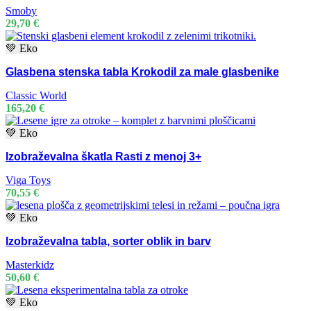
Smoby
29,70
€
💚 Eko
Glasbena stenska tabla Krokodil za male glasbenike
Classic World
165,20
€
💚 Eko
Izobraževalna škatla Rasti z menoj 3+
Viga Toys
70,55
€
💚 Eko
Izobraževalna tabla, sorter oblik in barv
Masterkidz
50,60
€
💚 Eko