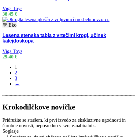
Viga Toys
38,45
€
💚 Eko
Lesena stenska tabla z vrtečimi krogi, učinek
kalejdoskopa
Viga Toys
29,40
€
1
2
3
→
Krokodilčkove novičke
Pridružite se staršem, ki prvi izvedo za ekskluzivne ugodnosti in
čarobne novosti, neposredno v svoj e-nabiralnik.
Soglasje