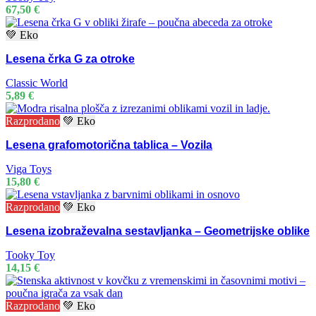
67,50
€
💚 Eko
Lesena črka G za otroke
Classic World
5,89
€
Razprodano
💚 Eko
Lesena grafomotorična tablica – Vozila
Viga Toys
15,80
€
Razprodano
💚 Eko
Lesena izobraževalna sestavljanka – Geometrijske oblike
Tooky Toy
14,15
€
Razprodano
💚 Eko