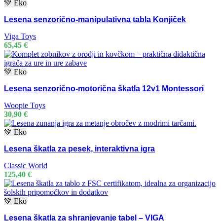
💚 Eko
Lesena senzorično-manipulativna tabla Konjiček
Viga Toys
65,45
€
💚 Eko
Lesena senzorično-motorična škatla 12v1 Montessori
Woopie Toys
30,90
€
💚 Eko
Lesena škatla za pesek, interaktivna igra
Classic World
125,40
€
💚 Eko
Lesena škatla za shranjevanje tabel – VIGA