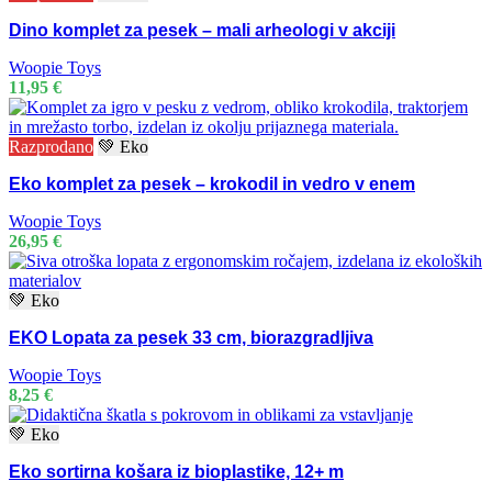
Dino komplet za pesek – mali arheologi v akciji
Woopie Toys
11,95
€
Razprodano
💚 Eko
Eko komplet za pesek – krokodil in vedro v enem
Woopie Toys
26,95
€
💚 Eko
EKO Lopata za pesek 33 cm, biorazgradljiva
Woopie Toys
8,25
€
💚 Eko
Eko sortirna košara iz bioplastike, 12+ m