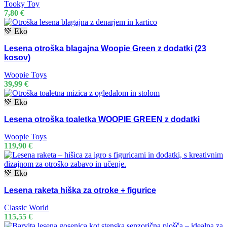
Tooky Toy
7,80
€
💚 Eko
Lesena otroška blagajna Woopie Green z dodatki (23
kosov)
Woopie Toys
39,99
€
💚 Eko
Lesena otroška toaletka WOOPIE GREEN z dodatki
Woopie Toys
119,90
€
💚 Eko
Lesena raketa hiška za otroke + figurice
Classic World
115,55
€