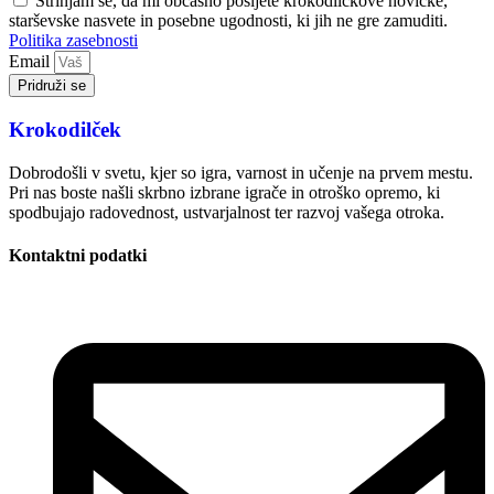
Strinjam se, da mi občasno pošljete krokodilčkove novičke,
starševske nasvete in posebne ugodnosti, ki jih ne gre zamuditi.
Politika zasebnosti
Email
Pridruži se
Krokodilček
Dobrodošli v svetu, kjer so igra, varnost in učenje na prvem mestu.
Pri nas boste našli skrbno izbrane igrače in otroško opremo, ki
spodbujajo radovednost, ustvarjalnost ter razvoj vašega otroka.
Kontaktni podatki