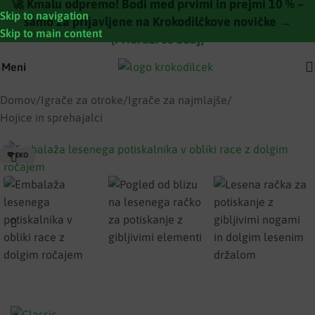
🚀 Kmalu odpremo! Bodi med prvimi in prejmi 10 % –
Skip to navigation
samo za prijavljene na Krokodilčkove novičke →
Skip to main content
[Pridruži se zdaj]
Meni
Domov
/
Igrače za otroke
/
Igrače za najmlajše
/
Hojice in sprehajalci
💚 EKO