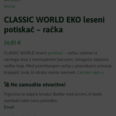
CLASSIC WORLD EKO leseni
potiskač – račka
26,85
€
CLASSIC WORLD leseni
potiskač
– račka, izdelan iz
varnega lesa z nestrupenimi barvami, omogoča zabavno
vadbo hoje. Med premikanjem račka s plavutkami ustvarja
klapajoč zvok, ki otroku nariše nasmeh.
Celoten opis ↓
🚀 Ne zamudite otvoritve!
Trgovina se odpira kmalu! Bodite med prvimi, ki bodo
raziskali našo novo ponudbo.
Email