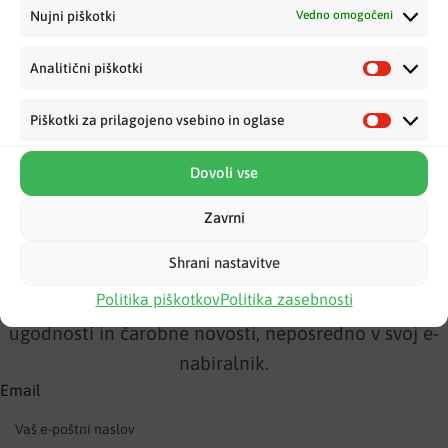
Nujni piškotki
Vedno omogočeni
Analitični piškotki
Piškotki za prilagojeno vsebino in oglase
Dovoli vse
Zavrni
Krokodilčkove novičke
Shrani nastavitve
Politika piškotkov
Politika zasebnosti
Pridružite se staršem, ki prvi izvedo za ekskluzivne
ugodnosti in čarobne novosti, neposredno v svoj e-
nabiralnik.
Email
Pridruži se