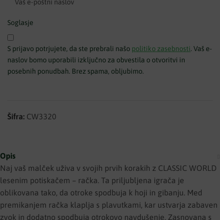
Soglasje
S prijavo potrjujete, da ste prebrali našo
politiko zasebnosti
. Vaš e-
naslov bomo uporabili izključno za obvestila o otvoritvi in
posebnih ponudbah. Brez spama, obljubimo.
Obvestite me
Šifra:
CW3320
Opis
Naj vaš malček uživa v svojih prvih korakih z CLASSIC WORLD
lesenim potiskačem – račka. Ta priljubljena igrača je
oblikovana tako, da otroke spodbuja k hoji in gibanju. Med
premikanjem račka klaplja s plavutkami, kar ustvarja zabaven
zvok in dodatno spodbuja otrokovo navdušenje. Zasnovana s