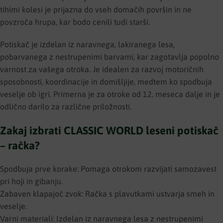
tihimi kolesi je prijazna do vseh domačih površin in ne
povzroča hrupa, kar bodo cenili tudi starši.
Potiskač je izdelan iz naravnega, lakiranega lesa,
pobarvanega z nestrupenimi barvami, kar zagotavlja popolno
varnost za vašega otroka. Je idealen za razvoj motoričnih
sposobnosti, koordinacije in domišljije, medtem ko spodbuja
veselje ob igri. Primerna je za otroke od 12. meseca dalje in je
odlično darilo za različne priložnosti.
Zakaj izbrati CLASSIC WORLD leseni potiskač
– račka?
Spodbuja prve korake: Pomaga otrokom razvijati samozavest
pri hoji in gibanju.
Zabaven klapajoč zvok: Račka s plavutkami ustvarja smeh in
veselje.
Varni materiali: Izdelan iz naravnega lesa z nestrupenimi