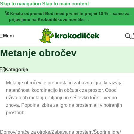
Skip to navigation
Skip to main content
🚀 Kmalu odpremo! Bodi med prvimi in prejmi 10 % – samo za
prijavljene na Krokodilčkove novičke →
[Pridruži se zdaj]
Meni
Metanje obročev
Kategorije
Metanje obročev je preprosta in zabavna igra, ki razvija
natančnost, koordinacijo in občutek za prostor. Otroci
uživajo ob metanju, ciljanju in seštevku točk – vedno
znova. Popolna izbira za igro na prostem ali v notranjih
prostorih.
Domov
/
Igrače za otroke
/
Zabava na prostem
/
Športne igre
/