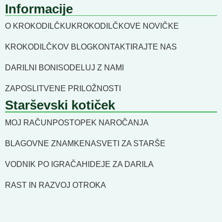
Informacije
O KROKODILČKU
KROKODILČKOVE NOVIČKE
KROKODILČKOV BLOG
KONTAKTIRAJTE NAS
DARILNI BONI
SODELUJ Z NAMI
ZAPOSLITVENE PRILOŽNOSTI
Starševski kotiček
MOJ RAČUN
POSTOPEK NAROČANJA
BLAGOVNE ZNAMKE
NASVETI ZA STARŠE
VODNIK PO IGRAČAH
IDEJE ZA DARILA
RAST IN RAZVOJ OTROKA