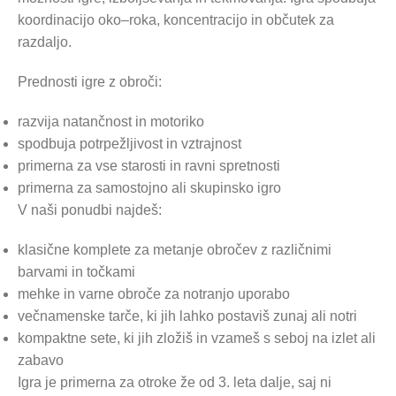
koordinacijo oko–roka, koncentracijo in občutek za
razdaljo.
Prednosti igre z obroči:
razvija natančnost in motoriko
spodbuja potrpežljivost in vztrajnost
primerna za vse starosti in ravni spretnosti
primerna za samostojno ali skupinsko igro
V naši ponudbi najdeš:
klasične komplete za metanje obročev z različnimi
barvami in točkami
mehke in varne obroče za notranjo uporabo
večnamenske tarče, ki jih lahko postaviš zunaj ali notri
kompaktne sete, ki jih zložiš in vzameš s seboj na izlet ali
zabavo
Igra je primerna za otroke že od 3. leta dalje, saj ni