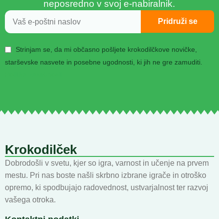
neposredno v svoj e-nabiralnik.
Pridruži se
Strinjam se, da mi občasno pošljete krokodilčkove novičke,
starševske nasvete in posebne ugodnosti, ki jih ne gre zamuditi.
Politika zasebnosti
Krokodilček
Dobrodošli v svetu, kjer so igra, varnost in učenje na prvem
mestu. Pri nas boste našli skrbno izbrane igrače in otroško
opremo, ki spodbujajo radovednost, ustvarjalnost ter razvoj
vašega otroka.