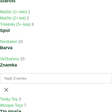
Starost
Malčki (1+ leto)
1
Malčki (2+ leti)
1
Triletniki (3+ leta)
9
Spol
Nevtralen
10
Barva
Večbarvno
10
Znamka
Tooky Toy
3
Woopie Toys
7
Tip igrače