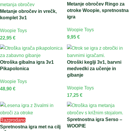
Metanje obročev Ringo za
otroke Woopie, spretnostna
Metanje obročev in vrečk,
igra
komplet 3v1
Woopie Toys
Woopie Toys
9,95
€
22,95
€
Otroška gibalna igra 3v1
Otroški keglji 3v1, barvni
Pikapolonica
medvedki za učenje in
gibanje
Woopie Toys
Woopie Toys
48,90
€
17,25
€
Spretnostna igra Serso –
Razprodano
WOOPIE
Spretnostna igra met na cilj