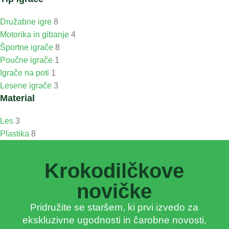
Družabne igre
8
Motorika in gibanje
4
Športne igrače
8
Poučne igrače
1
Igrače na poti
1
Lesene igrače
3
Material
Les
3
Plastika
8
Krokodilčkove
novičke
Pridružite se staršem, ki prvi izvedo za
ekskluzivne ugodnosti in čarobne novosti,