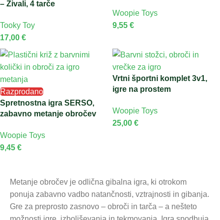
– Živali, 4 tarče
Woopie Toys
Tooky Toy
9,55
€
17,00
€
Vrtni športni komplet 3v1,
igre na prostem
Razprodano
Spretnostna igra SERSO,
Woopie Toys
zabavno metanje obročev
25,00
€
Woopie Toys
9,45
€
Metanje obročev je odlična gibalna igra, ki otrokom
ponuja zabavno vadbo natančnosti, vztrajnosti in gibanja.
Gre za preprosto zasnovo – obroči in tarča – a nešteto
možnosti igre, izboljševanja in tekmovanja. Igra spodbuja