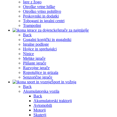
Igre z žogo
Otroške vrtne hiške
Otroško vrtno pohištvo
Peskovniki in dodatki
Tobogani in igralni centri
Trampolini
Igrače za najmlajše
Back
Gugalni konjički in gugalniki
Igralne podloge
Hojice in sprehajalci
Ninice
Mehke igrače
Plišaste igrače
Razvojne igrače
Ropotuljice in grizala
Senzorične igrače
Šport in vožnja
Back
Akumulatorska vozila
Back
Akumulatorski traktorji
Avtomobili
Motorji
Skuterji