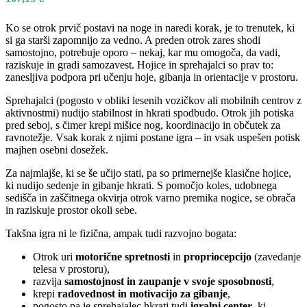
Ko se otrok prvič postavi na noge in naredi korak, je to trenutek, ki
si ga starši zapomnijo za vedno. A preden otrok zares shodi
samostojno, potrebuje oporo – nekaj, kar mu omogoča, da vadi,
raziskuje in gradi samozavest. Hojice in sprehajalci so prav to:
zanesljiva podpora pri učenju hoje, gibanja in orientacije v prostoru.
Sprehajalci (pogosto v obliki lesenih vozičkov ali mobilnih centrov z
aktivnostmi) nudijo stabilnost in hkrati spodbudo. Otrok jih potiska
pred seboj, s čimer krepi mišice nog, koordinacijo in občutek za
ravnotežje. Vsak korak z njimi postane igra – in vsak uspešen potisk
majhen osebni dosežek.
Za najmlajše, ki se še učijo stati, pa so primernejše klasične hojice,
ki nudijo sedenje in gibanje hkrati. S pomočjo koles, udobnega
sedišča in zaščitnega okvirja otrok varno premika nogice, se obrača
in raziskuje prostor okoli sebe.
Takšna igra ni le fizična, ampak tudi razvojno bogata:
Otrok uri
motorične spretnosti
in
propriocepcijo
(zavedanje
telesa v prostoru),
razvija
samostojnost in zaupanje v svoje sposobnosti
,
krepi
radovednost in motivacijo za gibanje
,
pogosto pa je sprehajalec hkrati tudi
igralni center
, ki