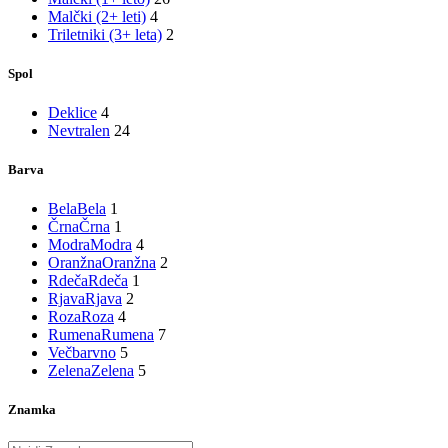
Malčki (2+ leti)
4
Triletniki (3+ leta)
2
Spol
Deklice
4
Nevtralen
24
Barva
Bela
Bela
1
Črna
Črna
1
Modra
Modra
4
Oranžna
Oranžna
2
Rdeča
Rdeča
1
Rjava
Rjava
2
Roza
Roza
4
Rumena
Rumena
7
Večbarvno
5
Zelena
Zelena
5
Znamka