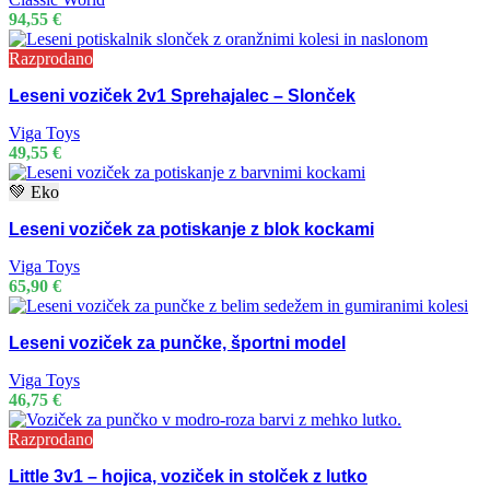
94,55
€
Razprodano
Leseni voziček 2v1 Sprehajalec – Slonček
Viga Toys
49,55
€
💚 Eko
Leseni voziček za potiskanje z blok kockami
Viga Toys
65,90
€
Leseni voziček za punčke, športni model
Viga Toys
46,75
€
Razprodano
Little 3v1 – hojica, voziček in stolček z lutko