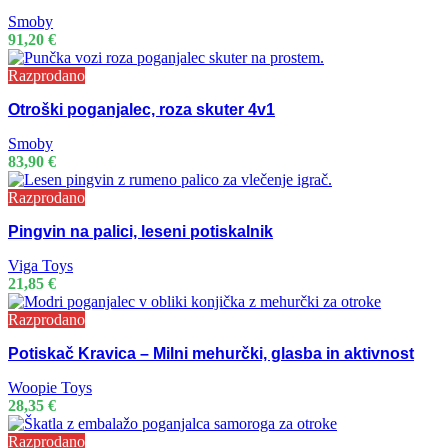
Smoby
91,20
€
Razprodano
Otroški poganjalec, roza skuter 4v1
Smoby
83,90
€
Razprodano
Pingvin na palici, leseni potiskalnik
Viga Toys
21,85
€
Razprodano
Potiskač Kravica – Milni mehurčki, glasba in aktivnost
Woopie Toys
28,35
€
Razprodano