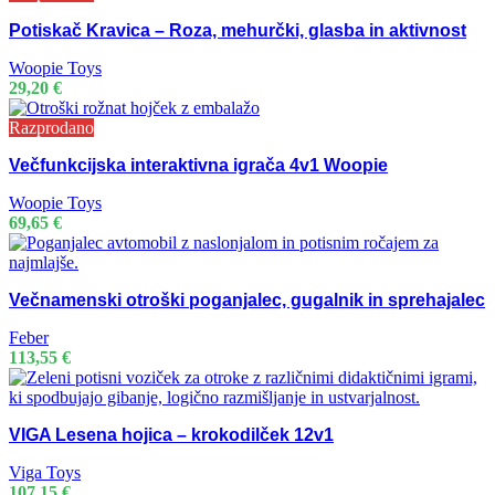
Potiskač Kravica – Roza, mehurčki, glasba in aktivnost
Woopie Toys
29,20
€
Razprodano
Večfunkcijska interaktivna igrača 4v1 Woopie
Woopie Toys
69,65
€
Večnamenski otroški poganjalec, gugalnik in sprehajalec
Feber
113,55
€
VIGA Lesena hojica – krokodilček 12v1
Viga Toys
107,15
€