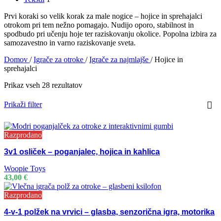
Prvi koraki so velik korak za male nogice – hojice in sprehajalci
otrokom pri tem nežno pomagajo. Nudijo oporo, stabilnost in
spodbudo pri učenju hoje ter raziskovanju okolice. Popolna izbira za
samozavestno in varno raziskovanje sveta.
Domov
/
Igrače za otroke
/
Igrače za najmlajše
/
Hojice in
sprehajalci
Prikaz vseh 28 rezultatov
Prikaži filter
Razprodano
3v1 osliček – poganjalec, hojica in kahlica
Woopie Toys
43,00
€
Razprodano
4-v-1 polžek na vrvici – glasba, senzorična igra, motorika