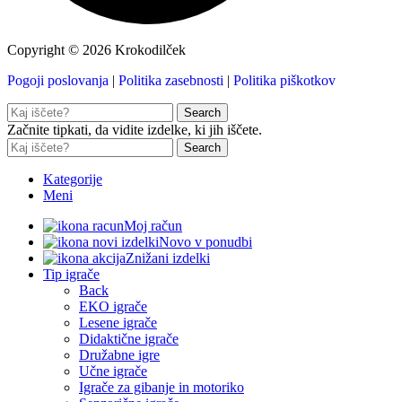
Copyright © 2026 Krokodilček
Pogoji poslovanja
|
Politika zasebnosti
|
Politika piškotkov
Search
Začnite tipkati, da vidite izdelke, ki jih iščete.
Search
Kategorije
Meni
Moj račun
Novo v ponudbi
Znižani izdelki
Tip igrače
Back
EKO igrače
Lesene igrače
Didaktične igrače
Družabne igre
Učne igrače
Igrače za gibanje in motoriko