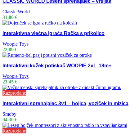
CLASSIC WORLD Leseni sprehajalec – vrtiljak
Classic World
31,80
€
Interaktivna vlečna igrača Račka s prikolico
Woopie Toys
22,89
€
Interaktivni kužek potiskač WOOPIE 2v1, 18m+
Woopie Toys
23,45
€
Razprodano
Interaktivni sprehajalec 3v1 – hojica, voziček in mizica
Smoby
94,30
€
Razprodano