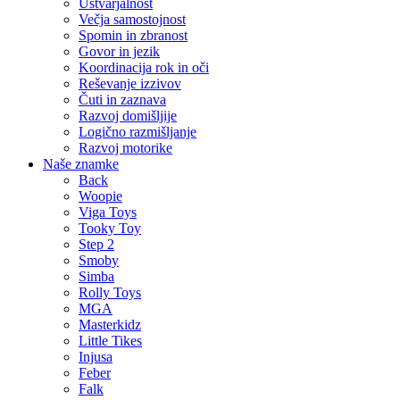
Ustvarjalnost
Večja samostojnost
Spomin in zbranost
Govor in jezik
Koordinacija rok in oči
Reševanje izzivov
Čuti in zaznava
Razvoj domišljije
Logično razmišljanje
Razvoj motorike
Naše znamke
Back
Woopie
Viga Toys
Tooky Toy
Step 2
Smoby
Simba
Rolly Toys
MGA
Masterkidz
Little Tikes
Injusa
Feber
Falk