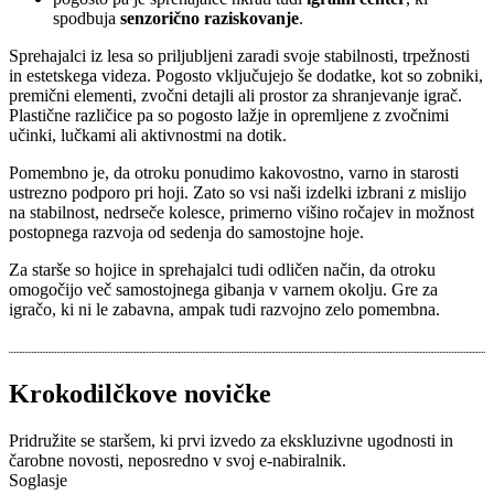
spodbuja
senzorično raziskovanje
.
Sprehajalci iz lesa so priljubljeni zaradi svoje stabilnosti, trpežnosti
in estetskega videza. Pogosto vključujejo še dodatke, kot so zobniki,
premični elementi, zvočni detajli ali prostor za shranjevanje igrač.
Plastične različice pa so pogosto lažje in opremljene z zvočnimi
učinki, lučkami ali aktivnostmi na dotik.
Pomembno je, da otroku ponudimo kakovostno, varno in starosti
ustrezno podporo pri hoji. Zato so vsi naši izdelki izbrani z mislijo
na stabilnost, nedrseče kolesce, primerno višino ročajev in možnost
postopnega razvoja od sedenja do samostojne hoje.
Za starše so hojice in sprehajalci tudi odličen način, da otroku
omogočijo več samostojnega gibanja v varnem okolju. Gre za
igračo, ki ni le zabavna, ampak tudi razvojno zelo pomembna.
Krokodilčkove novičke
Pridružite se staršem, ki prvi izvedo za ekskluzivne ugodnosti in
čarobne novosti, neposredno v svoj e-nabiralnik.
Soglasje