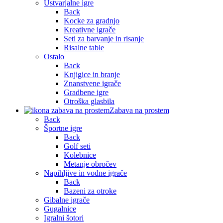
Ustvarjalne igre
Back
Kocke za gradnjo
Kreativne igrače
Seti za barvanje in risanje
Risalne table
Ostalo
Back
Knjigice in branje
Znanstvene igrače
Gradbene igre
Otroška glasbila
Zabava na prostem
Back
Športne igre
Back
Golf seti
Kolebnice
Metanje obročev
Napihljive in vodne igrače
Back
Bazeni za otroke
Gibalne igrače
Gugalnice
Igralni šotori