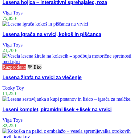
Lesena hojica – interaktivni sprehajalec, roza
Viga Toys
75,05
€
Lesena igrača na vrvici, kokoš in piščanca
Viga Toys
21,70
€
Razprodano
💚 Eko
Lesena žirafa na vrvici za vlečenje
Tooky Toy
11,25
€
Leseni komplet, piramidni lisek + lisek na vrvici
Viga Toys
32,25
€