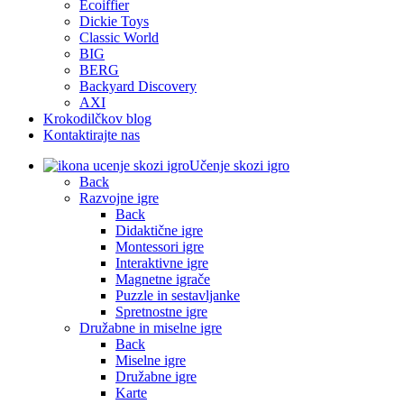
Ecoiffier
Dickie Toys
Classic World
BIG
BERG
Backyard Discovery
AXI
Krokodilčkov blog
Kontaktirajte nas
Učenje skozi igro
Back
Razvojne igre
Back
Didaktične igre
Montessori igre
Interaktivne igre
Magnetne igrače
Puzzle in sestavljanke
Spretnostne igre
Družabne in miselne igre
Back
Miselne igre
Družabne igre
Karte