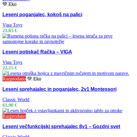
💚 Eko
Leseni poganjalec, kokoš na palici
Viga Toys
21,65
€
Leseni potiskač Račka – VIGA
Viga Toys
22,15
€
Razprodano
💚 Eko
Leseni sprehajalec in poganjalec, 2v1 Montessori
Classic World
61,90
€
Razprodano
Leseni večfunkcijski sprehajalec 8v1 – Gozdni svet
Classic World