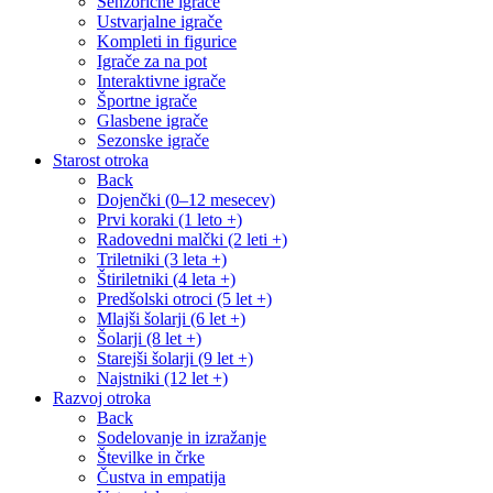
Senzorične igrače
Ustvarjalne igrače
Kompleti in figurice
Igrače za na pot
Interaktivne igrače
Športne igrače
Glasbene igrače
Sezonske igrače
Starost otroka
Back
Dojenčki (0–12 mesecev)
Prvi koraki (1 leto +)
Radovedni malčki (2 leti +)
Triletniki (3 leta +)
Štiriletniki (4 leta +)
Predšolski otroci (5 let +)
Mlajši šolarji (6 let +)
Šolarji (8 let +)
Starejši šolarji (9 let +)
Najstniki (12 let +)
Razvoj otroka
Back
Sodelovanje in izražanje
Številke in črke
Čustva in empatija