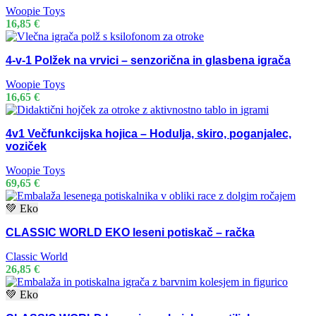
Woopie Toys
16,85
€
4-v-1 Polžek na vrvici – senzorična in glasbena igrača
Woopie Toys
16,65
€
4v1 Večfunkcijska hojica – Hodulja, skiro, poganjalec,
voziček
Woopie Toys
69,65
€
💚 Eko
CLASSIC WORLD EKO leseni potiskač – račka
Classic World
26,85
€
💚 Eko