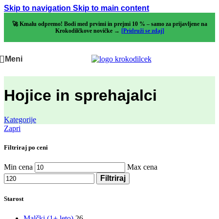
Skip to navigation
Skip to main content
🚀 Kmalu odpremo! Bodi med prvimi in prejmi 10 % – samo za prijavljene na
Krokodilčkove novičke →
[Pridruži se zdaj]
Meni
Hojice in sprehajalci
Kategorije
Zapri
Filtriraj po ceni
Min cena
Max cena
Filtriraj
Starost
Malčki (1+ leto)
26