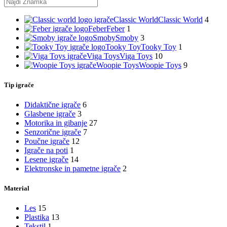
Classic World
Classic World
4
Feber
Feber
1
Smoby
Smoby
3
Tooky Toy
Tooky Toy
1
Viga Toys
Viga Toys
10
Woopie Toys
Woopie Toys
9
Tip igrače
Didaktične igrače
6
Glasbene igrače
3
Motorika in gibanje
27
Senzorične igrače
7
Poučne igrače
12
Igrače na poti
1
Lesene igrače
14
Elektronske in pametne igrače
2
Material
Les
15
Plastika
13
Tekstil
1