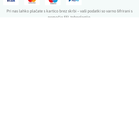
Pri nas lahko plačate s kartico brez skrbi – vaši podatki so varno šifrirani s
pomočjo SSL-tehnologije.
#krokodilcek
Pogoji poslovanja
|
Politika zasebnosti
|
Politika piškotkov
Copyright © 2026 Krokodilček
Trgovina
Akcije
Moj račun
Začnite tipkati, da vidite izdelke, ki jih iščete.