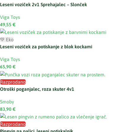
Leseni voziček 2v1 Sprehajalec – Slonček
Viga Toys
49,55
€
💚 Eko
Leseni voziček za potiskanje z blok kockami
Viga Toys
65,90
€
Razprodano
Otroški poganjalec, roza skuter 4v1
Smoby
83,90
€
Razprodano
Pingvin na palici, leseni potiskalnik