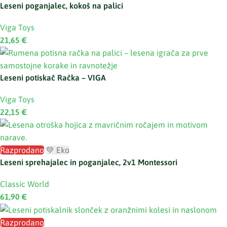
Leseni poganjalec, kokoš na palici
Viga Toys
21,65
€
Leseni potiskač Račka – VIGA
Viga Toys
22,15
€
Razprodano
💚 Eko
Leseni sprehajalec in poganjalec, 2v1 Montessori
Classic World
61,90
€
Razprodano