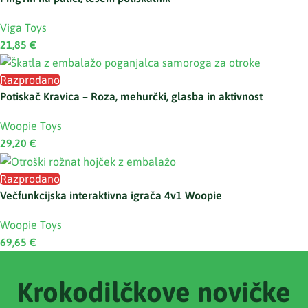
Viga Toys
21,85
€
Razprodano
Potiskač Kravica – Roza, mehurčki, glasba in aktivnost
Woopie Toys
29,20
€
Razprodano
Večfunkcijska interaktivna igrača 4v1 Woopie
Woopie Toys
69,65
€
Krokodilčkove novičke