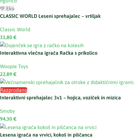
💚 Eko
CLASSIC WORLD Leseni sprehajalec – vrtiljak
Classic World
31,80
€
Interaktivna vlečna igrača Račka s prikolico
Woopie Toys
22,89
€
Razprodano
Interaktivni sprehajalec 3v1 – hojica, voziček in mizica
Smoby
94,30
€
Lesena igrača na vrvici, kokoš in piščanca