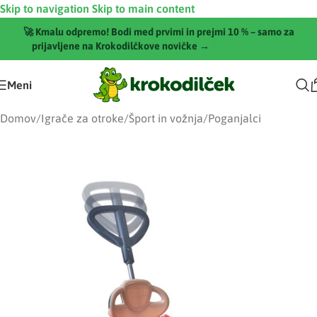
Skip to navigation
Skip to main content
🚀 Kmalu odpremo! Bodi med prvimi in prejmi 10 % – samo za
prijavljene na Krokodilčkove novičke →
[Pridruži se zdaj]
Meni
Domov
/
Igrače za otroke
/
Šport in vožnja
/
Poganjalci