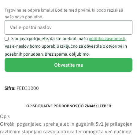
Trgovina se odpira kmalu! Bodite med prvimi, ki bodo raziskali
našo novo ponudbo.
S prijavo potrjujete, da ste prebrali našo
politiko zasebnosti
.
Vaš e-naslov bomo uporabili izključno za obvestila o otvoritvi in
posebnih ponudbah. Brez spama, obljubimo.
Obvestite me
Šifra:
FED31000
OPIS
DODATNE PODROBNOSTI
O ZNAMKI FEBER
Opis
Otroški poganjalec, sprehajalec in gugalnik 5v1 je prilagojen
različnim stopnjam razvoja otroka ter omogoča več načinov