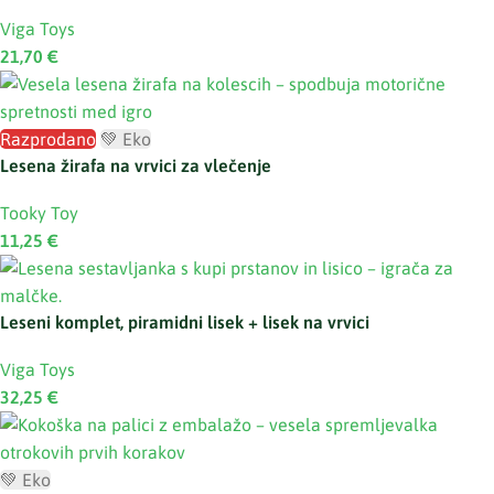
Viga Toys
21,70
€
Razprodano
💚 Eko
Lesena žirafa na vrvici za vlečenje
Tooky Toy
11,25
€
Leseni komplet, piramidni lisek + lisek na vrvici
Viga Toys
32,25
€
💚 Eko