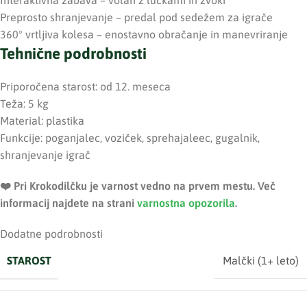
Preprosto shranjevanje – predal pod sedežem za igrače
360° vrtljiva kolesa – enostavno obračanje in manevriranje
Tehnične podrobnosti
Priporočena starost: od 12. meseca
Teža: 5 kg
Material: plastika
Funkcije: poganjalec, voziček, sprehajaleec, gugalnik,
shranjevanje igrač
❤️ ️Pri Krokodilčku je varnost vedno na prvem mestu. Več
informacij najdete na strani
varnostna opozorila
.
Dodatne podrobnosti
STAROST
Malčki (1+ leto)