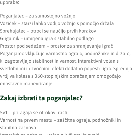
uporabe:
Poganjalec – za samostojno vožnjo
Voziček – starši lahko vodijo vožnjo s pomočjo držala
Sprehajalec – otroci se naučijo prvih korakov
Gugalnik – umirjena igra s stabilno podlago
Prostor pod sedežem – prostor za shranjevanje igrač
Poganjalec vključuje varnostno ograjo, podnožnike in držalo,
ki zagotavljajo stabilnost in varnost. Interaktivni volan s
svetlobnimi in zvočnimi efekti dodatno popestri igro. Sprednja
vrtljiva kolesa s 360-stopinjskim obračanjem omogočajo
enostavno manevriranje.
Zakaj izbrati ta poganjalec?
5v1 – prilagaja se otrokovi rasti
Varnost na prvem mestu – zaščitna ograja, podnožniki in
stabilna zasnova
Interaktivna zabava – volan z lučkami in zvoki