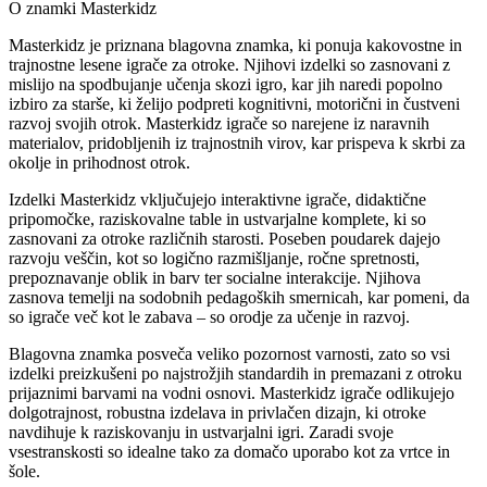
O znamki Masterkidz
Masterkidz je priznana blagovna znamka, ki ponuja kakovostne in
trajnostne lesene igrače za otroke. Njihovi izdelki so zasnovani z
mislijo na spodbujanje učenja skozi igro, kar jih naredi popolno
izbiro za starše, ki želijo podpreti kognitivni, motorični in čustveni
razvoj svojih otrok. Masterkidz igrače so narejene iz naravnih
materialov, pridobljenih iz trajnostnih virov, kar prispeva k skrbi za
okolje in prihodnost otrok.
Izdelki Masterkidz vključujejo interaktivne igrače, didaktične
pripomočke, raziskovalne table in ustvarjalne komplete, ki so
zasnovani za otroke različnih starosti. Poseben poudarek dajejo
razvoju veščin, kot so logično razmišljanje, ročne spretnosti,
prepoznavanje oblik in barv ter socialne interakcije. Njihova
zasnova temelji na sodobnih pedagoških smernicah, kar pomeni, da
so igrače več kot le zabava – so orodje za učenje in razvoj.
Blagovna znamka posveča veliko pozornost varnosti, zato so vsi
izdelki preizkušeni po najstrožjih standardih in premazani z otroku
prijaznimi barvami na vodni osnovi. Masterkidz igrače odlikujejo
dolgotrajnost, robustna izdelava in privlačen dizajn, ki otroke
navdihuje k raziskovanju in ustvarjalni igri. Zaradi svoje
vsestranskosti so idealne tako za domačo uporabo kot za vrtce in
šole.