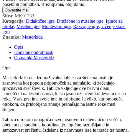
posebnih ponudbah. Brez spama, obljubimo.
Obvestite me
Šifra:
MK01733
Kategorije:
Didaktične igre
,
Družabne in miselne igre
,
Igrače za
otroke
,
Miselne igre
,
Montessori igre
,
Razvojne igre
,
Učenje skozi
igro
Znamka:
Masterkidz
Opis
Dodatne podrobnosti
O znamki Masterkidz
Opis
Masterkidz lesena izobraževalna tablica za štetje na prstih je
zasnovana kot popoln pripomoček za najmlajše, ki začenjajo
spoznavati svet številk. Tablica vključuje dve barvni dlani,
nameščeni na leseni osnovi, ki sta jasno označeni kot leva in desna
roka. Vsak prst ima svoje ime in pripisano številko, kar omogoča
otrokom, da pridobljeno znanje prenašajo na lastne roke med
štetjem.
Tablica otrokom omogoča razvoj osnovnih matematičnih veščin,
obenem pa spodbuja koordinacijo, logično razmišljanje in
samozavest pri štetju. Izdelana iz naravnega lesa je igrača trajnostna,