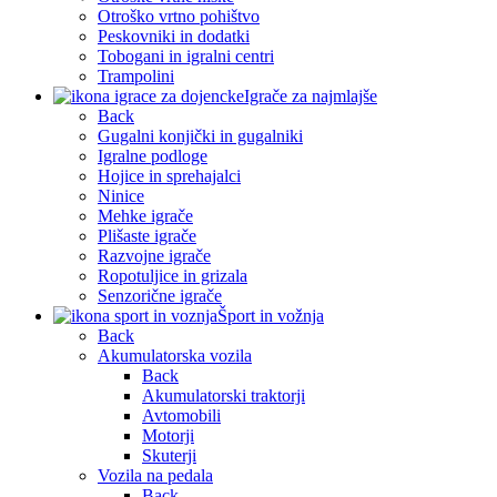
Otroško vrtno pohištvo
Peskovniki in dodatki
Tobogani in igralni centri
Trampolini
Igrače za najmlajše
Back
Gugalni konjički in gugalniki
Igralne podloge
Hojice in sprehajalci
Ninice
Mehke igrače
Plišaste igrače
Razvojne igrače
Ropotuljice in grizala
Senzorične igrače
Šport in vožnja
Back
Akumulatorska vozila
Back
Akumulatorski traktorji
Avtomobili
Motorji
Skuterji
Vozila na pedala
Back