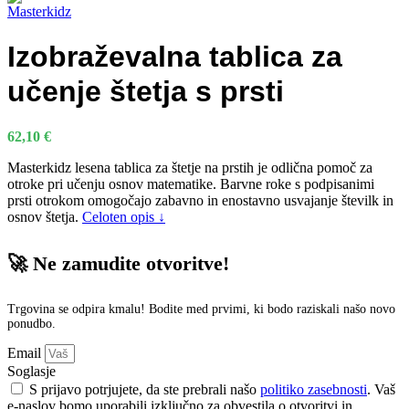
Izobraževalna tablica za
učenje štetja s prsti
62,10
€
Masterkidz lesena tablica za štetje na prstih je odlična pomoč za
otroke pri učenju osnov matematike. Barvne roke s podpisanimi
prsti otrokom omogočajo zabavno in enostavno usvajanje številk in
osnov štetja.
Celoten opis ↓
🚀 Ne zamudite otvoritve!
Trgovina se odpira kmalu! Bodite med prvimi, ki bodo raziskali našo novo
ponudbo.
Email
Soglasje
S prijavo potrjujete, da ste prebrali našo
politiko zasebnosti
. Vaš
e-naslov bomo uporabili izključno za obvestila o otvoritvi in