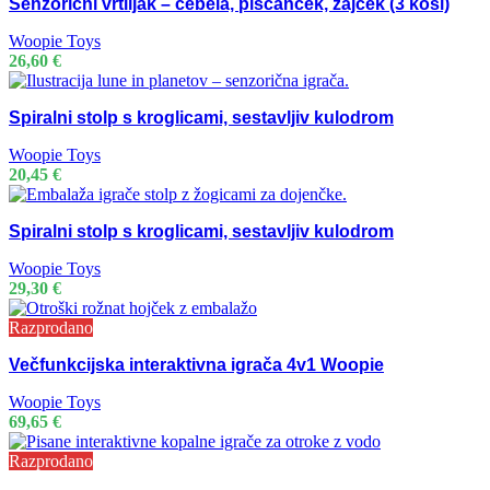
Senzorični vrtiljak – čebela, piščanček, zajček (3 kosi)
Woopie Toys
26,60
€
Spiralni stolp s kroglicami, sestavljiv kulodrom
Woopie Toys
20,45
€
Spiralni stolp s kroglicami, sestavljiv kulodrom
Woopie Toys
29,30
€
Razprodano
Večfunkcijska interaktivna igrača 4v1 Woopie
Woopie Toys
69,65
€
Razprodano