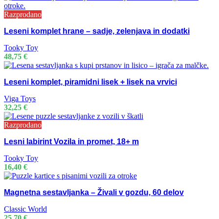
Razprodano
Leseni komplet hrane – sadje, zelenjava in dodatki
Tooky Toy
48,75
€
Leseni komplet, piramidni lisek + lisek na vrvici
Viga Toys
32,25
€
Razprodano
Lesni labirint Vozila in promet, 18+ m
Tooky Toy
16,40
€
Magnetna sestavljanka – Živali v gozdu, 60 delov
Classic World
25,70
€