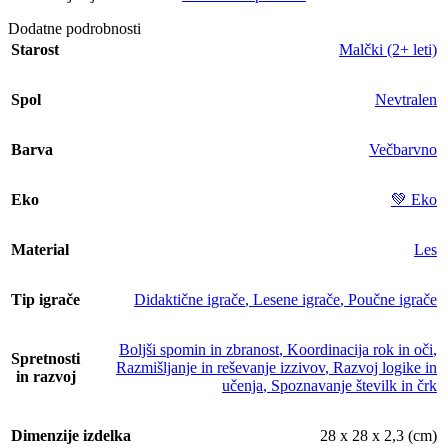
Dodatne podrobnosti
Starost
Malčki (2+ leti)
Spol
Nevtralen
Barva
Večbarvno
Eko
💚 Eko
Material
Les
Tip igrače
Didaktične igrače
,
Lesene igrače
,
Poučne igrače
Boljši spomin in zbranost
,
Koordinacija rok in oči
,
Spretnosti
Razmišljanje in reševanje izzivov
,
Razvoj logike in
in razvoj
učenja
,
Spoznavanje številk in črk
Dimenzije izdelka
28 x 28 x 2,3 (cm)