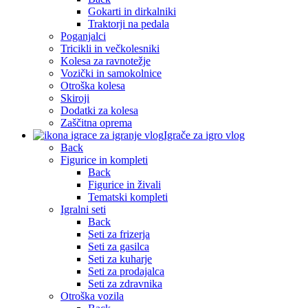
Gokarti in dirkalniki
Traktorji na pedala
Poganjalci
Tricikli in večkolesniki
Kolesa za ravnotežje
Vozički in samokolnice
Otroška kolesa
Skiroji
Dodatki za kolesa
Zaščitna oprema
Igrače za igro vlog
Back
Figurice in kompleti
Back
Figurice in živali
Tematski kompleti
Igralni seti
Back
Seti za frizerja
Seti za gasilca
Seti za kuharje
Seti za prodajalca
Seti za zdravnika
Otroška vozila