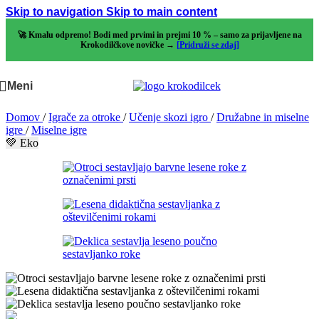
Skip to navigation
Skip to main content
🚀 Kmalu odpremo! Bodi med prvimi in prejmi 10 % – samo za prijavljene na
Krokodilčkove novičke →
[Pridruži se zdaj]
Meni
Domov
/
Igrače za otroke
/
Učenje skozi igro
/
Družabne in miselne
igre
/
Miselne igre
💚 Eko