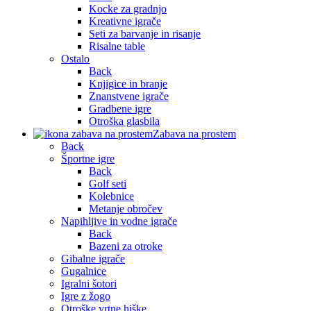
Kocke za gradnjo
Kreativne igrače
Seti za barvanje in risanje
Risalne table
Ostalo
Back
Knjigice in branje
Znanstvene igrače
Gradbene igre
Otroška glasbila
Zabava na prostem
Back
Športne igre
Back
Golf seti
Kolebnice
Metanje obročev
Napihljive in vodne igrače
Back
Bazeni za otroke
Gibalne igrače
Gugalnice
Igralni šotori
Igre z žogo
Otroške vrtne hiške