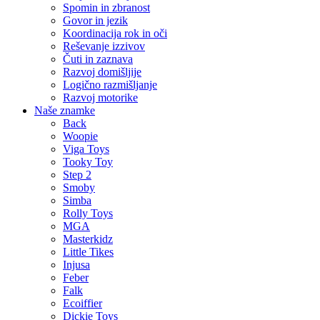
Spomin in zbranost
Govor in jezik
Koordinacija rok in oči
Reševanje izzivov
Čuti in zaznava
Razvoj domišljije
Logično razmišljanje
Razvoj motorike
Naše znamke
Back
Woopie
Viga Toys
Tooky Toy
Step 2
Smoby
Simba
Rolly Toys
MGA
Masterkidz
Little Tikes
Injusa
Feber
Falk
Ecoiffier
Dickie Toys