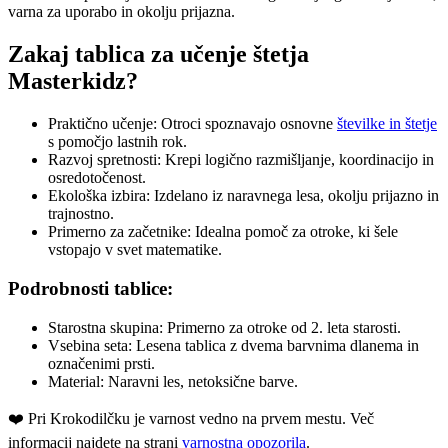
varna za uporabo in okolju prijazna.
Zakaj tablica za učenje štetja
Masterkidz?
Praktično učenje: Otroci spoznavajo osnovne
številke in štetje
s pomočjo lastnih rok.
Razvoj spretnosti: Krepi logično razmišljanje, koordinacijo in
osredotočenost.
Ekološka izbira: Izdelano iz naravnega lesa, okolju prijazno in
trajnostno.
Primerno za začetnike: Idealna pomoč za otroke, ki šele
vstopajo v svet matematike.
Podrobnosti tablice:
Starostna skupina: Primerno za otroke od 2. leta starosti.
Vsebina seta: Lesena tablica z dvema barvnima dlanema in
označenimi prsti.
Material: Naravni les, netoksične barve.
❤️ ️Pri Krokodilčku je varnost vedno na prvem mestu. Več
informacij najdete na strani
varnostna opozorila
.