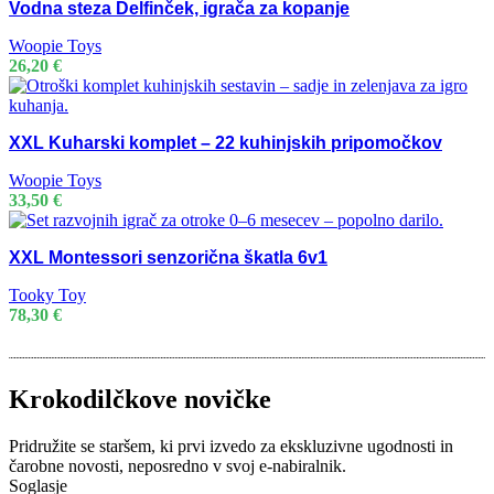
Vodna steza Delfinček, igrača za kopanje
Woopie Toys
26,20
€
XXL Kuharski komplet – 22 kuhinjskih pripomočkov
Woopie Toys
33,50
€
XXL Montessori senzorična škatla 6v1
Tooky Toy
78,30
€
Krokodilčkove novičke
Pridružite se staršem, ki prvi izvedo za ekskluzivne ugodnosti in
čarobne novosti, neposredno v svoj e-nabiralnik.
Soglasje