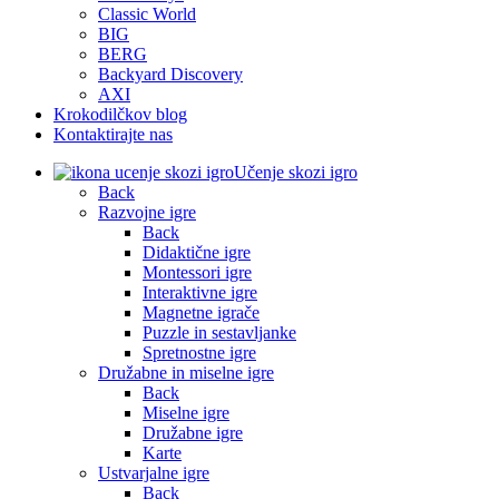
Classic World
BIG
BERG
Backyard Discovery
AXI
Krokodilčkov blog
Kontaktirajte nas
Učenje skozi igro
Back
Razvojne igre
Back
Didaktične igre
Montessori igre
Interaktivne igre
Magnetne igrače
Puzzle in sestavljanke
Spretnostne igre
Družabne in miselne igre
Back
Miselne igre
Družabne igre
Karte
Ustvarjalne igre
Back