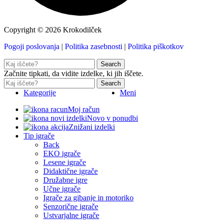
Copyright © 2026 Krokodilček
Pogoji poslovanja
|
Politika zasebnosti
|
Politika piškotkov
Search
Začnite tipkati, da vidite izdelke, ki jih iščete.
Search
Kategorije
Meni
Moj račun
Novo v ponudbi
Znižani izdelki
Tip igrače
Back
EKO igrače
Lesene igrače
Didaktične igrače
Družabne igre
Učne igrače
Igrače za gibanje in motoriko
Senzorične igrače
Ustvarjalne igrače