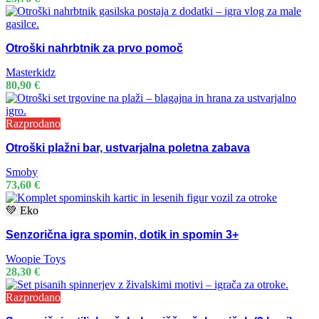
Otroški nahrbtnik za prvo pomoč
Masterkidz
80,90
€
Razprodano
Otroški plažni bar, ustvarjalna poletna zabava
Smoby
73,60
€
💚 Eko
Senzorična igra spomin, dotik in spomin 3+
Woopie Toys
28,30
€
Razprodano