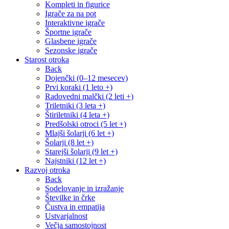
Kompleti in figurice
Igrače za na pot
Interaktivne igrače
Športne igrače
Glasbene igrače
Sezonske igrače
Starost otroka
Back
Dojenčki (0–12 mesecev)
Prvi koraki (1 leto +)
Radovedni malčki (2 leti +)
Triletniki (3 leta +)
Štiriletniki (4 leta +)
Predšolski otroci (5 let +)
Mlajši šolarji (6 let +)
Šolarji (8 let +)
Starejši šolarji (9 let +)
Najstniki (12 let +)
Razvoj otroka
Back
Sodelovanje in izražanje
Številke in črke
Čustva in empatija
Ustvarjalnost
Večja samostojnost