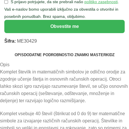
S prijavo potrjujete, da ste prebrali našo
politiko zasebnosti
.
Vaš e-naslov bomo uporabili izključno za obvestila o otvoritvi in
posebnih ponudbah. Brez spama, obljubimo.
Obvestite me
Šifra:
ME30429
OPIS
DODATNE PODROBNOSTI
O ZNAMKI MASTERKIDZ
Opis
Komplet številk in matematičnih simbolov je odlično orodje za
zgodnje učenje štetja in osnovnih računskih operacij. Otroci
lahko skozi igro razvijajo razumevanje števil, se učijo osnovnih
računskih operacij (seštevanje, odštevanje, množenje in
deljenje) ter razvijajo logično razmišljanje.
Komplet vsebuje 40 števil (štirikrat od 0 do 9) ter matematične
simbole za izvajanje različnih računskih operacij. Številke in
simboli so veliki in enostavni za rokovanje, zato so primerni za