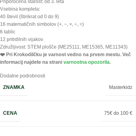
Priporočena starost: od 3. leta
Vsebina kompleta:
40 števil (štirikrat od 0 do 9)
16 matematičnih simbolov (+, −, ×, ÷, =)
6 tablic
12 pritrdilnih vijakov
Združljivost: STEM plošče (ME25111, ME15365, ME11343)
❤️ ️Pri Krokodilčku je varnost vedno na prvem mestu. Več
informacij najdete na strani
varnostna opozorila
.
Dodatne podrobnosti
ZNAMKA
Masterkidz
CENA
75€ do 100 €