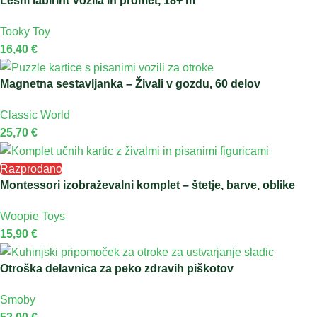
Lesni labirint Vozila in promet, 18+ m
Tooky Toy
16,40
€
Magnetna sestavljanka – Živali v gozdu, 60 delov
Classic World
25,70
€
Razprodano
Montessori izobraževalni komplet – štetje, barve, oblike
Woopie Toys
15,90
€
Otroška delavnica za peko zdravih piškotov
Smoby