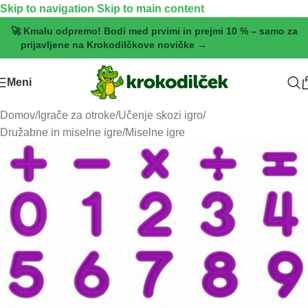
Skip to navigation
Skip to main content
🚀 Kmalu odpremo! Bodi med prvimi in prejmi 10 % – samo za
prijavljene na Krokodilčkove novičke →
[Pridruži se zdaj]
Meni
Domov
/
Igrače za otroke
/
Učenje skozi igro
/
Družabne in miselne igre
/
Miselne igre