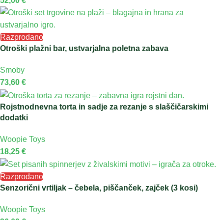
52,00
€
Razprodano
Otroški plažni bar, ustvarjalna poletna zabava
Smoby
73,60
€
Rojstnodnevna torta in sadje za rezanje s slaščičarskimi
dodatki
Woopie Toys
18,25
€
Razprodano
Senzorični vrtiljak – čebela, piščanček, zajček (3 kosi)
Woopie Toys