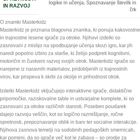
logike in učenja
,
Spoznavanje številk in
IN RAZVOJ
črk
O znamki Masterkidz
Masterkidz je priznana blagovna znamka, ki ponuja kakovostne
in trajnostne lesene igrače za otroke. Njihovi izdelki so
zasnovani z mislijo na spodbujanje učenja skozi igro, kar jih
naredi popolno izbiro za starše, ki želijo podpreti kognitivni,
motorični in čustveni razvoj svojih otrok. Masterkidz igrače so
narejene iz naravnih materialov, pridobljenih iz trajnostnih
virov, kar prispeva k skrbi za okolje in prihodnost otrok.
Izdelki Masterkidz vključujejo interaktivne igrače, didaktične
pripomočke, raziskovalne table in ustvarjalne komplete, ki so
zasnovani za otroke različnih starosti. Poseben poudarek
dajejo razvoju veščin, kot so logično razmišljanje, ročne
spretnosti, prepoznavanje oblik in barv ter socialne interakcije.
Njihova zasnova temelji na sodobnih pedagoških smernicah,
kar pomeni, da so igrače več kot le zabava – so orodje za