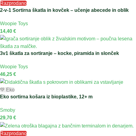
Razprodano
2-v-1 Sortirna škatla in kovček – učenje abecede in oblik
Woopie Toys
14,40
€
3v1 škatla za sortiranje – kocke, piramida in slonček
Woopie Toys
46,25
€
💚 Eko
Eko sortirna košara iz bioplastike, 12+ m
Smoby
29,70
€
Razprodano