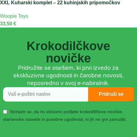
XXL Kuharski komplet – 22 kuhinjskih pripomočkov
Woopie Toys
33,50
€
Krokodilčkove
novičke
Pridružite se staršem, ki prvi izvedo za
ekskluzivne ugodnosti in čarobne novosti,
neposredno v svoj e-nabiralnik.
Pridruži se
Strinjam se, da mi občasno pošljete krokodilčkove novičke,
starševske nasvete in posebne ugodnosti, ki jih ne gre zamuditi.
Politika zasebnosti