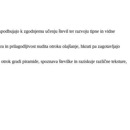
spodbujajo k zgodnjemu učenju števil ter razvoju tipne in vidne
 in prilagodljivost nudita otroku olajšanje, hkrati pa zagotavljajo
trok gradi piramide, spoznava številke in raziskuje različne teksture,