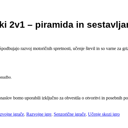
ne igrače
ki 2v1 – piramida in sestavlj
ktične igrače
orične igrače
podbujajo razvoj motoričnih spretnosti, učenje števil in so varne za g
leti in figurice
če za gibanje in motoriko
ponudbo.
 igrače
-naslov bomo uporabili izključno za obvestila o otvoritvi in posebnih 
bene igrače
zvojne igrače
,
Razvojne igre
,
Senzorične igrače
,
Učenje skozi igro
arjalne igrače