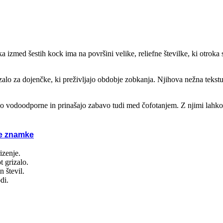
če za na pot
raktivne igrače
 izmed šestih kock ima na površini velike, reliefne številke, ki otroka 
abne igre
alo za dojenčke, ki preživljajo obdobje zobkanja. Njihova nežna tekstura
tne igrače
so vodoodporne in prinašajo zabavo tudi med čofotanjem. Z njimi lahko o
nske igrače
e znamke
Woopie
izenje.
Viga
t grizalo.
Tooky Toy
 števil.
Step 2
di.
Smoby
Simba
Rolly Toys
MGA
Masterkidz