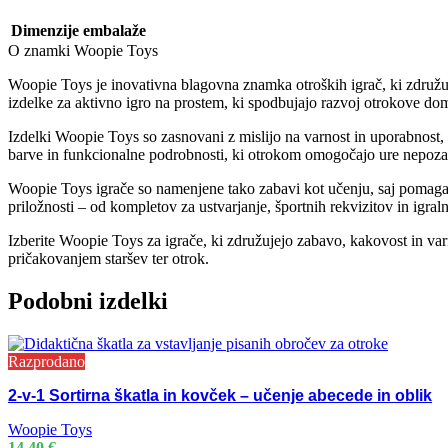
Dimenzije embalaže
O znamki Woopie Toys
Woopie Toys je inovativna blagovna znamka otroških igrač, ki združuje
izdelke za aktivno igro na prostem, ki spodbujajo razvoj otrokove domi
Izdelki Woopie Toys so zasnovani z mislijo na varnost in uporabnost, s
barve in funkcionalne podrobnosti, ki otrokom omogočajo ure nepozab
Woopie Toys igrače so namenjene tako zabavi kot učenju, saj pomagajo
priložnosti – od kompletov za ustvarjanje, športnih rekvizitov in igra
Izberite Woopie Toys za igrače, ki združujejo zabavo, kakovost in var
pričakovanjem staršev ter otrok.
Podobni izdelki
Razprodano
2-v-1 Sortirna škatla in kovček – učenje abecede in oblik
Woopie Toys
14,40
€