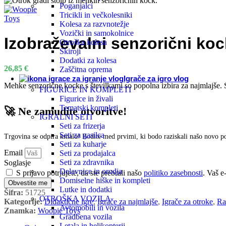
Poganjalci
Lese
Tricikli in večkolesniki
Kolesa za razvnotežje
Vozički in samokolnice
Izobraževalni senzorični koc
Dida
Otroška kolesa
Skiroji
Dodatki za kolesa
26,85
€
Zaščitna oprema
Senz
Igrače za igro vlog
Mehke senzorične kocke s številkami so popolna izbira za najmlajše. S
FIGURICE IN KOMPLETI
Komp
Figurice in živali
Tematski kompleti
🚀 Ne zamudite otvoritve!
IGRALNI SETI
Seti za frizerja
Igra
Seti za gasilca
Trgovina se odpira kmalu! Bodite med prvimi, ki bodo raziskali našo novo 
Seti za kuharje
Email
Seti za prodajalca
Učne
Seti za zdravnika
Soglasje
Delavnice in orodja
S prijavo potrjujete, da ste prebrali našo
politiko zasebnosti
. Vaš e
Domiselne hiške in kompleti
Glas
Obvestite me
Lutke in dodatki
Šifra:
51725
OTROŠKA VOZILA
Kategorije:
Didaktične igre
,
Igrače za najmlajše
,
Igrače za otroke
,
Ra
Avtomobili in vozila
Ustv
Znamka:
Woopie Toys
Gradbena vozila
Letala in helikopterji