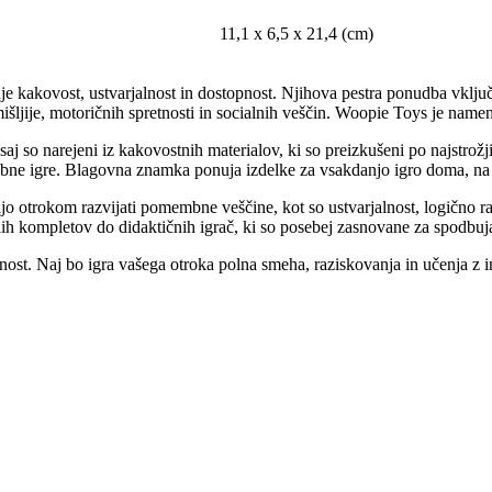
11,1 x 6,5 x 21,4 (cm)
 kakovost, ustvarjalnost in dostopnost. Njihova pestra ponudba vključu
šljije, motoričnih spretnosti in socialnih veščin. Woopie Toys je namenje
aj so narejeni iz kakovostnih materialov, ki so preizkušeni po najstrožj
ne igre. Blagovna znamka ponuja izdelke za vsakdanjo igro doma, na pr
 otrokom razvijati pomembne veščine, kot so ustvarjalnost, logično ra
lnih kompletov do didaktičnih igrač, ki so posebej zasnovane za spodbuj
nost. Naj bo igra vašega otroka polna smeha, raziskovanja in učenja z i