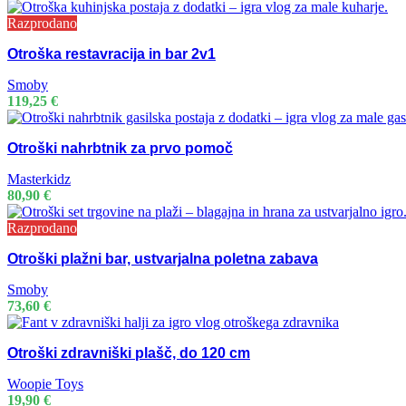
Razprodano
Otroška restavracija in bar 2v1
Smoby
119,25
€
Otroški nahrbtnik za prvo pomoč
Masterkidz
80,90
€
Razprodano
Otroški plažni bar, ustvarjalna poletna zabava
Smoby
73,60
€
Otroški zdravniški plašč, do 120 cm
Woopie Toys
19,90
€