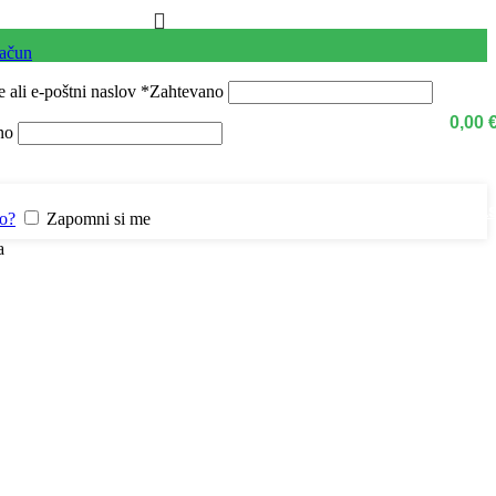
račun
 ali e-poštni naslov
*
Zahtevano
0,00
no
Kontaktirajte na
lo?
Zapomni si me
a