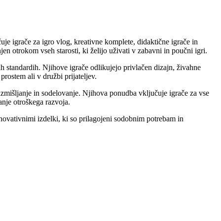
je igrače za igro vlog, kreativne komplete, didaktične igrače in
n otrokom vseh starosti, ki želijo uživati v zabavni in poučni igri.
ih standardih. Njihove igrače odlikujejo privlačen dizajn, živahne
ostem ali v družbi prijateljev.
zmišljanje in sodelovanje. Njihova ponudba vključuje igrače za vse
anje otroškega razvoja.
novativnimi izdelki, ki so prilagojeni sodobnim potrebam in