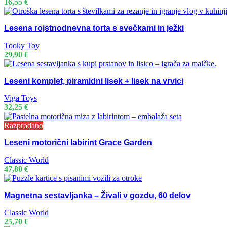
16,55
€
Lesena rojstnodnevna torta s svečkami in ježki
Tooky Toy
29,90
€
Leseni komplet, piramidni lisek + lisek na vrvici
Viga Toys
32,25
€
Razprodano
Leseni motorični labirint Grace Garden
Classic World
47,80
€
Magnetna sestavljanka – Živali v gozdu, 60 delov
Classic World
25,70
€