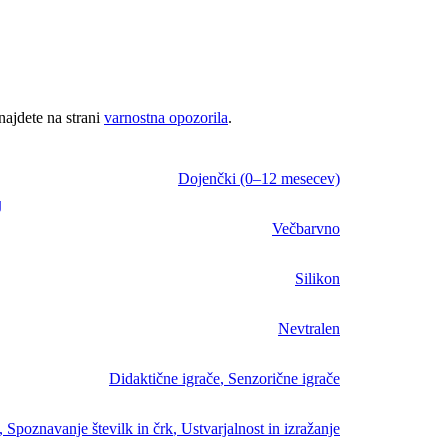
Little Tikes
Injusa
Feber
Falk
Ecoiffier
Dickie toys
Classic World
najdete na strani
varnostna opozorila
.
BIG
BERG
Backyard Discovery
Dojenčki (0–12 mesecev)
AXI
g
Večbarvno
Silikon
Nevtralen
Didaktične igrače
,
Senzorične igrače
,
Spoznavanje številk in črk
,
Ustvarjalnost in izražanje