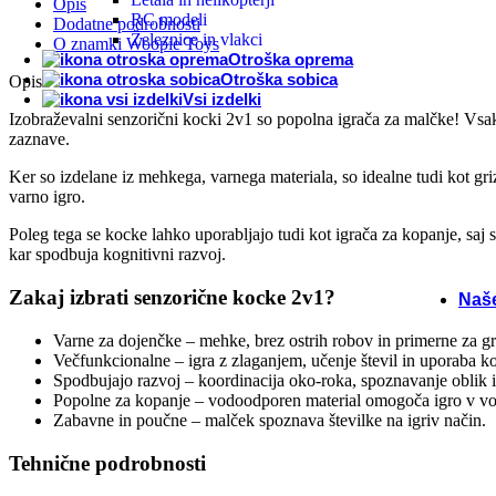
Opis
RC modeli
Dodatne podrobnosti
Igra
Železnice in vlakci
O znamki Woopie Toys
Otroška oprema
Otroška sobica
Opis
Inte
Vsi izdelki
Izobraževalni senzorični kocki 2v1 so popolna igrača za malčke! Vsaka
zaznave.
Druž
Ker so izdelane iz mehkega, varnega materiala, so idealne tudi kot griz
varno igro.
Špor
Poleg tega se kocke lahko uporabljajo tudi kot igrača za kopanje, saj 
kar spodbuja kognitivni razvoj.
Sezo
Zakaj izbrati senzorične kocke 2v1?
Naš
Varne za dojenčke – mehke, brez ostrih robov in primerne za gr
Večfunkcionalne – igra z zlaganjem, učenje števil in uporaba ko
Spodbujajo razvoj – koordinacija oko-roka, spoznavanje oblik in
Popolne za kopanje – vodoodporen material omogoča igro v vo
Zabavne in poučne – malček spoznava številke na igriv način.
Tehnične podrobnosti