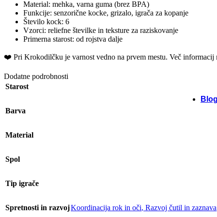
Material: mehka, varna guma (brez BPA)
Funkcije: senzorične kocke, grizalo, igrača za kopanje
Število kock: 6
Vzorci: reliefne številke in teksture za raziskovanje
Primerna starost: od rojstva dalje
❤️ ️Pri Krokodilčku je varnost vedno na prvem mestu. Več informacij 
Dodatne podrobnosti
Starost
Blo
Barva
Material
Spol
Tip igrače
Spretnosti in razvoj
Koordinacija rok in oči
,
Razvoj čutil in zaznava