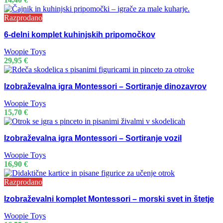
Razprodano
6-delni komplet kuhinjskih pripomočkov
Woopie Toys
29,95
€
Izobraževalna igra Montessori – Sortiranje dinozavrov
Woopie Toys
15,70
€
Izobraževalna igra Montessori – Sortiranje vozil
Woopie Toys
16,90
€
Razprodano
Izobraževalni komplet Montessori – morski svet in štetje
Woopie Toys