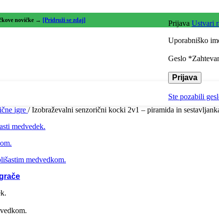
r in jezik
lčkove novičke →
[Pridruži se zdaj]
Prijava
Ustvari 
dinacija rok in oči
Uporabniško ime
vanje izzivov
Geslo
*
Zahteva
Prijava
 in zaznava
Ste pozabili ges
ične igre
/
Izobraževalni senzorični kocki 2v1 – piramida in sestavljank
oj domišljije
čno razmišljanje
oj motorike
igrače
igrače