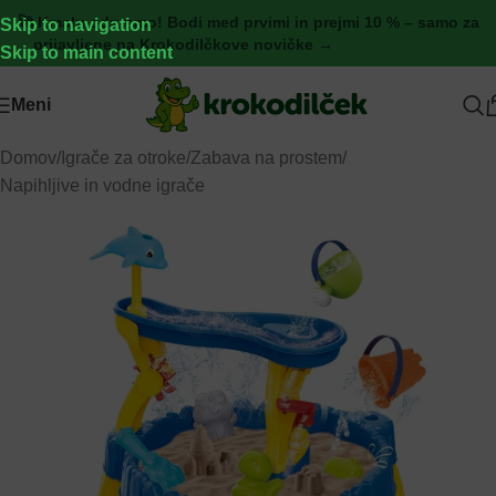
🚀 Kmalu odpremo! Bodi med prvimi in prejmi 10 % – samo za
Skip to navigation
prijavljene na Krokodilčkove novičke →
[Pridruži se zdaj]
Skip to main content
Meni
Domov
/
Igrače za otroke
/
Zabava na prostem
/
Napihljive in vodne igrače