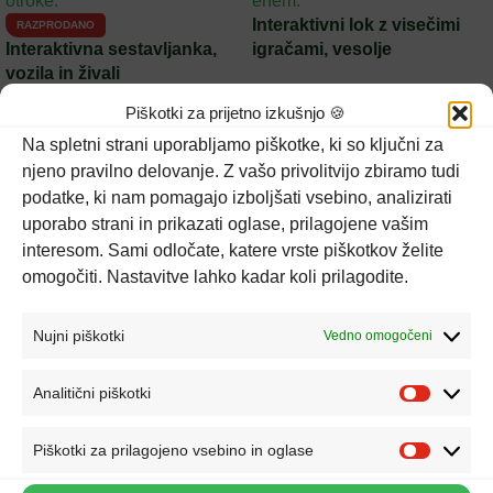
Interaktivni lok z visečimi
RAZPRODANO
Interaktivna sestavljanka,
igračami, vesolje
vozila in živali
Woopie Toys
Piškotki za prijetno izkušnjo 🍪
Woopie Toys
45,20
€
18,20
€
Na spletni strani uporabljamo piškotke, ki so ključni za
njeno pravilno delovanje. Z vašo privolitvijo zbiramo tudi
podatke, ki nam pomagajo izboljšati vsebino, analizirati
uporabo strani in prikazati oglase, prilagojene vašim
interesom. Sami odločate, katere vrste piškotkov želite
omogočiti. Nastavitve lahko kadar koli prilagodite.
Nujni piškotki
Vedno omogočeni
Analitični piškotki
Piškotki za prilagojeno vsebino in oglase