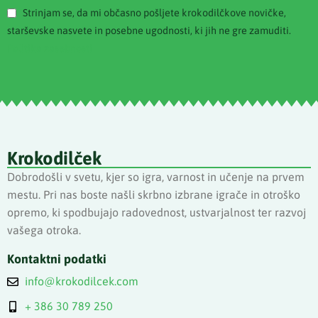
Strinjam se, da mi občasno pošljete krokodilčkove novičke,
starševske nasvete in posebne ugodnosti, ki jih ne gre zamuditi.
Politika zasebnosti
Krokodilček
Dobrodošli v svetu, kjer so igra, varnost in učenje na prvem
mestu. Pri nas boste našli skrbno izbrane igrače in otroško
opremo, ki spodbujajo radovednost, ustvarjalnost ter razvoj
vašega otroka.
Kontaktni podatki
info@krokodilcek.com
+ 386 30 789 250