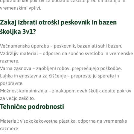
uporabite kot pokrov za dodatno zaščito pred umazanijo in
vremenskimi vplivi.
Zakaj izbrati otroški peskovnik in bazen
školjka 3v1?
Večnamenska uporaba – peskovnik, bazen ali suhi bazen.
Vzdržljiv material – odporen na sončno svetlobo in vremenske
razmere.
Varna zasnova – zaobljeni robovi preprečujejo poškodbe.
Lahka in enostavna za čiščenje – preprosto jo sperete in
pospravite.
Možnost kombiniranja – z nakupom dveh školjk dobite pokrov
za večjo zaščito.
Tehnične podrobnosti
Material: visokokakovostna plastika, odporna na vremenske
razmere