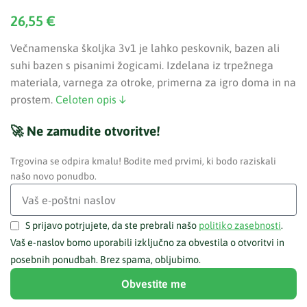
26,55
€
Večnamenska školjka 3v1 je lahko peskovnik, bazen ali
suhi bazen s pisanimi žogicami. Izdelana iz trpežnega
materiala, varnega za otroke, primerna za igro doma in na
prostem.
Celoten opis ↓
🚀 Ne zamudite otvoritve!
Trgovina se odpira kmalu! Bodite med prvimi, ki bodo raziskali
našo novo ponudbo.
S prijavo potrjujete, da ste prebrali našo
politiko zasebnosti
.
Vaš e-naslov bomo uporabili izključno za obvestila o otvoritvi in
posebnih ponudbah. Brez spama, obljubimo.
Obvestite me