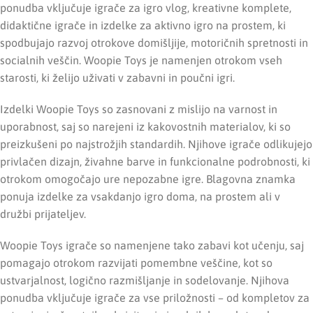
ponudba vključuje igrače za igro vlog, kreativne komplete,
didaktične igrače in izdelke za aktivno igro na prostem, ki
spodbujajo razvoj otrokove domišljije, motoričnih spretnosti in
socialnih veščin. Woopie Toys je namenjen otrokom vseh
starosti, ki želijo uživati v zabavni in poučni igri.
Izdelki Woopie Toys so zasnovani z mislijo na varnost in
uporabnost, saj so narejeni iz kakovostnih materialov, ki so
preizkušeni po najstrožjih standardih. Njihove igrače odlikujejo
privlačen dizajn, živahne barve in funkcionalne podrobnosti, ki
otrokom omogočajo ure nepozabne igre. Blagovna znamka
ponuja izdelke za vsakdanjo igro doma, na prostem ali v
družbi prijateljev.
Woopie Toys igrače so namenjene tako zabavi kot učenju, saj
pomagajo otrokom razvijati pomembne veščine, kot so
ustvarjalnost, logično razmišljanje in sodelovanje. Njihova
ponudba vključuje igrače za vse priložnosti – od kompletov za