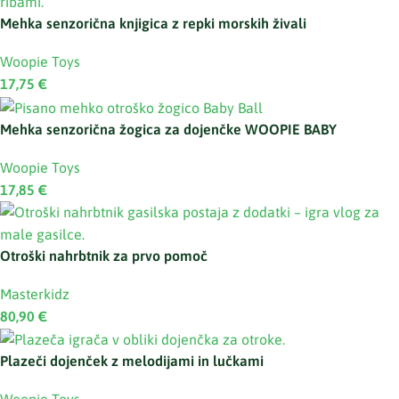
Mehka senzorična knjigica z repki morskih živali
Woopie Toys
17,75
€
Mehka senzorična žogica za dojenčke WOOPIE BABY
Woopie Toys
17,85
€
Otroški nahrbtnik za prvo pomoč
Masterkidz
80,90
€
Plazeči dojenček z melodijami in lučkami
Woopie Toys