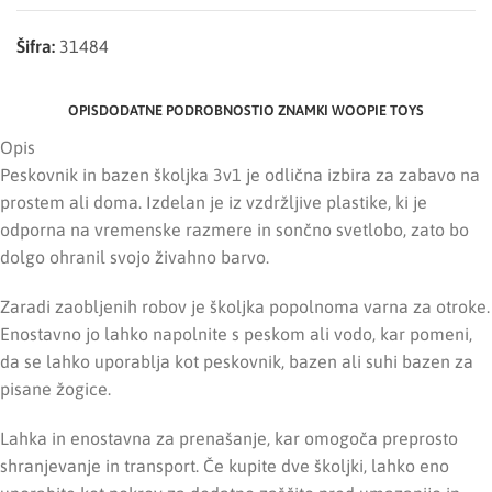
Šifra:
31484
OPIS
DODATNE PODROBNOSTI
O ZNAMKI WOOPIE TOYS
Opis
Peskovnik in bazen školjka 3v1 je odlična izbira za zabavo na
prostem ali doma. Izdelan je iz vzdržljive plastike, ki je
odporna na vremenske razmere in sončno svetlobo, zato bo
dolgo ohranil svojo živahno barvo.
Zaradi zaobljenih robov je školjka popolnoma varna za otroke.
Enostavno jo lahko napolnite s peskom ali vodo, kar pomeni,
da se lahko uporablja kot peskovnik, bazen ali suhi bazen za
pisane žogice.
Lahka in enostavna za prenašanje, kar omogoča preprosto
shranjevanje in transport. Če kupite dve školjki, lahko eno