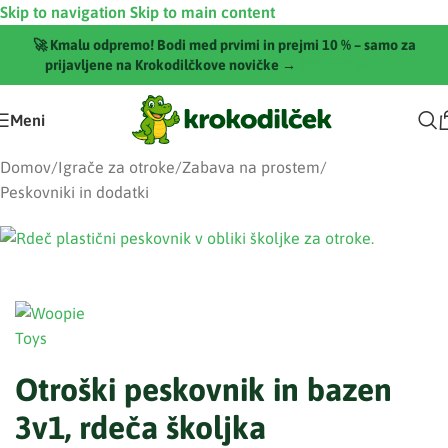
Skip to navigation
Skip to main content
🚀 Kmalu odpremo! Bodi med prvimi in prejmi 10 % – samo za
prijavljene na Krokodilčkove novičke →
[Pridruži se zdaj]
Meni
Domov
/
Igrače za otroke
/
Zabava na prostem
/
Peskovniki in dodatki
Otroški peskovnik in bazen
3v1, rdeča školjka