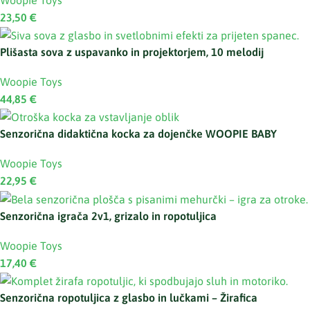
23,50
€
Plišasta sova z uspavanko in projektorjem, 10 melodij
Woopie Toys
44,85
€
Senzorična didaktična kocka za dojenčke WOOPIE BABY
Woopie Toys
22,95
€
Senzorična igrača 2v1, grizalo in ropotuljica
Woopie Toys
17,40
€
Senzorična ropotuljica z glasbo in lučkami – Žirafica