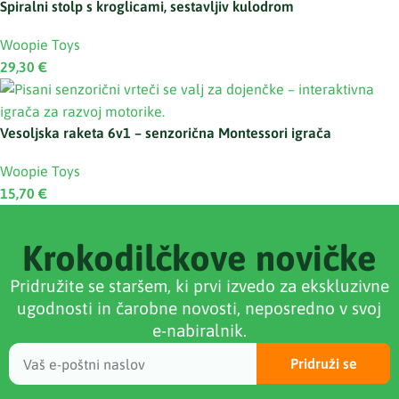
Spiralni stolp s kroglicami, sestavljiv kulodrom
Woopie Toys
29,30
€
Vesoljska raketa 6v1 – senzorična Montessori igrača
Woopie Toys
15,70
€
Krokodilčkove novičke
Pridružite se staršem, ki prvi izvedo za ekskluzivne
ugodnosti in čarobne novosti, neposredno v svoj
e-nabiralnik.
Pridruži se