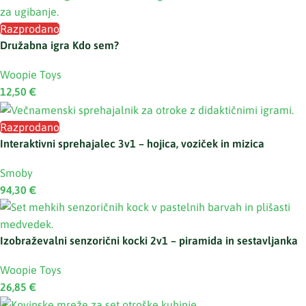
Razprodano
Družabna igra Kdo sem?
Woopie Toys
12,50
€
Razprodano
Interaktivni sprehajalec 3v1 – hojica, voziček in mizica
Smoby
94,30
€
Izobraževalni senzorični kocki 2v1 – piramida in sestavljanka
Woopie Toys
26,85
€