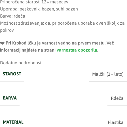
Priporočena starost: 12+ mesecev
Uporaba: peskovnik, bazen, suhi bazen
Barva: rdeča
Možnost združevanja: da, priporočena uporaba dveh školjk za
pokrov
❤️ ️Pri Krokodilčku je varnost vedno na prvem mestu. Več
informacij najdete na strani
varnostna opozorila
.
Dodatne podrobnosti
STAROST
Malčki (1+ leto)
BARVA
Rdeča
MATERIAL
Plastika