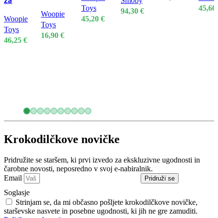
za
igračami,
Smoby
hojica,
igrača s
Toys
45,60
sortiranje
vesolje
94,30
€
voziček in
Woopie
svetlobnimi
Woopie
45,20
€
– kocke,
mizica
Toys
in zvočnimi
Toys
piramida
16,90
€
efekti
46,25
€
in slonček
Krokodilčkove novičke
Pridružite se staršem, ki prvi izvedo za ekskluzivne ugodnosti in
čarobne novosti, neposredno v svoj e-nabiralnik.
Email
Pridruži se
Soglasje
Strinjam se, da mi občasno pošljete krokodilčkove novičke,
starševske nasvete in posebne ugodnosti, ki jih ne gre zamuditi.