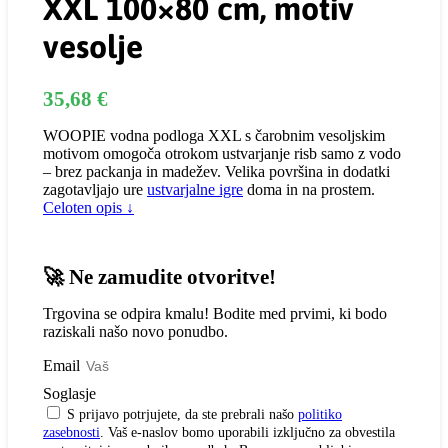
XXL 100×80 cm, motiv
vesolje
35,68
€
WOOPIE vodna podloga XXL s čarobnim vesoljskim
motivom omogoča otrokom ustvarjanje risb samo z vodo
– brez packanja in madežev. Velika površina in dodatki
zagotavljajo ure
ustvarjalne igre
doma in na prostem.
Celoten opis ↓
🚀 Ne zamudite otvoritve!
Trgovina se odpira kmalu! Bodite med prvimi, ki bodo
raziskali našo novo ponudbo.
Email
Soglasje
S prijavo potrjujete, da ste prebrali našo
politiko
zasebnosti
. Vaš e-naslov bomo uporabili izključno za obvestila