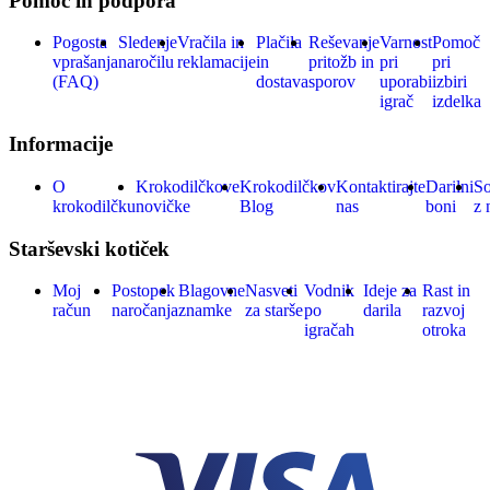
Pomoč in podpora
Pogosta
Sledenje
Vračila in
Plačila
Reševanje
Varnost
Pomoč
vprašanja
naročilu
reklamacije
in
pritožb in
pri
pri
(FAQ)
dostava
sporov
uporabi
izbiri
igrač
izdelka
Informacije
O
Krokodilčkove
Krokodilčkov
Kontaktirajte
Darilni
So
krokodilčku
novičke
Blog
nas
boni
z 
Starševski kotiček
Moj
Postopek
Blagovne
Nasveti
Vodnik
Ideje za
Rast in
račun
naročanja
znamke
za starše
po
darila
razvoj
igračah
otroka