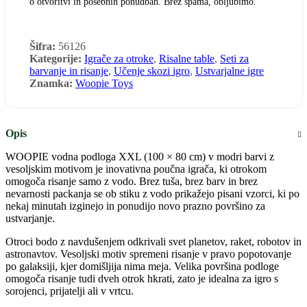
o otvoritvi in posebnih ponudbah. Brez spama, obljubimo.
Obvestite me
Šifra:
56126
Kategorije:
Igrače za otroke
,
Risalne table
,
Seti za
barvanje in risanje
,
Učenje skozi igro
,
Ustvarjalne igre
Znamka:
Woopie Toys
Opis
WOOPIE vodna podloga XXL (100 × 80 cm) v modri barvi z
vesoljskim motivom je inovativna poučna igrača, ki otrokom
omogoča risanje samo z vodo. Brez tuša, brez barv in brez
nevarnosti packanja se ob stiku z vodo prikažejo pisani vzorci, ki po
nekaj minutah izginejo in ponudijo novo prazno površino za
ustvarjanje.
Otroci bodo z navdušenjem odkrivali svet planetov, raket, robotov in
astronavtov. Vesoljski motiv spremeni risanje v pravo popotovanje
po galaksiji, kjer domišljija nima meja. Velika površina podloge
omogoča risanje tudi dveh otrok hkrati, zato je idealna za igro s
sorojenci, prijatelji ali v vrtcu.