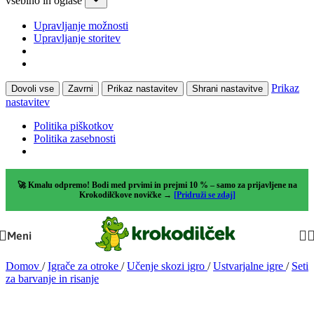
vsebino in oglase
Upravljanje možnosti
Upravljanje storitev
Prikaz
Dovoli vse
Zavrni
Prikaz nastavitev
Shrani nastavitve
nastavitev
Politika piškotkov
Politika zasebnosti
🚀 Kmalu odpremo! Bodi med prvimi in prejmi 10 % – samo za prijavljene na
Krokodilčkove novičke →
[Pridruži se zdaj]
Meni
Domov
/
Igrače za otroke
/
Učenje skozi igro
/
Ustvarjalne igre
/
Seti
za barvanje in risanje