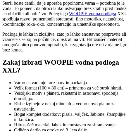
Starši boste cenili, da je uporaba popolnoma varna – potrebna je le
voda. To pomeni, da otroci lahko ustvarjajo brez strahu pred madeži
na oblačilih ali pohištvu. Poleg tega
WOOPIE vodna podloga
XXL
spodbuja razvoj pomembnih spretnosti: fino motoriko, natančnost,
koordinacijo roka–oko, koncentracijo in umetniške sposobnosti.
Podloga je lahka in zložljiva, zato jo lahko enostavno pospravite ali
vzamete s seboj na počitnice, obisk ali na vrt. Hitrosušeč material
omogoča hitro ponovno uporabo, kar zagotavlja ure ustvarjalne igre
brez konca.
Zakaj izbrati WOOPIE vodna podloga
XXL?
Varno ustvarjanje brez barv in packanja.
Velik format (100 × 80 cm) – primerno za več otrok hkrati.
Vesoljski motiv s planeti, raketami in astronavti spodbuja
domišljijo.
Risbe izginejo v nekaj minutah – vedno novo platno za
ustvarjanje.
Bogat komplet dodatkov: pisala, valjček, šablone, štampiljke
in knjižica.
Hitrosušeč material, lahek in enostaven za shranjevanje.
Odlično darilo za otroke od 3. leta dalje.