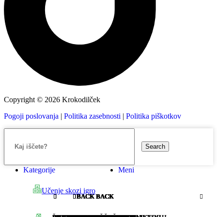
Copyright © 2026 Krokodilček
Pogoji poslovanja
|
Politika zasebnosti
|
Politika piškotkov
Search
Kategorije
Meni
Učenje skozi igro
BACK
BACK
BACK
BACK
BACK
BACK
BACK
BACK
BACK
BACK
BACK
BACK
BACK
BACK
BACK
BACK
BACK
BACK