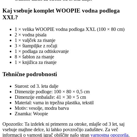
Kaj vsebuje komplet WOOPIE vodna podloga
XXL?
1 × velika WOOPIE vodna podloga XXL (100 × 80 cm)
2 × vodna pisala
1 × valjček za risanje
3 × štampiljke z ročaji
1 × podlaga za odtiskovanje
8 × šablon za risanje
1 × knjižica za risanje
Tehnične podrobnosti
Starost: od 3. leta dalje
Dimenzije podloge: 100 × 80 × 0,5 cm
Dimenzije embalaže: 41 × 30 × 5 cm
Material: varna in trpežna plastika, tekstil
Motiv: vesolje, modra barva
Znamka: Woopie
Opozorilo: Ta izdelek ni primeren za otroke, mlajše od 3 let, saj
vsebuje majhne delce, ki lahko povzročijo zadušitev. Za več
informacij o varnosti igrač obiščite našo stran
varnostna opozorila
.