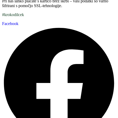
Pri nas lahko plačate s kartico brez skrbi – vaši podatki so varno
šifrirani s pomočjo SSL-tehnologije.
#krokodilcek
Facebook