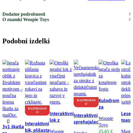
Dodatne podrobnosti
O znamki Woopie Toys
Podobni izdelki
Kulodrom
RAZPRODAN
O
za
RAZPRODAN
O
Interaktivni
malčke,
Lesen
Interaktivni
Woopie
lok z
spiralni
toast
sprehajalec
Interaktivni
Toys
3v1 škatla
visečimi
tor
dodat
3v1 –
bik, plišasta
Woopie
25,65
€
Maste