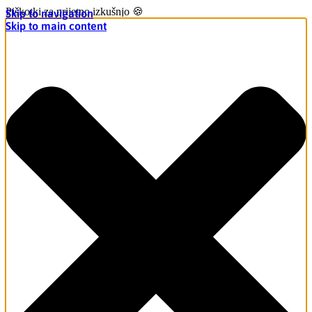
Piškotki za prijetno izkušnjo 🍪
Skip to navigation
Skip to main content