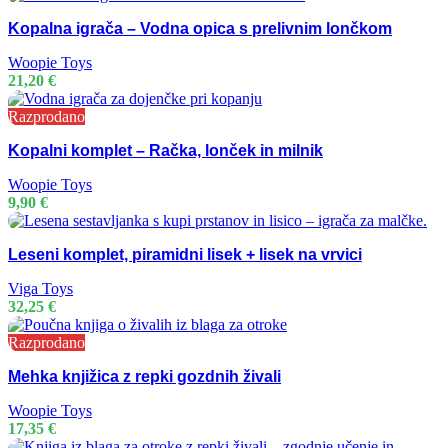
Kopalna igrača – Vodna opica s prelivnim lončkom
Woopie Toys
21,20
€
Razprodano
Kopalni komplet – Račka, lonček in milnik
Woopie Toys
9,90
€
Leseni komplet, piramidni lisek + lisek na vrvici
Viga Toys
32,25
€
Razprodano
Mehka knjižica z repki gozdnih živali
Woopie Toys
17,35
€