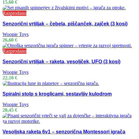
15,60
€
Razprodano
Senzorični vrtiljak – čebela, piščanček, zajček (3 kosi)
Woopie Toys
26,60
€
Razprodano
Senzorični vrtiljak – raketa, vesoljček, UFO (3 kosi)
Woopie Toys
22,10
€
Spiralni stolp s kroglicami, sestavljiv kulodrom
Woopie Toys
20,45
€
Vesoljska raketa 6v1 – senzorična Montessori igrača