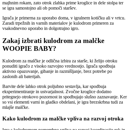
majhnim rokam, zato otrok zlahka prime kroglice in dele stolpa ter
se igra samostojno ali ob pomoči staršev.
Igrača je primerna za uporabo doma, v igralnem kotičku ali v vrtcu.
Zaradi trpežnih in varnih materialov je kulodrom primeren za
vsakodnevno uporabo in dolgotrajno igro.
Zakaj izbrati kulodrom za malčke
WOOPIE BABY?
Kulodrom za malčke je odlična izbira za starše, ki želijo otroku
ponuditi igračo z visoko razvojno vrednostjo. Igrača spodbuja
aktivno opazovanje, gibanje in razmišljanje, brez potrebe po
zaslonih ali baterijah.
Barvite dele lahko otrok poljubno sestavlja, kar spodbuja
eksperimentiranje in ustvarjalnost. Zvočne kroglice dodatno
pritegnejo otrokovo pozornost in spodbujajo slušno zaznavanje. Ker
so vsi elementi varni in gladko obdelani, je igra brezskrbna tudi za
mlajše malčke.
Kako kulodrom za malčke vpliva na razvoj otroka
Igra s kulodromom pomembno vpliva na razvoj koordinacije rok in