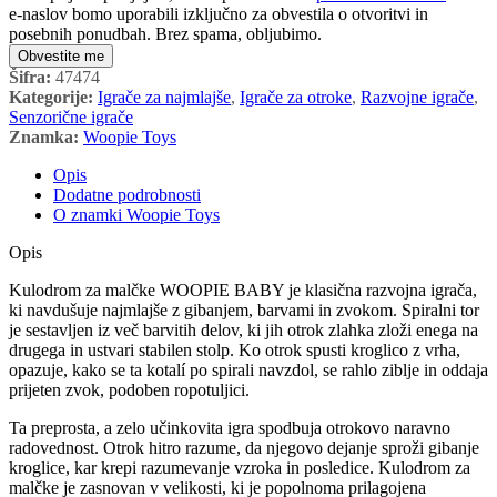
e-naslov bomo uporabili izključno za obvestila o otvoritvi in
posebnih ponudbah. Brez spama, obljubimo.
Obvestite me
Šifra:
47474
Kategorije:
Igrače za najmlajše
,
Igrače za otroke
,
Razvojne igrače
,
Senzorične igrače
Znamka:
Woopie Toys
Opis
Dodatne podrobnosti
O znamki Woopie Toys
Opis
Kulodrom za malčke WOOPIE BABY je klasična razvojna igrača,
ki navdušuje najmlajše z gibanjem, barvami in zvokom. Spiralni tor
je sestavljen iz več barvitih delov, ki jih otrok zlahka zloži enega na
drugega in ustvari stabilen stolp. Ko otrok spusti kroglico z vrha,
opazuje, kako se ta kotalí po spirali navzdol, se rahlo ziblje in oddaja
prijeten zvok, podoben ropotuljici.
Ta preprosta, a zelo učinkovita igra spodbuja otrokovo naravno
radovednost. Otrok hitro razume, da njegovo dejanje sproži gibanje
kroglice, kar krepi razumevanje vzroka in posledice. Kulodrom za
malčke je zasnovan v velikosti, ki je popolnoma prilagojena