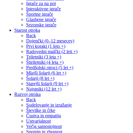
Igrače za na pot
Interaktivne igrače
Športne igrače
Glasbene igrače
Sezonske igrače
Starost otroka
Back
Dojenčki (0–12 mesecev)
Prvi koraki (1 leto +)
Radovedni malčki (2 leti +)
Triletniki (3 leta +)
Štiriletniki (4 leta +)
Predšolski otroci (5 let +)
Mlajši šolarji (6 let +)
Šolarji (8 let +)
Starejši šolarji (9 let +)
Najstniki (12 let +)
Razvoj otroka
Back
Sodelovanje in izražanje
Številke in črke
Čustva in empatija
Ustvarjalnost
Večja samostojnost
Spomin in zbranost