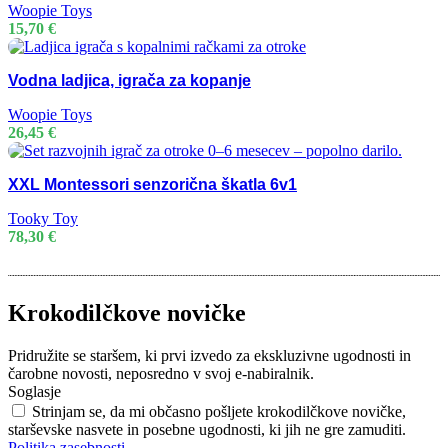
Woopie Toys
15,70
€
Vodna ladjica, igrača za kopanje
Woopie Toys
26,45
€
XXL Montessori senzorična škatla 6v1
Tooky Toy
78,30
€
Krokodilčkove novičke
Pridružite se staršem, ki prvi izvedo za ekskluzivne ugodnosti in
čarobne novosti, neposredno v svoj e-nabiralnik.
Soglasje
Strinjam se, da mi občasno pošljete krokodilčkove novičke,
starševske nasvete in posebne ugodnosti, ki jih ne gre zamuditi.
Politika zasebnosti