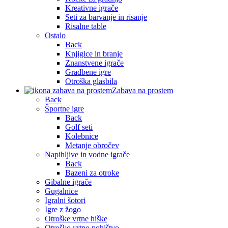
Kreativne igrače
Seti za barvanje in risanje
Risalne table
Ostalo
Back
Knjigice in branje
Znanstvene igrače
Gradbene igre
Otroška glasbila
Zabava na prostem
Back
Športne igre
Back
Golf seti
Kolebnice
Metanje obročev
Napihljive in vodne igrače
Back
Bazeni za otroke
Gibalne igrače
Gugalnice
Igralni šotori
Igre z žogo
Otroške vrtne hiške
Otroško vrtno pohištvo