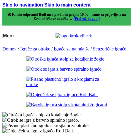
Skip to navigation
Skip to main content
🚀 Kmalu odpremo! Bodi med prvimi in prejmi 10 % – samo za prijavljene na
Krokodilčkove novičke →
[Pridruži se zdaj]
Meni
Domov
/
Igrače za otroke
/
Igrače za najmlajše
/
Senzorične igrače