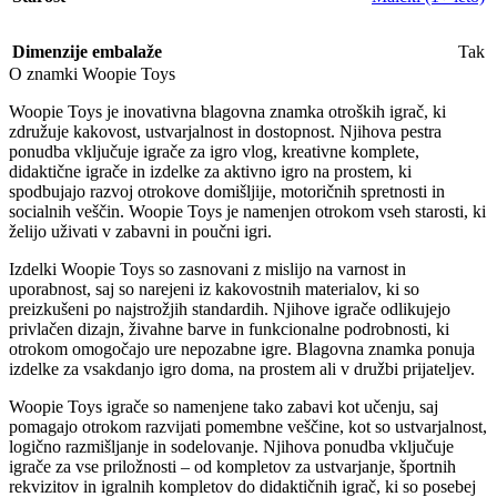
Dimenzije embalaže
Tak
O znamki Woopie Toys
Woopie Toys je inovativna blagovna znamka otroških igrač, ki
združuje kakovost, ustvarjalnost in dostopnost. Njihova pestra
ponudba vključuje igrače za igro vlog, kreativne komplete,
didaktične igrače in izdelke za aktivno igro na prostem, ki
spodbujajo razvoj otrokove domišljije, motoričnih spretnosti in
socialnih veščin. Woopie Toys je namenjen otrokom vseh starosti, ki
želijo uživati v zabavni in poučni igri.
Izdelki Woopie Toys so zasnovani z mislijo na varnost in
uporabnost, saj so narejeni iz kakovostnih materialov, ki so
preizkušeni po najstrožjih standardih. Njihove igrače odlikujejo
privlačen dizajn, živahne barve in funkcionalne podrobnosti, ki
otrokom omogočajo ure nepozabne igre. Blagovna znamka ponuja
izdelke za vsakdanjo igro doma, na prostem ali v družbi prijateljev.
Woopie Toys igrače so namenjene tako zabavi kot učenju, saj
pomagajo otrokom razvijati pomembne veščine, kot so ustvarjalnost,
logično razmišljanje in sodelovanje. Njihova ponudba vključuje
igrače za vse priložnosti – od kompletov za ustvarjanje, športnih
rekvizitov in igralnih kompletov do didaktičnih igrač, ki so posebej