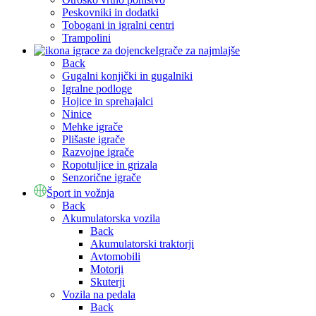
Peskovniki in dodatki
Tobogani in igralni centri
Trampolini
Igrače za najmlajše
Back
Gugalni konjički in gugalniki
Igralne podloge
Hojice in sprehajalci
Ninice
Mehke igrače
Plišaste igrače
Razvojne igrače
Ropotuljice in grizala
Senzorične igrače
Šport in vožnja
Back
Akumulatorska vozila
Back
Akumulatorski traktorji
Avtomobili
Motorji
Skuterji
Vozila na pedala
Back