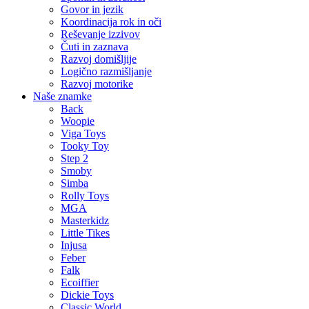
Govor in jezik
Koordinacija rok in oči
Reševanje izzivov
Čuti in zaznava
Razvoj domišljije
Logično razmišljanje
Razvoj motorike
Naše znamke
Back
Woopie
Viga Toys
Tooky Toy
Step 2
Smoby
Simba
Rolly Toys
MGA
Masterkidz
Little Tikes
Injusa
Feber
Falk
Ecoiffier
Dickie Toys
Classic World