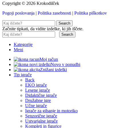
Copyright © 2026 Krokodilček
Pogoji poslovanja
|
Politika zasebnosti
|
Politika piškotkov
Search
Začnite tipkati, da vidite izdelke, ki jih iščete.
Search
Kategorije
Meni
Moj račun
Novo v ponudbi
Znižani izdelki
Tip igrače
Back
EKO igrače
Lesene igrače
Didaktične igrače
Družabne igre
Učne igrače
Igrače za gibanje in motoriko
Senzorične igrače
Ustvarjalne igrače
Kompleti in figurice