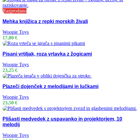
Razprodano
Mehka knjižica z repki morskih živali
Woopie Toys
17,80
€
Pisani vrtiljak, roza vrtavka z žogicami
Woopie Toys
23,25
€
Plazeči dojenček z melodijami in lučkami
Woopie Toys
23,50
€
Plišasti medvedek z uspavanko in projektorjem, 10
melodij
Woopie Toys