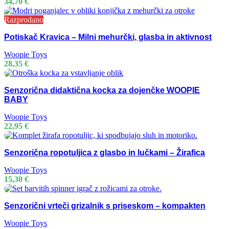
34,70
€
Razprodano
Potiskač Kravica – Milni mehurčki, glasba in aktivnost
Woopie Toys
28,35
€
Senzorična didaktična kocka za dojenčke WOOPIE
BABY
Woopie Toys
22,95
€
Senzorična ropotuljica z glasbo in lučkami – Žirafica
Woopie Toys
15,30
€
Senzorični vrteči grizalnik s priseskom – kompakten
Woopie Toys