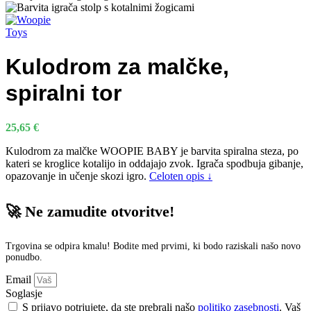
Kulodrom za malčke,
spiralni tor
25,65
€
Kulodrom za malčke WOOPIE BABY je barvita spiralna steza, po
kateri se kroglice kotalijo in oddajajo zvok. Igrača spodbuja gibanje,
opazovanje in učenje skozi igro.
Celoten opis ↓
🚀 Ne zamudite otvoritve!
Trgovina se odpira kmalu! Bodite med prvimi, ki bodo raziskali našo novo
ponudbo.
Email
Soglasje
S prijavo potrjujete, da ste prebrali našo
politiko zasebnosti
. Vaš