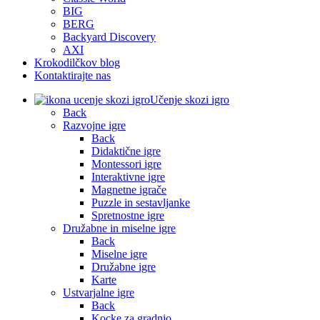
BIG
BERG
Backyard Discovery
AXI
Krokodilčkov blog
Kontaktirajte nas
Učenje skozi igro
Back
Razvojne igre
Back
Didaktične igre
Montessori igre
Interaktivne igre
Magnetne igrače
Puzzle in sestavljanke
Spretnostne igre
Družabne in miselne igre
Back
Miselne igre
Družabne igre
Karte
Ustvarjalne igre
Back
Kocke za gradnjo