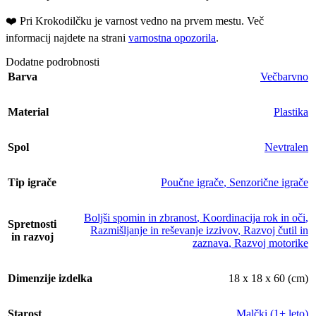
❤️ ️Pri Krokodilčku je varnost vedno na prvem mestu. Več
informacij najdete na strani
varnostna opozorila
.
Dodatne podrobnosti
Barva
Večbarvno
Material
Plastika
Spol
Nevtralen
Tip igrače
Poučne igrače
,
Senzorične igrače
Boljši spomin in zbranost
,
Koordinacija rok in oči
,
Spretnosti
Razmišljanje in reševanje izzivov
,
Razvoj čutil in
in razvoj
zaznava
,
Razvoj motorike
Dimenzije izdelka
18 x 18 x 60 (cm)
Starost
Malčki (1+ leto)