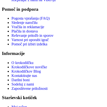
Pomoč in podpora
Pogosta vprašanja (FAQ)
Sledenje naročilu
Vračila in reklamacije
Plačila in dostava
Reševanje pritožb in sporov
Varnost pri uporabi igrač
Pomoč pri izbiri izdelka
Informacije
O krokodilčku
Krokodilčkove novičke
Krokodilčkov Blog
Kontaktirajte nas
Darilni boni
Sodeluj z nami
Zaposlitvene priložnosti
Starševski kotiček
Moj račun