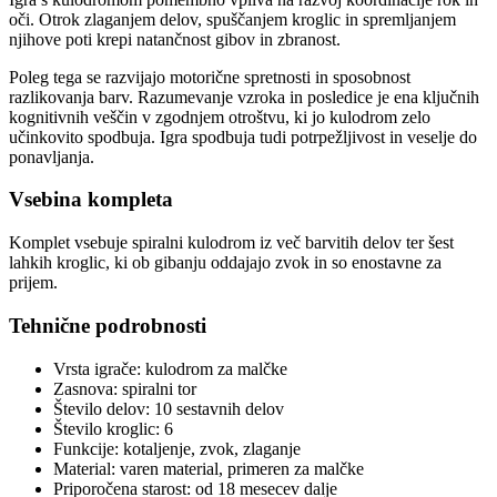
oči. Otrok zlaganjem delov, spuščanjem kroglic in spremljanjem
njihove poti krepi natančnost gibov in zbranost.
Poleg tega se razvijajo motorične spretnosti in sposobnost
razlikovanja barv. Razumevanje vzroka in posledice je ena ključnih
kognitivnih veščin v zgodnjem otroštvu, ki jo kulodrom zelo
učinkovito spodbuja. Igra spodbuja tudi potrpežljivost in veselje do
ponavljanja.
Vsebina kompleta
Komplet vsebuje spiralni kulodrom iz več barvitih delov ter šest
lahkih kroglic, ki ob gibanju oddajajo zvok in so enostavne za
prijem.
Tehnične podrobnosti
Vrsta igrače: kulodrom za malčke
Zasnova: spiralni tor
Število delov: 10 sestavnih delov
Število kroglic: 6
Funkcije: kotaljenje, zvok, zlaganje
Material: varen material, primeren za malčke
Priporočena starost: od 18 mesecev dalje