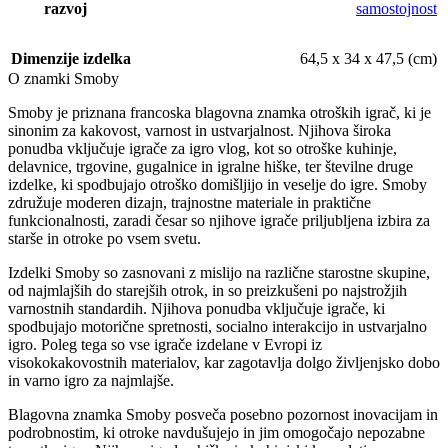
razvoj
samostojnost
Dimenzije izdelka
64,5 x 34 x 47,5 (cm)
O znamki Smoby
Smoby je priznana francoska blagovna znamka otroških igrač, ki je
sinonim za kakovost, varnost in ustvarjalnost. Njihova široka
ponudba vključuje igrače za igro vlog, kot so otroške kuhinje,
delavnice, trgovine, gugalnice in igralne hiške, ter številne druge
izdelke, ki spodbujajo otroško domišljijo in veselje do igre. Smoby
združuje moderen dizajn, trajnostne materiale in praktične
funkcionalnosti, zaradi česar so njihove igrače priljubljena izbira za
starše in otroke po vsem svetu.
Izdelki Smoby so zasnovani z mislijo na različne starostne skupine,
od najmlajših do starejših otrok, in so preizkušeni po najstrožjih
varnostnih standardih. Njihova ponudba vključuje igrače, ki
spodbujajo motorične spretnosti, socialno interakcijo in ustvarjalno
igro. Poleg tega so vse igrače izdelane v Evropi iz
visokokakovostnih materialov, kar zagotavlja dolgo življenjsko dobo
in varno igro za najmlajše.
Blagovna znamka Smoby posveča posebno pozornost inovacijam in
podrobnostim, ki otroke navdušujejo in jim omogočajo nepozabne