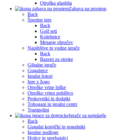
Otroška glasbila
Zabava na prostem
Back
Športne igre
Back
Golf seti
Kolebnice
Metanje obročev
Napihljive in vodne igrače
Back
Bazeni za otroke
Gibalne igrače
Gugalnice
Igralni šotori
Igre z žogo
Otroške vrtne hiške
Otroško vrtno pohištvo
Peskovniki in dodatki
Tobogani in igralni centri
Trampolini
Igrače za najmlajše
Back
Gugalni konjički in gugalniki
Igralne podloge
Hojice in sprehajalci