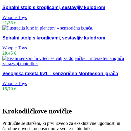
Spiralni stolp s kroglicami, sestavljiv kulodrom
Woopie Toys
21,35
€
Spiralni stolp s kroglicami, sestavljiv kulodrom
Woopie Toys
20,45
€
Vesoljska raketa 6v1 – senzorična Montessori igrača
Woopie Toys
15,70
€
Krokodilčkove novičke
Pridružite se staršem, ki prvi izvedo za ekskluzivne ugodnosti in
čarobne novosti, neposredno v svoj e-nabiralnik.