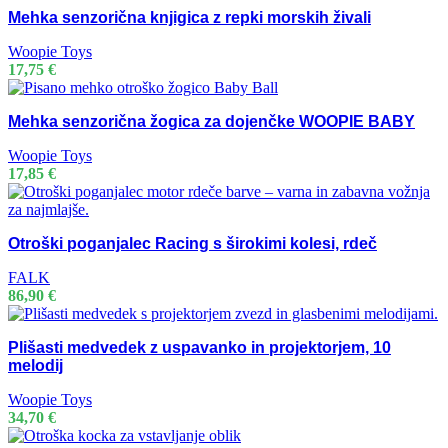
Mehka senzorična knjigica z repki morskih živali
Woopie Toys
17,75
€
Mehka senzorična žogica za dojenčke WOOPIE BABY
Woopie Toys
17,85
€
Otroški poganjalec Racing s širokimi kolesi, rdeč
FALK
86,90
€
Plišasti medvedek z uspavanko in projektorjem, 10
melodij
Woopie Toys
34,70
€