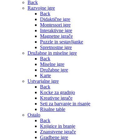
Back
Razvojne igre
Back
Didaktične igre
Montessori igre
Interaktivne igre
Magnetne igrače
Puzzle in sestavljanke
Spretnostne igre
Družabne in miselne igre
Back
Miselne igre
Družabne igre
Karte
Ustvarjalne igre
Back
Kocke za gradnjo
Kreativne igrače
Seti za barvanje in risanje
Risalne table
Ostalo
Back
Knjigice in branje
Znanstvene igrače
Gradbene igre