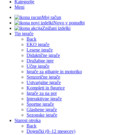
Kategorije
Meni
Moj račun
Novo v ponudbi
Znižani izdelki
Tip igrače
Back
EKO igrače
Lesene igrače
Didaktične igrače
Družabne igre
Učne igrače
Igrače za gibanje in motoriko
Senzorične igrače
Ustvarjalne igrače
Kompleti in figurice
Igrače za na pot
Interaktivne igrače
Športne igrače
Glasbene igrače
Sezonske igrače
Starost otroka
Back
Dojenčki (0–12 mesecev)