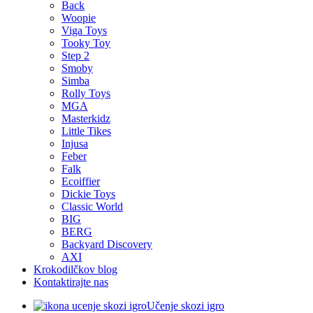
Back
Woopie
Viga Toys
Tooky Toy
Step 2
Smoby
Simba
Rolly Toys
MGA
Masterkidz
Little Tikes
Injusa
Feber
Falk
Ecoiffier
Dickie Toys
Classic World
BIG
BERG
Backyard Discovery
AXI
Krokodilčkov blog
Kontaktirajte nas
Učenje skozi igro