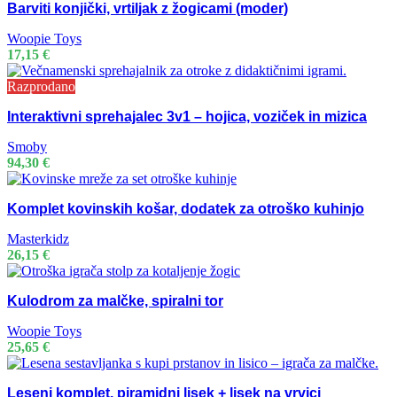
Barviti konjički, vrtiljak z žogicami (moder)
Woopie Toys
17,15
€
Razprodano
Interaktivni sprehajalec 3v1 – hojica, voziček in mizica
Smoby
94,30
€
Komplet kovinskih košar, dodatek za otroško kuhinjo
Masterkidz
26,15
€
Kulodrom za malčke, spiralni tor
Woopie Toys
25,65
€
Leseni komplet, piramidni lisek + lisek na vrvici