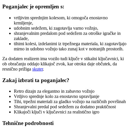
Poganjalec je opremljen s:
vrtljivim sprednjim kolesom, ki omogoča enostavno
krmiljenje,
udobnim sedežem, ki zagotavlja varno vožnjo,
shranjevalnim predalom pod sedežem za otroške igračke in
zaklade,
tihimi kolesi, izdelanimi iz trpežnega materiala, ki zagotavljajo
mirno in udobno vožnjo tako zunaj kot v notranjih prostorih.
Za dodaten realizem ima vozilo tudi ključe v stikalni ključavnici, ki
ob obračanju oddajo klikajoč zvok, kar otroku daje občutek, da
resnično prižiga
skuter
.
Zakaj izbrati ta poganjalec?
Retro dizajn za elegantno in zabavno vožnjo
Vrtljivo sprednje kolo za enostavno upravljanje
Tihi, trpežni materiali za gladko vožnjo na različnih površinah
Shranjevalni predal pod sedežem za dodatno praktičnost
Klikajoči ključi v ključavnici za realistično igro
Tehnične podrobnosti