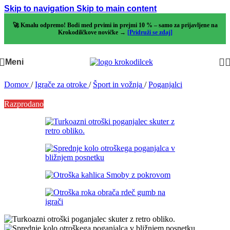
Skip to navigation
Skip to main content
🚀 Kmalu odpremo! Bodi med prvimi in prejmi 10 % – samo za prijavljene na
Krokodilčkove novičke →
[Pridruži se zdaj]
Meni
Domov
/
Igrače za otroke
/
Šport in vožnja
/
Poganjalci
Razprodano