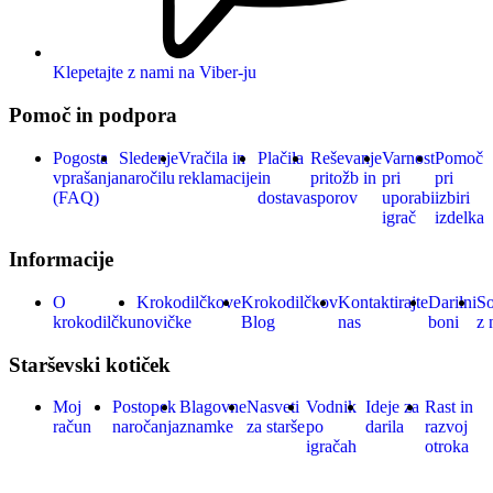
Klepetajte z nami na Viber-ju
Pomoč in podpora
Pogosta
Sledenje
Vračila in
Plačila
Reševanje
Varnost
Pomoč
vprašanja
naročilu
reklamacije
in
pritožb in
pri
pri
(FAQ)
dostava
sporov
uporabi
izbiri
igrač
izdelka
Informacije
O
Krokodilčkove
Krokodilčkov
Kontaktirajte
Darilni
So
krokodilčku
novičke
Blog
nas
boni
z 
Starševski kotiček
Moj
Postopek
Blagovne
Nasveti
Vodnik
Ideje za
Rast in
račun
naročanja
znamke
za starše
po
darila
razvoj
igračah
otroka