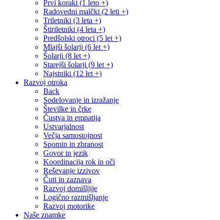
Prvi koraki (1 leto +)
Radovedni malčki (2 leti +)
Triletniki (3 leta +)
Štiriletniki (4 leta +)
Predšolski otroci (5 let +)
Mlajši šolarji (6 let +)
Šolarji (8 let +)
Starejši šolarji (9 let +)
Najstniki (12 let +)
Razvoj otroka
Back
Sodelovanje in izražanje
Številke in črke
Čustva in empatija
Ustvarjalnost
Večja samostojnost
Spomin in zbranost
Govor in jezik
Koordinacija rok in oči
Reševanje izzivov
Čuti in zaznava
Razvoj domišljije
Logično razmišljanje
Razvoj motorike
Naše znamke