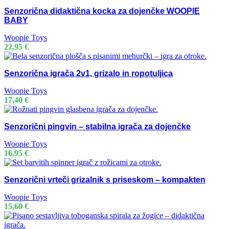
Senzorična didaktična kocka za dojenčke WOOPIE
BABY
Woopie Toys
22,95
€
Senzorična igrača 2v1, grizalo in ropotuljica
Woopie Toys
17,40
€
Senzorični pingvin – stabilna igrača za dojenčke
Woopie Toys
16,95
€
Senzorični vrteči grizalnik s priseskom – kompakten
Woopie Toys
15,60
€