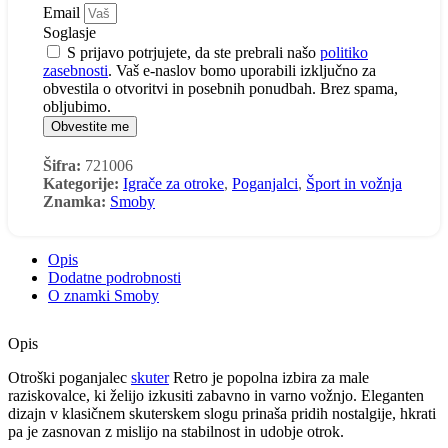
Email
Soglasje
S prijavo potrjujete, da ste prebrali našo
politiko
zasebnosti
. Vaš e-naslov bomo uporabili izključno za
obvestila o otvoritvi in posebnih ponudbah. Brez spama,
obljubimo.
Obvestite me
Šifra:
721006
Kategorije:
Igrače za otroke
,
Poganjalci
,
Šport in vožnja
Znamka:
Smoby
Opis
Dodatne podrobnosti
O znamki Smoby
Opis
Otroški poganjalec
skuter
Retro je popolna izbira za male
raziskovalce, ki želijo izkusiti zabavno in varno vožnjo. Eleganten
dizajn v klasičnem skuterskem slogu prinaša pridih nostalgije, hkrati
pa je zasnovan z mislijo na stabilnost in udobje otrok.