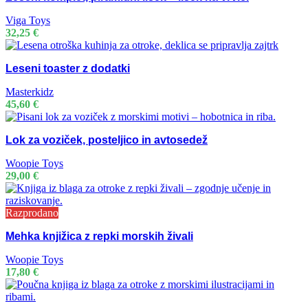
Viga Toys
32,25
€
Leseni toaster z dodatki
Masterkidz
45,60
€
Lok za voziček, posteljico in avtosedež
Woopie Toys
29,00
€
Razprodano
Mehka knjižica z repki morskih živali
Woopie Toys
17,80
€