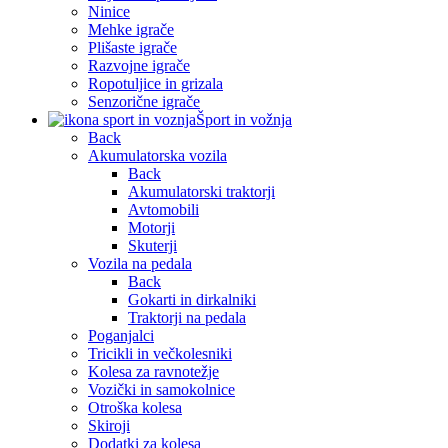
Ninice
Mehke igrače
Plišaste igrače
Razvojne igrače
Ropotuljice in grizala
Senzorične igrače
Šport in vožnja
Back
Akumulatorska vozila
Back
Akumulatorski traktorji
Avtomobili
Motorji
Skuterji
Vozila na pedala
Back
Gokarti in dirkalniki
Traktorji na pedala
Poganjalci
Tricikli in večkolesniki
Kolesa za ravnotežje
Vozički in samokolnice
Otroška kolesa
Skiroji
Dodatki za kolesa