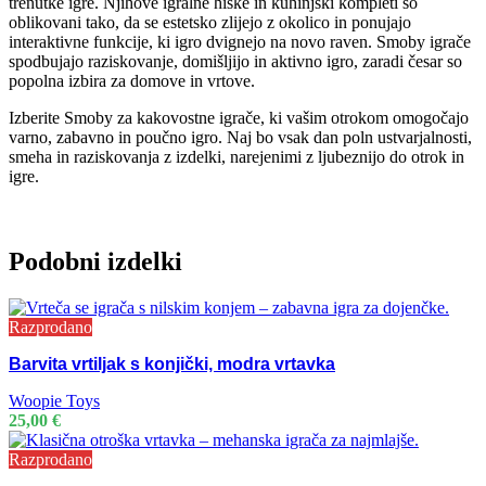
trenutke igre. Njihove igralne hiške in kuhinjski kompleti so
oblikovani tako, da se estetsko zlijejo z okolico in ponujajo
interaktivne funkcije, ki igro dvignejo na novo raven. Smoby igrače
spodbujajo raziskovanje, domišljijo in aktivno igro, zaradi česar so
popolna izbira za domove in vrtove.
Izberite Smoby za kakovostne igrače, ki vašim otrokom omogočajo
varno, zabavno in poučno igro. Naj bo vsak dan poln ustvarjalnosti,
smeha in raziskovanja z izdelki, narejenimi z ljubeznijo do otrok in
igre.
Podobni izdelki
Razprodano
Barvita vrtiljak s konjički, modra vrtavka
Woopie Toys
25,00
€
Razprodano