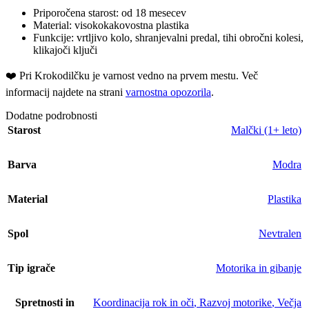
Priporočena starost: od 18 mesecev
Material: visokokakovostna plastika
Funkcije: vrtljivo kolo, shranjevalni predal, tihi obročni kolesi,
klikajoči ključi
❤️ ️Pri Krokodilčku je varnost vedno na prvem mestu. Več
informacij najdete na strani
varnostna opozorila
.
Dodatne podrobnosti
Starost
Malčki (1+ leto)
Barva
Modra
Material
Plastika
Spol
Nevtralen
Tip igrače
Motorika in gibanje
Spretnosti in
Koordinacija rok in oči
,
Razvoj motorike
,
Večja