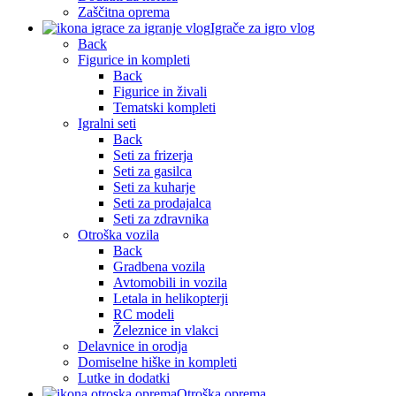
Zaščitna oprema
Igrače za igro vlog
Back
Figurice in kompleti
Back
Figurice in živali
Tematski kompleti
Igralni seti
Back
Seti za frizerja
Seti za gasilca
Seti za kuharje
Seti za prodajalca
Seti za zdravnika
Otroška vozila
Back
Gradbena vozila
Avtomobili in vozila
Letala in helikopterji
RC modeli
Železnice in vlakci
Delavnice in orodja
Domiselne hiške in kompleti
Lutke in dodatki
Otroška oprema