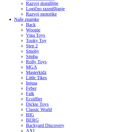
Razvoj domišljije
Logično razmišljanje
Razvoj motorike
Naše znamke
Back
Woopie
Viga Toys
Tooky Toy
Step 2
Smoby
Simba
Rolly Toys
MGA
Masterkidz
Little Tikes
Injusa
Feber
Falk
Ecoiffier
Dickie Toys
Classic World
BIG
BERG
Backyard Discovery
AXI