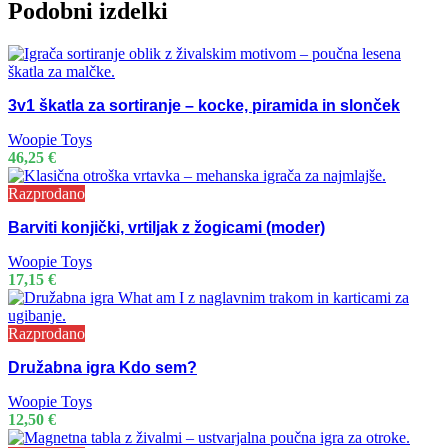
Podobni izdelki
3v1 škatla za sortiranje – kocke, piramida in slonček
Woopie Toys
46,25
€
Razprodano
Barviti konjički, vrtiljak z žogicami (moder)
Woopie Toys
17,15
€
Razprodano
Družabna igra Kdo sem?
Woopie Toys
12,50
€