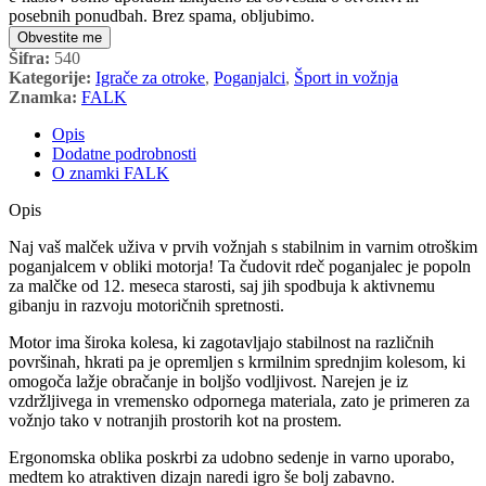
posebnih ponudbah. Brez spama, obljubimo.
Obvestite me
Šifra:
540
Kategorije:
Igrače za otroke
,
Poganjalci
,
Šport in vožnja
Znamka:
FALK
Opis
Dodatne podrobnosti
O znamki FALK
Opis
Naj vaš malček uživa v prvih vožnjah s stabilnim in varnim otroškim
poganjalcem v obliki motorja! Ta čudovit rdeč poganjalec je popoln
za malčke od 12. meseca starosti, saj jih spodbuja k aktivnemu
gibanju in razvoju motoričnih spretnosti.
Motor ima široka kolesa, ki zagotavljajo stabilnost na različnih
površinah, hkrati pa je opremljen s krmilnim sprednjim kolesom, ki
omogoča lažje obračanje in boljšo vodljivost. Narejen je iz
vzdržljivega in vremensko odpornega materiala, zato je primeren za
vožnjo tako v notranjih prostorih kot na prostem.
Ergonomska oblika poskrbi za udobno sedenje in varno uporabo,
medtem ko atraktiven dizajn naredi igro še bolj zabavno.