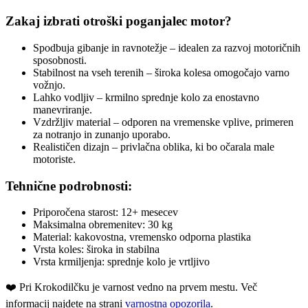
Zakaj izbrati otroški poganjalec motor?
Spodbuja gibanje in ravnotežje – idealen za razvoj motoričnih
sposobnosti.
Stabilnost na vseh terenih – široka kolesa omogočajo varno
vožnjo.
Lahko vodljiv – krmilno sprednje kolo za enostavno
manevriranje.
Vzdržljiv material – odporen na vremenske vplive, primeren
za notranjo in zunanjo uporabo.
Realističen dizajn – privlačna oblika, ki bo očarala male
motoriste.
Tehnične podrobnosti:
Priporočena starost: 12+ mesecev
Maksimalna obremenitev: 30 kg
Material: kakovostna, vremensko odporna plastika
Vrsta koles: široka in stabilna
Vrsta krmiljenja: sprednje kolo je vrtljivo
❤️ ️Pri Krokodilčku je varnost vedno na prvem mestu. Več
informacij najdete na strani
varnostna opozorila
.