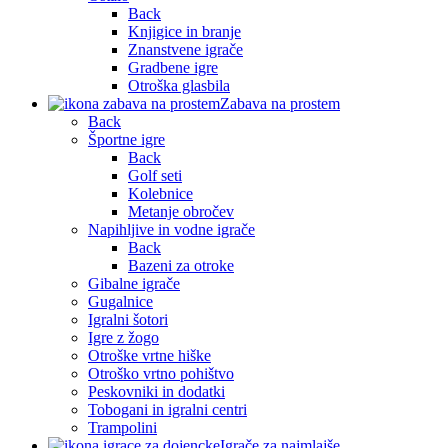
Back
Knjigice in branje
Znanstvene igrače
Gradbene igre
Otroška glasbila
Zabava na prostem
Back
Športne igre
Back
Golf seti
Kolebnice
Metanje obročev
Napihljive in vodne igrače
Back
Bazeni za otroke
Gibalne igrače
Gugalnice
Igralni šotori
Igre z žogo
Otroške vrtne hiške
Otroško vrtno pohištvo
Peskovniki in dodatki
Tobogani in igralni centri
Trampolini
Igrače za najmlajše