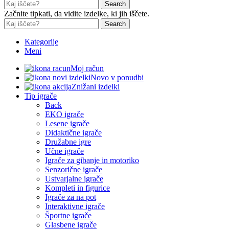
Search
Začnite tipkati, da vidite izdelke, ki jih iščete.
Search
Kategorije
Meni
Moj račun
Novo v ponudbi
Znižani izdelki
Tip igrače
Back
EKO igrače
Lesene igrače
Didaktične igrače
Družabne igre
Učne igrače
Igrače za gibanje in motoriko
Senzorične igrače
Ustvarjalne igrače
Kompleti in figurice
Igrače za na pot
Interaktivne igrače
Športne igrače
Glasbene igrače