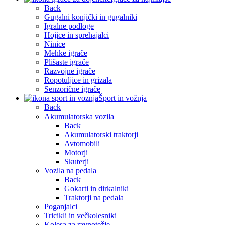
Back
Gugalni konjički in gugalniki
Igralne podloge
Hojice in sprehajalci
Ninice
Mehke igrače
Plišaste igrače
Razvojne igrače
Ropotuljice in grizala
Senzorične igrače
Šport in vožnja
Back
Akumulatorska vozila
Back
Akumulatorski traktorji
Avtomobili
Motorji
Skuterji
Vozila na pedala
Back
Gokarti in dirkalniki
Traktorji na pedala
Poganjalci
Tricikli in večkolesniki
Kolesa za ravnotežje