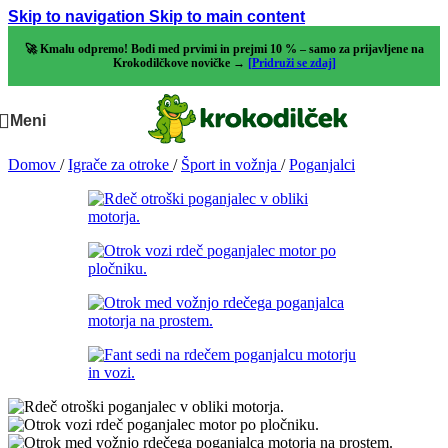
Skip to navigation
Skip to main content
🚀 Kmalu odpremo! Bodi med prvimi in prejmi 10 % – samo za prijavljene na
Krokodilčkove novičke →
[Pridruži se zdaj]
Meni
Domov
/
Igrače za otroke
/
Šport in vožnja
/
Poganjalci