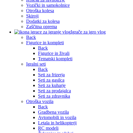
Vozički in samokolnice
Otroška kolesa
Skiroji
Dodatki za kolesa
Zaščitna oprema
Igrače za igro vlog
Back
Figurice in kompleti
Back
Figurice in živali
Tematski kompleti
Igralni seti
Back
Seti za frizerja
Seti za gasilca
Seti za kuharje
Seti za prodajalca
Seti za zdravnika
Otroška vozila
Back
Gradbena vozila
Avtomobili in vozila
Letala in helikopterji
RC modeli