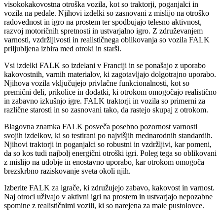
visokokakovostna otroška vozila, kot so traktorji, poganjalci in
vozila na pedale. Njihovi izdelki so zasnovani z mislijo na otroško
radovednost in igro na prostem ter spodbujajo telesno aktivnost,
razvoj motoričnih spretnosti in ustvarjalno igro. Z združevanjem
varnosti, vzdržljivosti in realističnega oblikovanja so vozila FALK
priljubljena izbira med otroki in starši.
Vsi izdelki FALK so izdelani v Franciji in se ponašajo z uporabo
kakovostnih, varnih materialov, ki zagotavljajo dolgotrajno uporabo.
Njihova vozila vključujejo privlačne funkcionalnosti, kot so
premični deli, prikolice in dodatki, ki otrokom omogočajo realistično
in zabavno izkušnjo igre. FALK traktorji in vozila so primerni za
različne starosti in so zasnovani tako, da rastejo skupaj z otrokom.
Blagovna znamka FALK posveča posebno pozornost varnosti
svojih izdelkov, ki so testirani po najvišjih mednarodnih standardih.
Njihovi traktorji in poganjalci so robustni in vzdržljivi, kar pomeni,
da so kos tudi najbolj energični otroški igri. Poleg tega so oblikovani
z mislijo na udobje in enostavno uporabo, kar otrokom omogoča
brezskrbno raziskovanje sveta okoli njih.
Izberite FALK za igrače, ki združujejo zabavo, kakovost in varnost.
Naj otroci uživajo v aktivni igri na prostem in ustvarjajo nepozabne
spomine z realističnimi vozili, ki so narejena za male pustolovce.