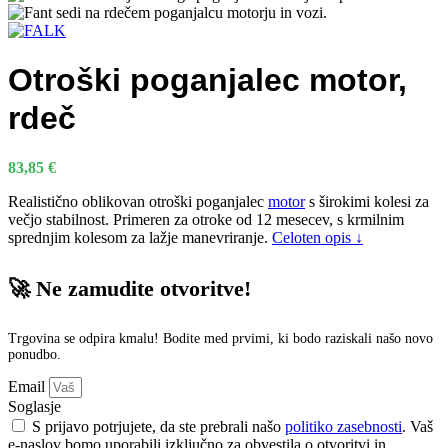
Otroški poganjalec motor,
rdeč
83,85
€
Realistično oblikovan otroški poganjalec
motor
s širokimi kolesi za
večjo stabilnost. Primeren za otroke od 12 mesecev, s krmilnim
sprednjim kolesom za lažje manevriranje.
Celoten opis ↓
🚀 Ne zamudite otvoritve!
Trgovina se odpira kmalu! Bodite med prvimi, ki bodo raziskali našo novo
ponudbo.
Email
Soglasje
S prijavo potrjujete, da ste prebrali našo
politiko zasebnosti
. Vaš
e-naslov bomo uporabili izključno za obvestila o otvoritvi in