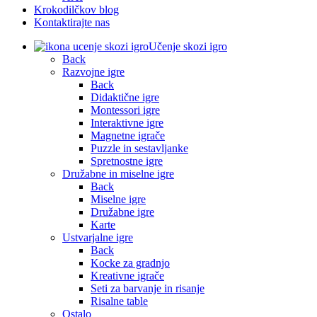
Krokodilčkov blog
Kontaktirajte nas
Učenje skozi igro
Back
Razvojne igre
Back
Didaktične igre
Montessori igre
Interaktivne igre
Magnetne igrače
Puzzle in sestavljanke
Spretnostne igre
Družabne in miselne igre
Back
Miselne igre
Družabne igre
Karte
Ustvarjalne igre
Back
Kocke za gradnjo
Kreativne igrače
Seti za barvanje in risanje
Risalne table
Ostalo