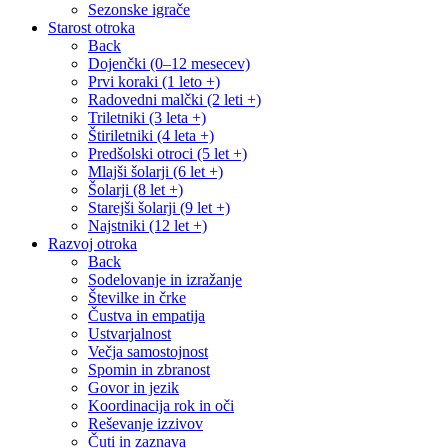
Sezonske igrače
Starost otroka
Back
Dojenčki (0–12 mesecev)
Prvi koraki (1 leto +)
Radovedni malčki (2 leti +)
Triletniki (3 leta +)
Štiriletniki (4 leta +)
Predšolski otroci (5 let +)
Mlajši šolarji (6 let +)
Šolarji (8 let +)
Starejši šolarji (9 let +)
Najstniki (12 let +)
Razvoj otroka
Back
Sodelovanje in izražanje
Številke in črke
Čustva in empatija
Ustvarjalnost
Večja samostojnost
Spomin in zbranost
Govor in jezik
Koordinacija rok in oči
Reševanje izzivov
Čuti in zaznava