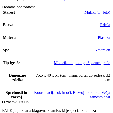
Dodatne podrobnosti
Starost
Malčki (1+ leto)
Barva
Rdeča
Material
Plastika
Spol
Nevtralen
Tip igrače
Motorika in gibanje
,
Športne igrače
Dimenzije
75,5 x 40 x 51 (cm) višina od tal do sedeža. 32
izdelka
cm
Spretnosti in
Koordinacija rok in oči
,
Razvoj motorike
,
Večja
razvoj
samostojnost
O znamki FALK
FALK je priznana blagovna znamka, ki je specializirana za