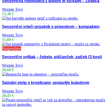
Senzorična ropotuljica z glasbo in lučkami – Žirafica
Woopie Toys
15,30
€
Senzorični vrteči grizalnik s priseskom – kompakten
Woopie Toys
15,60
€
Razprodano
Senzorični vrtiljak – čebela, piščanček, zajček (3 kosi)
Woopie Toys
26,60
€
Spiralni stolp s kroglicami, sestavljiv kulodrom
Woopie Toys
20,45
€