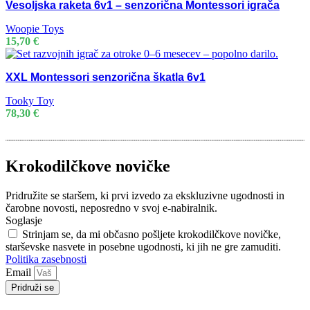
Vesoljska raketa 6v1 – senzorična Montessori igrača
Woopie Toys
15,70
€
XXL Montessori senzorična škatla 6v1
Tooky Toy
78,30
€
Krokodilčkove novičke
Pridružite se staršem, ki prvi izvedo za ekskluzivne ugodnosti in
čarobne novosti, neposredno v svoj e-nabiralnik.
Soglasje
Strinjam se, da mi občasno pošljete krokodilčkove novičke,
starševske nasvete in posebne ugodnosti, ki jih ne gre zamuditi.
Politika zasebnosti
Email
Pridruži se