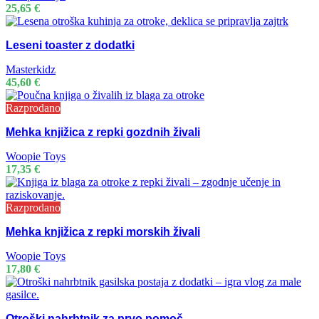
25,65
€
Leseni toaster z dodatki
Masterkidz
45,60
€
Razprodano
Mehka knjižica z repki gozdnih živali
Woopie Toys
17,35
€
Razprodano
Mehka knjižica z repki morskih živali
Woopie Toys
17,80
€
Otroški nahrbtnik za prvo pomoč