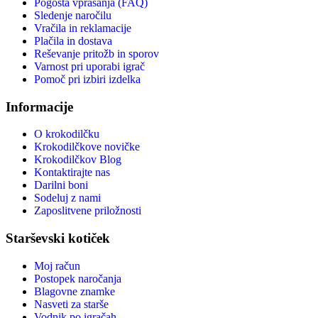
Pogosta vprašanja (FAQ)
Sledenje naročilu
Vračila in reklamacije
Plačila in dostava
Reševanje pritožb in sporov
Varnost pri uporabi igrač
Pomoč pri izbiri izdelka
Informacije
O krokodilčku
Krokodilčkove novičke
Krokodilčkov Blog
Kontaktirajte nas
Darilni boni
Sodeluj z nami
Zaposlitvene priložnosti
Starševski kotiček
Moj račun
Postopek naročanja
Blagovne znamke
Nasveti za starše
Vodnik po igračah