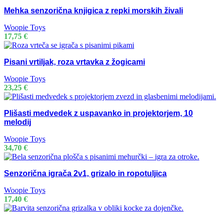
Mehka senzorična knjigica z repki morskih živali
Woopie Toys
17,75
€
Pisani vrtiljak, roza vrtavka z žogicami
Woopie Toys
23,25
€
Plišasti medvedek z uspavanko in projektorjem, 10
melodij
Woopie Toys
34,70
€
Senzorična igrača 2v1, grizalo in ropotuljica
Woopie Toys
17,40
€