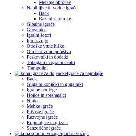
Metanje obročev
Napihljive in vodne igrače
Back
Bazeni za otroke
Gibalne igrače
Gugalnice
Igralni šotori
Igre z žogo
Otroške vrtne hiške
Otroško vrtno pohištvo
Peskovniki in dodatki
Tobogani in igralni centri
Trampolini
Igrače za najmlajše
Back
Gugalni konjički in gugalniki
Igralne podloge
Hojice in sprehajalci
Ninice
Mehke igrače
Plišaste igrače
Razvojne igrače
Ropotuljice in grizala
Senzorične igrače
Šport in vožnja