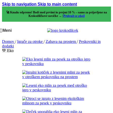
Skip to navigation
Skip to main content
🚀 Kmalu odpremo! Bodi med prvimi in prejmi 10 % – samo za prijavljene na
Krokodilčkove novičke →
[Pridruži se zdaj]
Meni
Domov
/
Igrače za otroke
/
Zabava na prostem
/
Peskovniki in
dodatki
💚 Eko