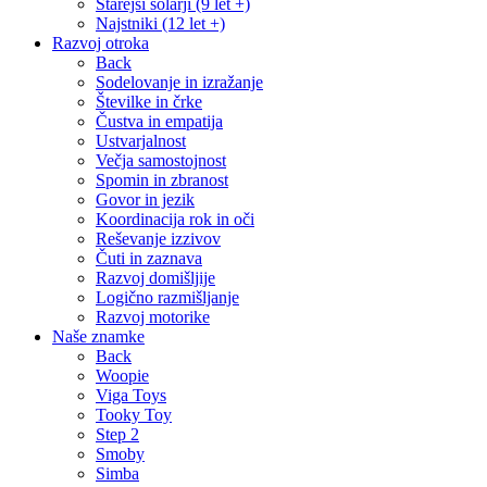
Starejši šolarji (9 let +)
Najstniki (12 let +)
Razvoj otroka
Back
Sodelovanje in izražanje
Številke in črke
Čustva in empatija
Ustvarjalnost
Večja samostojnost
Spomin in zbranost
Govor in jezik
Koordinacija rok in oči
Reševanje izzivov
Čuti in zaznava
Razvoj domišljije
Logično razmišljanje
Razvoj motorike
Naše znamke
Back
Woopie
Viga Toys
Tooky Toy
Step 2
Smoby
Simba