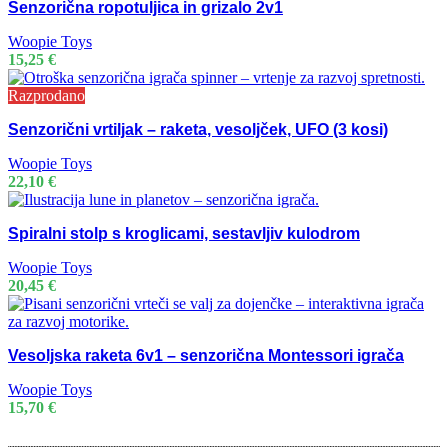
Senzorična ropotuljica in grizalo 2v1
Woopie Toys
15,25
€
Razprodano
Senzorični vrtiljak – raketa, vesoljček, UFO (3 kosi)
Woopie Toys
22,10
€
Spiralni stolp s kroglicami, sestavljiv kulodrom
Woopie Toys
20,45
€
Vesoljska raketa 6v1 – senzorična Montessori igrača
Woopie Toys
15,70
€