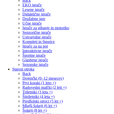
Back
EKO igrače
Lesene igrače
Didaktične igrače
Družabne igre
Učne igrače
Igrače za gibanje in motoriko
Senzorične igrače
Ustvarjalne igrače
Kompleti in figurice
Igrače za na pot
Interaktivne igrače
Športne igrače
Glasbene igrače
Sezonske igrače
Starost otroka
Back
Dojenčki (0–12 mesecev)
Prvi koraki (1 leto +)
Radovedni malčki (2 leti +)
Triletniki (3 leta +)
Štiriletniki (4 leta +)
Predšolski otroci (5 let +)
Mlajši šolarji (6 let +)
Šolarji (8 let +)