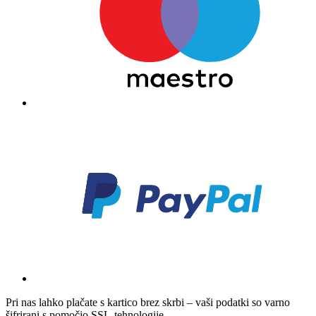
Pri nas lahko plačate s kartico brez skrbi – vaši podatki so varno
šifrirani s pomočjo SSL-tehnologije.