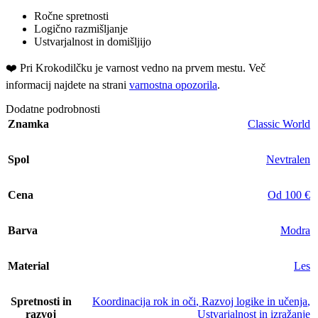
Ročne spretnosti
Logično razmišljanje
Ustvarjalnost in domišljijo
❤️ ️Pri Krokodilčku je varnost vedno na prvem mestu. Več
informacij najdete na strani
varnostna opozorila
.
Dodatne podrobnosti
Znamka
Classic World
Spol
Nevtralen
Cena
Od 100 €
Barva
Modra
Material
Les
Spretnosti in
Koordinacija rok in oči
,
Razvoj logike in učenja
,
razvoj
Ustvarjalnost in izražanje