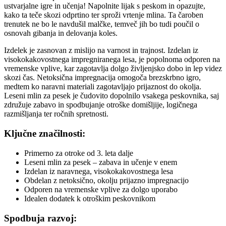
ustvarjalne igre in učenja! Napolnite lijak s peskom in opazujte,
kako ta teče skozi odprtino ter sproži vrtenje mlina. Ta čaroben
trenutek ne bo le navdušil malčke, temveč jih bo tudi poučil o
osnovah gibanja in delovanja koles.
Izdelek je zasnovan z mislijo na varnost in trajnost. Izdelan iz
visokokakovostnega impregniranega lesa, je popolnoma odporen na
vremenske vplive, kar zagotavlja dolgo življenjsko dobo in lep videz
skozi čas. Netoksična impregnacija omogoča brezskrbno igro,
medtem ko naravni materiali zagotavljajo prijaznost do okolja.
Leseni mlin za pesek je čudovito dopolnilo vsakega peskovnika, saj
združuje zabavo in spodbujanje otroške domišljije, logičnega
razmišljanja ter ročnih spretnosti.
Ključne značilnosti:
Primerno za otroke od 3. leta dalje
Leseni mlin za pesek – zabava in učenje v enem
Izdelan iz naravnega, visokokakovostnega lesa
Obdelan z netoksično, okolju prijazno impregnacijo
Odporen na vremenske vplive za dolgo uporabo
Idealen dodatek k otroškim peskovnikom
Spodbuja razvoj: