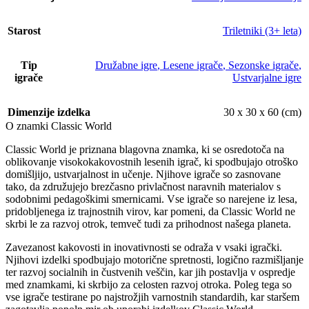
Starost
Triletniki (3+ leta)
Tip
Družabne igre
,
Lesene igrače
,
Sezonske igrače
,
igrače
Ustvarjalne igre
Dimenzije izdelka
30 x 30 x 60 (cm)
O znamki Classic World
Classic World je priznana blagovna znamka, ki se osredotoča na
oblikovanje visokokakovostnih lesenih igrač, ki spodbujajo otroško
domišljijo, ustvarjalnost in učenje. Njihove igrače so zasnovane
tako, da združujejo brezčasno privlačnost naravnih materialov s
sodobnimi pedagoškimi smernicami. Vse igrače so narejene iz lesa,
pridobljenega iz trajnostnih virov, kar pomeni, da Classic World ne
skrbi le za razvoj otrok, temveč tudi za prihodnost našega planeta.
Zavezanost kakovosti in inovativnosti se odraža v vsaki igrački.
Njihovi izdelki spodbujajo motorične spretnosti, logično razmišljanje
ter razvoj socialnih in čustvenih veščin, kar jih postavlja v ospredje
med znamkami, ki skrbijo za celosten razvoj otroka. Poleg tega so
vse igrače testirane po najstrožjih varnostnih standardih, kar staršem