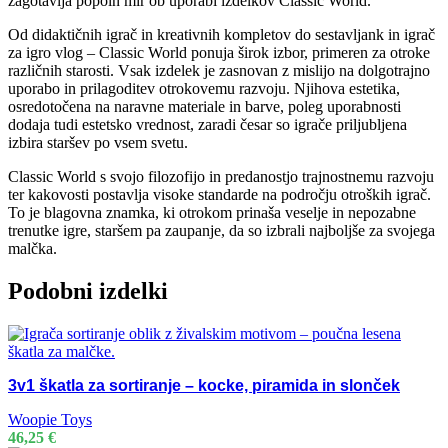
zagotavlja popoln mir ob uporabi izdelkov Classic World.
Od didaktičnih igrač in kreativnih kompletov do sestavljank in igrač
za igro vlog – Classic World ponuja širok izbor, primeren za otroke
različnih starosti. Vsak izdelek je zasnovan z mislijo na dolgotrajno
uporabo in prilagoditev otrokovemu razvoju. Njihova estetika,
osredotočena na naravne materiale in barve, poleg uporabnosti
dodaja tudi estetsko vrednost, zaradi česar so igrače priljubljena
izbira staršev po vsem svetu.
Classic World s svojo filozofijo in predanostjo trajnostnemu razvoju
ter kakovosti postavlja visoke standarde na področju otroških igrač.
To je blagovna znamka, ki otrokom prinaša veselje in nepozabne
trenutke igre, staršem pa zaupanje, da so izbrali najboljše za svojega
malčka.
Podobni izdelki
3v1 škatla za sortiranje – kocke, piramida in slonček
Woopie Toys
46,25
€