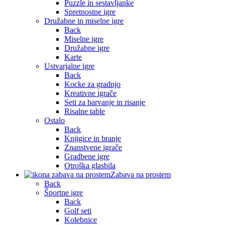
Puzzle in sestavljanke
Spretnostne igre
Družabne in miselne igre
Back
Miselne igre
Družabne igre
Karte
Ustvarjalne igre
Back
Kocke za gradnjo
Kreativne igrače
Seti za barvanje in risanje
Risalne table
Ostalo
Back
Knjigice in branje
Znanstvene igrače
Gradbene igre
Otroška glasbila
Zabava na prostem
Back
Športne igre
Back
Golf seti
Kolebnice