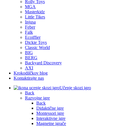
Rolly Toys
MGA
Masterkidz
Little Tikes
Injusa
Feber
Falk
Ecoiffier
Dickie Toys
Classic World
BIG
BERG
Backyard Discovery
AXI
Krokodilčkov blog
Kontaktirajte nas
Učenje skozi igro
Back
Razvojne igre
Back
Didaktične igre
Montessori igre
Interaktivne igre
Magnetne igrače