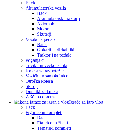
Back
Akumulatorska vozila
Back
Akumulatorski traktorji
Avtomobili
Motorji
Skuterji
Vozila na pedala
Back
Gokarti in dirkalniki
Traktorji na pedala
Poganjalci
Tricikli in večkolesniki
Kolesa za ravnotežje
Vozički in samokolnice
Otroška kolesa
Skiroji
Dodatki za kolesa
Zaščitna oprema
Igrače za igro vlog
Back
Figurice in kompleti
Back
Figurice in živali
Tematski kompleti