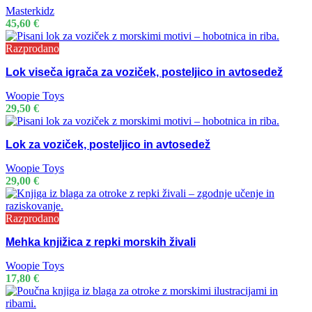
Masterkidz
45,60
€
Razprodano
Lok viseča igrača za voziček, posteljico in avtosedež
Woopie Toys
29,50
€
Lok za voziček, posteljico in avtosedež
Woopie Toys
29,00
€
Razprodano
Mehka knjižica z repki morskih živali
Woopie Toys
17,80
€