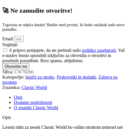
🚀 Ne zamudite otvoritve!
Trgovina se odpira kmalu! Bodite med prvimi, ki bodo raziskali našo novo
ponudbo.
Email
Soglasje
S prijavo potrjujete, da ste prebrali našo
politiko zasebnosti
. Vaš
e-naslov bomo uporabili izključno za obvestila o otvoritvi in
posebnih ponudbah. Brez spama, obljubimo.
Obvestite me
Šifra:
CW70266
Kategorije:
Igrače za otroke
,
Peskovniki in dodatki
,
Zabava na
prostem
Znamka:
Classic World
Opis
Dodatne podrobnosti
O znamki Classic World
Opis
Leseni mlin za pesek Classic World bo vašim otrokom prinesel ure