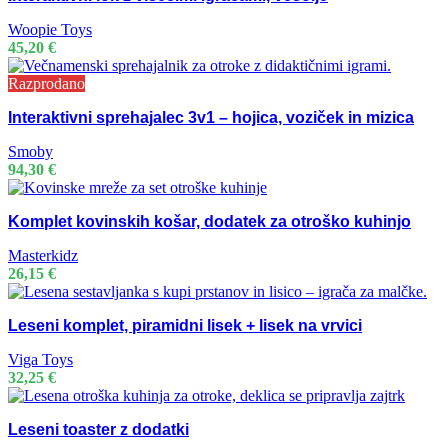
Woopie Toys
45,20
€
Razprodano
Interaktivni sprehajalec 3v1 – hojica, voziček in mizica
Smoby
94,30
€
Komplet kovinskih košar, dodatek za otroško kuhinjo
Masterkidz
26,15
€
Leseni komplet, piramidni lisek + lisek na vrvici
Viga Toys
32,25
€
Leseni toaster z dodatki