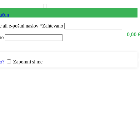
račun
 ali e-poštni naslov
*
Zahtevano
0,00
no
Kontaktirajte na
lo?
Zapomni si me