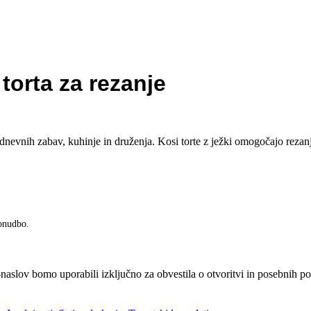
ne igrače
ktične igrače
torta za rezanje
orične igrače
leti in figurice
odnevnih zabav, kuhinje in druženja. Kosi torte z ježki omogočajo rezanj
če za gibanje in motoriko
 igrače
ponudbo.
bene igrače
-naslov bomo uporabili izključno za obvestila o otvoritvi in posebnih 
arjalne igrače