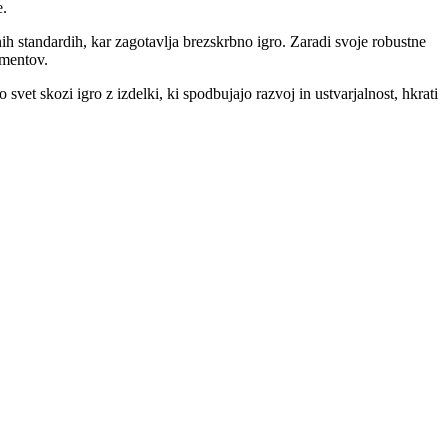
e.
nih standardih, kar zagotavlja brezskrbno igro. Zaradi svoje robustne
ementov.
vet skozi igro z izdelki, ki spodbujajo razvoj in ustvarjalnost, hkrati