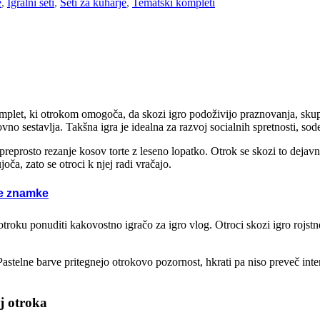
e
,
Igralni seti
,
Seti za kuharje
,
Tematski kompleti
če za na pot
raktivne igrače
abne igre
plet, ki otrokom omogoča, da skozi igro podoživijo praznovanja, skupne
ovno sestavlja. Takšna igra je idealna za razvoj socialnih spretnosti, so
tne igrače
eprosto rezanje kosov torte z leseno lopatko. Otrok se skozi to dejavno
oča, zato se otroci k njej radi vračajo.
nske igrače
e znamke
Woopie
Viga
 otroku ponuditi kakovostno igračo za igro vlog. Otroci skozi igro rojs
Tooky Toy
Step 2
Smoby
Pastelne barve pritegnejo otrokovo pozornost, hkrati pa niso preveč inte
Simba
Rolly Toys
MGA
j otroka
Masterkidz