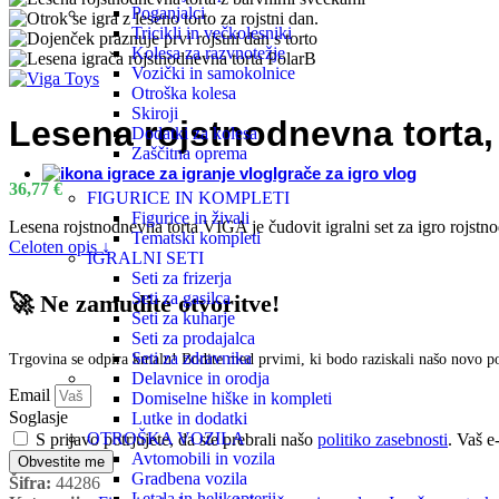
Poganjalci
Lese
Tricikli in večkolesniki
Kolesa za razvnotežje
Vozički in samokolnice
Dida
Otroška kolesa
Skiroji
Lesena rojstnodnevna torta, 
Dodatki za kolesa
Zaščitna oprema
Senz
Igrače za igro vlog
36,77
€
FIGURICE IN KOMPLETI
Komp
Figurice in živali
Lesena rojstnodnevna torta VIGA je čudovit igralni set za igro rojstn
Tematski kompleti
Celoten opis ↓
IGRALNI SETI
Seti za frizerja
Igra
Seti za gasilca
🚀 Ne zamudite otvoritve!
Seti za kuharje
Seti za prodajalca
Učne
Seti za zdravnika
Trgovina se odpira kmalu! Bodite med prvimi, ki bodo raziskali našo novo 
Delavnice in orodja
Email
Domiselne hiške in kompleti
Glas
Soglasje
Lutke in dodatki
OTROŠKA VOZILA
S prijavo potrjujete, da ste prebrali našo
politiko zasebnosti
. Vaš e
Avtomobili in vozila
Obvestite me
Ustv
Gradbena vozila
Šifra:
44286
Letala in helikopterji