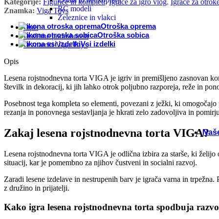
Kategorije:
Figurice in kompleti
,
Igrače za igro vlog
,
Igrače za otrok
RC modeli
Znamka:
Viga Toys
Igra
Železnice in vlakci
Otroška oprema
Opis
Otroška sobica
Dodatne podrobnosti
Inte
Vsi izdelki
O znamki Viga Toys
Opis
Druž
Lesena rojstnodnevna torta VIGA je igriv in premišljeno zasnovan kom
številk in dekoracij, ki jih lahko otrok poljubno razporeja, reže in pon
Špor
Posebnost tega kompleta so elementi, povezani z ježki, ki omogočajo pr
rezanja in ponovnega sestavljanja je hkrati zelo zadovoljiva in pomirjuj
Sezo
Zakaj lesena rojstnodnevna torta VIGA?
Naš
Lesena rojstnodnevna torta VIGA je odlična izbira za starše, ki želijo
situacij, kar je pomembno za njihov čustveni in socialni razvoj.
Zaradi lesene izdelave in nestrupenih barv je igrača varna in trpežna. 
z družino in prijatelji.
Kako igra lesena rojstnodnevna torta spodbuja razvo