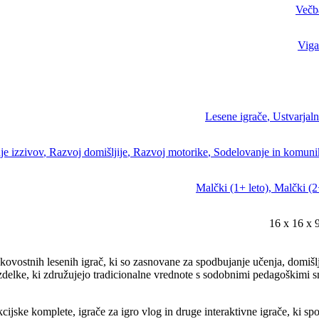
Večb
Viga
Lesene igrače
,
Ustvarjaln
je izzivov
,
Razvoj domišljije
,
Razvoj motorike
,
Sodelovanje in komuni
Malčki (1+ leto)
,
Malčki (2+
16 x 16 x 
ovostnih lesenih igrač, ki so zasnovane za spodbujanje učenja, domišlj
delke, ki združujejo tradicionalne vrednote s sodobnimi pedagoškimi sme
cijske komplete, igrače za igro vlog in druge interaktivne igrače, ki sp