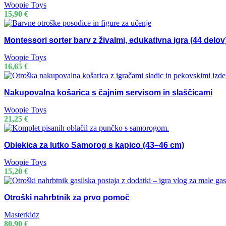
Woopie Toys
15,90
€
Montessori sorter barv z živalmi, edukativna igra (44 delov
Woopie Toys
16,65
€
Nakupovalna košarica s čajnim servisom in slaščicami
Woopie Toys
21,25
€
Oblekica za lutko Samorog s kapico (43–46 cm)
Woopie Toys
15,20
€
Otroški nahrbtnik za prvo pomoč
Masterkidz
80,90
€