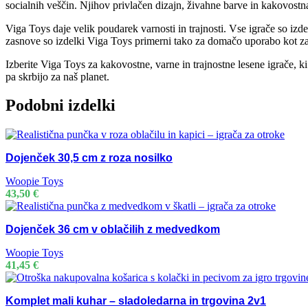
socialnih veščin. Njihov privlačen dizajn, živahne barve in kakovostna 
Viga Toys daje velik poudarek varnosti in trajnosti. Vse igrače so izd
zasnove so izdelki Viga Toys primerni tako za domačo uporabo kot za v
Izberite Viga Toys za kakovostne, varne in trajnostne lesene igrače, ki
pa skrbijo za naš planet.
Podobni izdelki
Dojenček 30,5 cm z roza nosilko
Woopie Toys
43,50
€
Dojenček 36 cm v oblačilih z medvedkom
Woopie Toys
41,45
€
Komplet mali kuhar – sladoledarna in trgovina 2v1