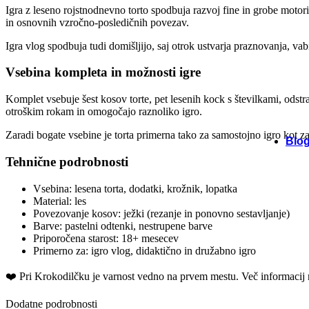
Igra z leseno rojstnodnevno torto spodbuja razvoj fine in grobe motorik
in osnovnih vzročno-posledičnih povezav.
Igra vlog spodbuja tudi domišljijo, saj otrok ustvarja praznovanja, va
Vsebina kompleta in možnosti igre
Komplet vsebuje šest kosov torte, pet lesenih kock s številkami, odstr
otroškim rokam in omogočajo raznoliko igro.
Zaradi bogate vsebine je torta primerna tako za samostojno igro kot za 
Blo
Tehnične podrobnosti
Vsebina: lesena torta, dodatki, krožnik, lopatka
Material: les
Povezovanje kosov: ježki (rezanje in ponovno sestavljanje)
Barve: pastelni odtenki, nestrupene barve
Priporočena starost: 18+ mesecev
Primerno za: igro vlog, didaktično in družabno igro
❤️ ️Pri Krokodilčku je varnost vedno na prvem mestu. Več informacij 
Dodatne podrobnosti