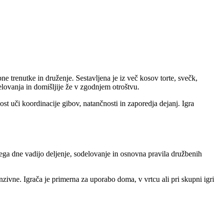
 trenutke in druženje. Sestavljena je iz več kosov torte, svečk,
delovanja in domišljije že v zgodnjem otroštvu.
st uči koordinacije gibov, natančnosti in zaporedja dejanj. Igra
tnega dne vadijo deljenje, sodelovanje in osnovna pravila družbenih
nzivne. Igrača je primerna za uporabo doma, v vrtcu ali pri skupni igri