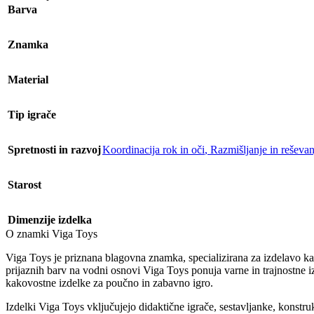
Barva
Znamka
Material
Tip igrače
Spretnosti in razvoj
Koordinacija rok in oči
,
Razmišljanje in reševan
Starost
Dimenzije izdelka
O znamki Viga Toys
Viga Toys je priznana blagovna znamka, specializirana za izdelavo kak
prijaznih barv na vodni osnovi Viga Toys ponuja varne in trajnostne iz
kakovostne izdelke za poučno in zabavno igro.
Izdelki Viga Toys vključujejo didaktične igrače, sestavljanke, konstruk