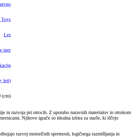
arvno
 Toys
Les
e igre
kacija
 leti)
9 (cm)
ije in razvoja pri otrocih. Z uporabo naravnih materialov in otrokom
rnicami. Njihove igrače so idealna izbira za starše, ki iščejo
odbujajo razvoj motoričnih spretnosti, logičnega razmišljanja in