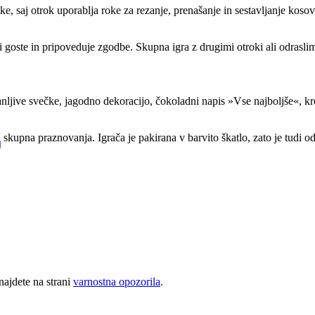
Little Tikes
e, saj otrok uporablja roke za rezanje, prenašanje in sestavljanje kosov.
Injusa
Feber
Falk
bi goste in pripoveduje zgodbe. Skupna igra z drugimi otroki ali odrasl
Ecoiffier
Dickie toys
Classic World
BIG
anljive svečke, jagodno dekoracijo, čokoladni napis »Vse najboljše«, kro
BERG
Backyard Discovery
AXI
skupna praznovanja. Igrača je pakirana v barvito škatlo, zato je tudi odl
g
najdete na strani
varnostna opozorila
.