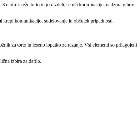
 Ko otrok reže torto in jo razdeli, se uči koordinacije, nadzora gibov
imi krepi komunikacijo, sodelovanje in občutek pripadnosti.
žnik za torto in leseno lopatko za rezanje. Vsi elementi so prilagojeni
ična izbira za darilo.