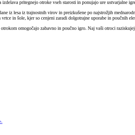
izdelava pritegnejo otroke vseh starosti in ponujajo ure ustvarjalne igr
elane iz lesa iz trajnostnih virov in preizkušene po najstrožjih mednarod
rtce in šole, kjer so cenjeni zaradi dolgotrajne uporabe in poučnih el
 otrokom omogočajo zabavno in poučno igro. Naj vaši otroci raziskujejo s