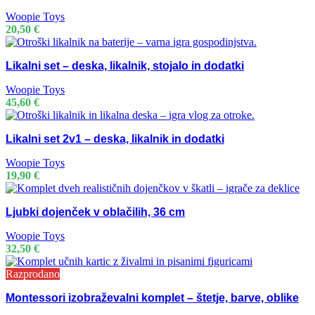
Woopie Toys
20,50
€
Likalni set – deska, likalnik, stojalo in dodatki
Woopie Toys
45,60
€
Likalni set 2v1 – deska, likalnik in dodatki
Woopie Toys
19,90
€
Ljubki dojenček v oblačilih, 36 cm
Woopie Toys
32,50
€
Razprodano
Montessori izobraževalni komplet – štetje, barve, oblike