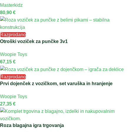
Masterkidz
80,90
€
Razprodano
Otroški voziček za punčke 3v1
Woopie Toys
67,15
€
Razprodano
Prvi dojenček z vozičkom, set varuška in hranjenje
Woopie Toys
27,35
€
Roza blagajna igra trgovanja