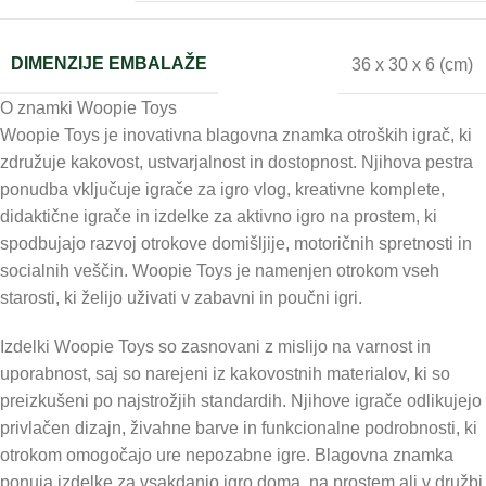
DIMENZIJE EMBALAŽE
36 x 30 x 6 (cm)
O znamki Woopie Toys
Woopie Toys je inovativna blagovna znamka otroških igrač, ki
združuje kakovost, ustvarjalnost in dostopnost. Njihova pestra
ponudba vključuje igrače za igro vlog, kreativne komplete,
didaktične igrače in izdelke za aktivno igro na prostem, ki
spodbujajo razvoj otrokove domišljije, motoričnih spretnosti in
socialnih veščin. Woopie Toys je namenjen otrokom vseh
starosti, ki želijo uživati v zabavni in poučni igri.
Izdelki Woopie Toys so zasnovani z mislijo na varnost in
uporabnost, saj so narejeni iz kakovostnih materialov, ki so
preizkušeni po najstrožjih standardih. Njihove igrače odlikujejo
privlačen dizajn, živahne barve in funkcionalne podrobnosti, ki
otrokom omogočajo ure nepozabne igre. Blagovna znamka
ponuja izdelke za vsakdanjo igro doma, na prostem ali v družbi