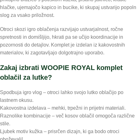
hlačke, ujemajočo kapico in bucike, ki skupaj ustvarijo popoln
slog za vsako priložnost.
Otroci skozi igro oblačenja razvijajo ustvarjalnost, ročne
spretnosti in domišljijo, hkrati pa se učijo koordinacije in
pozornosti do detajlov. Komplet je izdelan iz kakovostnih
materialov, ki zagotavljajo dolgotrajno uporabo.
Zakaj izbrati WOOPIE ROYAL komplet
oblačil za lutke?
Spodbuja igro vlog – otroci lahko svojo lutko oblačijo po
lastnem okusu.
Kakovostna izdelava – mehki, trpežni in prijetni materiali.
Raznolike kombinacije – več kosov oblačil omogoča različne
stile.
Ljubek motiv kužka – prisrčen dizajn, ki ga bodo otroci
oboževali!