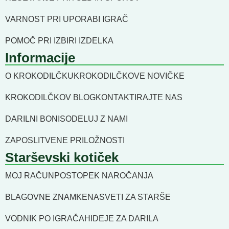
VARNOST PRI UPORABI IGRAČ
POMOČ PRI IZBIRI IZDELKA
Informacije
O KROKODILČKU
KROKODILČKOVE NOVIČKE
KROKODILČKOV BLOG
KONTAKTIRAJTE NAS
DARILNI BONI
SODELUJ Z NAMI
ZAPOSLITVENE PRILOŽNOSTI
Starševski kotiček
MOJ RAČUN
POSTOPEK NAROČANJA
BLAGOVNE ZNAMKE
NASVETI ZA STARŠE
VODNIK PO IGRAČAH
IDEJE ZA DARILA