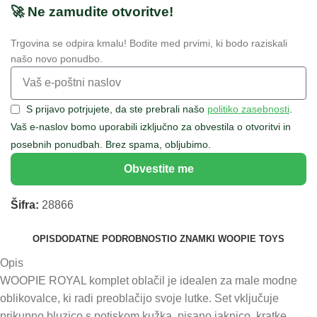
🚀 Ne zamudite otvoritve!
Trgovina se odpira kmalu! Bodite med prvimi, ki bodo raziskali
našo novo ponudbo.
S prijavo potrjujete, da ste prebrali našo
politiko zasebnosti
.
Vaš e-naslov bomo uporabili izključno za obvestila o otvoritvi in
posebnih ponudbah. Brez spama, obljubimo.
Obvestite me
Šifra:
28866
OPIS
DODATNE PODROBNOSTI
O ZNAMKI WOOPIE TOYS
Opis
WOOPIE ROYAL komplet oblačil je idealen za male modne
oblikovalce, ki radi preoblačijo svoje lutke. Set vključuje
prikupno bluzico s potiskom kužka, pisano jaknico, kratke