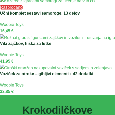
Razprodano
Učni komplet sestavi samoroge, 13 delov
Woopie Toys
16,45
€
Vila zajčkov, hiška za lutke
Woopie Toys
41,95
€
Voziček za otroke – gibljivi elementi + 42 dodatki
Woopie Toys
32,85
€
Krokodilčkove