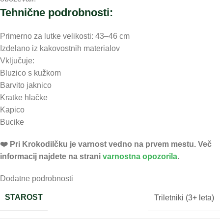
Tehnične podrobnosti:
Primerno za lutke velikosti: 43–46 cm
Izdelano iz kakovostnih materialov
Vključuje:
Bluzico s kužkom
Barvito jaknico
Kratke hlačke
Kapico
Bucike
❤️ ️Pri Krokodilčku je varnost vedno na prvem mestu. Več
informacij najdete na strani
varnostna opozorila
.
Dodatne podrobnosti
STAROST
Triletniki (3+ leta)