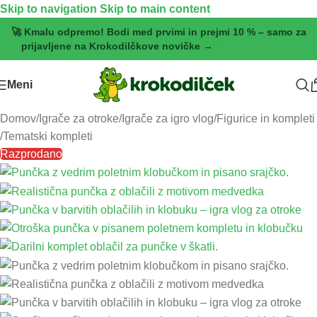
Skip to navigation
Skip to main content
🚀 Kmalu odpremo! Bodi med prvimi in prejmi 10 % – samo za
prijavljene na Krokodilčkove novičke →
[Pridruži se zdaj]
Meni
Domov
/
Igrače za otroke
/
Igrače za igro vlog
/
Figurice in kompleti
/
Tematski kompleti
Razprodano