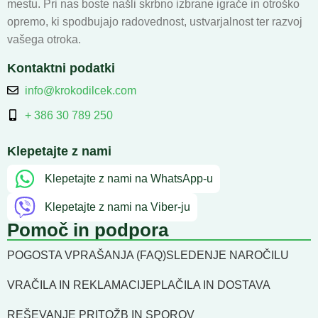
mestu. Pri nas boste našli skrbno izbrane igrače in otroško
opremo, ki spodbujajo radovednost, ustvarjalnost ter razvoj
vašega otroka.
Kontaktni podatki
info@krokodilcek.com
+ 386 30 789 250
Klepetajte z nami
Klepetajte z nami na WhatsApp-u
Klepetajte z nami na Viber-ju
Pomoč in podpora
POGOSTA VPRAŠANJA (FAQ)
SLEDENJE NAROČILU
VRAČILA IN REKLAMACIJE
PLAČILA IN DOSTAVA
REŠEVANJE PRITOŽB IN SPOROV