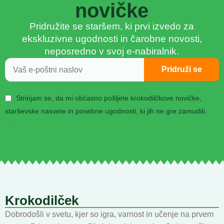
novičke
Pridružite se staršem, ki prvi izvedo za
ekskluzivne ugodnosti in čarobne novosti,
neposredno v svoj e-nabiralnik.
Pridruži se
Strinjam se, da mi občasno pošljete krokodilčkove novičke,
starševske nasvete in posebne ugodnosti, ki jih ne gre zamuditi.
Politika zasebnosti
Krokodilček
Dobrodošli v svetu, kjer so igra, varnost in učenje na prvem