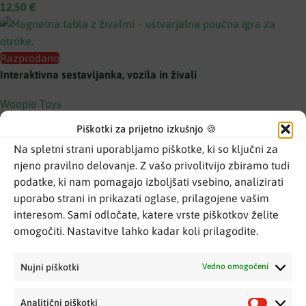
12,50
€
Razprodano
Interaktivna sestavljanka, vozila in živali
Woopie Toys
18,20
€
Piškotki za prijetno izkušnjo 🍪
Na spletni strani uporabljamo piškotke, ki so ključni za
njeno pravilno delovanje. Z vašo privolitvijo zbiramo tudi
Razprodano
podatke, ki nam pomagajo izboljšati vsebino, analizirati
Interaktivni bik, plišasta igrača s svetlobnimi in zvočnimi efekti
uporabo strani in prikazati oglase, prilagojene vašim
interesom. Sami odločate, katere vrste piškotkov želite
Woopie Toys
omogočiti. Nastavitve lahko kadar koli prilagodite.
16,90
€
Nujni piškotki
Vedno omogočeni
Razprodano
Interaktivni sprehajalec 3v1 – hojica, voziček in mizica
Analitični piškotki