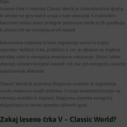
Opis
Lesena črka V znamke Classic World je izobraževalna igrača,
ki otroke na igriv način uvaja v svet abecede. S čudovitimi
barvnimi motivi živali pritegne pozornost otrok in jih spodbuja
k učenju črk ter tvorjenju prvih besed.
Kakovostna izdelava iz lesa zagotavlja varno in trajno
uporabo. Velikost črke, približno 6 cm, je idealna za majhne
otroške roke in omogoča enostavno rokovanje. Otroci lahko
zberejo celoten komplet lesenih črk, kar jim omogoča celovito
spoznavanje abecede.
Classic World je priznana blagovna znamka, ki zagotavlja
visoko kakovost svojih izdelkov. S svojo osredotočenostjo na
varnost, estetiko in trajnost, blagovna znamka omogoča
dolgotrajno in varno uporabo njihovih igrač.
Zakaj leseno črka V – Classic World?