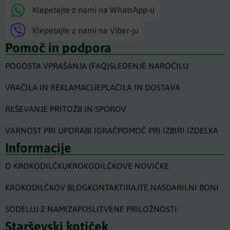
Klepetajte z nami na WhatsApp-u
Klepetajte z nami na Viber-ju
Pomoč in podpora
POGOSTA VPRAŠANJA (FAQ)
SLEDENJE NAROČILU
VRAČILA IN REKLAMACIJE
PLAČILA IN DOSTAVA
REŠEVANJE PRITOŽB IN SPOROV
VARNOST PRI UPORABI IGRAČ
POMOČ PRI IZBIRI IZDELKA
Informacije
O KROKODILČKU
KROKODILČKOVE NOVIČKE
KROKODILČKOV BLOG
KONTAKTIRAJTE NAS
DARILNI BONI
SODELUJ Z NAMI
ZAPOSLITVENE PRILOŽNOSTI
Starševski kotiček