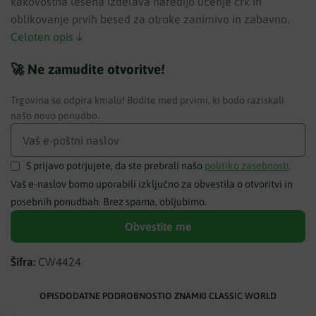
kakovostna lesena izdelava naredijo učenje črk in
oblikovanje prvih besed za otroke zanimivo in zabavno.
Celoten opis ↓
🚀 Ne zamudite otvoritve!
Trgovina se odpira kmalu! Bodite med prvimi, ki bodo raziskali
našo novo ponudbo.
S prijavo potrjujete, da ste prebrali našo
politiko zasebnosti
.
Vaš e-naslov bomo uporabili izključno za obvestila o otvoritvi in
posebnih ponudbah. Brez spama, obljubimo.
Obvestite me
Šifra:
CW4424
OPIS
DODATNE PODROBNOSTI
O ZNAMKI CLASSIC WORLD