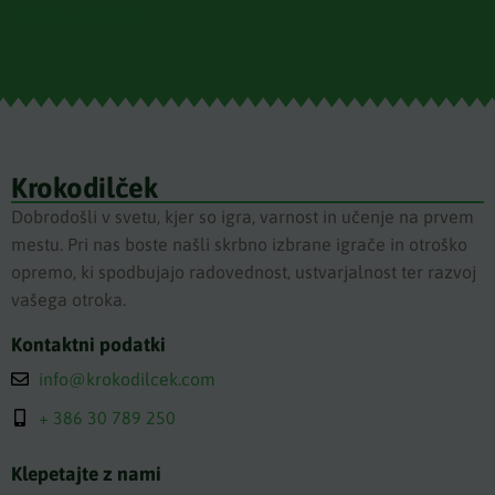
Politika zasebnosti
Krokodilček
Dobrodošli v svetu, kjer so igra, varnost in učenje na prvem
mestu. Pri nas boste našli skrbno izbrane igrače in otroško
opremo, ki spodbujajo radovednost, ustvarjalnost ter razvoj
vašega otroka.
Kontaktni podatki
info@krokodilcek.com
+ 386 30 789 250
Klepetajte z nami