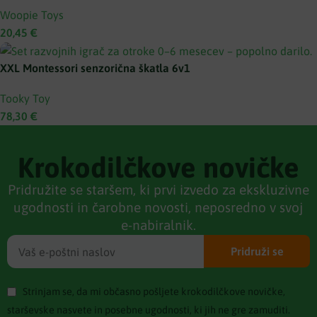
Woopie Toys
20,45
€
XXL Montessori senzorična škatla 6v1
Tooky Toy
78,30
€
Krokodilčkove novičke
Pridružite se staršem, ki prvi izvedo za ekskluzivne
ugodnosti in čarobne novosti, neposredno v svoj
e-nabiralnik.
Pridruži se
Strinjam se, da mi občasno pošljete krokodilčkove novičke,
starševske nasvete in posebne ugodnosti, ki jih ne gre zamuditi.