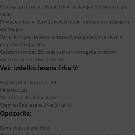
Pomaga pri učenju: Učenje črk in sestavljanje besed na igriv
način.
Privlačen dizajn: Barviti živalski motivi otroke navdušujejo in
spodbujajo.
Varna in trajna: Lesena konstrukcija zagotavlja varnost in
dolgotrajno uporabo.
Celoten komplet: Zbiranje vseh črk omogoča otrokom
spoznavanje celotne abecede.
Več izdelku lesena črka V:
Priporočena starost: 3+ let
Material: Les
Višina črke: Približno 6 cm
Vsebina: Ena lesena črka (črka V)
Opozorila:
Cena velja za eno črko.