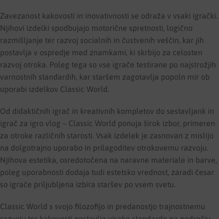
Zavezanost kakovosti in inovativnosti se odraža v vsaki igrački.
Njihovi izdelki spodbujajo motorične spretnosti, logično
razmišljanje ter razvoj socialnih in čustvenih veščin, kar jih
postavlja v ospredje med znamkami, ki skrbijo za celosten
razvoj otroka. Poleg tega so vse igrače testirane po najstrožjih
varnostnih standardih, kar staršem zagotavlja popoln mir ob
uporabi izdelkov Classic World.
Od didaktičnih igrač in kreativnih kompletov do sestavljank in
igrač za igro vlog – Classic World ponuja širok izbor, primeren
za otroke različnih starosti. Vsak izdelek je zasnovan z mislijo
na dolgotrajno uporabo in prilagoditev otrokovemu razvoju.
Njihova estetika, osredotočena na naravne materiale in barve,
poleg uporabnosti dodaja tudi estetsko vrednost, zaradi česar
so igrače priljubljena izbira staršev po vsem svetu.
Classic World s svojo filozofijo in predanostjo trajnostnemu
razvoju ter kakovosti postavlja visoke standarde na področju