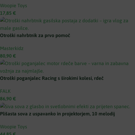
Woopie Toys
17,85
€
Otroški nahrbtnik za prvo pomoč
Masterkidz
80,90
€
Otroški poganjalec Racing s širokimi kolesi, rdeč
FALK
86,90
€
Plišasta sova z uspavanko in projektorjem, 10 melodij
Woopie Toys
44,85
€