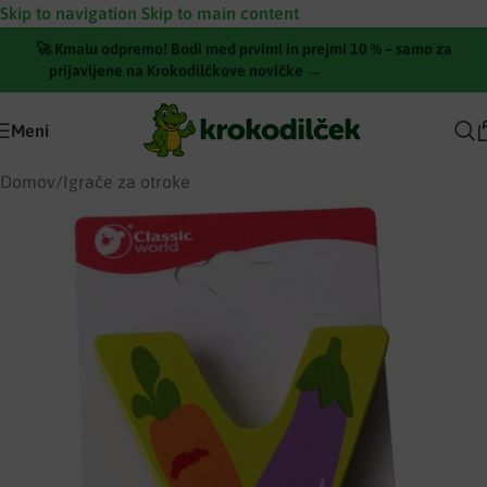
Skip to navigation
Skip to main content
🚀 Kmalu odpremo! Bodi med prvimi in prejmi 10 % – samo za
prijavljene na Krokodilčkove novičke →
[Pridruži se zdaj]
Meni
Domov
/
Igrače za otroke