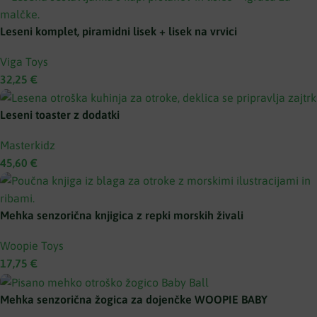
Leseni komplet, piramidni lisek + lisek na vrvici
Viga Toys
32,25
€
Leseni toaster z dodatki
Masterkidz
45,60
€
Mehka senzorična knjigica z repki morskih živali
Woopie Toys
17,75
€
Mehka senzorična žogica za dojenčke WOOPIE BABY