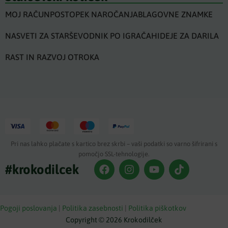
MOJ RAČUN
POSTOPEK NAROČANJA
BLAGOVNE ZNAMKE
NASVETI ZA STARŠE
VODNIK PO IGRAČAH
IDEJE ZA DARILA
RAST IN RAZVOJ OTROKA
Pri nas lahko plačate s kartico brez skrbi – vaši podatki so varno šifrirani s
pomočjo SSL-tehnologije.
#krokodilcek
Pogoji poslovanja
|
Politika zasebnosti
|
Politika piškotkov
Copyright © 2026 Krokodilček