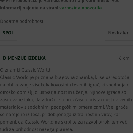
❤️ ️Pri Krokodilčku je varnost vedno na prvem mestu. Več
informacij najdete na strani
varnostna opozorila
.
Dodatne podrobnosti
SPOL
Nevtralen
DIMENZIJE IZDELKA
6 cm
O znamki Classic World
Classic World je priznana blagovna znamka, ki se osredotoča
na oblikovanje visokokakovostnih lesenih igrač, ki spodbujajo
otroško domišljijo, ustvarjalnost in učenje. Njihove igrače so
zasnovane tako, da združujejo brezčasno privlačnost naravnih
materialov s sodobnimi pedagoškimi smernicami. Vse igrače
so narejene iz lesa, pridobljenega iz trajnostnih virov, kar
pomeni, da Classic World ne skrbi le za razvoj otrok, temveč
tudi za prihodnost našega planeta.