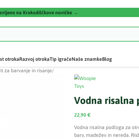
javljene na Krokodilčkove novičke →
[Pridruži se zdaj]
st otroka
Razvoj otroka
Tip igrače
Naše znamke
Blog
ti za barvanje in risanje
/
Vodna risalna
22,90
€
Vodna risalna podloga za ot
barv, madežev in nereda. Ris