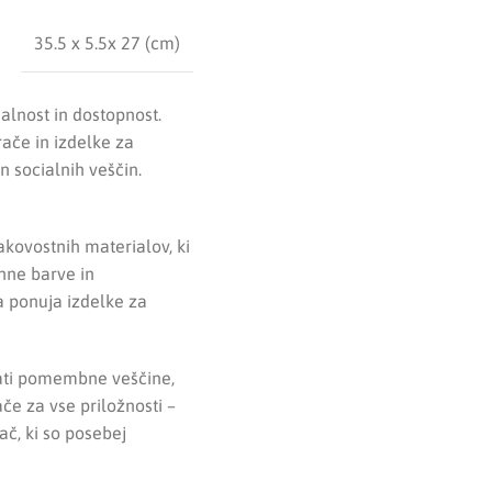
35.5 x 5.5x 27 (cm)
alnost in dostopnost.
rače in izdelke za
n socialnih veščin.
akovostnih materialov, ki
ahne barve in
 ponuja izdelke za
jati pomembne veščine,
če za vse priložnosti –
ač, ki so posebej