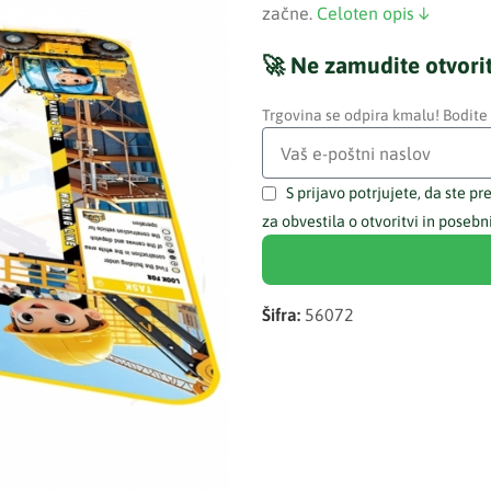
začne.
Celoten opis ↓
🚀 Ne zamudite otvori
Trgovina se odpira kmalu! Bodite
S prijavo potrjujete, da ste pr
za obvestila o otvoritvi in pose
Šifra:
56072