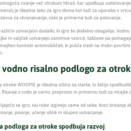
omogoča risanje več otrokom hkrati, kar spodbuja sodelovanje,
imenzij je idealna tako za igro doma kot tudi za uporabo v vrtcu
ostavna za shranjevanje, zato je primerna tudi za potovanja.
različni ustvarjalni dodatki, ki igro še dodatno obogatijo. Vodn
ljke in valjček ustvarjajo zanimive vzorce, šablone pa pomagajo 
majhen kovinski avtomobilček, ki pušča sledi na mokri površini
o.
ti vodno risalno podlogo za otr
otroke WOOPIE je idealna izbira za starše, ki želijo spodbuditi
Risanje z vodo je varno, preprosto in primerno tudi za mlajše o
jočo se igro, saj risbe izginejo same od sebe, brez brisanja al
sanje, pisanje, učenje oblik in skupno ustvarjanje.
a podloga za otroke spodbuja razvoj