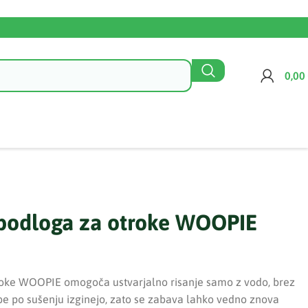
0,00
Kontaktirajte n
 podloga za otroke WOOPIE
roke WOOPIE omogoča ustvarjalno risanje samo z vodo, brez
be po sušenju izginejo, zato se zabava lahko vedno znova