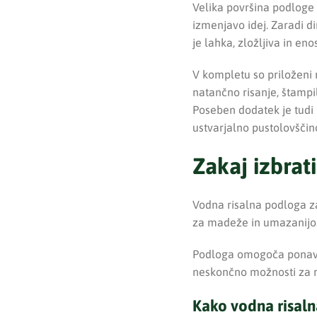
Velika površina podloge 
izmenjavo idej. Zaradi d
je lahka, zložljiva in en
V kompletu so priloženi 
natančno risanje, štampi
Poseben dodatek je tudi 
ustvarjalno pustolovščin
Zakaj izbra
Vodna risalna podloga za 
za madeže in umazanijo. 
Podloga omogoča ponavlja
neskončno možnosti za ri
Kako vodna risaln