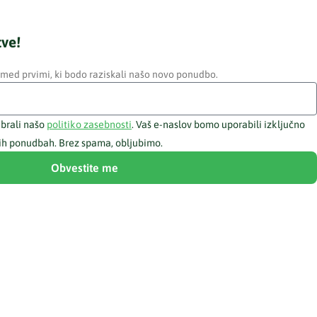
tve!
 med prvimi, ki bodo raziskali našo novo ponudbo.
ebrali našo
politiko zasebnosti
. Vaš e-naslov bomo uporabili izključno
bnih ponudbah. Brez spama, obljubimo.
Obvestite me