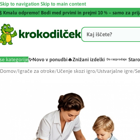
Skip to navigation
Skip to main content
 Kmalu odpremo! Bodi med prvimi in prejmi 10 % – samo za pri
se kategorije
✨Novo v ponudbi
🔥Znižani izdelki
Staro
Do razprodaje
Domov
/
Igrače za otroke
/
Učenje skozi igro
/
Ustvarjalne igre
/
Se