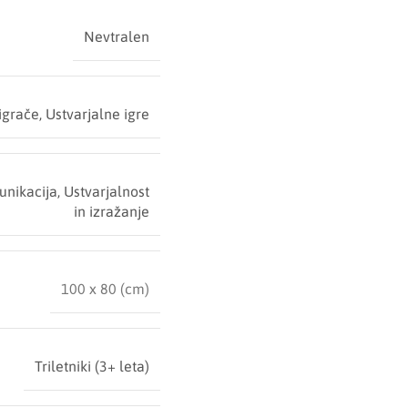
Nevtralen
igrače
,
Ustvarjalne igre
unikacija
,
Ustvarjalnost
in izražanje
100 x 80 (cm)
Triletniki (3+ leta)