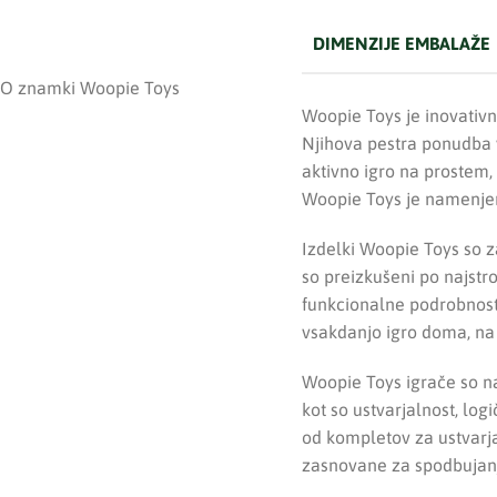
DIMENZIJE EMBALAŽE
O znamki Woopie Toys
Woopie Toys je inovativn
Njihova pestra ponudba v
aktivno igro na prostem, 
Woopie Toys je namenjen o
Izdelki Woopie Toys so za
so preizkušeni po najstro
funkcionalne podrobnost
vsakdanjo igro doma, na p
Woopie Toys igrače so n
kot so ustvarjalnost, log
od kompletov za ustvarjan
zasnovane za spodbujanj