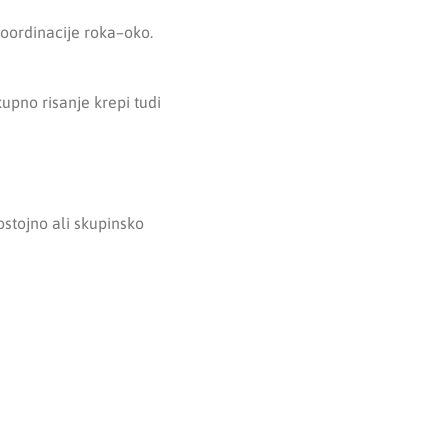
oordinacije roka–oko.
kupno risanje krepi tudi
ostojno ali skupinsko