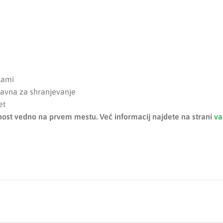
kami
stavna za shranjevanje
et
arnost vedno na prvem mestu. Več informacij najdete na strani
va