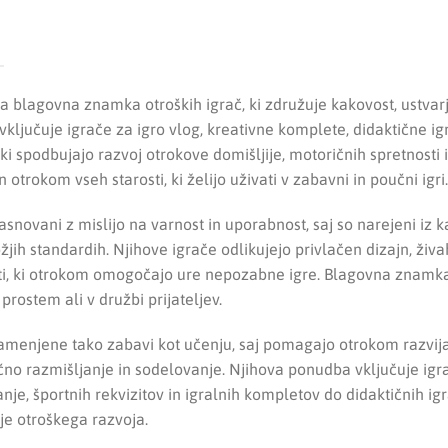
a blagovna znamka otroških igrač, ki združuje kakovost, ustvarj
ključuje igrače za igro vlog, kreativne komplete, didaktične ig
ki spodbujajo razvoj otrokove domišljije, motoričnih spretnosti i
trokom vseh starosti, ki želijo uživati v zabavni in poučni igri.
snovani z mislijo na varnost in uporabnost, saj so narejeni iz k
žjih standardih. Njihove igrače odlikujejo privlačen dizajn, živ
i, ki otrokom omogočajo ure nepozabne igre. Blagovna znamka
rostem ali v družbi prijateljev.
amenjene tako zabavi kot učenju, saj pomagajo otrokom razvi
ično razmišljanje in sodelovanje. Njihova ponudba vključuje igra
je, športnih rekvizitov in igralnih kompletov do didaktičnih igr
e otroškega razvoja.