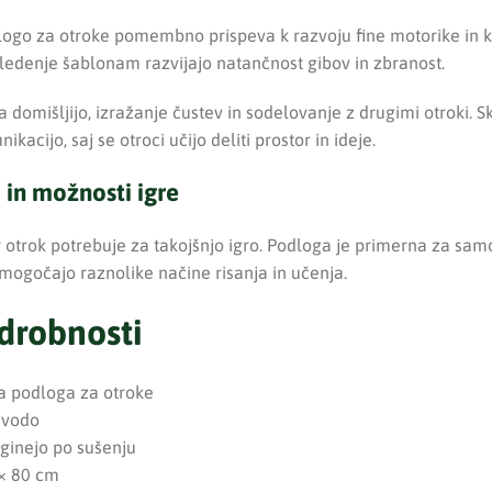
logo za otroke pomembno prispeva k razvoju fine motorike in k
 sledenje šablonam razvijajo natančnost gibov in zbranost.
 domišljijo, izražanje čustev in sodelovanje z drugimi otroki. S
kacijo, saj se otroci učijo deliti prostor in ideje.
in možnosti igre
 otrok potrebuje za takojšnjo igro. Podloga je primerna za sam
omogočajo raznolike načine risanja in učenja.
drobnosti
na podloga za otroke
 vodo
zginejo po sušenju
 × 80 cm