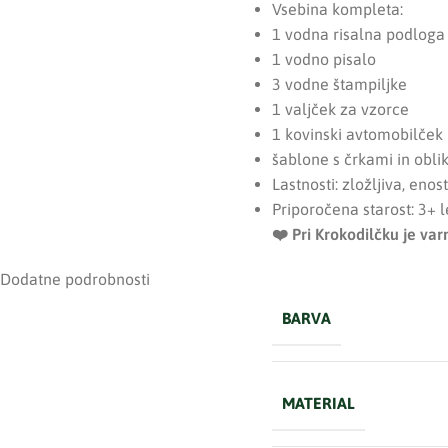
Vsebina kompleta:
1 vodna risalna podloga
1 vodno pisalo
3 vodne štampiljke
1 valjček za vzorce
1 kovinski avtomobilček
šablone s črkami in obli
Lastnosti: zložljiva, eno
Priporočena starost: 3+ l
❤️ ️Pri Krokodilčku je v
Dodatne podrobnosti
BARVA
MATERIAL