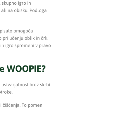
 skupno igro in
 ali na obisku. Podloga
o pisalo omogoča
pri učenju oblik in črk.
 in igro spremeni v pravo
oke WOOPIE?
 ustvarjalnost brez skrbi
troke.
i čiščenja. To pomeni