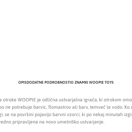
OPIS
DODATNE PODROBNOSTI
O ZNAMKI WOOPIE TOYS
a otroke WOOPIE je odlična ustvarjalna igrača, ki otrokom om
o ne potrebuje barvic, flomastrov ali barv, temveč le vodo. Ko
gi, se na površini pojavijo barvni vzorci, ki po nekaj minutah izg
vedno pripravljena na novo umetniško ustvarjanje.