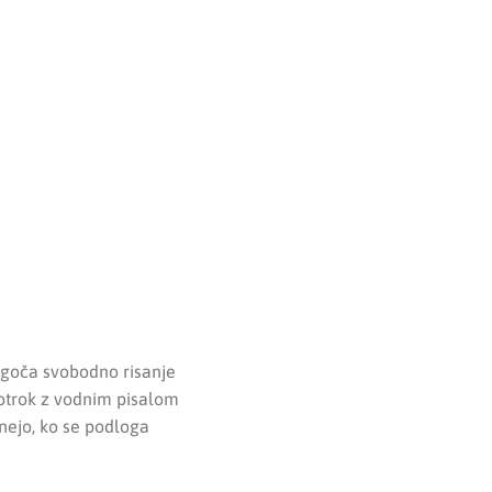
ogoča svobodno risanje
 otrok z vodnim pisalom
inejo, ko se podloga