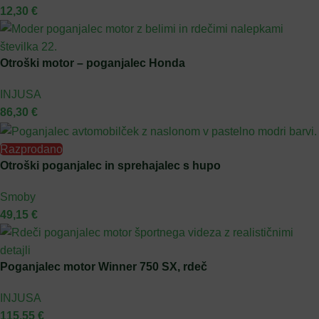
12,30
€
Otroški motor – poganjalec Honda
INJUSA
86,30
€
Razprodano
Otroški poganjalec in sprehajalec s hupo
Smoby
49,15
€
Poganjalec motor Winner 750 SX, rdeč
INJUSA
115,55
€