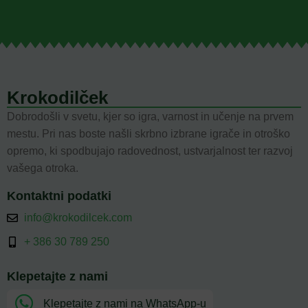
Krokodilček
Dobrodošli v svetu, kjer so igra, varnost in učenje na prvem
mestu. Pri nas boste našli skrbno izbrane igrače in otroško
opremo, ki spodbujajo radovednost, ustvarjalnost ter razvoj
vašega otroka.
Kontaktni podatki
info@krokodilcek.com
+ 386 30 789 250
Klepetajte z nami
Klepetajte z nami na WhatsApp-u