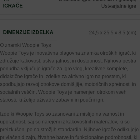
IGRAČE
Ustvarjalne igre
DIMENZIJE IZDELKA
24,5 x 25,5 x 8,5 (cm)
O znamki Woopie Toys
Woopie Toys je inovativna blagovna znamka otroških igrač, ki
združuje kakovost, ustvarjalnost in dostopnost. Njihova pestra
ponudba vključuje igrače za igro vlog, kreativne komplete,
didaktične igrače in izdelke za aktivno igro na prostem, ki
spodbujajo razvoj otrokove domišljije, motoričnih spretnosti in
socialnih veščin. Woopie Toys je namenjen otrokom vseh
starosti, ki želijo uživati v zabavni in poučni igri.
Izdelki Woopie Toys so zasnovani z mislijo na varnost in
uporabnost, saj so narejeni iz kakovostnih materialov, ki so
preizkušeni po najstrožjih standardih. Njihove igrače odlikujejo
privlačen dizajn, živahne barve in funkcionalne podrobnosti, ki