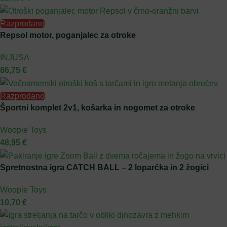
Razprodano
Repsol motor, poganjalec za otroke
INJUSA
86,75
€
Razprodano
Športni komplet 2v1, košarka in nogomet za otroke
Woopie Toys
48,95
€
Spretnostna igra CATCH BALL – 2 loparčka in 2 žogici
Woopie Toys
10,70
€