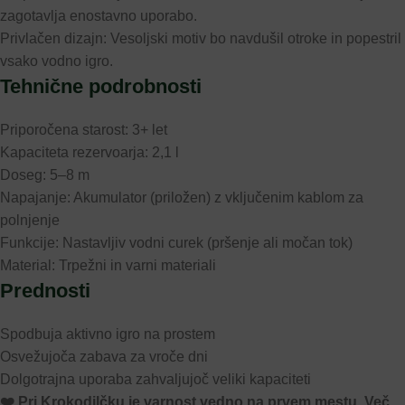
zagotavlja enostavno uporabo.
Privlačen dizajn: Vesoljski motiv bo navdušil otroke in popestril
vsako vodno igro.
Tehnične podrobnosti
Priporočena starost: 3+ let
Kapaciteta rezervoarja: 2,1 l
Doseg: 5–8 m
Napajanje: Akumulator (priložen) z vključenim kablom za
polnjenje
Funkcije: Nastavljiv vodni curek (pršenje ali močan tok)
Material: Trpežni in varni materiali
Prednosti
Spodbuja aktivno igro na prostem
Osvežujoča zabava za vroče dni
Dolgotrajna uporaba zahvaljujoč veliki kapaciteti
❤️ ️Pri Krokodilčku je varnost vedno na prvem mestu. Več