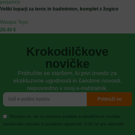
Veliki loparji za tenis in badminton, komplet z žogico
Woopie Toys
20,40
€
Krokodilčkove
novičke
Pridružite se staršem, ki prvi izvedo za
ekskluzivne ugodnosti in čarobne novosti,
neposredno v svoj e-nabiralnik.
Pridruži se
Strinjam se, da mi občasno pošljete krokodilčkove novičke,
starševske nasvete in posebne ugodnosti, ki jih ne gre zamuditi.
Politika zasebnosti