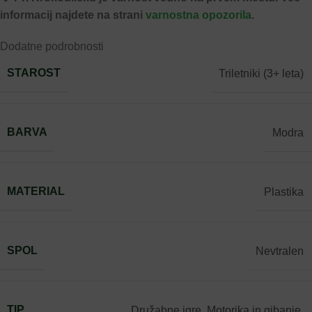
informacij najdete na strani
varnostna opozorila
.
Dodatne podrobnosti
STAROST
Triletniki (3+ leta)
BARVA
Modra
MATERIAL
Plastika
SPOL
Nevtralen
TIP
Družabne igre
,
Motorika in gibanje
,