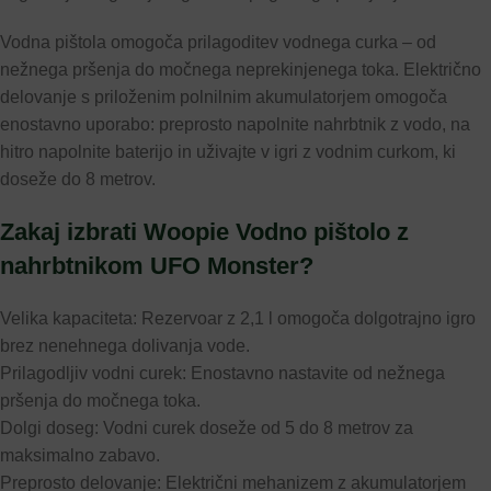
Vodna pištola omogoča prilagoditev vodnega curka – od
nežnega pršenja do močnega neprekinjenega toka. Električno
delovanje s priloženim polnilnim akumulatorjem omogoča
enostavno uporabo: preprosto napolnite nahrbtnik z vodo, na
hitro napolnite baterijo in uživajte v igri z vodnim curkom, ki
doseže do 8 metrov.
Zakaj izbrati Woopie Vodno pištolo z
nahrbtnikom UFO Monster?
Velika kapaciteta: Rezervoar z 2,1 l omogoča dolgotrajno igro
brez nenehnega dolivanja vode.
Prilagodljiv vodni curek: Enostavno nastavite od nežnega
pršenja do močnega toka.
Dolgi doseg: Vodni curek doseže od 5 do 8 metrov za
maksimalno zabavo.
Preprosto delovanje: Električni mehanizem z akumulatorjem