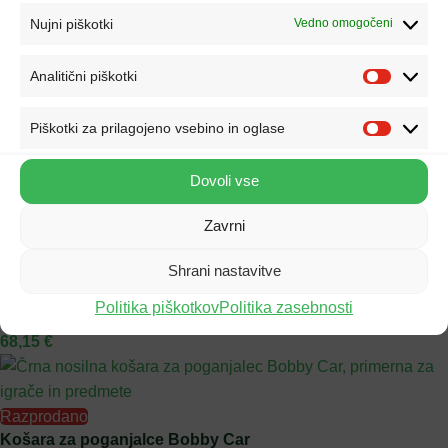
Nujni piškotki
Vedno omogočeni
Komplet za igranje golfa s stojalom in dodatki
Analitični piškotki
Woopie Toys
25,45
€
Piškotki za prilagojeno vsebino in oglase
Komplet za košarko, stojalo z višino 93 cm in žogo
Dovoli vse
Woopie Toys
24,15
€
Zavrni
Shrani nastavitve
Koš za košarko za otroke
Politika piškotkov
Politika zasebnosti
Smoby
68,15
€
Razprodano
Košara za poganjalce Bobby Car