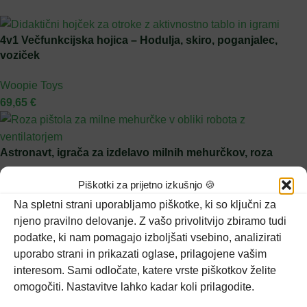
4v1 Večfunkcijska hojica – Hodulja, skiro, poganjalec,
voziček
Woopie Toys
69,65
€
Astronavt, igrača za izdelavo milnih mehurčkov, roza
Woopie Toys
Piškotki za prijetno izkušnjo 🍪
15,45
€
Na spletni strani uporabljamo piškotke, ki so ključni za
njeno pravilno delovanje. Z vašo privolitvijo zbiramo tudi
Razprodano
podatke, ki nam pomagajo izboljšati vsebino, analizirati
Interaktivni sprehajalec 3v1 – hojica, voziček in mizica
uporabo strani in prikazati oglase, prilagojene vašim
interesom. Sami odločate, katere vrste piškotkov želite
Smoby
omogočiti. Nastavitve lahko kadar koli prilagodite.
94,30
€