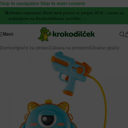
Skip to navigation
Skip to main content
🚀 Kmalu odpremo! Bodi med prvimi in prejmi 10 % – samo za
prijavljene na Krokodilčkove novičke →
[Pridruži se zdaj]
Meni
Domov
/
Igrače za otroke
/
Zabava na prostem
/
Gibalne igrače