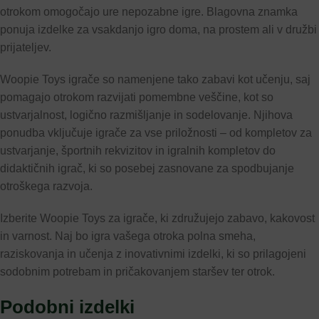
otrokom omogočajo ure nepozabne igre. Blagovna znamka
ponuja izdelke za vsakdanjo igro doma, na prostem ali v družbi
prijateljev.
Woopie Toys igrače so namenjene tako zabavi kot učenju, saj
pomagajo otrokom razvijati pomembne veščine, kot so
ustvarjalnost, logično razmišljanje in sodelovanje. Njihova
ponudba vključuje igrače za vse priložnosti – od kompletov za
ustvarjanje, športnih rekvizitov in igralnih kompletov do
didaktičnih igrač, ki so posebej zasnovane za spodbujanje
otroškega razvoja.
Izberite Woopie Toys za igrače, ki združujejo zabavo, kakovost
in varnost. Naj bo igra vašega otroka polna smeha,
raziskovanja in učenja z inovativnimi izdelki, ki so prilagojeni
sodobnim potrebam in pričakovanjem staršev ter otrok.
Podobni izdelki