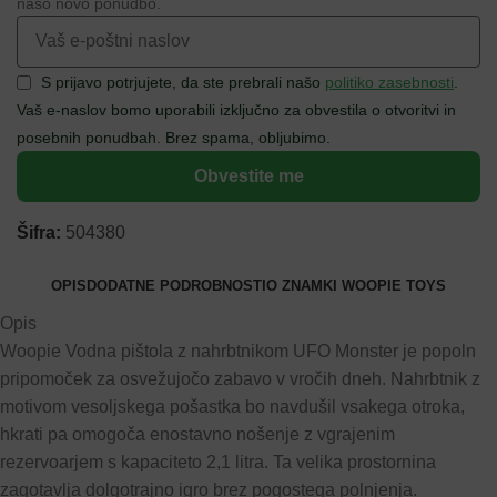
našo novo ponudbo.
S prijavo potrjujete, da ste prebrali našo
politiko zasebnosti
.
Vaš e-naslov bomo uporabili izključno za obvestila o otvoritvi in
posebnih ponudbah. Brez spama, obljubimo.
Obvestite me
Šifra:
504380
OPIS
DODATNE PODROBNOSTI
O ZNAMKI WOOPIE TOYS
Opis
Woopie Vodna pištola z nahrbtnikom UFO Monster je popoln
pripomoček za osvežujočo zabavo v vročih dneh. Nahrbtnik z
motivom vesoljskega pošastka bo navdušil vsakega otroka,
hkrati pa omogoča enostavno nošenje z vgrajenim
rezervoarjem s kapaciteto 2,1 litra. Ta velika prostornina
zagotavlja dolgotrajno igro brez pogostega polnjenja.