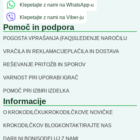
Klepetajte z nami na WhatsApp-u
Klepetajte z nami na Viber-ju
Pomoč in podpora
POGOSTA VPRAŠANJA (FAQ)
SLEDENJE NAROČILU
VRAČILA IN REKLAMACIJE
PLAČILA IN DOSTAVA
REŠEVANJE PRITOŽB IN SPOROV
VARNOST PRI UPORABI IGRAČ
POMOČ PRI IZBIRI IZDELKA
Informacije
O KROKODILČKU
KROKODILČKOVE NOVIČKE
KROKODILČKOV BLOG
KONTAKTIRAJTE NAS
DARILNI BONI
SODELUJ Z NAMI