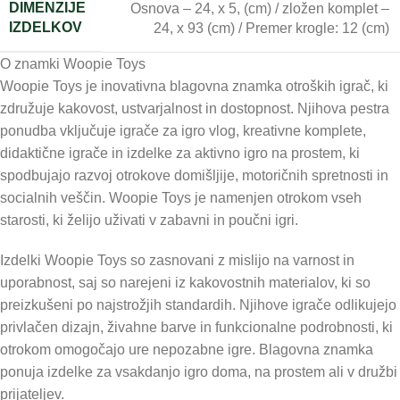
DIMENZIJE
Osnova – 24, x 5, (cm) / zložen komplet –
IZDELKOV
24, x 93 (cm) / Premer krogle: 12 (cm)
O znamki Woopie Toys
Woopie Toys je inovativna blagovna znamka otroških igrač, ki
združuje kakovost, ustvarjalnost in dostopnost. Njihova pestra
ponudba vključuje igrače za igro vlog, kreativne komplete,
didaktične igrače in izdelke za aktivno igro na prostem, ki
spodbujajo razvoj otrokove domišljije, motoričnih spretnosti in
socialnih veščin. Woopie Toys je namenjen otrokom vseh
starosti, ki želijo uživati v zabavni in poučni igri.
Izdelki Woopie Toys so zasnovani z mislijo na varnost in
uporabnost, saj so narejeni iz kakovostnih materialov, ki so
preizkušeni po najstrožjih standardih. Njihove igrače odlikujejo
privlačen dizajn, živahne barve in funkcionalne podrobnosti, ki
otrokom omogočajo ure nepozabne igre. Blagovna znamka
ponuja izdelke za vsakdanjo igro doma, na prostem ali v družbi
prijateljev.