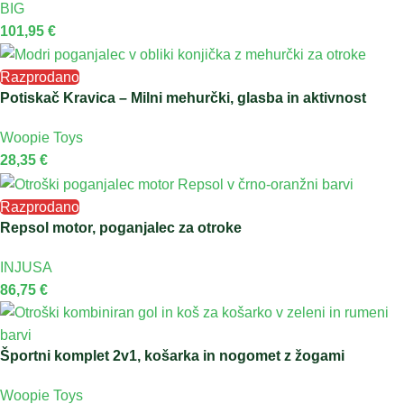
BIG
101,95
€
Razprodano
Potiskač Kravica – Milni mehurčki, glasba in aktivnost
Woopie Toys
28,35
€
Razprodano
Repsol motor, poganjalec za otroke
INJUSA
86,75
€
Športni komplet 2v1, košarka in nogomet z žogami
Woopie Toys