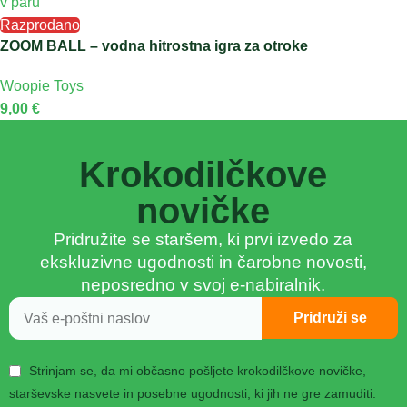
Razprodano
ZOOM BALL – vodna hitrostna igra za otroke
Woopie Toys
9,00
€
Krokodilčkove
novičke
Pridružite se staršem, ki prvi izvedo za
ekskluzivne ugodnosti in čarobne novosti,
neposredno v svoj e-nabiralnik.
Pridruži se
Strinjam se, da mi občasno pošljete krokodilčkove novičke,
starševske nasvete in posebne ugodnosti, ki jih ne gre zamuditi.