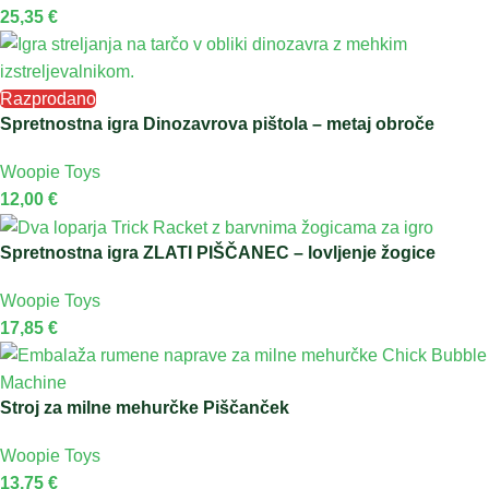
25,35
€
Razprodano
Spretnostna igra Dinozavrova pištola – metaj obroče
Woopie Toys
12,00
€
Spretnostna igra ZLATI PIŠČANEC – lovljenje žogice
Woopie Toys
17,85
€
Stroj za milne mehurčke Piščanček
Woopie Toys
13,75
€