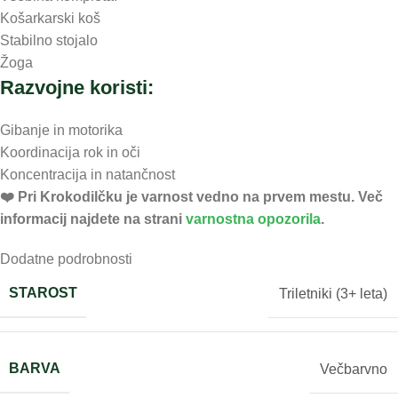
Košarkarski koš
Stabilno stojalo
Žoga
Razvojne koristi:
Gibanje in motorika
Koordinacija rok in oči
Koncentracija in natančnost
❤️ ️Pri Krokodilčku je varnost vedno na prvem mestu. Več
informacij najdete na strani
varnostna opozorila
.
Dodatne podrobnosti
STAROST
Triletniki (3+ leta)
BARVA
Večbarvno