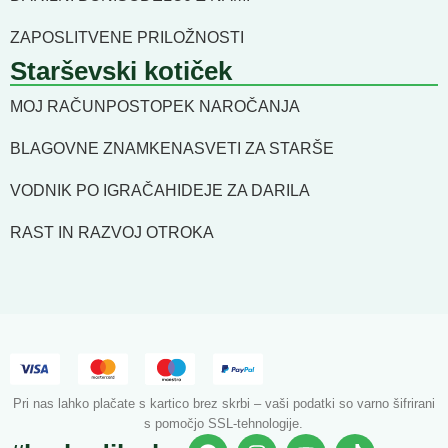
ZAPOSLITVENE PRILOŽNOSTI
Starševski kotiček
MOJ RAČUN
POSTOPEK NAROČANJA
BLAGOVNE ZNAMKE
NASVETI ZA STARŠE
VODNIK PO IGRAČAH
IDEJE ZA DARILA
RAST IN RAZVOJ OTROKA
Pri nas lahko plačate s kartico brez skrbi – vaši podatki so varno šifrirani
s pomočjo SSL-tehnologije.