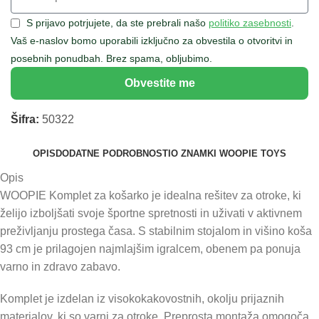
S prijavo potrjujete, da ste prebrali našo
politiko zasebnosti
.
Vaš e-naslov bomo uporabili izključno za obvestila o otvoritvi in
posebnih ponudbah. Brez spama, obljubimo.
Obvestite me
Šifra:
50322
OPIS
DODATNE PODROBNOSTI
O ZNAMKI WOOPIE TOYS
Opis
WOOPIE Komplet za košarko je idealna rešitev za otroke, ki
želijo izboljšati svoje športne spretnosti in uživati v aktivnem
preživljanju prostega časa. S stabilnim stojalom in višino koša
93 cm je prilagojen najmlajšim igralcem, obenem pa ponuja
varno in zdravo zabavo.
Komplet je izdelan iz visokokakovostnih, okolju prijaznih
materialov, ki so varni za otroke. Preprosta montaža omogoča