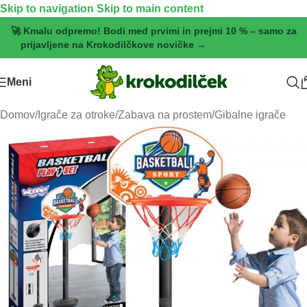
Skip to navigation
Skip to main content
🚀 Kmalu odpremo! Bodi med prvimi in prejmi 10 % – samo za
prijavljene na Krokodilčkove novičke →
[Pridruži se zdaj]
Meni
Domov
/
Igrače za otroke
/
Zabava na prostem
/
Gibalne igrače