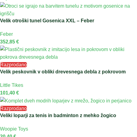
Velik otroški tunel Gosenica XXL – Feber
Feber
352,85
€
Razprodano
Velik peskovnik v obliki drevesnega debla z pokrovom
Little Tikes
101,40
€
Razprodano
Veliki loparji za tenis in badminton z mehko žogico
Woopie Toys
20,40
€