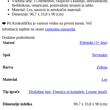
Vsebina seta: 15 elementov, vključno s kuhinjo, umivalnikom,
štedilnikom, omaricami, pomivalnim strojem in tablo.
Material: Les, naravni in netoksični materiali
Dimenzije: 90,7 x 33,8 x 90 (cm)
❤️ ️Pri Krokodilčku je varnost vedno na prvem mestu. Več
informacij najdete na strani
varnostna opozorila
.
Dodatne podrobnosti
Starost
Triletniki (3+ leta)
Spol
Nevtralen
Barva
Zelena
Material
Les
Tip igrače
Družabne igre
,
Figurice in kompleti
,
Lesene igrače
Dimenzije izdelka
90,7 x 33,8 x 90 (cm)