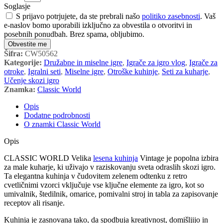
Soglasje
S prijavo potrjujete, da ste prebrali našo
politiko zasebnosti
. Vaš
e-naslov bomo uporabili izključno za obvestila o otvoritvi in
posebnih ponudbah. Brez spama, obljubimo.
Obvestite me
Šifra:
CW50562
Kategorije:
Družabne in miselne igre
,
Igrače za igro vlog
,
Igrače za
otroke
,
Igralni seti
,
Miselne igre
,
Otroške kuhinje
,
Seti za kuharje
,
Učenje skozi igro
Znamka:
Classic World
Opis
Dodatne podrobnosti
O znamki Classic World
Opis
CLASSIC WORLD Velika
lesena kuhinja
Vintage je popolna izbira
za male kuharje, ki uživajo v raziskovanju sveta odraslih skozi igro.
Ta elegantna kuhinja v čudovitem zelenem odtenku z retro
cvetličnimi vzorci vključuje vse ključne elemente za igro, kot so
umivalnik, štedilnik, omarice, pomivalni stroj in tabla za zapisovanje
receptov ali risanje.
Kuhinja je zasnovana tako, da spodbuja kreativnost, domišljijo in