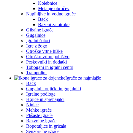
Kolebnice
Metanje obročev
Napihljive in vodne igrače
Back
Bazeni za otroke
Gibalne igrače
Gugalnice
Igralni šotori
Igre z žogo
Otroške vrtne hiške
Otroško vrtno pohištvo
Peskovniki in dodatki
Tobogani in igralni centri
Trampolini
Igrače za najmlajše
Back
Gugalni konjički in gugalniki
Igralne podloge
Hojice in sprehajalci
Ninice
Mehke igrače
Plišaste igrače
Razvojne igrače
Ropotuljice in grizala
Senzorične igrače