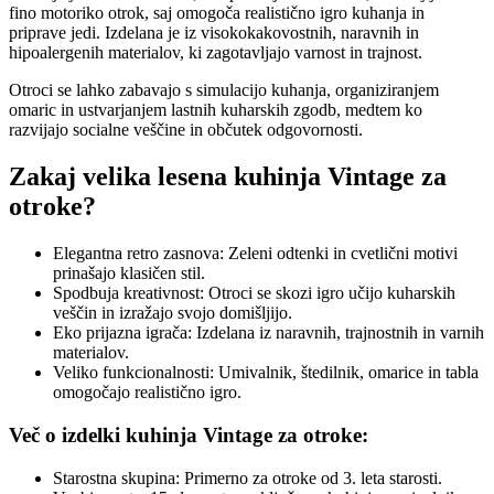
fino motoriko otrok, saj omogoča realistično igro kuhanja in
priprave jedi. Izdelana je iz visokokakovostnih, naravnih in
hipoalergenih materialov, ki zagotavljajo varnost in trajnost.
Otroci se lahko zabavajo s simulacijo kuhanja, organiziranjem
omaric in ustvarjanjem lastnih kuharskih zgodb, medtem ko
razvijajo socialne veščine in občutek odgovornosti.
Zakaj velika lesena kuhinja Vintage za
otroke?
Elegantna retro zasnova: Zeleni odtenki in cvetlični motivi
prinašajo klasičen stil.
Spodbuja kreativnost: Otroci se skozi igro učijo kuharskih
veščin in izražajo svojo domišljijo.
Eko prijazna igrača: Izdelana iz naravnih, trajnostnih in varnih
materialov.
Veliko funkcionalnosti: Umivalnik, štedilnik, omarice in tabla
omogočajo realistično igro.
Več o izdelki kuhinja Vintage za otroke:
Starostna skupina: Primerno za otroke od 3. leta starosti.