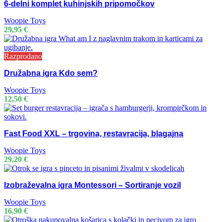
6-delni komplet kuhinjskih pripomočkov
Woopie Toys
29,95
€
Razprodano
Družabna igra Kdo sem?
Woopie Toys
12,50
€
Fast Food XXL – trgovina, restavracija, blagajna
Woopie Toys
29,20
€
Izobraževalna igra Montessori – Sortiranje vozil
Woopie Toys
16,90
€