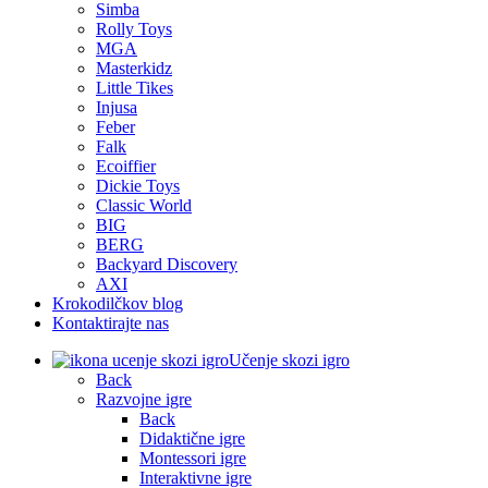
Simba
Rolly Toys
MGA
Masterkidz
Little Tikes
Injusa
Feber
Falk
Ecoiffier
Dickie Toys
Classic World
BIG
BERG
Backyard Discovery
AXI
Krokodilčkov blog
Kontaktirajte nas
Učenje skozi igro
Back
Razvojne igre
Back
Didaktične igre
Montessori igre
Interaktivne igre