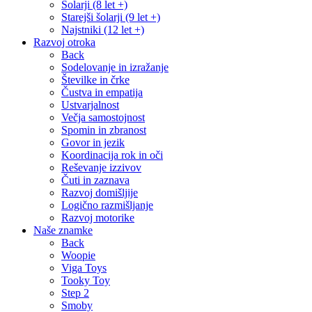
Šolarji (8 let +)
Starejši šolarji (9 let +)
Najstniki (12 let +)
Razvoj otroka
Back
Sodelovanje in izražanje
Številke in črke
Čustva in empatija
Ustvarjalnost
Večja samostojnost
Spomin in zbranost
Govor in jezik
Koordinacija rok in oči
Reševanje izzivov
Čuti in zaznava
Razvoj domišljije
Logično razmišljanje
Razvoj motorike
Naše znamke
Back
Woopie
Viga Toys
Tooky Toy
Step 2
Smoby