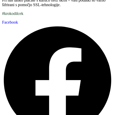
Pri nas lahko plačate s kartico brez skrbi – vaši podatki so varno
šifrirani s pomočjo SSL-tehnologije.
#krokodilcek
Facebook