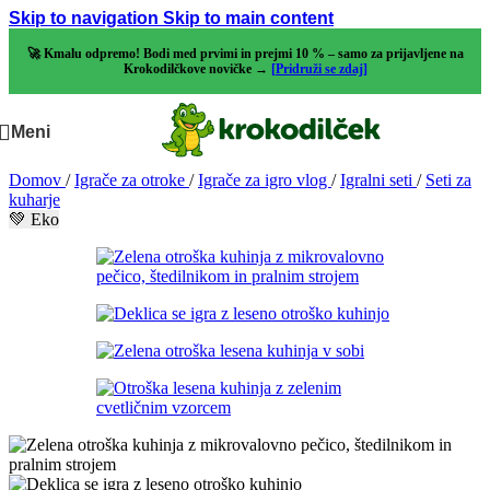
Skip to navigation
Skip to main content
🚀 Kmalu odpremo! Bodi med prvimi in prejmi 10 % – samo za prijavljene na
Krokodilčkove novičke →
[Pridruži se zdaj]
Meni
Domov
/
Igrače za otroke
/
Igrače za igro vlog
/
Igralni seti
/
Seti za
kuharje
💚 Eko