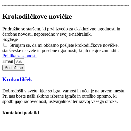
Krokodilčkove novičke
Pridružite se staršem, ki prvi izvedo za ekskluzivne ugodnosti in
čarobne novosti, neposredno v svoj e-nabiralnik.
Soglasje
Strinjam se, da mi občasno pošljete krokodilčkove novičke,
starševske nasvete in posebne ugodnosti, ki jih ne gre zamuditi.
Politika zasebnosti
Email
Pridruži se
Krokodilček
Dobrodošli v svetu, kjer so igra, varnost in učenje na prvem mestu.
Pri nas boste našli skrbno izbrane igrače in otroško opremo, ki
spodbujajo radovednost, ustvarjalnost ter razvoj vašega otroka.
Kontaktni podatki