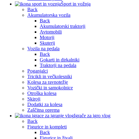
Šport in vožnja
Back
Akumulatorska vozila
Back
Akumulatorski traktorji
Avtomobili
Motorji
Skuterji
Vozila na pedala
Back
Gokarti in dirkalniki
Traktorji na pedala
Poganjalci
Tricikli in večkolesniki
Kolesa za ravnotežje
Vozički in samokolnice
Otroška kolesa
Skiroji
Dodatki za kolesa
Zaščitna oprema
Igrače za igro vlog
Back
Figurice in kompleti
Back
Figurice in živali