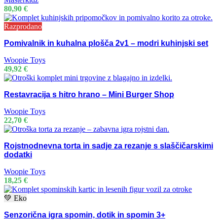
80,90
€
Razprodano
Pomivalnik in kuhalna plošča 2v1 – modri kuhinjski set
Woopie Toys
49,92
€
Restavracija s hitro hrano – Mini Burger Shop
Woopie Toys
22,70
€
Rojstnodnevna torta in sadje za rezanje s slaščičarskimi
dodatki
Woopie Toys
18,25
€
💚 Eko
Senzorična igra spomin, dotik in spomin 3+