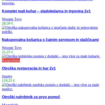
Komplet mali kuhar – sladoledarna in trgovina 2v1
Woopie Toys
20,50
€
Nakupovalna košarica s čajnim servisom in slaščicami
Woopie Toys
21,25
€
Razprodano
Otroška restavracija in bar 2v1
Smoby
119,25
€
Otroški nahrbtnik za prvo pomoč
Masterkidz