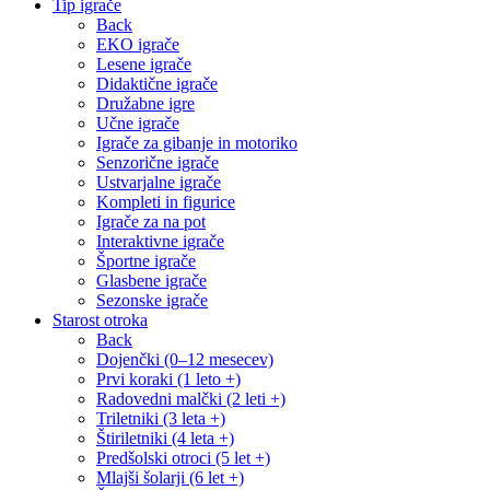
Tip igrače
Back
EKO igrače
Lesene igrače
Didaktične igrače
Družabne igre
Učne igrače
Igrače za gibanje in motoriko
Senzorične igrače
Ustvarjalne igrače
Kompleti in figurice
Igrače za na pot
Interaktivne igrače
Športne igrače
Glasbene igrače
Sezonske igrače
Starost otroka
Back
Dojenčki (0–12 mesecev)
Prvi koraki (1 leto +)
Radovedni malčki (2 leti +)
Triletniki (3 leta +)
Štiriletniki (4 leta +)
Predšolski otroci (5 let +)
Mlajši šolarji (6 let +)