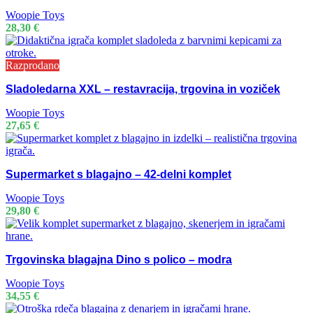
Woopie Toys
28,30
€
Razprodano
Sladoledarna XXL – restavracija, trgovina in voziček
Woopie Toys
27,65
€
Supermarket s blagajno – 42-delni komplet
Woopie Toys
29,80
€
Trgovinska blagajna Dino s polico – modra
Woopie Toys
34,55
€