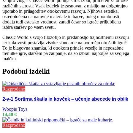
za igro vlog – Classic World ponuja širok izbor, primeren za otroke
različnih starosti. Vsak izdelek je zasnovan z mislijo na dolgotrajno
uporabo in prilagoditev otrokovemu razvoju. Njihova estetika,
osredotočena na naravne materiale in barve, poleg uporabnosti
dodaja tudi estetsko vrednost, zaradi česar so igrače priljubljena
izbira staršev po vsem svetu.
Classic World s svojo filozofijo in predanostjo trajnostnemu razvoju
ter kakovosti postavlja visoke standarde na področju otroških igrač.
To je blagovna znamka, ki otrokom prinaša veselje in nepozabne
trenutke igre, staršem pa zaupanje, da so izbrali najboljše za svojega
malčka.
Podobni izdelki
Razprodano
2-v-1 Sortirna škatla in kovček – učenje abecede in oblik
Woopie Toys
14,40
€
Razprodano