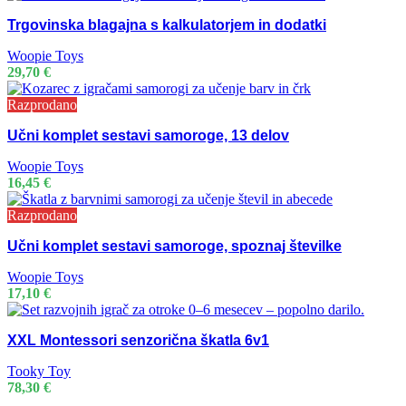
Trgovinska blagajna s kalkulatorjem in dodatki
Woopie Toys
29,70
€
Razprodano
Učni komplet sestavi samoroge, 13 delov
Woopie Toys
16,45
€
Razprodano
Učni komplet sestavi samoroge, spoznaj številke
Woopie Toys
17,10
€
XXL Montessori senzorična škatla 6v1
Tooky Toy
78,30
€