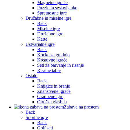
Magnetne igrače
Puzzle in sestavljanke
Spretnostne igre
Družabne in miselne igre
Back
Miselne igre
Družabne igre
Karte
Ustvarjalne igre
Back
Kocke za gradnjo
Kreativne igrače
Seti za barvanje in risanje
Risalne table
Ostalo
Back
Knjigice in branje
Znanstvene igrače
Gradbene igre
Otroška glasbila
Zabava na prostem
Back
Športne igre
Back
Golf seti