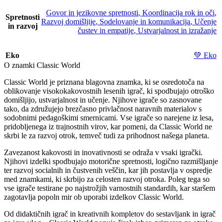
Govor in jezikovne spretnosti
,
Koordinacija rok in oči
,
Spretnosti
Razvoj domišljije
,
Sodelovanje in komunikacija
,
Učenje
in razvoj
čustev in empatije
,
Ustvarjalnost in izražanje
Eko
💚 Eko
O znamki Classic World
Classic World je priznana blagovna znamka, ki se osredotoča na
oblikovanje visokokakovostnih lesenih igrač, ki spodbujajo otroško
domišljijo, ustvarjalnost in učenje. Njihove igrače so zasnovane
tako, da združujejo brezčasno privlačnost naravnih materialov s
sodobnimi pedagoškimi smernicami. Vse igrače so narejene iz lesa,
pridobljenega iz trajnostnih virov, kar pomeni, da Classic World ne
skrbi le za razvoj otrok, temveč tudi za prihodnost našega planeta.
Zavezanost kakovosti in inovativnosti se odraža v vsaki igrački.
Njihovi izdelki spodbujajo motorične spretnosti, logično razmišljanje
ter razvoj socialnih in čustvenih veščin, kar jih postavlja v ospredje
med znamkami, ki skrbijo za celosten razvoj otroka. Poleg tega so
vse igrače testirane po najstrožjih varnostnih standardih, kar staršem
zagotavlja popoln mir ob uporabi izdelkov Classic World.
Od didaktičnih igrač in kreativnih kompletov do sestavljank in igrač