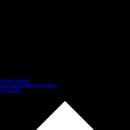
vo v ponudbi
ižani izdelki
Do razprodaje
ost otroka
čki
2 mesecev
koraki