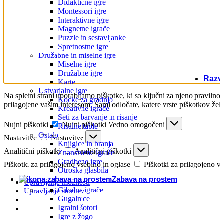
Didaktične igre
Montessori igre
Interaktivne igre
Starej
Magnetne igrače
9 let
Puzzle in sestavljanke
Spretnostne igre
Družabne in miselne igre
Najstn
Miselne igre
12 l
Družabne igre
Razv
Karte
Ustvarjalne igre
Na spletni strani uporabljamo piškotke, ki so ključni za njeno pravilno
Kocke za gradnjo
prilagojene vašim interesom. Sami odločate, katere vrste piškotkov žel
Sode
Kreativne igrače
Seti za barvanje in risanje
Nujni piškotki
Nujni piškotki
Vedno omogočeni
Risalne table
Štev
Ostalo
Nastavitve
Nastavitve
Knjigice in branja
Analitični piškotki
Analitični piškotki
Znanstvene igrače
Gradbene igre
Čust
Piškotki za prilagojeno vsebino in oglase
Piškotki za prilagojeno 
Otroška glasbila
Zabava na prostem
Upravljanje možnosti
Ustv
Gibalne igrače
Upravljanje storitev
Gugalnice
Igralni šotori
Igre z žogo
Večj