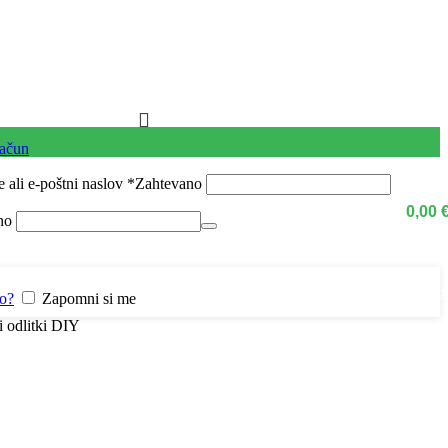
račun
 ali e-poštni naslov
*
Zahtevano
0,00
no
Kontaktirajte na
lo?
Zapomni si me
 odlitki DIY