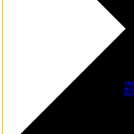
✨No
🔥Zn
Star
Dojen
0–1
Prvi 