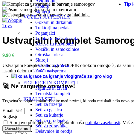
Avtomobili
Tip 
Motorji
Skuterji
VOZILA NA PEDALA
Eko 
Gokarti in dirkalniki
Traktorji na pedala
Poganjalci
Ustvarjalni komplet Samorog
Lese
Tricikli in večkolesniki
Kolesa za razvnotežje
Vozički in samokolnice
Otroška kolesa
Dida
9,90
€
Skiroji
Ustvarjalni komplet Samorogi WOOPIE otrokom omogoča, da sami izdela
Dodatki za kolesa
lastnim delom.
Celoten opis ↓
Zaščitna oprema
Senz
Igrače za igro vlog
FIGURICE IN KOMPLETI
🚀 Ne zamudite otvoritve!
Figurice in živali
Komp
Tematski kompleti
IGRALNI SETI
Trgovina se odpira kmalu! Bodite med prvimi, ki bodo raziskali našo novo 
Seti za frizerja
Igra
Seti za gasilca
Email
Seti za kuharje
Soglasje
Seti za prodajalca
Učne
S prijavo potrjujete, da ste prebrali našo
politiko zasebnosti
. Vaš e
Seti za zdravnika
Obvestite me
Delavnice in orodja