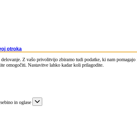
ši šolarji
 +
iki
et +
oj otroka
 delovanje. Z vašo privolitvijo zbiramo tudi podatke, ki nam pomagajo izb
ite omogočiti. Nastavitve lahko kadar koli prilagodite.
lovanje in izražanje
ilke in črke
va in empatija
vsebino in oglase
arjalnost
a samostojnost