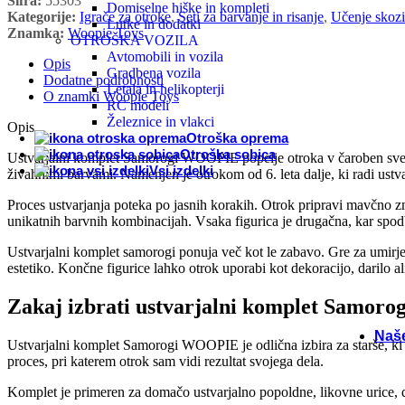
Šifra:
55303
Domiselne hiške in kompleti
Glas
Kategorije:
Igrače za otroke
,
Seti za barvanje in risanje
,
Učenje skozi
Lutke in dodatki
Znamka:
Woopie Toys
OTROŠKA VOZILA
Avtomobili in vozila
Ustv
Opis
Gradbena vozila
Dodatne podrobnosti
Letala in helikopterji
O znamki Woopie Toys
RC modeli
Igra
Železnice in vlakci
Opis
Otroška oprema
Otroška sobica
Ustvarjalni komplet Samorogi WOOPIE popelje otroka v čaroben svet do
Inte
Vsi izdelki
živahnimi barvami. Namenjen je otrokom od 6. leta dalje, ki radi ustvar
Proces ustvarjanja poteka po jasnih korakih. Otrok pripravi mavčno zme
Druž
unikatnih barvnih kombinacijah. Vsaka figurica je drugačna, kar spodb
Ustvarjalni komplet samorogi ponuja več kot le zabavo. Gre za umirje
Špor
estetiko. Končne figurice lahko otrok uporabi kot dekoracijo, darilo ali
Zakaj izbrati ustvarjalni komplet Samo
Sezo
Naš
Ustvarjalni komplet Samorogi WOOPIE je odlična izbira za starše, ki 
proces, pri katerem otrok sam vidi rezultat svojega dela.
Komplet je primeren za domačo ustvarjalno popoldne, likovne urice, de