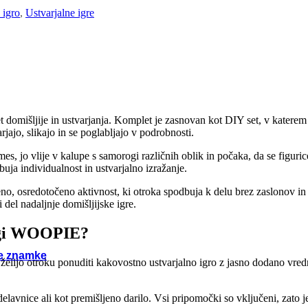
bene igrače
 igro
,
Ustvarjalne igre
arjalne igrače
če za na pot
mišljije in ustvarjanja. Komplet je zasnovan kot DIY set, v katerem o
raktivne igrače
jajo, slikajo in se poglabljajo v podrobnosti.
s, jo vlije v kalupe s samorogi različnih oblik in počaka, da se figuri
abne igre
uja individualnost in ustvarjalno izražanje.
no, osredotočeno aktivnost, ki otroka spodbuja k delu brez zaslonov in
tne igrače
 del nadaljnje domišljijske igre.
rogi WOOPIE?
nske igrače
e znamke
želijo otroku ponuditi kakovostno ustvarjalno igro z jasno dodano vred
Woopie
Viga
Tooky Toy
lavnice ali kot premišljeno darilo. Vsi pripomočki so vključeni, zato j
Step 2