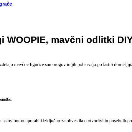
igrače
igrače
i WOOPIE, mavčni odlitki DI
ne igrače
ktične igrače
jo mavčne figurice samorogov in jih pobarvajo po lastni domišljiji. U
orične igrače
leti in figurice
ponudbo.
če za gibanje in motoriko
 igrače
-naslov bomo uporabili izključno za obvestila o otvoritvi in posebnih 