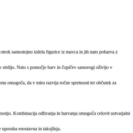
trok samostojno izdela figurice iz mavca in jih nato pobarva z
ce strdijo. Nato s pomočjo barv in čopičev samorogi oživijo v
 mu omogoča, da v miru razvija ročne spretnosti ter občutek za
nostjo. Kombinacija odlivanja in barvanja omogoča celovit ustvarjalni
e uporaba enostavna in takojšnja.