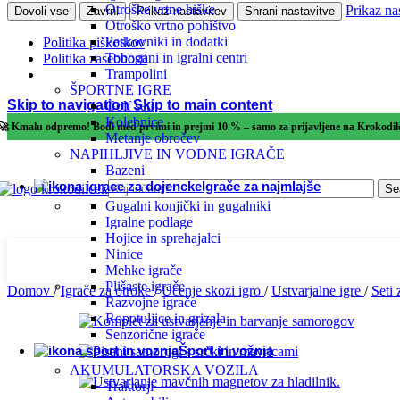
Otroške vrtne hiške
Prikaz na
Dovoli vse
Zavrni
Prikaz nastavitev
Shrani nastavitve
Otroško vrtno pohištvo
Peskovniki in dodatki
Politika piškotkov
Spom
Tobogani in igralni centri
Politika zasebnosti
Trampolini
ŠPORTNE IGRE
Govo
Skip to navigation
Skip to main content
Golf seti
Kolebnice
🚀 Kmalu odpremo! Bodi med prvimi in prejmi 10 % – samo za prijavljene na Krokodi
Metanje obročev
Koor
NAPIHLJIVE IN VODNE IGRAČE
Bazeni
Igrače za najmlajše
Se
Reše
Gugalni konjički in gugalniki
Igralne podlage
Hojice in sprehajalci
Čuti
Ninice
Mehke igrače
Plišaste igrače
Domov
/
Igrače za otroke
/
Učenje skozi igro
/
Ustvarjalne igre
/
Seti 
Razv
Razvojne igrače
Ropotuljice in grizala
Senzorične igrače
Logi
Šport in vožnja
AKUMULATORSKA VOZILA
Traktorji
Razv