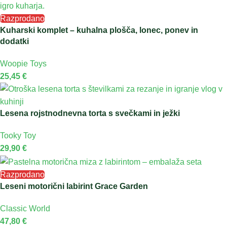
Razprodano
Kuharski komplet – kuhalna plošča, lonec, ponev in
dodatki
Woopie Toys
25,45
€
Lesena rojstnodnevna torta s svečkami in ježki
Tooky Toy
29,90
€
Razprodano
Leseni motorični labirint Grace Garden
Classic World
47,80
€