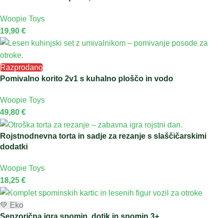
Woopie Toys
19,90
€
Razprodano
Pomivalno korito 2v1 s kuhalno ploščo in vodo
Woopie Toys
49,80
€
Rojstnodnevna torta in sadje za rezanje s slaščičarskimi
dodatki
Woopie Toys
18,25
€
💚 Eko
Senzorična igra spomin, dotik in spomin 3+