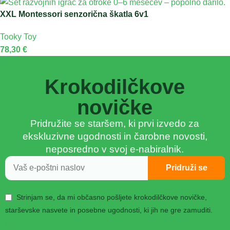
XXL Montessori senzorična škatla 6v1
Tooky Toy
78,30
€
Krokodilčkove
novičke
Pridružite se staršem, ki prvi izvedo za
ekskluzivne ugodnosti in čarobne novosti,
neposredno v svoj e-nabiralnik.
Pridruži se
Strinjam se, da mi občasno pošljete krokodilčkove novičke,
starševske nasvete in posebne ugodnosti, ki jih ne gre zamuditi.
Politika zasebnosti