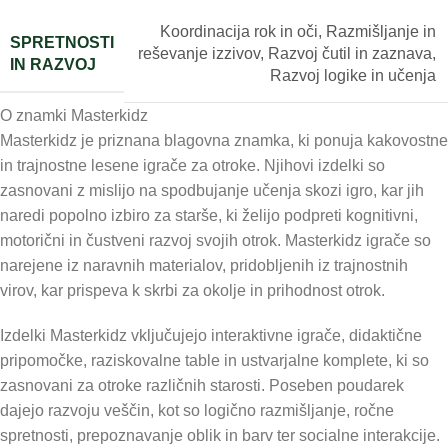
Koordinacija rok in oči
,
Razmišljanje in
SPRETNOSTI
reševanje izzivov
,
Razvoj čutil in zaznava
,
IN RAZVOJ
Razvoj logike in učenja
O znamki Masterkidz
Masterkidz je priznana blagovna znamka, ki ponuja kakovostne
in trajnostne lesene igrače za otroke. Njihovi izdelki so
zasnovani z mislijo na spodbujanje učenja skozi igro, kar jih
naredi popolno izbiro za starše, ki želijo podpreti kognitivni,
motorični in čustveni razvoj svojih otrok. Masterkidz igrače so
narejene iz naravnih materialov, pridobljenih iz trajnostnih
virov, kar prispeva k skrbi za okolje in prihodnost otrok.
Izdelki Masterkidz vključujejo interaktivne igrače, didaktične
pripomočke, raziskovalne table in ustvarjalne komplete, ki so
zasnovani za otroke različnih starosti. Poseben poudarek
dajejo razvoju veščin, kot so logično razmišljanje, ročne
spretnosti, prepoznavanje oblik in barv ter socialne interakcije.