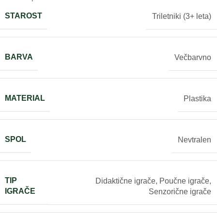
STAROST
Triletniki (3+ leta)
BARVA
Večbarvno
MATERIAL
Plastika
SPOL
Nevtralen
TIP
Didaktične igrače
,
Poučne igrače
,
IGRAČE
Senzorične igrače