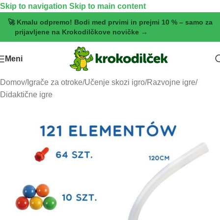
Skip to navigation
Skip to main content
🚀 Kmalu odpremo! Bodi med prvimi in prejmi 10 % – samo za
prijavljene na Krokodilčkove novičke →
[Pridruži se zdaj]
Meni
Domov
/
Igrače za otroke
/
Učenje skozi igro
/
Razvojne igre
/
Didaktične igre