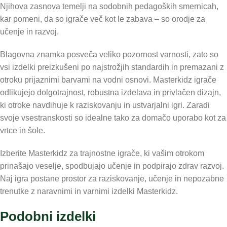
Njihova zasnova temelji na sodobnih pedagoških smernicah,
kar pomeni, da so igrače več kot le zabava – so orodje za
učenje in razvoj.
Blagovna znamka posveča veliko pozornost varnosti, zato so
vsi izdelki preizkušeni po najstrožjih standardih in premazani z
otroku prijaznimi barvami na vodni osnovi. Masterkidz igrače
odlikujejo dolgotrajnost, robustna izdelava in privlačen dizajn,
ki otroke navdihuje k raziskovanju in ustvarjalni igri. Zaradi
svoje vsestranskosti so idealne tako za domačo uporabo kot za
vrtce in šole.
Izberite Masterkidz za trajnostne igrače, ki vašim otrokom
prinašajo veselje, spodbujajo učenje in podpirajo zdrav razvoj.
Naj igra postane prostor za raziskovanje, učenje in nepozabne
trenutke z naravnimi in varnimi izdelki Masterkidz.
Podobni izdelki