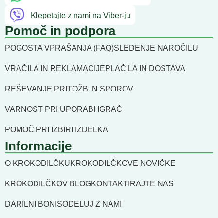
Klepetajte z nami na Viber-ju
Pomoč in podpora
POGOSTA VPRAŠANJA (FAQ)
SLEDENJE NAROČILU
VRAČILA IN REKLAMACIJE
PLAČILA IN DOSTAVA
REŠEVANJE PRITOŽB IN SPOROV
VARNOST PRI UPORABI IGRAČ
POMOČ PRI IZBIRI IZDELKA
Informacije
O KROKODILČKU
KROKODILČKOVE NOVIČKE
KROKODILČKOV BLOG
KONTAKTIRAJTE NAS
DARILNI BONI
SODELUJ Z NAMI