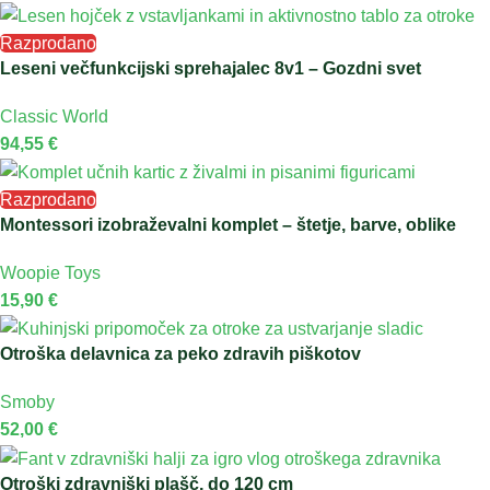
Razprodano
Leseni večfunkcijski sprehajalec 8v1 – Gozdni svet
Classic World
94,55
€
Razprodano
Montessori izobraževalni komplet – štetje, barve, oblike
Woopie Toys
15,90
€
Otroška delavnica za peko zdravih piškotov
Smoby
52,00
€
Otroški zdravniški plašč, do 120 cm