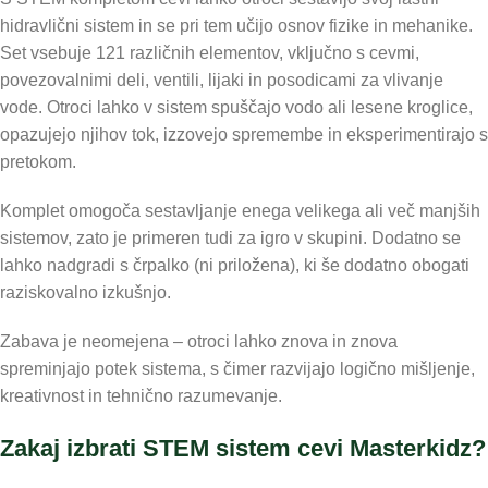
hidravlični sistem in se pri tem učijo osnov fizike in mehanike.
Set vsebuje 121 različnih elementov, vključno s cevmi,
povezovalnimi deli, ventili, lijaki in posodicami za vlivanje
vode. Otroci lahko v sistem spuščajo vodo ali lesene kroglice,
opazujejo njihov tok, izzovejo spremembe in eksperimentirajo s
pretokom.
Komplet omogoča sestavljanje enega velikega ali več manjših
sistemov, zato je primeren tudi za igro v skupini. Dodatno se
lahko nadgradi s črpalko (ni priložena), ki še dodatno obogati
raziskovalno izkušnjo.
Zabava je neomejena – otroci lahko znova in znova
spreminjajo potek sistema, s čimer razvijajo logično mišljenje,
kreativnost in tehnično razumevanje.
Zakaj izbrati STEM sistem cevi Masterkidz?