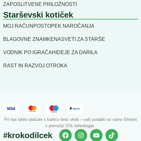
ZAPOSLITVENE PRILOŽNOSTI
Starševski kotiček
MOJ RAČUN
POSTOPEK NAROČANJA
BLAGOVNE ZNAMKE
NASVETI ZA STARŠE
VODNIK PO IGRAČAH
IDEJE ZA DARILA
RAST IN RAZVOJ OTROKA
Pri nas lahko plačate s kartico brez skrbi – vaši podatki so varno šifrirani
s pomočjo SSL-tehnologije.
#krokodilcek