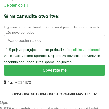
Celoten opis ↓
🚀 Ne zamudite otvoritve!
Trgovina se odpira kmalu! Bodite med prvimi, ki bodo raziskali
našo novo ponudbo.
S prijavo potrjujete, da ste prebrali našo
politiko zasebnosti
.
Vaš e-naslov bomo uporabili izključno za obvestila o otvoritvi in
posebnih ponudbah. Brez spama, obljubimo.
Obvestite me
Šifra:
ME14870
OPIS
DODATNE PODROBNOSTI
O ZNAMKI MASTERKIDZ
Opis
S STEM kompletom cevi lahko otroci sestavijo svoj lastni