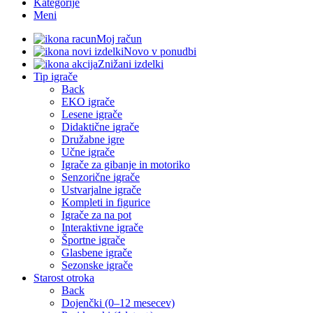
Kategorije
Meni
Moj račun
Novo v ponudbi
Znižani izdelki
Tip igrače
Back
EKO igrače
Lesene igrače
Didaktične igrače
Družabne igre
Učne igrače
Igrače za gibanje in motoriko
Senzorične igrače
Ustvarjalne igrače
Kompleti in figurice
Igrače za na pot
Interaktivne igrače
Športne igrače
Glasbene igrače
Sezonske igrače
Starost otroka
Back
Dojenčki (0–12 mesecev)