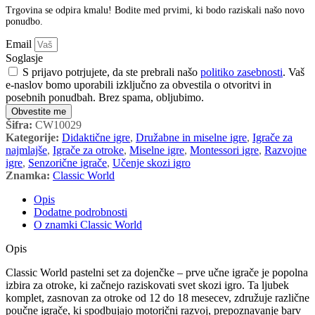
Trgovina se odpira kmalu! Bodite med prvimi, ki bodo raziskali našo novo
ponudbo.
Email
Soglasje
S prijavo potrjujete, da ste prebrali našo
politiko zasebnosti
. Vaš
e-naslov bomo uporabili izključno za obvestila o otvoritvi in
posebnih ponudbah. Brez spama, obljubimo.
Obvestite me
Šifra:
CW10029
Kategorije:
Didaktične igre
,
Družabne in miselne igre
,
Igrače za
najmlajše
,
Igrače za otroke
,
Miselne igre
,
Montessori igre
,
Razvojne
igre
,
Senzorične igrače
,
Učenje skozi igro
Znamka:
Classic World
Opis
Dodatne podrobnosti
O znamki Classic World
Opis
Classic World pastelni set za dojenčke – prve učne igrače je popolna
izbira za otroke, ki začnejo raziskovati svet skozi igro. Ta ljubek
komplet, zasnovan za otroke od 12 do 18 mesecev, združuje različne
poučne igrače, ki spodbujajo motorični razvoj, prepoznavanje barv