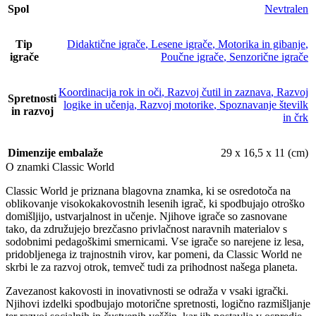
Spol
Nevtralen
Tip
Didaktične igrače
,
Lesene igrače
,
Motorika in gibanje
,
igrače
Poučne igrače
,
Senzorične igrače
Koordinacija rok in oči
,
Razvoj čutil in zaznava
,
Razvoj
Spretnosti
logike in učenja
,
Razvoj motorike
,
Spoznavanje številk
in razvoj
in črk
Dimenzije embalaže
29 x 16,5 x 11 (cm)
O znamki Classic World
Classic World je priznana blagovna znamka, ki se osredotoča na
oblikovanje visokokakovostnih lesenih igrač, ki spodbujajo otroško
domišljijo, ustvarjalnost in učenje. Njihove igrače so zasnovane
tako, da združujejo brezčasno privlačnost naravnih materialov s
sodobnimi pedagoškimi smernicami. Vse igrače so narejene iz lesa,
pridobljenega iz trajnostnih virov, kar pomeni, da Classic World ne
skrbi le za razvoj otrok, temveč tudi za prihodnost našega planeta.
Zavezanost kakovosti in inovativnosti se odraža v vsaki igrački.
Njihovi izdelki spodbujajo motorične spretnosti, logično razmišljanje