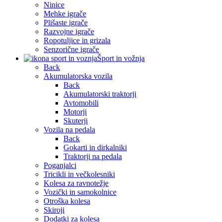
Ninice
Mehke igrače
Plišaste igrače
Razvojne igrače
Ropotuljice in grizala
Senzorične igrače
Šport in vožnja
Back
Akumulatorska vozila
Back
Akumulatorski traktorji
Avtomobili
Motorji
Skuterji
Vozila na pedala
Back
Gokarti in dirkalniki
Traktorji na pedala
Poganjalci
Tricikli in večkolesniki
Kolesa za ravnotežje
Vozički in samokolnice
Otroška kolesa
Skiroji
Dodatki za kolesa