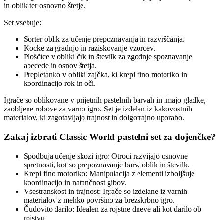
in oblik ter osnovno štetje.
Set vsebuje:
Sorter oblik za učenje prepoznavanja in razvrščanja.
Kocke za gradnjo in raziskovanje vzorcev.
Ploščice v obliki črk in številk za zgodnje spoznavanje
abecede in osnov štetja.
Prepletanko v obliki zajčka, ki krepi fino motoriko in
koordinacijo rok in oči.
Igrače so oblikovane v prijetnih pastelnih barvah in imajo gladke,
zaobljene robove za varno igro. Set je izdelan iz kakovostnih
materialov, ki zagotavljajo trajnost in dolgotrajno uporabo.
Zakaj izbrati Classic World pastelni set za dojenčke?
Spodbuja učenje skozi igro: Otroci razvijajo osnovne
spretnosti, kot so prepoznavanje barv, oblik in številk.
Krepi fino motoriko: Manipulacija z elementi izboljšuje
koordinacijo in natančnost gibov.
Vsestranskost in trajnost: Igrače so izdelane iz varnih
materialov z mehko površino za brezskrbno igro.
Čudovito darilo: Idealen za rojstne dneve ali kot darilo ob
rojstvu.