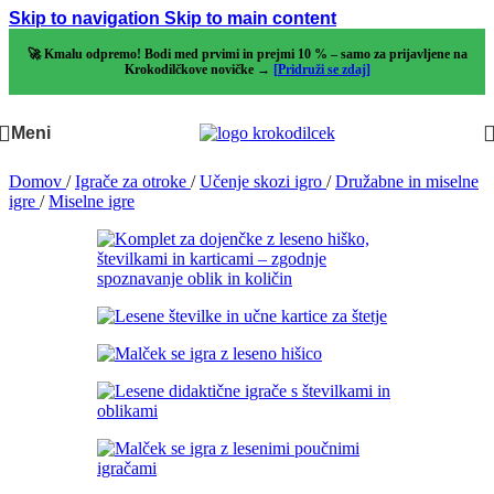
Skip to navigation
Skip to main content
🚀 Kmalu odpremo! Bodi med prvimi in prejmi 10 % – samo za prijavljene na
Krokodilčkove novičke →
[Pridruži se zdaj]
Meni
Domov
/
Igrače za otroke
/
Učenje skozi igro
/
Družabne in miselne
igre
/
Miselne igre