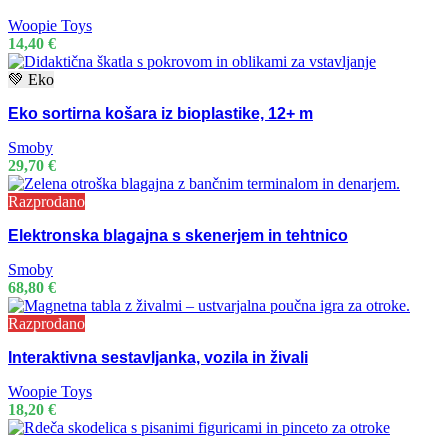
Woopie Toys
14,40
€
💚 Eko
Eko sortirna košara iz bioplastike, 12+ m
Smoby
29,70
€
Razprodano
Elektronska blagajna s skenerjem in tehtnico
Smoby
68,80
€
Razprodano
Interaktivna sestavljanka, vozila in živali
Woopie Toys
18,20
€