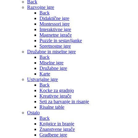
Back
Razvojne igre
Back
Didaktične igre
Montessori igre
Interaktivne igre
Magnetne igrače
Puzzle in sestavljanke
Spretnostne igre
Družabne in miselne igre
Back
Miselne igre
Družabne igre
Karte
Ustvarjalne igre
Back
Kocke za gradnjo
Kreativne igrače
Seti za barvanje in risanje
Risalne table
Ostalo
Back
Knjigice in branje
Znanstvene igrače
Gradbene igre