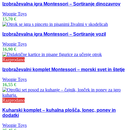
Izobraževalna igra Montessori – Sortiranje dinozavrov
Woopie Toys
15,70
€
Izobraževalna igra Montessori – Sortiranje vozil
Woopie Toys
16,90
€
Razprodano
Izobraževalni komplet Montessori – morski svet in štetje
Woopie Toys
16,55
€
Razprodano
Kuharski komplet – kuhalna plošča, lonec, ponev in
dodatki
Woopie Toys