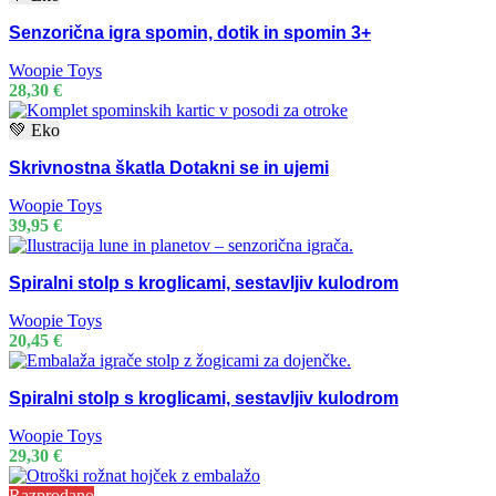
Senzorična igra spomin, dotik in spomin 3+
Woopie Toys
28,30
€
💚 Eko
Skrivnostna škatla Dotakni se in ujemi
Woopie Toys
39,95
€
Spiralni stolp s kroglicami, sestavljiv kulodrom
Woopie Toys
20,45
€
Spiralni stolp s kroglicami, sestavljiv kulodrom
Woopie Toys
29,30
€
Razprodano