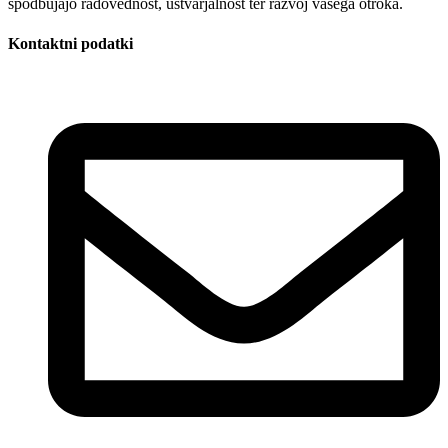
spodbujajo radovednost, ustvarjalnost ter razvoj vašega otroka.
Kontaktni podatki