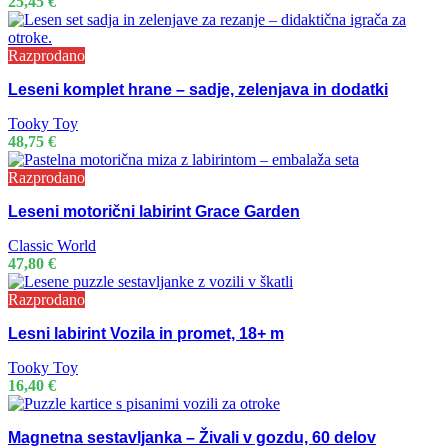
25,45
€
Razprodano
Leseni komplet hrane – sadje, zelenjava in dodatki
Tooky Toy
48,75
€
Razprodano
Leseni motorični labirint Grace Garden
Classic World
47,80
€
Razprodano
Lesni labirint Vozila in promet, 18+ m
Tooky Toy
16,40
€
Magnetna sestavljanka – Živali v gozdu, 60 delov