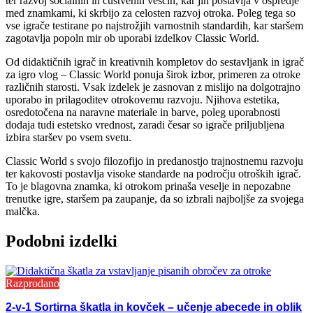
ter razvoj socialnih in čustvenih veščin, kar jih postavlja v ospredje
med znamkami, ki skrbijo za celosten razvoj otroka. Poleg tega so
vse igrače testirane po najstrožjih varnostnih standardih, kar staršem
zagotavlja popoln mir ob uporabi izdelkov Classic World.
Od didaktičnih igrač in kreativnih kompletov do sestavljank in igrač
za igro vlog – Classic World ponuja širok izbor, primeren za otroke
različnih starosti. Vsak izdelek je zasnovan z mislijo na dolgotrajno
uporabo in prilagoditev otrokovemu razvoju. Njihova estetika,
osredotočena na naravne materiale in barve, poleg uporabnosti
dodaja tudi estetsko vrednost, zaradi česar so igrače priljubljena
izbira staršev po vsem svetu.
Classic World s svojo filozofijo in predanostjo trajnostnemu razvoju
ter kakovosti postavlja visoke standarde na področju otroških igrač.
To je blagovna znamka, ki otrokom prinaša veselje in nepozabne
trenutke igre, staršem pa zaupanje, da so izbrali najboljše za svojega
malčka.
Podobni izdelki
Razprodano
2-v-1 Sortirna škatla in kovček – učenje abecede in oblik