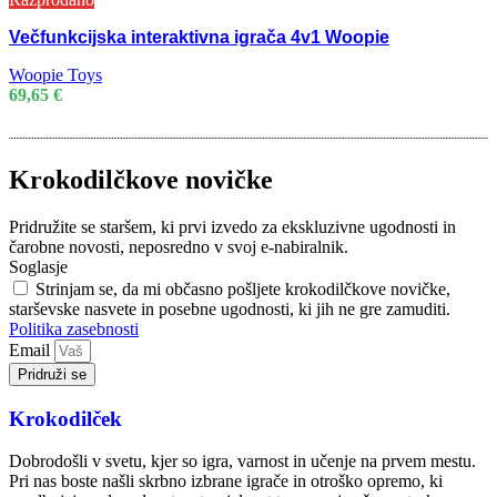
Večfunkcijska interaktivna igrača 4v1 Woopie
Woopie Toys
69,65
€
Krokodilčkove novičke
Pridružite se staršem, ki prvi izvedo za ekskluzivne ugodnosti in
čarobne novosti, neposredno v svoj e-nabiralnik.
Soglasje
Strinjam se, da mi občasno pošljete krokodilčkove novičke,
starševske nasvete in posebne ugodnosti, ki jih ne gre zamuditi.
Politika zasebnosti
Email
Pridruži se
Krokodilček
Dobrodošli v svetu, kjer so igra, varnost in učenje na prvem mestu.
Pri nas boste našli skrbno izbrane igrače in otroško opremo, ki