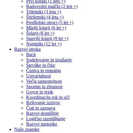
Prvi koraki (1 leto +)
Radovedni malčki (2 leti +)
Triletniki (3 leta +)
Štiriletniki (4 leta +)
Predšolski otroci (5 let +)
Mlajši šolarji (6 let +)
Šolarji (8 let +)
Starejši šolarji (9 let +)
Najstniki (12 let +)
Razvoj otroka
Back
Sodelovanje in izražanje
Številke in črke
Čustva in empatija
Ustvarjalnost
Večja samostojnost
Spomin in zbranost
Govor in jezik
Koordinacija rok in oči
Reševanje izzivov
Čuti in zaznava
Razvoj domišljije
Logično razmišljanje
Razvoj motorike
Naše znamke