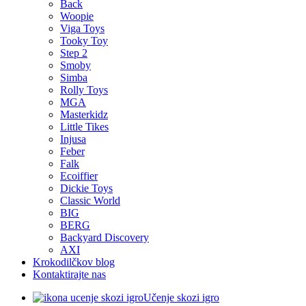
Back
Woopie
Viga Toys
Tooky Toy
Step 2
Smoby
Simba
Rolly Toys
MGA
Masterkidz
Little Tikes
Injusa
Feber
Falk
Ecoiffier
Dickie Toys
Classic World
BIG
BERG
Backyard Discovery
AXI
Krokodilčkov blog
Kontaktirajte nas
Učenje skozi igro