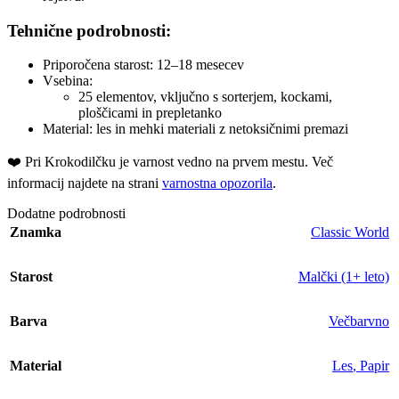
Tehnične podrobnosti:
Priporočena starost: 12–18 mesecev
Vsebina:
25 elementov, vključno s sorterjem, kockami,
ploščicami in prepletanko
Material: les in mehki materiali z netoksičnimi premazi
❤️ ️Pri Krokodilčku je varnost vedno na prvem mestu. Več
informacij najdete na strani
varnostna opozorila
.
Dodatne podrobnosti
Znamka
Classic World
Starost
Malčki (1+ leto)
Barva
Večbarvno
Material
Les
,
Papir