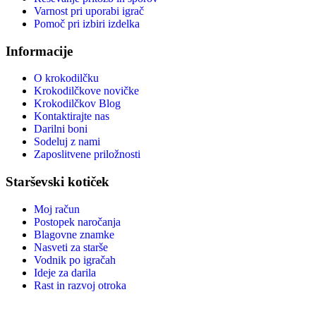
Varnost pri uporabi igrač
Pomoč pri izbiri izdelka
Informacije
O krokodilčku
Krokodilčkove novičke
Krokodilčkov Blog
Kontaktirajte nas
Darilni boni
Sodeluj z nami
Zaposlitvene priložnosti
Starševski kotiček
Moj račun
Postopek naročanja
Blagovne znamke
Nasveti za starše
Vodnik po igračah
Ideje za darila
Rast in razvoj otroka