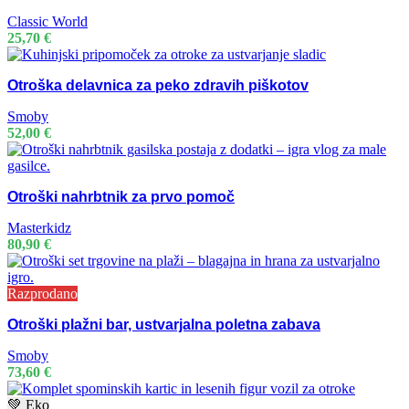
Classic World
25,70
€
Otroška delavnica za peko zdravih piškotov
Smoby
52,00
€
Otroški nahrbtnik za prvo pomoč
Masterkidz
80,90
€
Razprodano
Otroški plažni bar, ustvarjalna poletna zabava
Smoby
73,60
€
💚 Eko