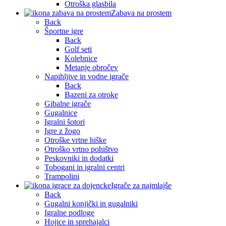
Otroška glasbila
Zabava na prostem
Back
Športne igre
Back
Golf seti
Kolebnice
Metanje obročev
Napihljive in vodne igrače
Back
Bazeni za otroke
Gibalne igrače
Gugalnice
Igralni šotori
Igre z žogo
Otroške vrtne hiške
Otroško vrtno pohištvo
Peskovniki in dodatki
Tobogani in igralni centri
Trampolini
Igrače za najmlajše
Back
Gugalni konjički in gugalniki
Igralne podloge
Hojice in sprehajalci