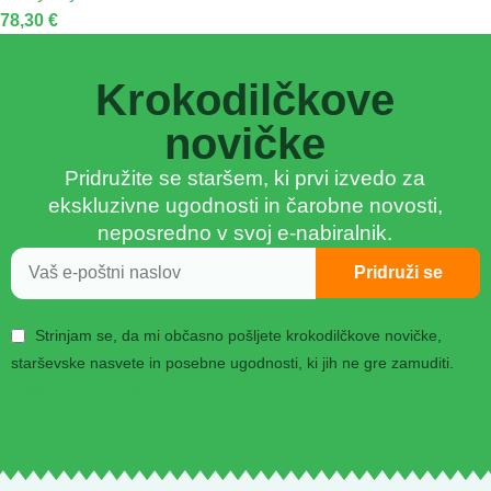
78,30
€
Krokodilčkove
novičke
Pridružite se staršem, ki prvi izvedo za
ekskluzivne ugodnosti in čarobne novosti,
neposredno v svoj e-nabiralnik.
Pridruži se
Strinjam se, da mi občasno pošljete krokodilčkove novičke,
starševske nasvete in posebne ugodnosti, ki jih ne gre zamuditi.
Politika zasebnosti