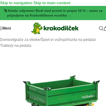
Skip to navigation
Skip to main content
🚀 Kmalu odpremo! Bodi med prvimi in prejmi 10 % – samo za
prijavljene na Krokodilčkove novičke →
[Pridruži se zdaj]
Meni
Domov
/
Igrače za otroke
/
Šport in vožnja
/
Vozila na pedala
/
Traktorji na pedala