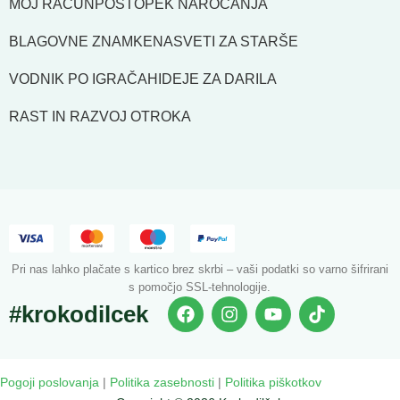
MOJ RAČUN
POSTOPEK NAROČANJA
BLAGOVNE ZNAMKE
NASVETI ZA STARŠE
VODNIK PO IGRAČAH
IDEJE ZA DARILA
RAST IN RAZVOJ OTROKA
Pri nas lahko plačate s kartico brez skrbi – vaši podatki so varno šifrirani
s pomočjo SSL-tehnologije.
#krokodilcek
Pogoji poslovanja
|
Politika zasebnosti
|
Politika piškotkov