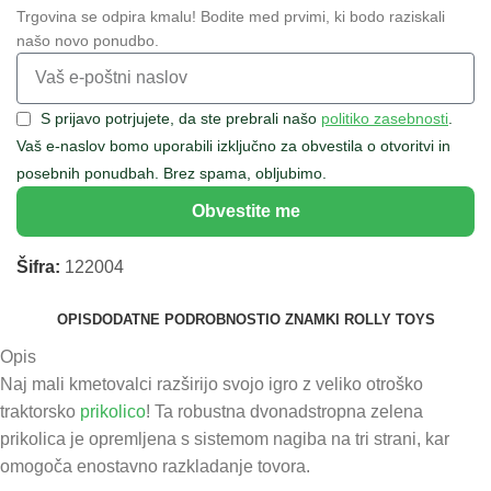
Trgovina se odpira kmalu! Bodite med prvimi, ki bodo raziskali
našo novo ponudbo.
S prijavo potrjujete, da ste prebrali našo
politiko zasebnosti
.
Vaš e-naslov bomo uporabili izključno za obvestila o otvoritvi in
posebnih ponudbah. Brez spama, obljubimo.
Obvestite me
Šifra:
122004
OPIS
DODATNE PODROBNOSTI
O ZNAMKI ROLLY TOYS
Opis
Naj mali kmetovalci razširijo svojo igro z veliko otroško
traktorsko
prikolico
! Ta robustna dvonadstropna zelena
prikolica je opremljena s sistemom nagiba na tri strani, kar
omogoča enostavno razkladanje tovora.