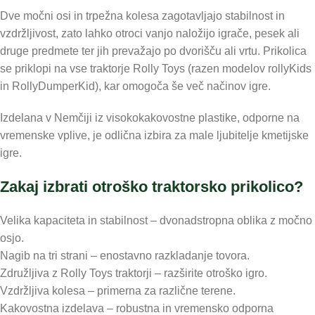
Dve močni osi in trpežna kolesa zagotavljajo stabilnost in
vzdržljivost, zato lahko otroci vanjo naložijo igrače, pesek ali
druge predmete ter jih prevažajo po dvorišču ali vrtu. Prikolica
se priklopi na vse traktorje Rolly Toys (razen modelov rollyKids
in RollyDumperKid), kar omogoča še več načinov igre.
Izdelana v Nemčiji iz visokokakovostne plastike, odporne na
vremenske vplive, je odlična izbira za male ljubitelje kmetijske
igre.
Zakaj izbrati otroško traktorsko prikolico?
Velika kapaciteta in stabilnost – dvonadstropna oblika z močno
osjo.
Nagib na tri strani – enostavno razkladanje tovora.
Združljiva z Rolly Toys traktorji – razširite otroško igro.
Vzdržljiva kolesa – primerna za različne terene.
Kakovostna izdelava – robustna in vremensko odporna