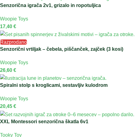
Senzorična igrača 2v1, grizalo in ropotuljica
Woopie Toys
17,40
€
Razprodano
Senzorični vrtiljak – čebela, piščanček, zajček (3 kosi)
Woopie Toys
26,60
€
Spiralni stolp s kroglicami, sestavljiv kulodrom
Woopie Toys
20,45
€
XXL Montessori senzorična škatla 6v1
Tooky Toy