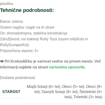
plastika.
Tehnične podrobnosti:
Barva: zelena
Sistem nagiba: nagib na tri strani
Os: dvonadstropna, stabilna konstrukcija
Združljivost: vsi traktorji Rolly Toys (razen rollyKids in
RollyDumperKid)
Priporočena starost: 3+
❤️ ️Pri Krokodilčku je varnost vedno na prvem mestu. Več
informacij najdete na strani
varnostna opozorila
.
Dodatne podrobnosti
Mlajši šolarji (6+ let)
,
Otroci (5+ let)
,
Otroci (8+
STAROST
let)
,
Starejši šolarji (9+ let)
,
Štiriletniki (4+
leta)
,
Triletniki (3+ leta)