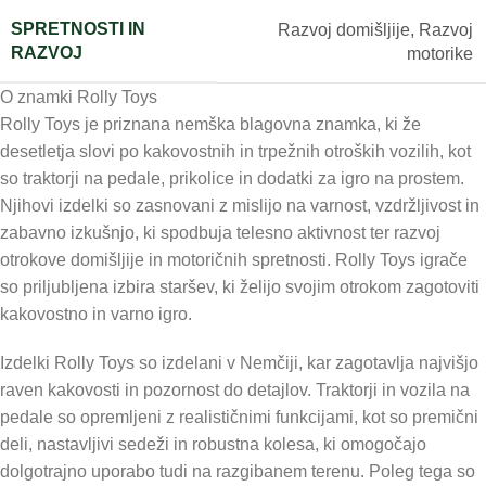
SPRETNOSTI IN
Razvoj domišljije
,
Razvoj
RAZVOJ
motorike
O znamki Rolly Toys
Rolly Toys je priznana nemška blagovna znamka, ki že
desetletja slovi po kakovostnih in trpežnih otroških vozilih, kot
so traktorji na pedale, prikolice in dodatki za igro na prostem.
Njihovi izdelki so zasnovani z mislijo na varnost, vzdržljivost in
zabavno izkušnjo, ki spodbuja telesno aktivnost ter razvoj
otrokove domišljije in motoričnih spretnosti. Rolly Toys igrače
so priljubljena izbira staršev, ki želijo svojim otrokom zagotoviti
kakovostno in varno igro.
Izdelki Rolly Toys so izdelani v Nemčiji, kar zagotavlja najvišjo
raven kakovosti in pozornost do detajlov. Traktorji in vozila na
pedale so opremljeni z realističnimi funkcijami, kot so premični
deli, nastavljivi sedeži in robustna kolesa, ki omogočajo
dolgotrajno uporabo tudi na razgibanem terenu. Poleg tega so