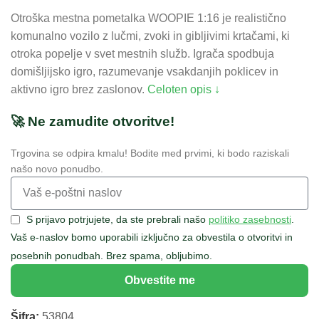
Otroška mestna pometalka WOOPIE 1:16 je realistično
komunalno vozilo z lučmi, zvoki in gibljivimi krtačami, ki
otroka popelje v svet mestnih služb. Igrača spodbuja
domišljijsko igro, razumevanje vsakdanjih poklicev in
aktivno igro brez zaslonov.
Celoten opis ↓
🚀 Ne zamudite otvoritve!
Trgovina se odpira kmalu! Bodite med prvimi, ki bodo raziskali
našo novo ponudbo.
S prijavo potrjujete, da ste prebrali našo
politiko zasebnosti
.
Vaš e-naslov bomo uporabili izključno za obvestila o otvoritvi in
posebnih ponudbah. Brez spama, obljubimo.
Obvestite me
Šifra:
53804