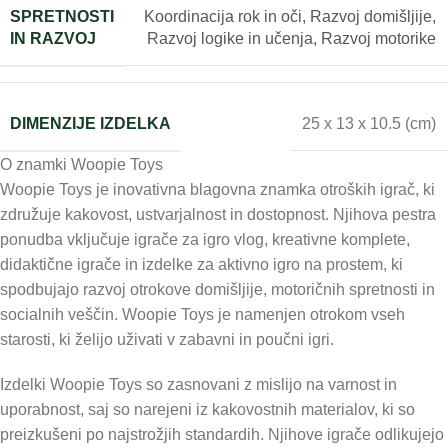
SPRETNOSTI
Koordinacija rok in oči
,
Razvoj domišljije
,
IN RAZVOJ
Razvoj logike in učenja
,
Razvoj motorike
DIMENZIJE IZDELKA
25 x 13 x 10.5 (cm)
O znamki Woopie Toys
Woopie Toys je inovativna blagovna znamka otroških igrač, ki
združuje kakovost, ustvarjalnost in dostopnost. Njihova pestra
ponudba vključuje igrače za igro vlog, kreativne komplete,
didaktične igrače in izdelke za aktivno igro na prostem, ki
spodbujajo razvoj otrokove domišljije, motoričnih spretnosti in
socialnih veščin. Woopie Toys je namenjen otrokom vseh
starosti, ki želijo uživati v zabavni in poučni igri.
Izdelki Woopie Toys so zasnovani z mislijo na varnost in
uporabnost, saj so narejeni iz kakovostnih materialov, ki so
preizkušeni po najstrožjih standardih. Njihove igrače odlikujejo