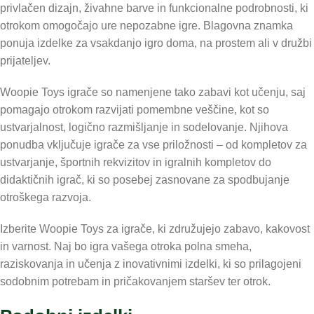
privlačen dizajn, živahne barve in funkcionalne podrobnosti, ki
otrokom omogočajo ure nepozabne igre. Blagovna znamka
ponuja izdelke za vsakdanjo igro doma, na prostem ali v družbi
prijateljev.
Woopie Toys igrače so namenjene tako zabavi kot učenju, saj
pomagajo otrokom razvijati pomembne veščine, kot so
ustvarjalnost, logično razmišljanje in sodelovanje. Njihova
ponudba vključuje igrače za vse priložnosti – od kompletov za
ustvarjanje, športnih rekvizitov in igralnih kompletov do
didaktičnih igrač, ki so posebej zasnovane za spodbujanje
otroškega razvoja.
Izberite Woopie Toys za igrače, ki združujejo zabavo, kakovost
in varnost. Naj bo igra vašega otroka polna smeha,
raziskovanja in učenja z inovativnimi izdelki, ki so prilagojeni
sodobnim potrebam in pričakovanjem staršev ter otrok.