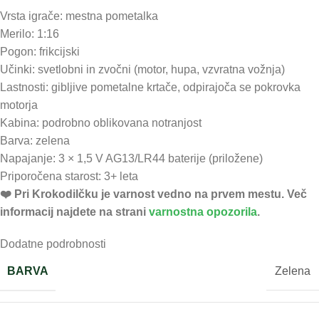
Vrsta igrače: mestna pometalka
Merilo: 1:16
Pogon: frikcijski
Učinki: svetlobni in zvočni (motor, hupa, vzvratna vožnja)
Lastnosti: gibljive pometalne krtače, odpirajoča se pokrovka
motorja
Kabina: podrobno oblikovana notranjost
Barva: zelena
Napajanje: 3 × 1,5 V AG13/LR44 baterije (priložene)
Priporočena starost: 3+ leta
❤️ ️Pri Krokodilčku je varnost vedno na prvem mestu. Več
informacij najdete na strani
varnostna opozorila
.
Dodatne podrobnosti
BARVA
Zelena