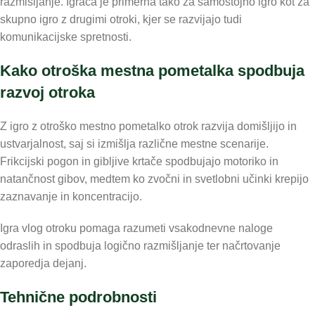
razmišljanje. Igrača je primerna tako za samostojno igro kot za
skupno igro z drugimi otroki, kjer se razvijajo tudi
komunikacijske spretnosti.
Kako otroška mestna pometalka spodbuja
razvoj otroka
Z igro z otroško mestno pometalko otrok razvija domišljijo in
ustvarjalnost, saj si izmišlja različne mestne scenarije.
Frikcijski pogon in gibljive krtače spodbujajo motoriko in
natančnost gibov, medtem ko zvočni in svetlobni učinki krepijo
zaznavanje in koncentracijo.
Igra vlog otroku pomaga razumeti vsakodnevne naloge
odraslih in spodbuja logično razmišljanje ter načrtovanje
zaporedja dejanj.
Tehnične podrobnosti