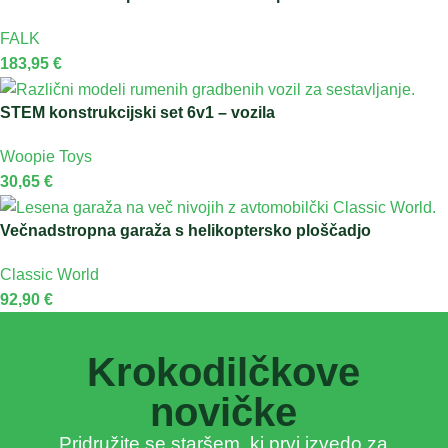
FALK
183,95
€
STEM konstrukcijski set 6v1 – vozila
Woopie Toys
30,65
€
Večnadstropna garaža s helikoptersko ploščadjo
Classic World
92,90
€
Krokodilčkove
novičke
Pridružite se staršem, ki prvi izvedo za