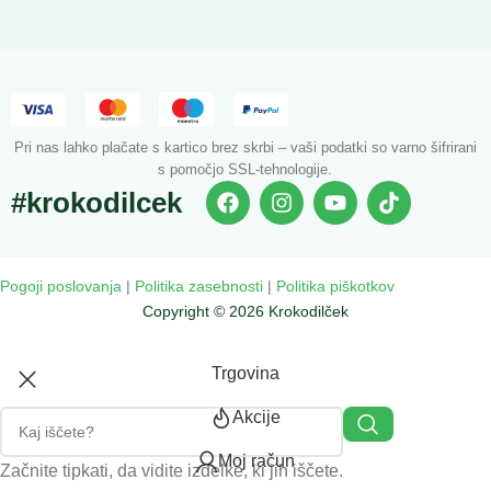
Pri nas lahko plačate s kartico brez skrbi – vaši podatki so varno šifrirani
s pomočjo SSL-tehnologije.
#krokodilcek
Pogoji poslovanja
|
Politika zasebnosti
|
Politika piškotkov
Copyright © 2026 Krokodilček
Trgovina
Akcije
Moj račun
Začnite tipkati, da vidite izdelke, ki jih iščete.