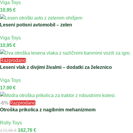
Viga Toys
10,95
€
Leseni potisni avtomobil – zelen
Viga Toys
10,95
€
Razprodano
Leseni vlak z divjimi živalmi – dodatki za železnico
Viga Toys
17,00
€
-6%
Razprodano
Otroška prikolica z nagibnim mehanizmom
Rolly Toys
162,76
€
172,95
€