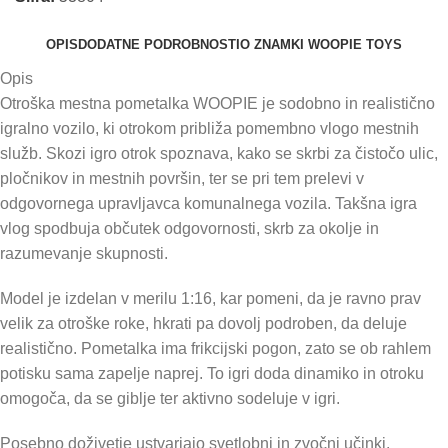
OPIS
DODATNE PODROBNOSTI
O ZNAMKI WOOPIE TOYS
Opis
Otroška mestna pometalka WOOPIE je sodobno in realistično
igralno vozilo, ki otrokom približa pomembno vlogo mestnih
služb. Skozi igro otrok spoznava, kako se skrbi za čistočo ulic,
pločnikov in mestnih površin, ter se pri tem prelevi v
odgovornega upravljavca komunalnega vozila. Takšna igra
vlog spodbuja občutek odgovornosti, skrb za okolje in
razumevanje skupnosti.
Model je izdelan v merilu 1:16, kar pomeni, da je ravno prav
velik za otroške roke, hkrati pa dovolj podroben, da deluje
realistično. Pometalka ima frikcijski pogon, zato se ob rahlem
potisku sama zapelje naprej. To igri doda dinamiko in otroku
omogoča, da se giblje ter aktivno sodeluje v igri.
Posebno doživetje ustvarjajo svetlobni in zvočni učinki.