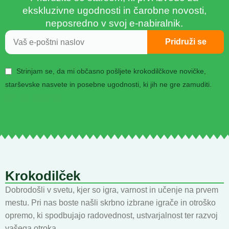
ekskluzivne ugodnosti in čarobne novosti,
neposredno v svoj e-nabiralnik.
Pridruži se
Strinjam se, da mi občasno pošljete krokodilčkove novičke,
starševske nasvete in posebne ugodnosti, ki jih ne gre zamuditi.
Politika zasebnosti
Krokodilček
Dobrodošli v svetu, kjer so igra, varnost in učenje na prvem
mestu. Pri nas boste našli skrbno izbrane igrače in otroško
opremo, ki spodbujajo radovednost, ustvarjalnost ter razvoj
vašega otroka.