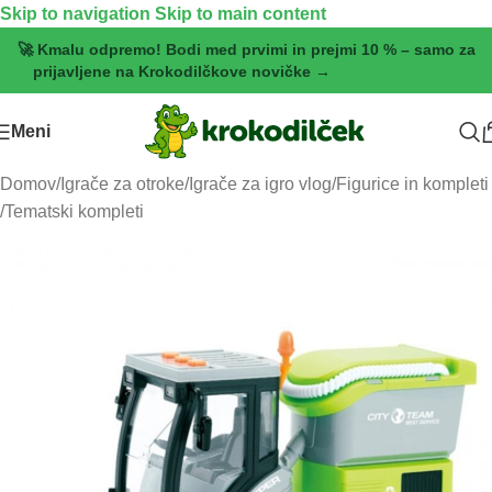
Skip to navigation
Skip to main content
🚀 Kmalu odpremo! Bodi med prvimi in prejmi 10 % – samo za
prijavljene na Krokodilčkove novičke →
[Pridruži se zdaj]
Meni
Domov
/
Igrače za otroke
/
Igrače za igro vlog
/
Figurice in kompleti
/
Tematski kompleti