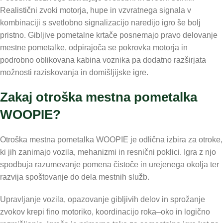
Realistični zvoki motorja, hupe in vzvratnega signala v
kombinaciji s svetlobno signalizacijo naredijo igro še bolj
pristno. Gibljive pometalne krtače posnemajo pravo delovanje
mestne pometalke, odpirajoča se pokrovka motorja in
podrobno oblikovana kabina voznika pa dodatno razširjata
možnosti raziskovanja in domišljijske igre.
Zakaj otroška mestna pometalka
WOOPIE?
Otroška mestna pometalka WOOPIE je odlična izbira za otroke,
ki jih zanimajo vozila, mehanizmi in resnični poklici. Igra z njo
spodbuja razumevanje pomena čistoče in urejenega okolja ter
razvija spoštovanje do dela mestnih služb.
Upravljanje vozila, opazovanje gibljivih delov in sprožanje
zvokov krepi fino motoriko, koordinacijo roka–oko in logično