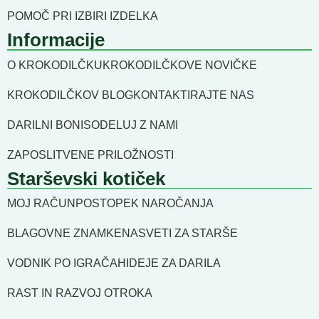
POMOČ PRI IZBIRI IZDELKA
Informacije
O KROKODILČKU
KROKODILČKOVE NOVIČKE
KROKODILČKOV BLOG
KONTAKTIRAJTE NAS
DARILNI BONI
SODELUJ Z NAMI
ZAPOSLITVENE PRILOŽNOSTI
Starševski kotiček
MOJ RAČUN
POSTOPEK NAROČANJA
BLAGOVNE ZNAMKE
NASVETI ZA STARŠE
VODNIK PO IGRAČAH
IDEJE ZA DARILA
RAST IN RAZVOJ OTROKA