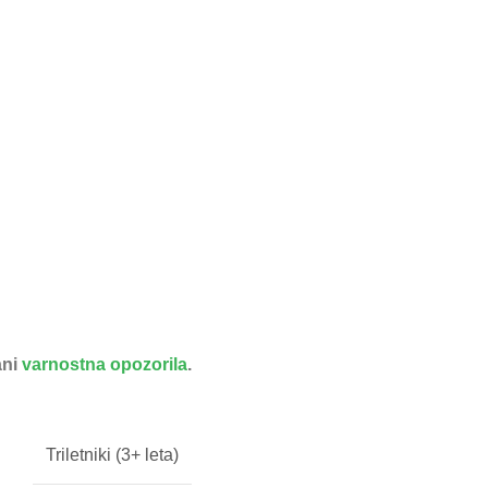
ani
varnostna opozorila
.
Triletniki (3+ leta)