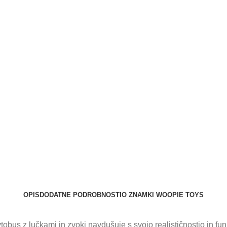
OPIS
DODATNE PODROBNOSTI
O ZNAMKI WOOPIE TOYS
tobus z lučkami in zvoki navdušuje s svojo realističnostjo in fun