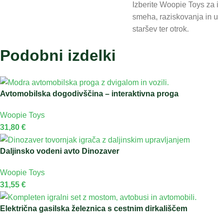
Izberite Woopie Toys za 
smeha, raziskovanja in u
staršev ter otrok.
Podobni izdelki
Avtomobilska dogodivščina – interaktivna proga
Woopie Toys
31,80
€
Daljinsko vodeni avto Dinozaver
Woopie Toys
31,55
€
Električna gasilska železnica s cestnim dirkališčem