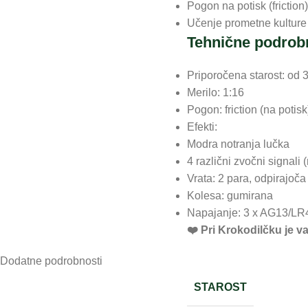
Pogon na potisk (friction
Učenje prometne kulture 
Tehnične podrob
Priporočena starost: od 3
Merilo: 1:16
Pogon: friction (na potisk
Efekti:
Modra notranja lučka
4 različni zvočni signali 
Vrata: 2 para, odpirajo
Kolesa: gumirana
Napajanje: 3 x AG13/LR44
❤️ ️Pri Krokodilčku je 
Dodatne podrobnosti
STAROST