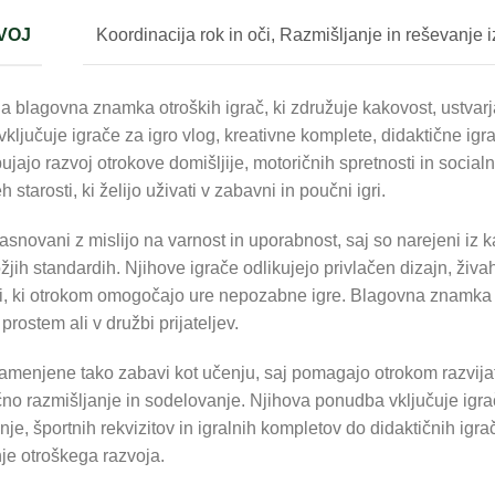
VOJ
Koordinacija rok in oči
,
Razmišljanje in reševanje i
a blagovna znamka otroških igrač, ki združuje kakovost, ustvarj
ljučuje igrače za igro vlog, kreativne komplete, didaktične igra
ujajo razvoj otrokove domišljije, motoričnih spretnosti in socia
tarosti, ki želijo uživati v zabavni in poučni igri.
snovani z mislijo na varnost in uporabnost, saj so narejeni iz k
žjih standardih. Njihove igrače odlikujejo privlačen dizajn, živa
i, ki otrokom omogočajo ure nepozabne igre. Blagovna znamka 
rostem ali v družbi prijateljev.
amenjene tako zabavi kot učenju, saj pomagajo otrokom razvij
ično razmišljanje in sodelovanje. Njihova ponudba vključuje igra
je, športnih rekvizitov in igralnih kompletov do didaktičnih igra
e otroškega razvoja.