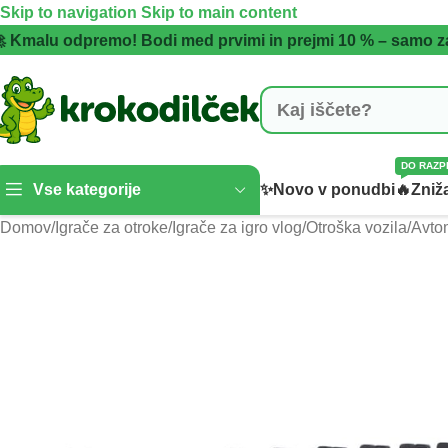
Skip to navigation
Skip to main content
 Kmalu odpremo! Bodi med prvimi in prejmi 10 % – samo z
DO RAZP
Vse kategorije
✨Novo v ponudbi
🔥Zniža
Domov
/
Igrače za otroke
/
Igrače za igro vlog
/
Otroška vozila
/
Avtom