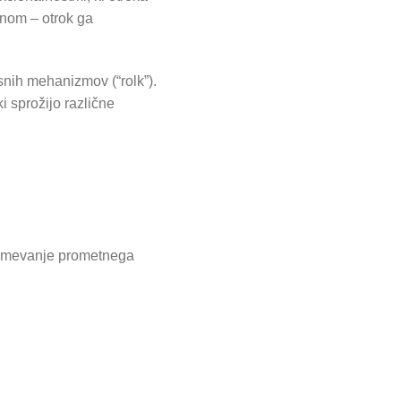
onom – otrok ga
snih mehanizmov (“rolk”).
i sprožijo različne
razumevanje prometnega