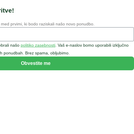
itve!
 med prvimi, ki bodo raziskali našo novo ponudbo.
rebrali našo
politiko zasebnosti
. Vaš e-naslov bomo uporabili izključno
bnih ponudbah. Brez spama, obljubimo.
Obvestite me