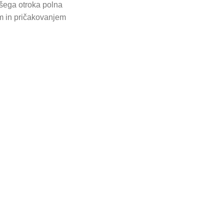
ašega otroka polna
am in pričakovanjem