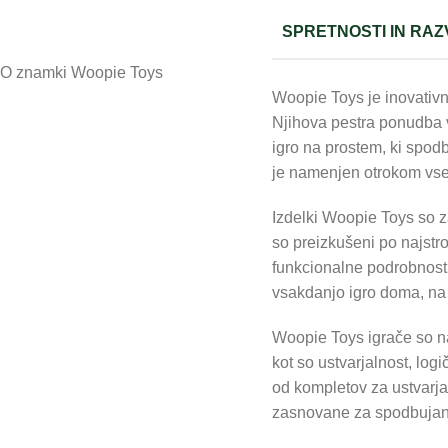
SPRETNOSTI IN RAZ
O znamki Woopie Toys
Woopie Toys je inovativn
Njihova pestra ponudba vk
igro na prostem, ki spodb
je namenjen otrokom vseh s
Izdelki Woopie Toys so za
so preizkušeni po najstro
funkcionalne podrobnost
vsakdanjo igro doma, na p
Woopie Toys igrače so n
kot so ustvarjalnost, log
od kompletov za ustvarjan
zasnovane za spodbujanj