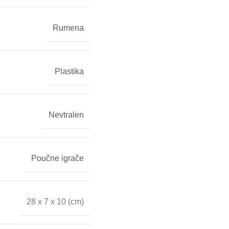
Rumena
Plastika
Nevtralen
Poučne igrače
28 x 7 x 10 (cm)