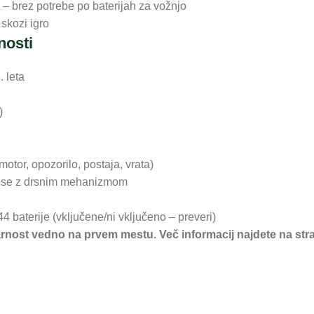
) – brez potrebe po baterijah za vožnjo
skozi igro
nosti
. leta
)
(motor, opozorilo, postaja, vrata)
ča se z drsnim mehanizmom
 baterije (vključene/ni vključeno – preveri)
varnost vedno na prvem mestu. Več informacij najdete na str