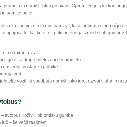
a prometa in domišljijskih potovanj. Opremljen je s friction pog
 in sam se pelje.
esa za tiho vožnjo in dve pari vrat, ki se odpirata s pomočjo dr
a utripajoča lučka, ko otrok pritisne enega izmed štirih gumbov, k
a in odpiranja vrat
i signal za druge udeležence v prometu
 naslednji postaji za potnike
iranja vrat
ubitelje vozil, ki spodbuja domišljijsko igro, razvoj sluha in 
avtobus?
i – avtobus »oživi« ob pritisku gumba
a luč – še večji realizem