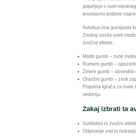
popeljejo v svet mestneg
enostavno potisne naprej
Avtobus ima gumijasta kol
Znotraj vozila sveti modr
zvočne efekte:
Modri gumb – zvok motorj
Rumeni gumb – opozoriln
Zeleni gumb – obvestilo o
Oranžni gumb – zvok zap
Popolna igrača za male lj
vedenja.
Zakaj izbrati ta 
Svetlobni in zvočni efekt
Odpiranje vrat in notranj