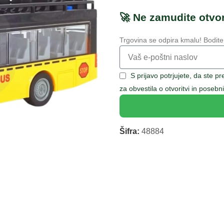
🚀 Ne zamudite otvor
Trgovina se odpira kmalu! Bodite
S prijavo potrjujete, da ste p
za obvestila o otvoritvi in pose
Šifra:
48884