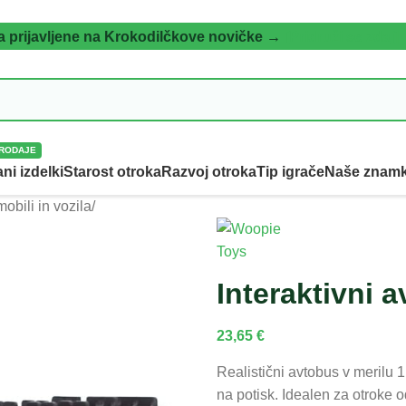
a prijavljene na Krokodilčkove novičke →
[Pridruži se zdaj]
RODAJE
ni izdelki
Starost otroka
Razvoj otroka
Tip igrače
Naše znam
obili in vozila
/
Interaktivni 
23,65
€
Realistični avtobus v merilu 1
na potisk. Idealen za otroke od