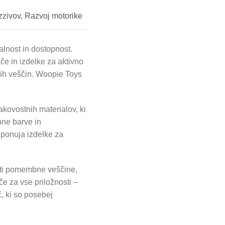
zzivov
,
Razvoj motorike
alnost in dostopnost.
če in izdelke za aktivno
lnih veščin. Woopie Toys
akovostnih materialov, ki
hne barve in
ponuja izdelke za
ati pomembne veščine,
če za vse priložnosti –
č, ki so posebej