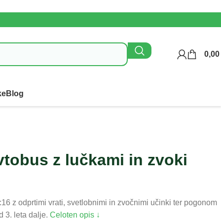
0,0
ke
Blog
Kontaktirajte n
avtobus z lučkami in zvoki
:16 z odprtimi vrati, svetlobnimi in zvočnimi učinki ter pogonom
 3. leta dalje.
Celoten opis ↓