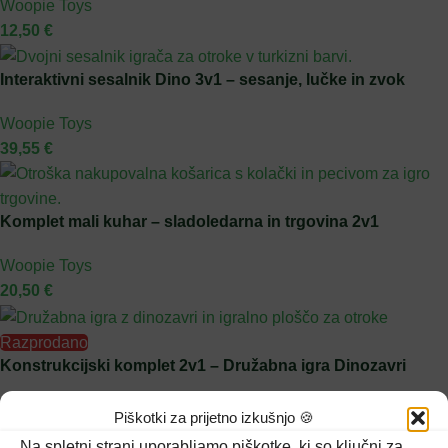
Woopie Toys
12,50
€
Interaktivni sesalnik Dino 3v1 – sesanje, lučke in zvok
Woopie Toys
39,55
€
Komplet mali kuhar – sladoledarna in trgovina 2v1
Woopie Toys
20,50
€
Razprodano
Konstrukcijski komplet 2v1 – Družabna igra Dinozavri
Woopie Toys
Piškotki za prijetno izkušnjo 🍪
27,70
€
Na spletni strani uporabljamo piškotke, ki so ključni za