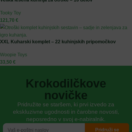
Tooky Toy
121,70
€
XXL Kuharski komplet – 22 kuhinjskih pripomočkov
Woopie Toys
33,50
€
Krokodilčkove
novičke
Pridružite se staršem, ki prvi izvedo za
ekskluzivne ugodnosti in čarobne novosti,
neposredno v svoj e-nabiralnik.
Pridruži se