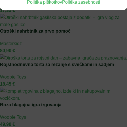
Politika piškotkov
Politika zasebnosti
Woopie Toys
17,35
€
Otroški nahrbtnik za prvo pomoč
Masterkidz
80,90
€
Rojstnodnevna torta za rezanje s svečkami in sadjem
Woopie Toys
18,45
€
Roza blagajna igra trgovanja
Woopie Toys
49,90
€