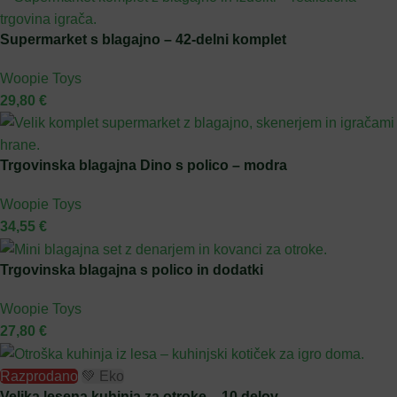
Supermarket s blagajno – 42-delni komplet
Woopie Toys
29,80
€
Trgovinska blagajna Dino s polico – modra
Woopie Toys
34,55
€
Trgovinska blagajna s polico in dodatki
Woopie Toys
27,80
€
Razprodano
💚 Eko
Velika lesena kuhinja za otroke – 10 delov