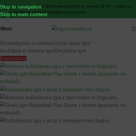
🚀 Kmalu odpremo! Bodi med prvimi in prejmi 10 % – samo za
Skip to navigation
prijavljene na Krokodilčkove novičke →
[Pridruži se zdaj]
Skip to main content
Meni
Domov
/
Igrače za otroke
/
Učenje skozi igro
/
Družabne in miselne igre
/
Družabne igre
Razprodano