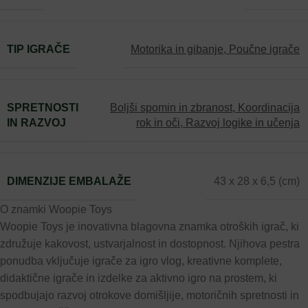
TIP IGRAČE
Motorika in gibanje
,
Poučne igrače
SPRETNOSTI
Boljši spomin in zbranost
,
Koordinacija
IN RAZVOJ
rok in oči
,
Razvoj logike in učenja
DIMENZIJE EMBALAŽE
43 x 28 x 6,5 (cm)
O znamki Woopie Toys
Woopie Toys je inovativna blagovna znamka otroških igrač, ki
združuje kakovost, ustvarjalnost in dostopnost. Njihova pestra
ponudba vključuje igrače za igro vlog, kreativne komplete,
didaktične igrače in izdelke za aktivno igro na prostem, ki
spodbujajo razvoj otrokove domišljije, motoričnih spretnosti in