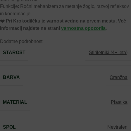
Funkcije: Ročni mehanizem za metanje žogic, razvoj refleksov
in koordinacije
❤️ ️Pri Krokodilčku je varnost vedno na prvem mestu. Več
informacij najdete na strani
varnostna opozorila
.
Dodatne podrobnosti
STAROST
Štiriletniki (4+ leta)
BARVA
Oranžna
MATERIAL
Plastika
SPOL
Nevtralen