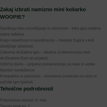
Zakaj izbrati namizno mini košarko
WOOPIE?
Spodbuja hitro razmišljanje in odzivnost – hitra igra zahteva
dobre reflekse.
Krepi natančnost in koordinacijo – metanje žogice v koš
izboljšuje spretnost.
Zabavna družabna igra – idealna za tekmovanja med
družinskimi člani ali prijatelji.
Odlično darilo – popolno presenečenje za male in velike
športne navdušence.
Kompaktna in prenosna – enostavno postavite na mizo in
začnite igro kjerkoli.
Tehnične podrobnosti
Priporočena starost: 4+ leta
Število igralcev: 2