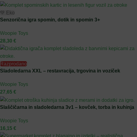
💚 Eko
Senzorična igra spomin, dotik in spomin 3+
Woopie Toys
28,30
€
Razprodano
Sladoledarna XXL – restavracija, trgovina in voziček
Woopie Toys
27,65
€
Slaščičarna in sladoledarna 3v1 – kovček, torba in kuhinja
Woopie Toys
16,15
€