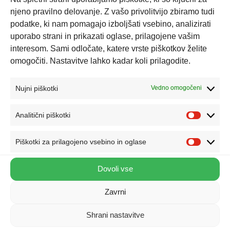
njeno pravilno delovanje. Z vašo privolitvijo zbiramo tudi
Razprodano
podatke, ki nam pomagajo izboljšati vsebino, analizirati
Lesena balansirajoča sestavljanka Živali
uporabo strani in prikazati oglase, prilagojene vašim
interesom. Sami odločate, katere vrste piškotkov želite
Woopie Toys
omogočiti. Nastavitve lahko kadar koli prilagodite.
28,85
€
Nujni piškotki
Vedno omogočeni
Leseni kopalniški set, toaletni komplet
Tooky Toy
Analitični piškotki
53,50
€
Piškotki za prilagojeno vsebino in oglase
Likalni set – deska, likalnik, stojalo in dodatki
Dovoli vse
Woopie Toys
45,60
€
Zavrni
Marmorna cevna steza – 113 delov
Shrani nastavitve