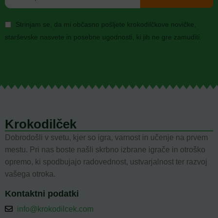
Strinjam se, da mi občasno pošljete krokodilčkove novičke,
starševske nasvete in posebne ugodnosti, ki jih ne gre zamuditi.
Politika zasebnosti
Krokodilček
Dobrodošli v svetu, kjer so igra, varnost in učenje na prvem
mestu. Pri nas boste našli skrbno izbrane igrače in otroško
opremo, ki spodbujajo radovednost, ustvarjalnost ter razvoj
vašega otroka.
Kontaktni podatki
info@krokodilcek.com