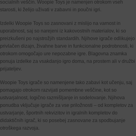
socialnih veščin. Woopie Toys je namenjen otrokom vseh
starosti, ki želijo uživati v zabavni in poučni igri.
Izdelki Woopie Toys so zasnovani z mislijo na varnost in
uporabnost, saj so narejeni iz kakovostnih materialov, ki so
preizkušeni po najstrožjih standardih. Njihove igrače odlikujejo
privlačen dizajn, živahne barve in funkcionalne podrobnosti, ki
otrokom omogočajo ure nepozabne igre. Blagovna znamka
ponuja izdelke za vsakdanjo igro doma, na prostem ali v družbi
prijateljev.
Woopie Toys igrače so namenjene tako zabavi kot učenju, saj
pomagajo otrokom razvijati pomembne veščine, kot so
ustvarjalnost, logično razmišljanje in sodelovanje. Njihova
ponudba vključuje igrače za vse priložnosti – od kompletov za
ustvarjanje, športnih rekvizitov in igralnih kompletov do
didaktičnih igrač, ki so posebej zasnovane za spodbujanje
otroškega razvoja.