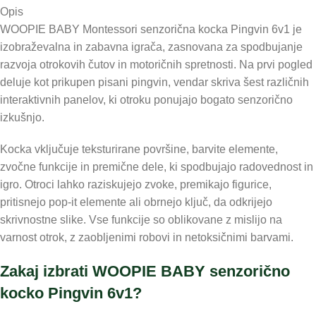
Opis
WOOPIE BABY Montessori senzorična kocka Pingvin 6v1 je
izobraževalna in zabavna igrača, zasnovana za spodbujanje
razvoja otrokovih čutov in motoričnih spretnosti. Na prvi pogled
deluje kot prikupen pisani pingvin, vendar skriva šest različnih
interaktivnih panelov, ki otroku ponujajo bogato senzorično
izkušnjo.
Kocka vključuje teksturirane površine, barvite elemente,
zvočne funkcije in premične dele, ki spodbujajo radovednost in
igro. Otroci lahko raziskujejo zvoke, premikajo figurice,
pritisnejo pop-it elemente ali obrnejo ključ, da odkrijejo
skrivnostne slike. Vse funkcije so oblikovane z mislijo na
varnost otrok, z zaobljenimi robovi in netoksičnimi barvami.
Zakaj izbrati WOOPIE BABY senzorično
kocko Pingvin 6v1?