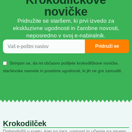
novičke
Pridružite se staršem, ki prvi izvedo za
ekskluzivne ugodnosti in čarobne novosti,
neposredno v svoj e-nabiralnik.
Pridruži se
Strinjam se, da mi občasno pošljete krokodilčkove novičke,
starševske nasvete in posebne ugodnosti, ki jih ne gre zamuditi.
Politika zasebnosti
Krokodilček
Dobrodošli v svetu, kjer so igra, varnost in učenje na prvem