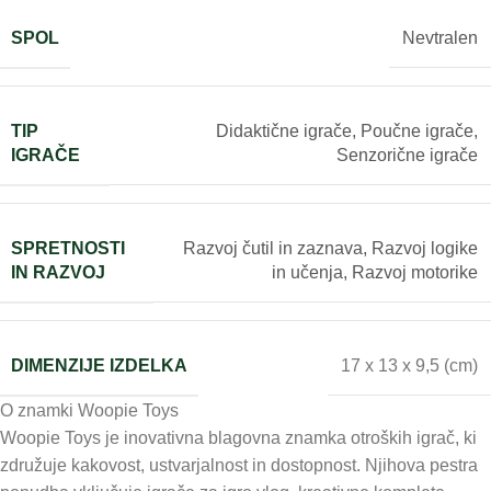
SPOL
Nevtralen
TIP
Didaktične igrače
,
Poučne igrače
,
IGRAČE
Senzorične igrače
SPRETNOSTI
Razvoj čutil in zaznava
,
Razvoj logike
IN RAZVOJ
in učenja
,
Razvoj motorike
DIMENZIJE IZDELKA
17 x 13 x 9,5 (cm)
O znamki Woopie Toys
Woopie Toys je inovativna blagovna znamka otroških igrač, ki
združuje kakovost, ustvarjalnost in dostopnost. Njihova pestra