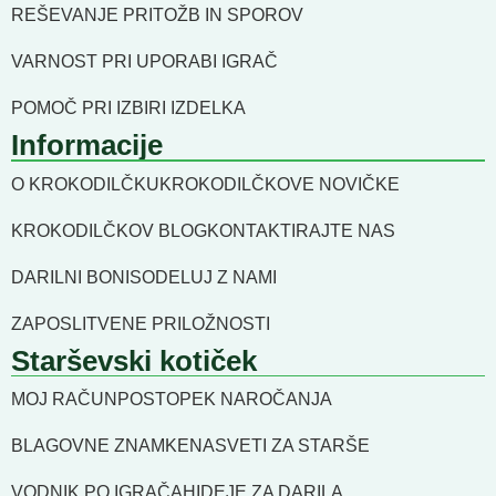
REŠEVANJE PRITOŽB IN SPOROV
VARNOST PRI UPORABI IGRAČ
POMOČ PRI IZBIRI IZDELKA
Informacije
O KROKODILČKU
KROKODILČKOVE NOVIČKE
KROKODILČKOV BLOG
KONTAKTIRAJTE NAS
DARILNI BONI
SODELUJ Z NAMI
ZAPOSLITVENE PRILOŽNOSTI
Starševski kotiček
MOJ RAČUN
POSTOPEK NAROČANJA
BLAGOVNE ZNAMKE
NASVETI ZA STARŠE
VODNIK PO IGRAČAH
IDEJE ZA DARILA