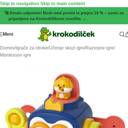
Skip to navigation
Skip to main content
🚀 Kmalu odpremo! Bodi med prvimi in prejmi 10 % – samo za
prijavljene na Krokodilčkove novičke →
[Pridruži se zdaj]
Meni
Domov
/
Igrače za otroke
/
Učenje skozi igro
/
Razvojne igre
/
Montessori igre