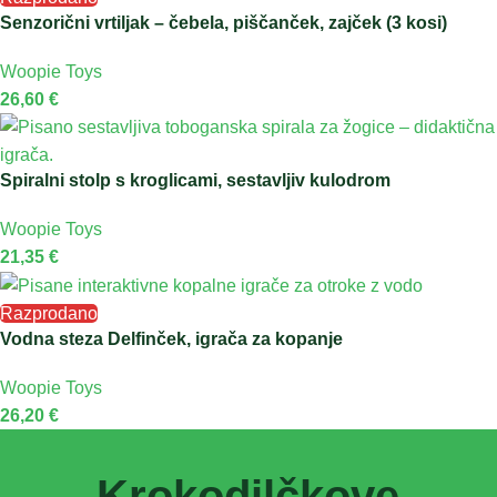
Senzorični vrtiljak – čebela, piščanček, zajček (3 kosi)
Woopie Toys
26,60
€
Spiralni stolp s kroglicami, sestavljiv kulodrom
Woopie Toys
21,35
€
Razprodano
Vodna steza Delfinček, igrača za kopanje
Woopie Toys
26,20
€
Krokodilčkove