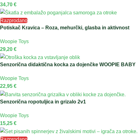
34,70
€
Razprodano
Potiskač Kravica – Roza, mehurčki, glasba in aktivnost
Woopie Toys
29,20
€
Senzorična didaktična kocka za dojenčke WOOPIE BABY
Woopie Toys
22,95
€
Senzorična ropotuljica in grizalo 2v1
Woopie Toys
15,25
€
Razprodano