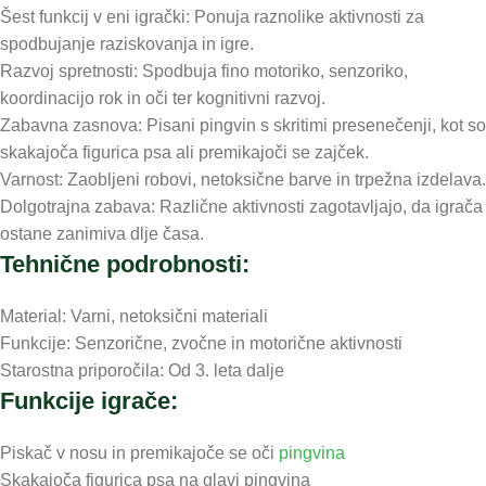
Šest funkcij v eni igrački: Ponuja raznolike aktivnosti za
spodbujanje raziskovanja in igre.
Razvoj spretnosti: Spodbuja fino motoriko, senzoriko,
koordinacijo rok in oči ter kognitivni razvoj.
Zabavna zasnova: Pisani pingvin s skritimi presenečenji, kot so
skakajoča figurica psa ali premikajoči se zajček.
Varnost: Zaobljeni robovi, netoksične barve in trpežna izdelava.
Dolgotrajna zabava: Različne aktivnosti zagotavljajo, da igrača
ostane zanimiva dlje časa.
Tehnične podrobnosti:
Material: Varni, netoksični materiali
Funkcije: Senzorične, zvočne in motorične aktivnosti
Starostna priporočila: Od 3. leta dalje
Funkcije igrače:
Piskač v nosu in premikajoče se oči
pingvina
Skakajoča figurica psa na glavi pingvina