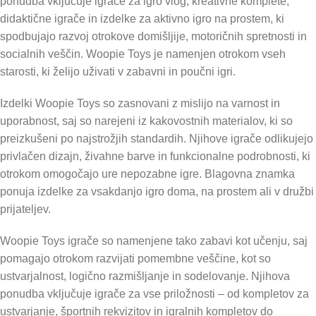
ponudba vključuje igrače za igro vlog, kreativne komplete,
didaktične igrače in izdelke za aktivno igro na prostem, ki
spodbujajo razvoj otrokove domišljije, motoričnih spretnosti in
socialnih veščin. Woopie Toys je namenjen otrokom vseh
starosti, ki želijo uživati v zabavni in poučni igri.
Izdelki Woopie Toys so zasnovani z mislijo na varnost in
uporabnost, saj so narejeni iz kakovostnih materialov, ki so
preizkušeni po najstrožjih standardih. Njihove igrače odlikujejo
privlačen dizajn, živahne barve in funkcionalne podrobnosti, ki
otrokom omogočajo ure nepozabne igre. Blagovna znamka
ponuja izdelke za vsakdanjo igro doma, na prostem ali v družbi
prijateljev.
Woopie Toys igrače so namenjene tako zabavi kot učenju, saj
pomagajo otrokom razvijati pomembne veščine, kot so
ustvarjalnost, logično razmišljanje in sodelovanje. Njihova
ponudba vključuje igrače za vse priložnosti – od kompletov za
ustvarjanje, športnih rekvizitov in igralnih kompletov do