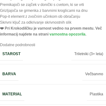
Premikajoči se zajček v donički s cvetom, ki se vrti
Grizljajoča se grmenka z barvnimi kroglicami na dnu
Pop-it element z zvočnim učinkom ob obračanju
Skrivni ključ za odkrivanje skrivnostnih slik
❤️ ️Pri Krokodilčku je varnost vedno na prvem mestu. Več
informacij najdete na strani
varnostna opozorila
.
Dodatne podrobnosti
STAROST
Triletniki (3+ leta)
BARVA
Večbarvno
MATERIAL
Plastika