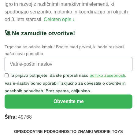
igro in razvoj z različnimi interaktivnimi elementi, ki
spodbujajo senzoriko, motoriko in koordinacijo pri otrocih
od 3. leta starosti.
Celoten opis ↓
🚀 Ne zamudite otvoritve!
Trgovina se odpira kmalu! Bodite med prvimi, ki bodo raziskali
našo novo ponudbo.
S prijavo potrjujete, da ste prebrali našo
politiko zasebnosti
.
Vaš e-naslov bomo uporabili izključno za obvestila o otvoritvi in
posebnih ponudbah. Brez spama, obljubimo.
Obvestite me
Šifra:
49768
OPIS
DODATNE PODROBNOSTI
O ZNAMKI WOOPIE TOYS