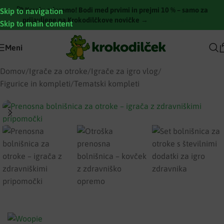
🚀 Kmalu odpremo! Bodi med prvimi in prejmi 10 % – samo za
Skip to navigation
prijavljene na Krokodilčkove novičke →
[Pridruži se zdaj]
Skip to main content
Meni
Domov
/
Igrače za otroke
/
Igrače za igro vlog
/
Figurice in kompleti
/
Tematski kompleti