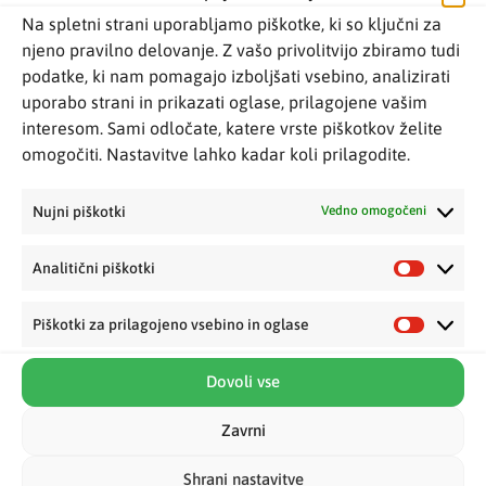
informacij najdete na strani
varnostna opozorila
.
Na spletni strani uporabljamo piškotke, ki so ključni za
njeno pravilno delovanje. Z vašo privolitvijo zbiramo tudi
podatke, ki nam pomagajo izboljšati vsebino, analizirati
Dodatne podrobnosti
uporabo strani in prikazati oglase, prilagojene vašim
O znamki Woopie Toys
interesom. Sami odločate, katere vrste piškotkov želite
omogočiti. Nastavitve lahko kadar koli prilagodite.
Podobni izdelki
Nujni piškotki
Vedno omogočeni
Analitični piškotki
3v1 škatla za sortiranje –
RAZPRODANO
Piškotki za prilagojeno vsebino in oglase
2-v-1 Sortirna škatla in kovček
kocke, piramida in slonček
– učenje abecede in oblik
Dovoli vse
Woopie Toys
Woopie Toys
46,25
€
Zavrni
14,40
€
Shrani nastavitve