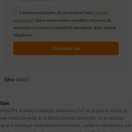
S prijavo potrjujete, da ste prebrali našo
politiko
zasebnosti
. Vaš e-naslov bomo uporabili izključno za
obvestila o otvoritvi in posebnih ponudbah. Brez spama,
obljubimo.
Obvestite me
Šifra:
44800
Opis
WOOPIE komplet malega zdravnika 3v1 je popolna izbira za
vse male sanjače, ki si želijo postati zdravniki! Ta praktična
igrača združuje funkcionalnost kovčka, torbe in nahrbtnika, kar