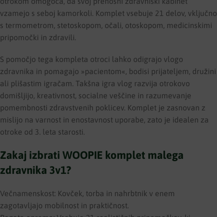
otrokom omogoča, da svoj prenosni zdravniški kabinet
vzamejo s seboj kamorkoli. Komplet vsebuje 21 delov, vključno
s termometrom, stetoskopom, očali, otoskopom, medicinskimi
pripomočki in zdravili.
S pomočjo tega kompleta otroci lahko odigrajo vlogo
zdravnika in pomagajo »pacientom«, bodisi prijateljem, družini
ali plišastim igračam. Takšna igra vlog razvija otrokovo
domišljijo, kreativnost, socialne veščine in razumevanje
pomembnosti zdravstvenih poklicev. Komplet je zasnovan z
mislijo na varnost in enostavnost uporabe, zato je idealen za
otroke od 3. leta starosti.
Zakaj izbrati WOOPIE komplet malega
zdravnika 3v1?
Večnamenskost: Kovček, torba in nahrbtnik v enem
zagotavljajo mobilnost in praktičnost.