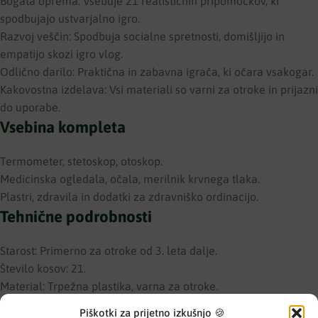
Bogata oprema: Vsebuje 21 realističnih pripomočkov, ki
spodbujajo ustvarjalno igro.
Razvoj veščin: Spodbuja socialne spretnosti, domišljijo in
empatijo skozi igro vlog.
Odlično darilo: Praktična in zabavna igrača, ki očara vsakogar.
Kakovostna izdelava: Vsi materiali so varni za otroke in prijazni
do uporabe.
Vsebina kompleta
Termometer, stetoskop, otoskop.
Medicinska ogledala, očala, merilnik krvnega tlaka.
Plastri, zdravila in dodatki za zdravniško ordinacijo.
Tehnične podrobnosti
Starost: Primerno za otroke od 3. leta dalje.
Število kosov: 21.
Material: Trpežna plastika, varna za otroke.
❤️ ️Pri Krokodilčku je varnost vedno na prvem mestu. Več
Piškotki za prijetno izkušnjo 🍪