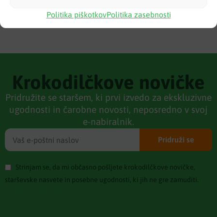
Politika piškotkov
Politika zasebnosti
Krokodilčkove novičke
Pridružite se staršem, ki prvi izvedo za ekskluzivne
ugodnosti in čarobne novosti, neposredno v svoj
e-nabiralnik.
Pridruži se
Strinjam se, da mi občasno pošljete krokodilčkove novičke,
starševske nasvete in posebne ugodnosti, ki jih ne gre zamuditi.
Politika zasebnosti