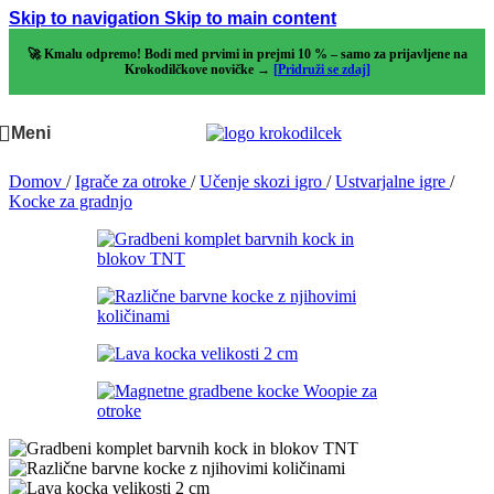
Skip to navigation
Skip to main content
🚀 Kmalu odpremo! Bodi med prvimi in prejmi 10 % – samo za prijavljene na
Krokodilčkove novičke →
[Pridruži se zdaj]
Meni
Domov
/
Igrače za otroke
/
Učenje skozi igro
/
Ustvarjalne igre
/
Kocke za gradnjo