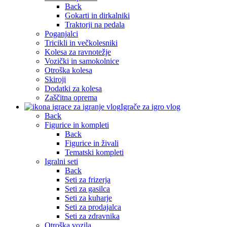
Back
Gokarti in dirkalniki
Traktorji na pedala
Poganjalci
Tricikli in večkolesniki
Kolesa za ravnotežje
Vozički in samokolnice
Otroška kolesa
Skiroji
Dodatki za kolesa
Zaščitna oprema
Igrače za igro vlog
Back
Figurice in kompleti
Back
Figurice in živali
Tematski kompleti
Igralni seti
Back
Seti za frizerja
Seti za gasilca
Seti za kuharje
Seti za prodajalca
Seti za zdravnika
Otroška vozila