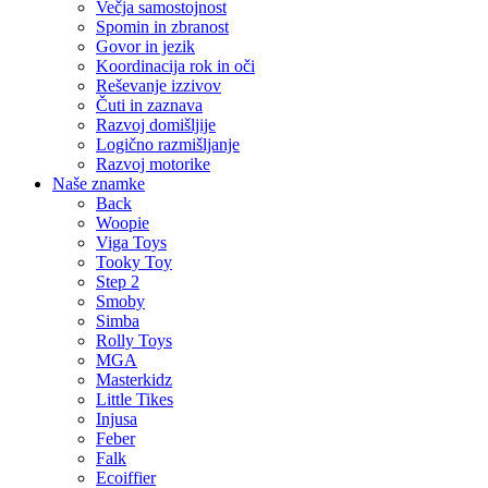
Večja samostojnost
Spomin in zbranost
Govor in jezik
Koordinacija rok in oči
Reševanje izzivov
Čuti in zaznava
Razvoj domišljije
Logično razmišljanje
Razvoj motorike
Naše znamke
Back
Woopie
Viga Toys
Tooky Toy
Step 2
Smoby
Simba
Rolly Toys
MGA
Masterkidz
Little Tikes
Injusa
Feber
Falk
Ecoiffier