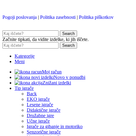
Pogoji poslovanja
|
Politika zasebnosti
|
Politika piškotkov
Search
Začnite tipkati, da vidite izdelke, ki jih iščete.
Search
Kategorije
Meni
Moj račun
Novo v ponudbi
Znižani izdelki
Tip igrače
Back
EKO igrače
Lesene igrače
Didaktične igrače
Družabne igre
Učne igrače
Igrače za gibanje in motoriko
Senzorične igrače