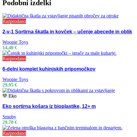
Podobni izdelki
Razprodano
2-v-1 Sortirna škatla in kovček – učenje abecede in oblik
Woopie Toys
14,40
€
Razprodano
6-delni komplet kuhinjskih pripomočkov
Woopie Toys
29,95
€
💚 Eko
Eko sortirna košara iz bioplastike, 12+ m
Smoby
29,70
€
Razprodano