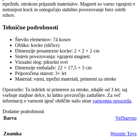
trpežnih, otrokom prijaznih materialov. Magneti so varno vgrajeni v
notranjost kock in omogočajo stabilno povezovanje brez ostrih
robov.
Tehnične podrobnosti
Število elementov: 74 kosov
Oblika: kocke (sličice)
Dimenzije posamezne kocke: 2 × 2 × 2 cm
Sistem povezovanja: vgrajeni magneti
Vizualni slog: pikselni svet
Dimenzije embalaže: 22 × 17,5 × 3 cm
Priporočena starost: 3+ let
Material: varni, trpežni materiali, primerni za otroke
Opozorilo: Ta izdelek ni primeren za otroke, mlajše od 3 let, saj
vsebuje majhne delce, ki lahko povzročijo zadušitev. Za več
informacij o varnosti igrač obiščite našo stran
varnostna opozorila
.
Dodatne podrobnosti
Barva
Večbarvno
Znamka
Woopie Toys