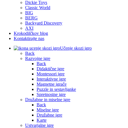
Dickie Toys
Classic World
BIG
BERG
Backyard Discovery
AXI
Krokodilčkov blog
Kontaktirajte nas
Učenje skozi igro
Back
Razvojne igre
Back
Didaktične igre
Montessori igre
Interaktivne igre
Magnetne igrače
Puzzle in sestavljanke
Spretnostne igre
Družabne in miselne igre
Back
Miselne igre
Družabne igre
Karte
Ustvarjalne igre