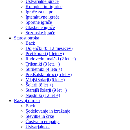
Ustvarjalne igrače
Kompleti in figurice
Igrače za na pot
Interaktivne igrače
Športne igrače
Glasbene igrače
Sezonske igrače
Starost otroka
Back
Dojenčki (0–12 mesecev)
Prvi koraki (1 leto +)
Radovedni malčki (2 leti +)
Triletniki (3 leta +)
Štiriletniki (4 leta +)
Predšolski otroci (5 let +)
Mlajši šolarji (6 let +)
Šolarji (8 let +)
Starejši šolarji (9 let +)
Najstniki (12 let +)
Razvoj otroka
Back
Sodelovanje in izražanje
Številke in črke
Čustva in empatija
Ustvarjalnost