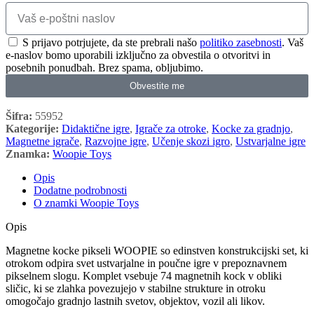
S prijavo potrjujete, da ste prebrali našo
politiko zasebnosti
. Vaš
e-naslov bomo uporabili izključno za obvestila o otvoritvi in
posebnih ponudbah. Brez spama, obljubimo.
Obvestite me
Šifra:
55952
Kategorije:
Didaktične igre
,
Igrače za otroke
,
Kocke za gradnjo
,
Magnetne igrače
,
Razvojne igre
,
Učenje skozi igro
,
Ustvarjalne igre
Znamka:
Woopie Toys
Opis
Dodatne podrobnosti
O znamki Woopie Toys
Opis
Magnetne kocke pikseli WOOPIE so edinstven konstrukcijski set, ki
otrokom odpira svet ustvarjalne in poučne igre v prepoznavnem
pikselnem slogu. Komplet vsebuje 74 magnetnih kock v obliki
sličic, ki se zlahka povezujejo v stabilne strukture in otroku
omogočajo gradnjo lastnih svetov, objektov, vozil ali likov.