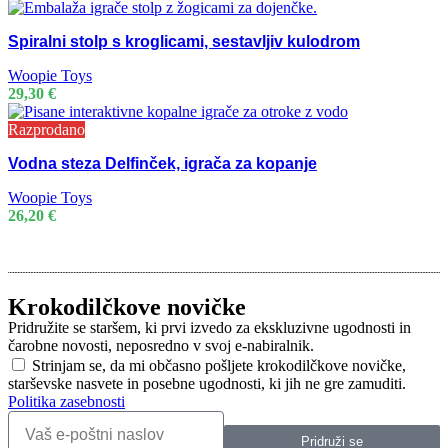
Spiralni stolp s kroglicami, sestavljiv kulodrom
Woopie Toys
29,30
€
Razprodano
Vodna steza Delfinček, igrača za kopanje
Woopie Toys
26,20
€
Krokodilčkove novičke
Pridružite se staršem, ki prvi izvedo za ekskluzivne ugodnosti in
čarobne novosti, neposredno v svoj e-nabiralnik.
Strinjam se, da mi občasno pošljete krokodilčkove novičke,
starševske nasvete in posebne ugodnosti, ki jih ne gre zamuditi.
Politika zasebnosti
Pridruži se