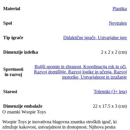
Material
Plastika
Spol
Nevtralen
Tip igrače
Didaktične igrače
,
Ustvarjalne igre
Dimenzije izdelka
2 x 2 x 2 (cm)
Boljši spomin in zbranost
,
Koordinacija rok in oči
,
Spretnosti
Razvoj domišljije
,
Razvoj logike in učenja
,
Razvoj
in razvoj
motorike
,
Ustvarjalnost in izražanje
Starost
Triletniki (3+ leta)
Dimenzije embalaže
22 x 17.5 x 3 (cm)
O znamki Woopie Toys
Woopie Toys je inovativna blagovna znamka otroških igrač, ki
združuje kakovost, ustvarjalnost in dostopnost. Njihova pestra