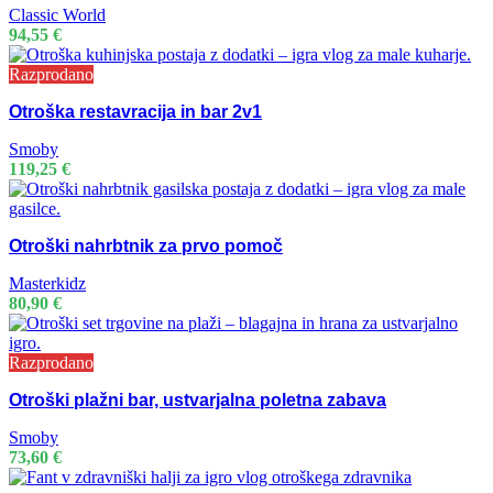
Classic World
94,55
€
Razprodano
Otroška restavracija in bar 2v1
Smoby
119,25
€
Otroški nahrbtnik za prvo pomoč
Masterkidz
80,90
€
Razprodano
Otroški plažni bar, ustvarjalna poletna zabava
Smoby
73,60
€