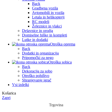
Back
Gradbena vozila
Avtomobili in vozila
Letala in helikopterji
RC modeli
Železnice in vlakci
Delavnice in orodja
Domiselne hiške in kompleti
Lutke in dodatki
Otroška oprema
Back
Dodatki in organizacija
Pripomočki za nego
Otroška sobica
Back
Dekoracija za sobo
Otroško pohištvo
Shranjevanje igrač
Vsi izdelki
Košarica
Zapri
Trgovina