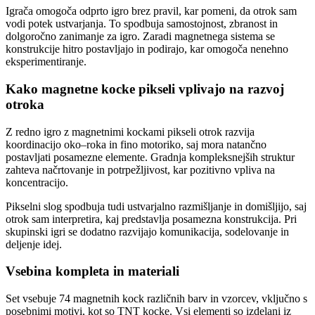
Igrača omogoča odprto igro brez pravil, kar pomeni, da otrok sam
vodi potek ustvarjanja. To spodbuja samostojnost, zbranost in
dolgoročno zanimanje za igro. Zaradi magnetnega sistema se
konstrukcije hitro postavljajo in podirajo, kar omogoča nenehno
eksperimentiranje.
Kako magnetne kocke pikseli vplivajo na razvoj
otroka
Z redno igro z magnetnimi kockami pikseli otrok razvija
koordinacijo oko–roka in fino motoriko, saj mora natančno
postavljati posamezne elemente. Gradnja kompleksnejših struktur
zahteva načrtovanje in potrpežljivost, kar pozitivno vpliva na
koncentracijo.
Pikselni slog spodbuja tudi ustvarjalno razmišljanje in domišljijo, saj
otrok sam interpretira, kaj predstavlja posamezna konstrukcija. Pri
skupinski igri se dodatno razvijajo komunikacija, sodelovanje in
deljenje idej.
Vsebina kompleta in materiali
Set vsebuje 74 magnetnih kock različnih barv in vzorcev, vključno s
posebnimi motivi, kot so TNT kocke. Vsi elementi so izdelani iz