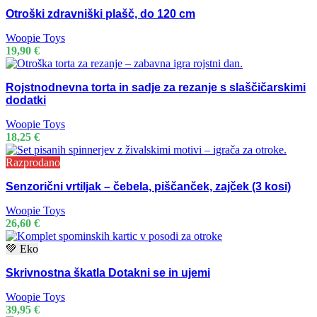
Otroški zdravniški plašč, do 120 cm
Woopie Toys
19,90
€
Rojstnodnevna torta in sadje za rezanje s slaščičarskimi
dodatki
Woopie Toys
18,25
€
Razprodano
Senzorični vrtiljak – čebela, piščanček, zajček (3 kosi)
Woopie Toys
26,60
€
💚 Eko
Skrivnostna škatla Dotakni se in ujemi
Woopie Toys
39,95
€