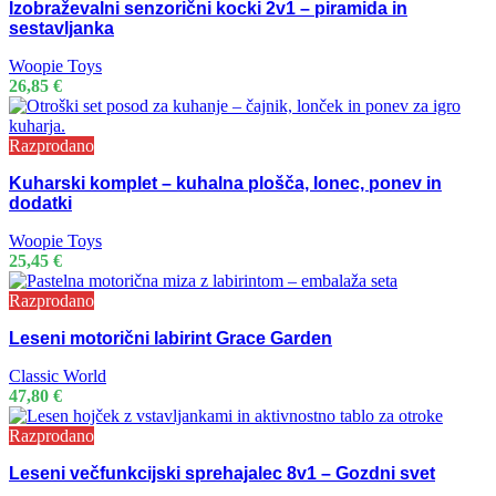
Izobraževalni senzorični kocki 2v1 – piramida in
sestavljanka
Woopie Toys
26,85
€
Razprodano
Kuharski komplet – kuhalna plošča, lonec, ponev in
dodatki
Woopie Toys
25,45
€
Razprodano
Leseni motorični labirint Grace Garden
Classic World
47,80
€
Razprodano
Leseni večfunkcijski sprehajalec 8v1 – Gozdni svet