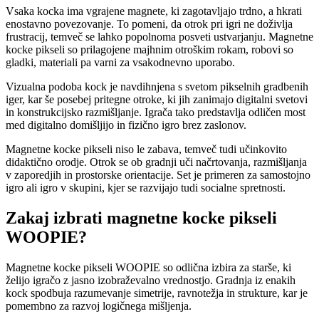
Vsaka kocka ima vgrajene magnete, ki zagotavljajo trdno, a hkrati
enostavno povezovanje. To pomeni, da otrok pri igri ne doživlja
frustracij, temveč se lahko popolnoma posveti ustvarjanju. Magnetne
kocke pikseli so prilagojene majhnim otroškim rokam, robovi so
gladki, materiali pa varni za vsakodnevno uporabo.
Vizualna podoba kock je navdihnjena s svetom pikselnih gradbenih
iger, kar še posebej pritegne otroke, ki jih zanimajo digitalni svetovi
in konstrukcijsko razmišljanje. Igrača tako predstavlja odličen most
med digitalno domišljijo in fizično igro brez zaslonov.
Magnetne kocke pikseli niso le zabava, temveč tudi učinkovito
didaktično orodje. Otrok se ob gradnji uči načrtovanja, razmišljanja
v zaporedjih in prostorske orientacije. Set je primeren za samostojno
igro ali igro v skupini, kjer se razvijajo tudi socialne spretnosti.
Zakaj izbrati magnetne kocke pikseli
WOOPIE?
Magnetne kocke pikseli WOOPIE so odlična izbira za starše, ki
želijo igračo z jasno izobraževalno vrednostjo. Gradnja iz enakih
kock spodbuja razumevanje simetrije, ravnotežja in strukture, kar je
pomembno za razvoj logičnega mišljenja.