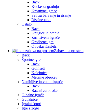
Back
Kocke za gradnjo
Kreativne igrače
Seti za barvanje in risanje
Risalne table
Ostalo
Back
Knjigice in branje
Znanstvene igrače
Gradbene igre
Otroška glasbila
Zabava na prostem
Back
Športne igre
Back
Golf seti
Kolebnice
Metanje obročev
Napihljive in vodne igrače
Back
Bazeni za otroke
Gibalne igrače
Gugalnice
Igralni šotori
Igre z žogo