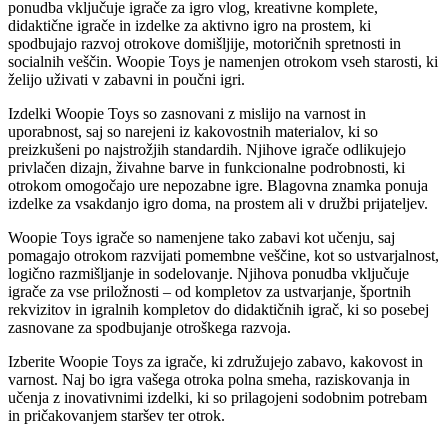
ponudba vključuje igrače za igro vlog, kreativne komplete,
didaktične igrače in izdelke za aktivno igro na prostem, ki
spodbujajo razvoj otrokove domišljije, motoričnih spretnosti in
socialnih veščin. Woopie Toys je namenjen otrokom vseh starosti, ki
želijo uživati v zabavni in poučni igri.
Izdelki Woopie Toys so zasnovani z mislijo na varnost in
uporabnost, saj so narejeni iz kakovostnih materialov, ki so
preizkušeni po najstrožjih standardih. Njihove igrače odlikujejo
privlačen dizajn, živahne barve in funkcionalne podrobnosti, ki
otrokom omogočajo ure nepozabne igre. Blagovna znamka ponuja
izdelke za vsakdanjo igro doma, na prostem ali v družbi prijateljev.
Woopie Toys igrače so namenjene tako zabavi kot učenju, saj
pomagajo otrokom razvijati pomembne veščine, kot so ustvarjalnost,
logično razmišljanje in sodelovanje. Njihova ponudba vključuje
igrače za vse priložnosti – od kompletov za ustvarjanje, športnih
rekvizitov in igralnih kompletov do didaktičnih igrač, ki so posebej
zasnovane za spodbujanje otroškega razvoja.
Izberite Woopie Toys za igrače, ki združujejo zabavo, kakovost in
varnost. Naj bo igra vašega otroka polna smeha, raziskovanja in
učenja z inovativnimi izdelki, ki so prilagojeni sodobnim potrebam
in pričakovanjem staršev ter otrok.