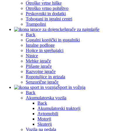
Otroške vrtne hiške
Otroško vrtno pohištvo
Peskovniki in dodatki
Tobogani in igralni centri
Trampolini
Igrače za najmlajše
Back
Gugalni konjički in gugalniki
Igralne podloge
Hojice in sprehajalci
Ninice
Mehke igrače
Plišaste igrače
Razvojne igrače
Ropotuljice in grizala
Senzorične igrače
Šport in vožnja
Back
Akumulatorska vozila
Back
Akumulatorski traktorji
Avtomobili
Motorji
Skuterji
Vozila na pedala