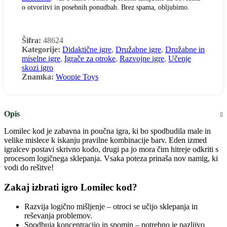
o otvoritvi in posebnih ponudbah. Brez spama, obljubimo.
Obvestite me
Šifra:
48624
Kategorije:
Didaktične igre
,
Družabne igre
,
Družabne in
miselne igre
,
Igrače za otroke
,
Razvojne igre
,
Učenje
skozi igro
Znamka:
Woopie Toys
Opis
Lomilec kod je zabavna in poučna igra, ki bo spodbudila male in
velike mislece k iskanju pravilne kombinacije barv. Eden izmed
igralcev postavi skrivno kodo, drugi pa jo mora čim hitreje odkriti s
procesom logičnega sklepanja. Vsaka poteza prinaša nov namig, ki
vodi do rešitve!
Zakaj izbrati igro Lomilec kod?
Razvija logično mišljenje – otroci se učijo sklepanja in
reševanja problemov.
Spodbuja koncentracijo in spomin – potrebno je pazljivo