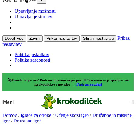
vsebino in oglase
Upravljanje možnosti
Upravljanje storitev
Prikaz
Dovoli vse
Zavrni
Prikaz nastavitev
Shrani nastavitve
nastavitev
Politika piškotkov
Politika zasebnosti
🚀 Kmalu odpremo! Bodi med prvimi in prejmi 10 % – samo za prijavljene na
Krokodilčkove novičke →
[Pridruži se zdaj]
Meni
Domov
/
Igrače za otroke
/
Učenje skozi igro
/
Družabne in miselne
igre
/
Družabne igre