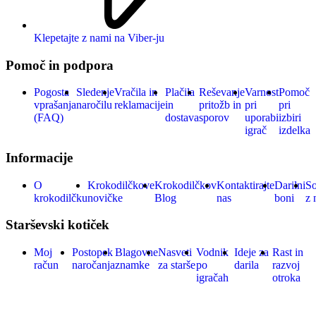
Klepetajte z nami na Viber-ju
Pomoč in podpora
Pogosta
Sledenje
Vračila in
Plačila
Reševanje
Varnost
Pomoč
vprašanja
naročilu
reklamacije
in
pritožb in
pri
pri
(FAQ)
dostava
sporov
uporabi
izbiri
igrač
izdelka
Informacije
O
Krokodilčkove
Krokodilčkov
Kontaktirajte
Darilni
So
krokodilčku
novičke
Blog
nas
boni
z 
Starševski kotiček
Moj
Postopek
Blagovne
Nasveti
Vodnik
Ideje za
Rast in
račun
naročanja
znamke
za starše
po
darila
razvoj
igračah
otroka