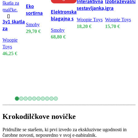
Interaktivna
Izobraževalna
Eko
sestavljanka,
igra
Elektronska
sortirna
vozila in
Montessori –
blagajna s
košara iz
Woopie Toys
Woopie Toys
3v1 škatla
živali
Sortiranje
Smoby
skenerjem
bioplastike,
18,20
€
15,70
€
za
dinozavrov
Smoby
29,70
€
in tehtnico
12+ m
sortiranje
68,80
€
Woopie
– kocke,
Toys
piramida
46,25
€
in slonček
Krokodilčkove novičke
Pridružite se staršem, ki prvi izvedo za ekskluzivne ugodnosti in
čarobne novosti, neposredno v svoj e-nabiralnik.