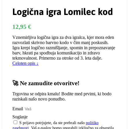
Logična igra Lomilec kod
12,95
€
Vznemirljiva logična igra za dva igralca, kjer mora eden
razvozlati skrivno barvno kodo v čim manj poskusih.
Igra krepi logično razmišljanje, spomin in prepoznavanje
barv, hkrati pa spodbuja komunikacijo in zdravo
tekmovalnost. Primerno za otroke od 3. leta dalje.
Celoten opis ↓
🚀 Ne zamudite otvoritve!
Trgovina se odpira kmalu! Bodite med prvimi, ki bodo
raziskali našo novo ponudbo.
Email
Soglasje
S prijavo potrjujete, da ste prebrali našo
politiko
zasebnosti
. Vaš e-naslov bomo uporabili izključno za obvestila