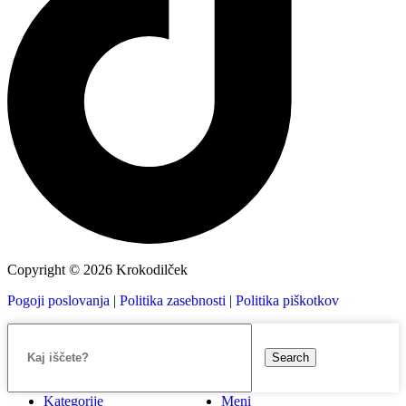
Copyright © 2026 Krokodilček
Pogoji poslovanja
|
Politika zasebnosti
|
Politika piškotkov
Search
Kategorije
Meni