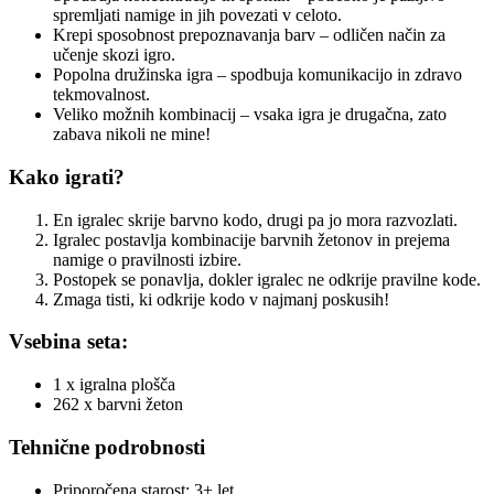
spremljati namige in jih povezati v celoto.
Krepi sposobnost prepoznavanja barv – odličen način za
učenje skozi igro.
Popolna družinska igra – spodbuja komunikacijo in zdravo
tekmovalnost.
Veliko možnih kombinacij – vsaka igra je drugačna, zato
zabava nikoli ne mine!
Kako igrati?
En igralec skrije barvno kodo, drugi pa jo mora razvozlati.
Igralec postavlja kombinacije barvnih žetonov in prejema
namige o pravilnosti izbire.
Postopek se ponavlja, dokler igralec ne odkrije pravilne kode.
Zmaga tisti, ki odkrije kodo v najmanj poskusih!
Vsebina seta:
1 x igralna plošča
262 x barvni žeton
Tehnične podrobnosti
Priporočena starost: 3+ let