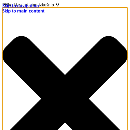
Piškotki za prijetno izkušnjo 🍪
Skip to navigation
Skip to main content