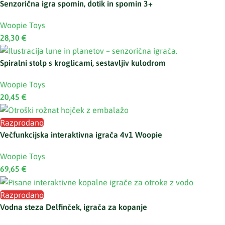
Senzorična igra spomin, dotik in spomin 3+
Woopie Toys
28,30
€
Spiralni stolp s kroglicami, sestavljiv kulodrom
Woopie Toys
20,45
€
Razprodano
Večfunkcijska interaktivna igrača 4v1 Woopie
Woopie Toys
69,65
€
Razprodano
Vodna steza Delfinček, igrača za kopanje