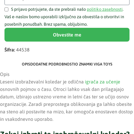
S prijavo potrjujete, da ste prebrali našo
politiko zasebnosti
.
Vaš e-naslov bomo uporabili izključno za obvestila o otvoritvi in
posebnih ponudbah. Brez spama, obljubimo.
Obvestite me
Šifra:
44538
OPIS
DODATNE PODROBNOSTI
O ZNAMKI VIGA TOYS
Opis
Leseni izobraževalni koledar je odlična
igrača za učenje
osnovnih pojmov o času. Otroci lahko vsak dan prilagajajo
datum, izbirajo ustrezno vreme in letni čas ter se učijo osnov
organizacije. Zaradi preprostega oblikovanja ga lahko obesite
na steno ali postavite na mizo, kar omogoča enostaven dostop
in vsakodnevno uporabo.