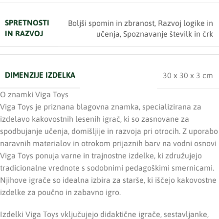
SPRETNOSTI
Boljši spomin in zbranost
,
Razvoj logike in
IN RAZVOJ
učenja
,
Spoznavanje številk in črk
DIMENZIJE IZDELKA
30 x 30 x 3 cm
O znamki Viga Toys
Viga Toys je priznana blagovna znamka, specializirana za
izdelavo kakovostnih lesenih igrač, ki so zasnovane za
spodbujanje učenja, domišljije in razvoja pri otrocih. Z uporabo
naravnih materialov in otrokom prijaznih barv na vodni osnovi
Viga Toys ponuja varne in trajnostne izdelke, ki združujejo
tradicionalne vrednote s sodobnimi pedagoškimi smernicami.
Njihove igrače so idealna izbira za starše, ki iščejo kakovostne
izdelke za poučno in zabavno igro.
Izdelki Viga Toys vključujejo didaktične igrače, sestavljanke,