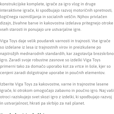
konstrukcijske komplete, igrače za igro vlog in druge
interaktivne igrače, ki spodbujajo razvoj motoričnih spretnosti,
logičnega razmišljanja in socialnih veščin. Njihov privlačen
dizajn, živahne barve in kakovostna izdelava pritegnejo otroke
vseh starosti in ponujajo ure ustvarjalne igre.
Viga Toys daje velik poudarek varnosti in trajnosti. Vse igrače
so izdelane iz lesa iz trajnostnih virov in preizkušene po
najstrožjih mednarodnih standardih, kar zagotavlja brezskrbno
igro. Zaradi svoje robustne zasnove so izdelki Viga Toys
primerni tako za domačo uporabo kot za vrtce in šole, kjer so
cenjeni zaradi dolgotrajne uporabe in poučnih elementov.
Izberite Viga Toys za kakovostne, varne in trajnostne lesene
igrače, ki otrokom omogočajo zabavno in poučno igro. Naj vaši
otroci raziskujejo svet skozi igro z izdelki, ki spodbujajo razvoj
in ustvarjalnost, hkrati pa skrbijo za naš planet.