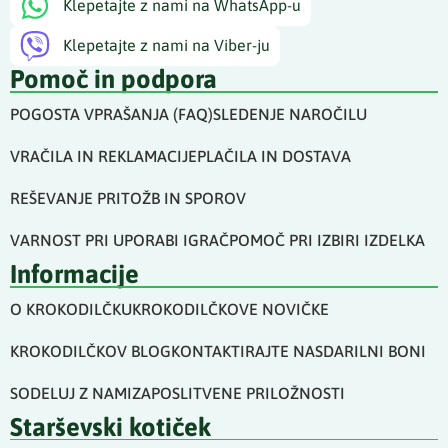
Klepetajte z nami na WhatsApp-u
Klepetajte z nami na Viber-ju
Pomoč in podpora
POGOSTA VPRAŠANJA (FAQ)
SLEDENJE NAROČILU
VRAČILA IN REKLAMACIJE
PLAČILA IN DOSTAVA
REŠEVANJE PRITOŽB IN SPOROV
VARNOST PRI UPORABI IGRAČ
POMOČ PRI IZBIRI IZDELKA
Informacije
O KROKODILČKU
KROKODILČKOVE NOVIČKE
KROKODILČKOV BLOG
KONTAKTIRAJTE NAS
DARILNI BONI
SODELUJ Z NAMI
ZAPOSLITVENE PRILOŽNOSTI
Starševski kotiček