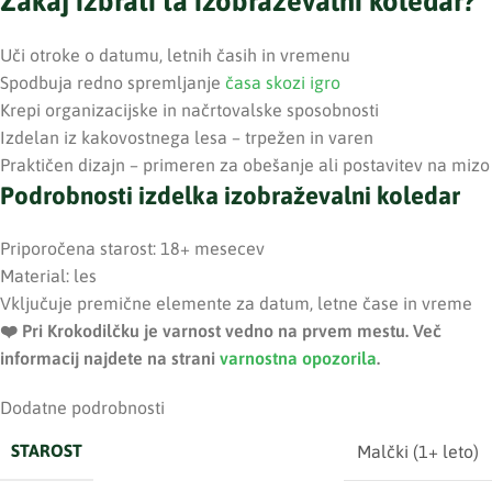
Zakaj izbrati ta izobraževalni koledar?
Uči otroke o datumu, letnih časih in vremenu
Spodbuja redno spremljanje
časa skozi igro
Krepi organizacijske in načrtovalske sposobnosti
Izdelan iz kakovostnega lesa – trpežen in varen
Praktičen dizajn – primeren za obešanje ali postavitev na mizo
Podrobnosti izdelka izobraževalni koledar
Priporočena starost: 18+ mesecev
Material: les
Vključuje premične elemente za datum, letne čase in vreme
❤️ ️Pri Krokodilčku je varnost vedno na prvem mestu. Več
informacij najdete na strani
varnostna opozorila
.
Dodatne podrobnosti
STAROST
Malčki (1+ leto)