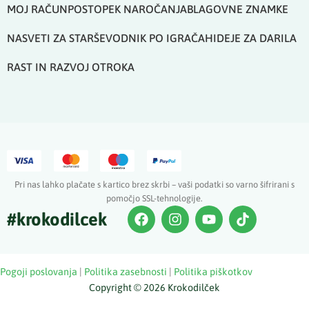
MOJ RAČUN
POSTOPEK NAROČANJA
BLAGOVNE ZNAMKE
NASVETI ZA STARŠE
VODNIK PO IGRAČAH
IDEJE ZA DARILA
RAST IN RAZVOJ OTROKA
Pri nas lahko plačate s kartico brez skrbi – vaši podatki so varno šifrirani s
pomočjo SSL-tehnologije.
#krokodilcek
Pogoji poslovanja
|
Politika zasebnosti
|
Politika piškotkov
Copyright © 2026 Krokodilček