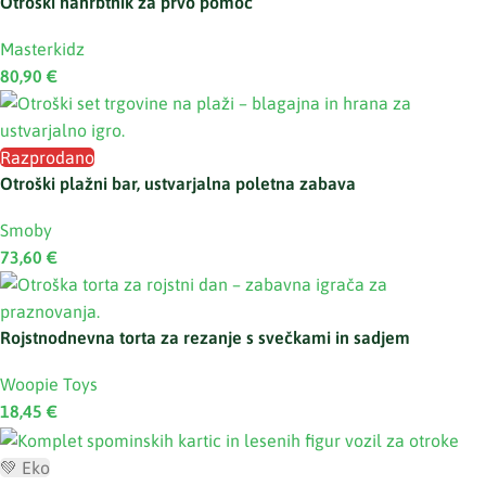
Otroški nahrbtnik za prvo pomoč
Masterkidz
80,90
€
Razprodano
Otroški plažni bar, ustvarjalna poletna zabava
Smoby
73,60
€
Rojstnodnevna torta za rezanje s svečkami in sadjem
Woopie Toys
18,45
€
💚 Eko