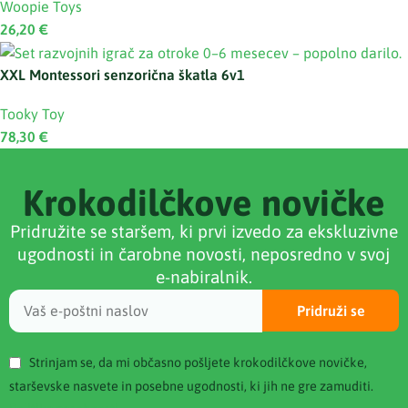
Woopie Toys
26,20
€
XXL Montessori senzorična škatla 6v1
Tooky Toy
78,30
€
Krokodilčkove novičke
Pridružite se staršem, ki prvi izvedo za ekskluzivne
ugodnosti in čarobne novosti, neposredno v svoj
e-nabiralnik.
Pridruži se
Strinjam se, da mi občasno pošljete krokodilčkove novičke,
starševske nasvete in posebne ugodnosti, ki jih ne gre zamuditi.