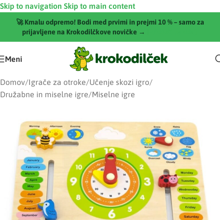
Skip to navigation
Skip to main content
🚀 Kmalu odpremo! Bodi med prvimi in prejmi 10 % – samo za
prijavljene na Krokodilčkove novičke →
[Pridruži se zdaj]
Meni
Domov
/
Igrače za otroke
/
Učenje skozi igro
/
Družabne in miselne igre
/
Miselne igre