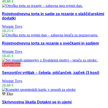
49,80
€
Rojstnodnevna torta in sadje za rezanje s slaščičarskimi
dodatki
Woopie Toys
18,25
€
Rojstnodnevna torta za rezanje s svečkami in sadjem
Woopie Toys
18,45
€
Razprodano
Senzorični vrtiljak – čebela, piščanček, zajček (3 kosi)
Woopie Toys
26,60
€
💚 Eko
Skrivnostna škatla Dotakni se in ujemi