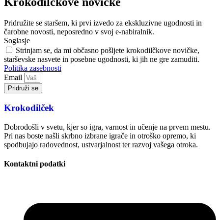
Krokodilčkove novičke
Pridružite se staršem, ki prvi izvedo za ekskluzivne ugodnosti in
čarobne novosti, neposredno v svoj e-nabiralnik.
Soglasje
Strinjam se, da mi občasno pošljete krokodilčkove novičke,
starševske nasvete in posebne ugodnosti, ki jih ne gre zamuditi.
Politika zasebnosti
Email
Pridruži se
Krokodilček
Dobrodošli v svetu, kjer so igra, varnost in učenje na prvem mestu.
Pri nas boste našli skrbno izbrane igrače in otroško opremo, ki
spodbujajo radovednost, ustvarjalnost ter razvoj vašega otroka.
Kontaktni podatki