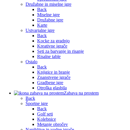
Družabne in miselne igre
Back
Miselne igre
Družabne igre
Karte
Ustvarjalne igre
Back
Kocke za gradnjo
Kreativne igrače
Seti za barvanje in risanje
Risalne table
Ostalo
Back
Knjigice in branje
Znanstvene igrače
Gradbene igre
Otroška glasbila
Zabava na prostem
Back
Športne igre
Back
Golf seti
Kolebnice
Metanje obročev
Napihljive in vodne igrače