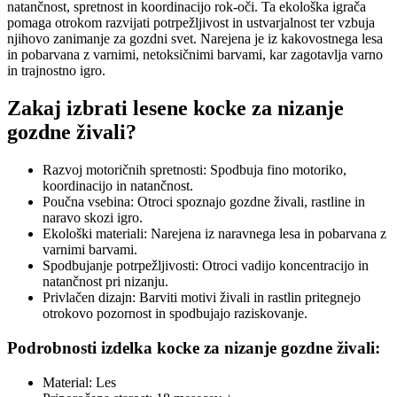
natančnost, spretnost in koordinacijo rok-oči. Ta ekološka igrača
pomaga otrokom razvijati potrpežljivost in ustvarjalnost ter vzbuja
njihovo zanimanje za gozdni svet. Narejena je iz kakovostnega lesa
in pobarvana z varnimi, netoksičnimi barvami, kar zagotavlja varno
in trajnostno igro.
Zakaj izbrati lesene kocke za nizanje
gozdne živali?
Razvoj motoričnih spretnosti: Spodbuja fino motoriko,
koordinacijo in natančnost.
Poučna vsebina: Otroci spoznajo gozdne živali, rastline in
naravo skozi igro.
Ekološki materiali: Narejena iz naravnega lesa in pobarvana z
varnimi barvami.
Spodbujanje potrpežljivosti: Otroci vadijo koncentracijo in
natančnost pri nizanju.
Privlačen dizajn: Barviti motivi živali in rastlin pritegnejo
otrokovo pozornost in spodbujajo raziskovanje.
Podrobnosti izdelka kocke za nizanje gozdne živali:
Material: Les