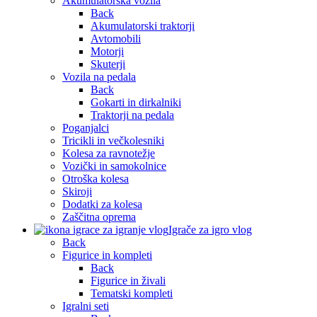
Akumulatorska vozila
Back
Akumulatorski traktorji
Avtomobili
Motorji
Skuterji
Vozila na pedala
Back
Gokarti in dirkalniki
Traktorji na pedala
Poganjalci
Tricikli in večkolesniki
Kolesa za ravnotežje
Vozički in samokolnice
Otroška kolesa
Skiroji
Dodatki za kolesa
Zaščitna oprema
Igrače za igro vlog
Back
Figurice in kompleti
Back
Figurice in živali
Tematski kompleti
Igralni seti