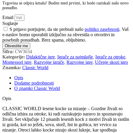
Trgovina se odpira kmalu! Bodite med prvimi, ki bodo raziskali našo novo
ponudbo.
Email
Soglasje
S prijavo potrjujete, da ste prebrali našo
politiko zasebnosti
. Vaš
e-naslov bomo uporabili izključno za obvestila o otvoritvi in
posebnih ponudbah. Brez spama, obljubimo.
Obvestite me
Šifra:
CW3634
Kategorije:
Didaktične igre
,
Igrače za najmlajše
,
Igrače za otroke
,
Montessori igre
,
Razvojne igrače
,
Razvojne igre
,
Učenje skozi igro
Znamka:
Classic World
Opis
Dodatne podrobnosti
O znamki Classic World
Opis
CLASSIC WORLD lesene kocke za nizanje – Gozdne živali so
odlična izbira za otroke, ki radi raziskujejo naravo in spoznavajo
živali. Set vključuje 12 pisanih lesenih kock z motivi živali in rastlin
iz gozda, kot so ježek, sova, storž, list in gobica, ter vrvico za
nizanje. Otroci lahko kocke nizajo skozi luknje, kar spodbuja