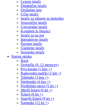
Lesene igrače
Didaktične igrače
Družabne igre
Učne igrače
Igrače za gibanje in motoriko
Senzorične igrače
Ustvarjalne igrače
Kompleti in figurice
Igrače za na pot
Interaktivne igrače
Športne igrače
Glasbene igrače
Sezonske igrače
Starost otroka
Back
Dojenčki (0–12 mesecev)
Prvi koraki (1 leto +)
Radovedni malčki (2 leti +)
Triletniki (3 leta +)
Štiriletniki (4 leta +)
Predšolski otroci (5 let +)
Mlajši šolarji (6 let +)
Šolarji (8 let +)
Starejši šolarji (9 let +)
Najstniki (12 let +)