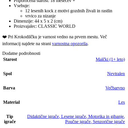
Priporočena starost: 18 mesecev +
Vsebuje:
12 lesenih kock z motivi gozdnih živali in rastlin
vrvico za nizanje
Dimenzije: 44 x 5 x 2 (cm)
Proizvajalec: CLASSIC WORLD
❤️ ️Pri Krokodilčku je varnost vedno na prvem mestu. Več
informacij najdete na strani
varnostna opozorila
.
Dodatne podrobnosti
Starost
Malčki (1+ leto)
Spol
Nevtralen
Barva
Večbarvno
Material
Les
Tip
Didaktične igrače
,
Lesene igrače
,
Motorika in gibanje
,
igrače
Poučne igrače
,
Senzorične igrače