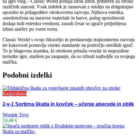
za igro vlog – Classic World ponuja širok izbor, primeren za otroke
različnih starosti. Vsak izdelek je zasnovan z mislijo na dolgotrajno
uporabo in prilagoditev otrokovemu razvoju. Njihova estetika,
osredotočena na naravne materiale in barve, poleg uporabnosti
dodaja tudi estetsko vrednost, zaradi česar so igrače priljubljena
izbira staršev po vsem svetu.
Classic World s svojo filozofijo in predanostjo trajnostnemu razvoju
ter kakovosti postavlja visoke standarde na področju otroških igrač.
To je blagovna znamka, ki otrokom prinaša veselje in nepozabne
trenutke igre, staršem pa zaupanje, da so izbrali najboljše za svojega
malčka.
Podobni izdelki
Razprodano
2-v-1 Sortirna škatla in kovček – učenje abecede in oblik
Woopie Toys
14,40
€