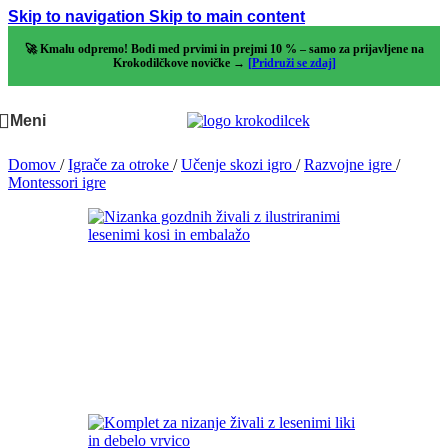
Skip to navigation
Skip to main content
🚀 Kmalu odpremo! Bodi med prvimi in prejmi 10 % – samo za prijavljene na
Krokodilčkove novičke →
[Pridruži se zdaj]
Meni
Domov
/
Igrače za otroke
/
Učenje skozi igro
/
Razvojne igre
/
Montessori igre