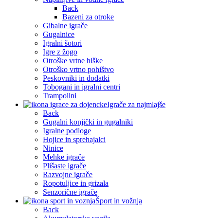
Back
Bazeni za otroke
Gibalne igrače
Gugalnice
Igralni šotori
Igre z žogo
Otroške vrtne hiške
Otroško vrtno pohištvo
Peskovniki in dodatki
Tobogani in igralni centri
Trampolini
Igrače za najmlajše
Back
Gugalni konjički in gugalniki
Igralne podloge
Hojice in sprehajalci
Ninice
Mehke igrače
Plišaste igrače
Razvojne igrače
Ropotuljice in grizala
Senzorične igrače
Šport in vožnja
Back