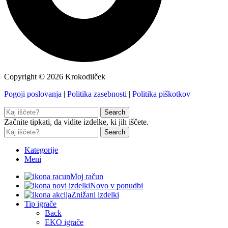
Copyright © 2026 Krokodilček
Pogoji poslovanja
|
Politika zasebnosti
|
Politika piškotkov
Search
Začnite tipkati, da vidite izdelke, ki jih iščete.
Search
Kategorije
Meni
Moj račun
Novo v ponudbi
Znižani izdelki
Tip igrače
Back
EKO igrače