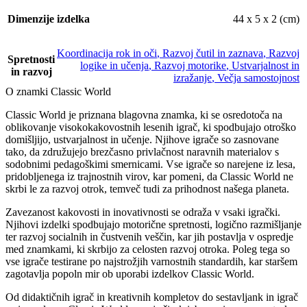
Dimenzije izdelka
44 x 5 x 2 (cm)
Koordinacija rok in oči
,
Razvoj čutil in zaznava
,
Razvoj
Spretnosti
logike in učenja
,
Razvoj motorike
,
Ustvarjalnost in
in razvoj
izražanje
,
Večja samostojnost
O znamki Classic World
Classic World je priznana blagovna znamka, ki se osredotoča na
oblikovanje visokokakovostnih lesenih igrač, ki spodbujajo otroško
domišljijo, ustvarjalnost in učenje. Njihove igrače so zasnovane
tako, da združujejo brezčasno privlačnost naravnih materialov s
sodobnimi pedagoškimi smernicami. Vse igrače so narejene iz lesa,
pridobljenega iz trajnostnih virov, kar pomeni, da Classic World ne
skrbi le za razvoj otrok, temveč tudi za prihodnost našega planeta.
Zavezanost kakovosti in inovativnosti se odraža v vsaki igrački.
Njihovi izdelki spodbujajo motorične spretnosti, logično razmišljanje
ter razvoj socialnih in čustvenih veščin, kar jih postavlja v ospredje
med znamkami, ki skrbijo za celosten razvoj otroka. Poleg tega so
vse igrače testirane po najstrožjih varnostnih standardih, kar staršem
zagotavlja popoln mir ob uporabi izdelkov Classic World.
Od didaktičnih igrač in kreativnih kompletov do sestavljank in igrač