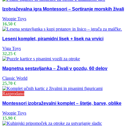
Izobraževalna igra Montessori – Sortiranje morskih živali
Woopie Toys
16,50
€
Leseni komplet, piramidni lisek + lisek na vrvici
Viga Toys
32,25
€
Magnetna sestavljanka – Živali v gozdu, 60 delov
Classic World
25,70
€
Razprodano
Montessori izobraževalni komplet – štetje, barve, oblike
Woopie Toys
15,90
€