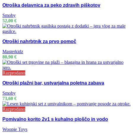
Otroška delavnica za peko zdravih piškotov
Smoby
52,00
€
Otroški nahrbtnik za prvo pomoč
Masterkidz
80,90
€
Razprodano
Otroški plažni bar, ustvarjalna poletna zabava
Smoby
73,60
€
Razprodano
Pomivalno korito 2v1 s kuhalno ploščo in vodo
Woopie Toys