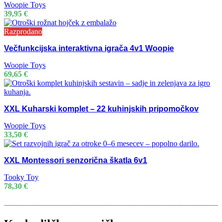
Woopie Toys
39,95
€
Razprodano
Večfunkcijska interaktivna igrača 4v1 Woopie
Woopie Toys
69,65
€
XXL Kuharski komplet – 22 kuhinjskih pripomočkov
Woopie Toys
33,50
€
XXL Montessori senzorična škatla 6v1
Tooky Toy
78,30
€