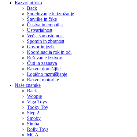
Razvoj otroka
Back
Sodelovanje in izražanje
Številke in črke
Čustva in empatija
Ustvarjalnost
Večja samostojnost
Spomin in zbranost
Govor in jezik
Koordinacija rok in oči
Reševanje izzivov
Čuti in zaznava
Razvoj domišljije
Logično razmišljanje
Razvoj motorike
Naše znamke
Back
Woopie
Viga Toys
Tooky Toy
Step 2
Smoby
Simba
Rolly Toys
MGA