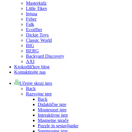
Masterkidz
Little Tikes
Injusa
Feber
Falk
Ecoiffier
Dickie Toys
Classic World
BIG
BERG
Backyard Discovery
AXI
Krokodilčkov blog
Kontaktirajte nas
Učenje skozi igro
Back
Razvojne igre
Back
Didaktične igre
Montessori igre
Interaktivne igre
Magnetne igrače
Puzzle in sestavljanke
Spretnostne igre