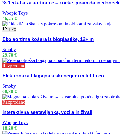
3v1 škatla za sortiranje – kocke, piramida in slonček
Woopie Toys
46,25
€
💚 Eko
Eko sortirna košara iz bioplastike, 12+ m
Smoby
29,70
€
Razprodano
Elektronska blagajna s skenerjem in tehtnico
Smoby
68,80
€
Razprodano
Interaktivna sestavljanka, vozila in živali
Woopie Toys
18,20
€