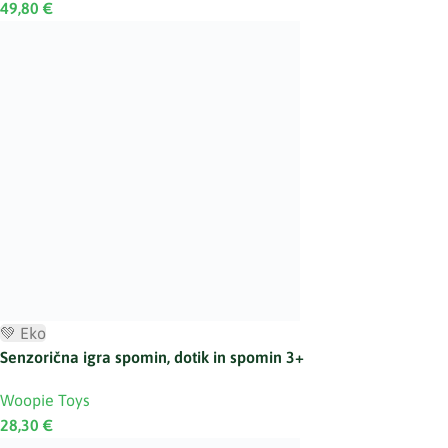
49,80
€
💚 Eko
Senzorična igra spomin, dotik in spomin 3+
Woopie Toys
28,30
€