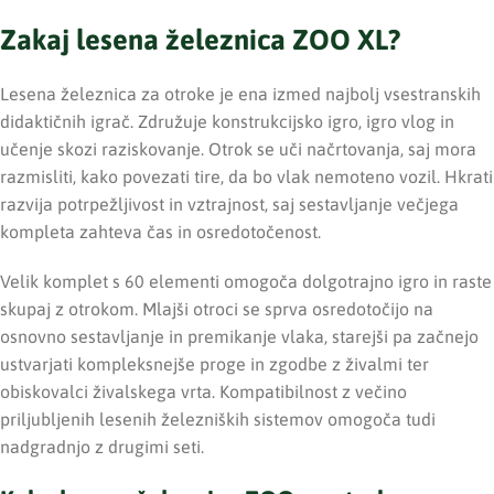
Zakaj lesena železnica ZOO XL?
Lesena železnica za otroke je ena izmed najbolj vsestranskih
didaktičnih igrač. Združuje konstrukcijsko igro, igro vlog in
učenje skozi raziskovanje. Otrok se uči načrtovanja, saj mora
razmisliti, kako povezati tire, da bo vlak nemoteno vozil. Hkrati
razvija potrpežljivost in vztrajnost, saj sestavljanje večjega
kompleta zahteva čas in osredotočenost.
Velik komplet s 60 elementi omogoča dolgotrajno igro in raste
skupaj z otrokom. Mlajši otroci se sprva osredotočijo na
osnovno sestavljanje in premikanje vlaka, starejši pa začnejo
ustvarjati kompleksnejše proge in zgodbe z živalmi ter
obiskovalci živalskega vrta. Kompatibilnost z večino
priljubljenih lesenih železniških sistemov omogoča tudi
nadgradnjo z drugimi seti.