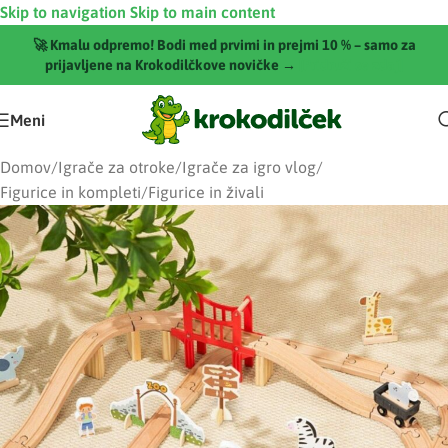
Skip to navigation
Skip to main content
🚀 Kmalu odpremo! Bodi med prvimi in prejmi 10 % – samo za
prijavljene na Krokodilčkove novičke →
[Pridruži se zdaj]
Meni
Domov
/
Igrače za otroke
/
Igrače za igro vlog
/
Figurice in kompleti
/
Figurice in živali