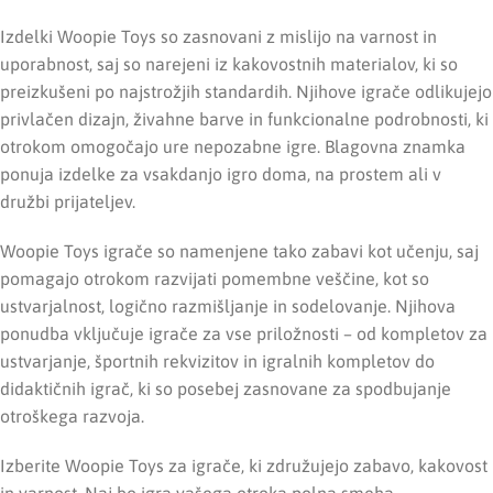
Izdelki Woopie Toys so zasnovani z mislijo na varnost in
uporabnost, saj so narejeni iz kakovostnih materialov, ki so
preizkušeni po najstrožjih standardih. Njihove igrače odlikujejo
privlačen dizajn, živahne barve in funkcionalne podrobnosti, ki
otrokom omogočajo ure nepozabne igre. Blagovna znamka
ponuja izdelke za vsakdanjo igro doma, na prostem ali v
družbi prijateljev.
Woopie Toys igrače so namenjene tako zabavi kot učenju, saj
pomagajo otrokom razvijati pomembne veščine, kot so
ustvarjalnost, logično razmišljanje in sodelovanje. Njihova
ponudba vključuje igrače za vse priložnosti – od kompletov za
ustvarjanje, športnih rekvizitov in igralnih kompletov do
didaktičnih igrač, ki so posebej zasnovane za spodbujanje
otroškega razvoja.
Izberite Woopie Toys za igrače, ki združujejo zabavo, kakovost