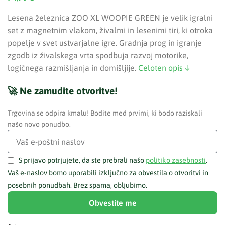
Lesena železnica ZOO XL WOOPIE GREEN je velik igralni
set z magnetnim vlakom, živalmi in lesenimi tiri, ki otroka
popelje v svet ustvarjalne igre. Gradnja prog in igranje
zgodb iz živalskega vrta spodbuja razvoj motorike,
logičnega razmišljanja in domišljije.
Celoten opis ↓
🚀 Ne zamudite otvoritve!
Trgovina se odpira kmalu! Bodite med prvimi, ki bodo raziskali
našo novo ponudbo.
S prijavo potrjujete, da ste prebrali našo
politiko zasebnosti
.
Vaš e-naslov bomo uporabili izključno za obvestila o otvoritvi in
posebnih ponudbah. Brez spama, obljubimo.
Obvestite me