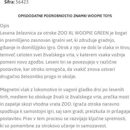
Šifra:
56423
OPIS
DODATNE PODROBNOSTI
O ZNAMKI WOOPIE TOYS
Opis
Lesena železnica za otroke ZOO XL WOOPIE GREEN je bogat
in premišljeno zasnovan igralni set, ki združuje gradnjo,
gibanje in domišljijsko igro. Otrok z njo ne dobi le vlaka in tirov,
temveč celoten svet živalskega vrta, v katerem vsaka vožnja
pomeni novo zgodbo. Leseni tiri se povezujejo v različne
postavitve, kar otroku omogoča, da vsakič znova ustvari
drugačno železniško progo in okolje.
Magnetni vlak z lokomotivo in vagoni gladko drsi po lesenih
tirih, medtem ko obiskuje živali iz živalskega vrta, prečka most
in zapelje skozi vhodna vrata ZOO. Igrača otroka naravno
spodbuja k samostojni igri, saj sam gradi, preizkuša in prilagaja
postavitev. Prav v tem procesu se razvijajo ključne spretnosti,
ki so pomembne za otrokovo učenje in samozavest.