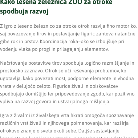
Kako lesena železnica ZOO za otroke
spodbuja razvoj
Z igro z leseno železnico za otroke otrok razvija fino motoriko,
saj povezovanje tirov in postavljanje figuric zahteva natančne
gibe rok in prstov. Koordinacija roka–oko se izboljšuje pri
vodenju vlaka po progi in prilagajanju elementov.
Načrtovanje postavitve tirov spodbuja logično razmišljanje in
prostorsko zaznavo. Otrok se uči reševanja problemov, ko
ugotavlja, kako povezati most, podporne elemente in vhodna
vrata v delujočo celoto. Figurice živali in obiskovalcev
spodbujajo domišljijo ter pripovedovanje zgodb, kar pozitivno
vpliva na razvoj govora in ustvarjalnega mišljenja.
Igra z živalmi iz živalskega vrta hkrati omogoča spoznavanje
različnih vrst živali in njihovega poimenovanja, kar razširja
otrokovo znanje o svetu okoli sebe. Daljše sestavljanje