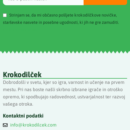
Strinjam se, da mi občasno pošljete krokodilčkove novičke,
starševske nasvete in posebne ugodnosti, ki jih ne gre zamuditi.
Politika zasebnosti
Krokodilček
Dobrodošli v svetu, kjer so igra, varnost in učenje na prvem
mestu. Pri nas boste našli skrbno izbrane igrače in otroško
opremo, ki spodbujajo radovednost, ustvarjalnost ter razvoj
vašega otroka.
Kontaktni podatki
info@krokodilcek.com