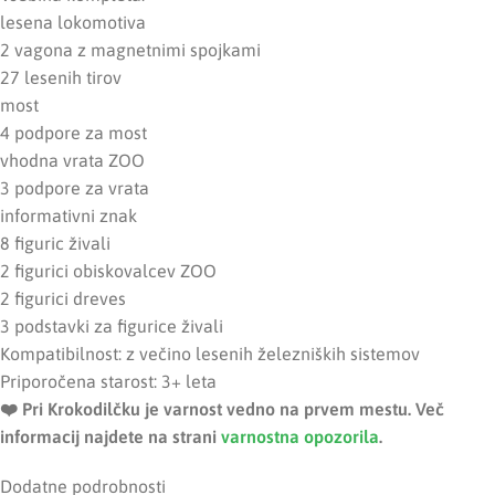
lesena lokomotiva
2 vagona z magnetnimi spojkami
27 lesenih tirov
most
4 podpore za most
vhodna vrata ZOO
3 podpore za vrata
informativni znak
8 figuric živali
2 figurici obiskovalcev ZOO
2 figurici dreves
3 podstavki za figurice živali
Kompatibilnost: z večino lesenih železniških sistemov
Priporočena starost: 3+ leta
❤️ ️Pri Krokodilčku je varnost vedno na prvem mestu. Več
informacij najdete na strani
varnostna opozorila
.
Dodatne podrobnosti