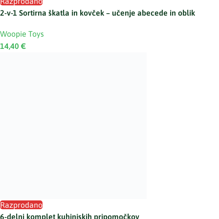
Razprodano
2-v-1 Sortirna škatla in kovček – učenje abecede in oblik
Woopie Toys
14,40
€
Razprodano
6-delni komplet kuhinjskih pripomočkov