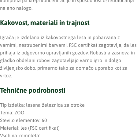
kompleta pa krepi koncentracijo in sposobnost osredotočanja
na eno nalogo.
Kakovost, materiali in trajnost
Igrača je izdelana iz kakovostnega lesa in pobarvana z
varnimi, nestrupenimi barvami. FSC certifikat zagotavlja, da les
prihaja iz odgovorno upravljanih gozdov. Robustna zasnova in
gladko obdelani robovi zagotavljajo varno igro in dolgo
življenjsko dobo, primerno tako za domačo uporabo kot za
vrtce.
Tehnične podrobnosti
Tip izdelka: lesena železnica za otroke
Tema: ZOO
Število elementov: 60
Material: les (FSC certifikat)
Vsebina kompleta: