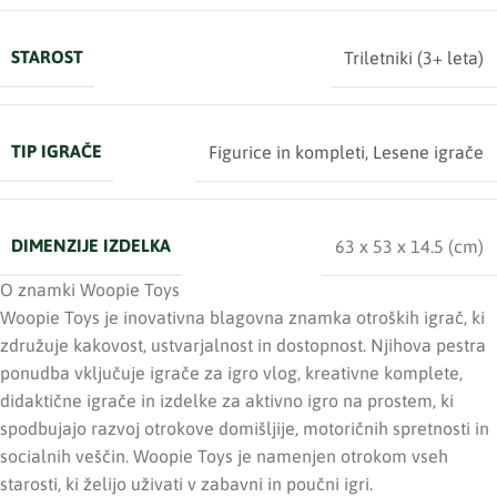
STAROST
Triletniki (3+ leta)
TIP IGRAČE
Figurice in kompleti
,
Lesene igrače
DIMENZIJE IZDELKA
63 x 53 x 14.5 (cm)
O znamki Woopie Toys
Woopie Toys je inovativna blagovna znamka otroških igrač, ki
združuje kakovost, ustvarjalnost in dostopnost. Njihova pestra
ponudba vključuje igrače za igro vlog, kreativne komplete,
didaktične igrače in izdelke za aktivno igro na prostem, ki
spodbujajo razvoj otrokove domišljije, motoričnih spretnosti in
socialnih veščin. Woopie Toys je namenjen otrokom vseh
starosti, ki želijo uživati v zabavni in poučni igri.