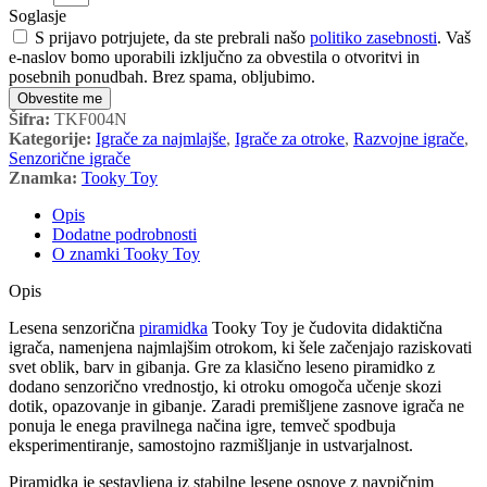
Soglasje
S prijavo potrjujete, da ste prebrali našo
politiko zasebnosti
. Vaš
e-naslov bomo uporabili izključno za obvestila o otvoritvi in
posebnih ponudbah. Brez spama, obljubimo.
Obvestite me
Šifra:
TKF004N
Kategorije:
Igrače za najmlajše
,
Igrače za otroke
,
Razvojne igrače
,
Senzorične igrače
Znamka:
Tooky Toy
Opis
Dodatne podrobnosti
O znamki Tooky Toy
Opis
Lesena senzorična
piramidka
Tooky Toy je čudovita didaktična
igrača, namenjena najmlajšim otrokom, ki šele začenjajo raziskovati
svet oblik, barv in gibanja. Gre za klasično leseno piramidko z
dodano senzorično vrednostjo, ki otroku omogoča učenje skozi
dotik, opazovanje in gibanje. Zaradi premišljene zasnove igrača ne
ponuja le enega pravilnega načina igre, temveč spodbuja
eksperimentiranje, samostojno razmišljanje in ustvarjalnost.
Piramidka je sestavljena iz stabilne lesene osnove z navpičnim