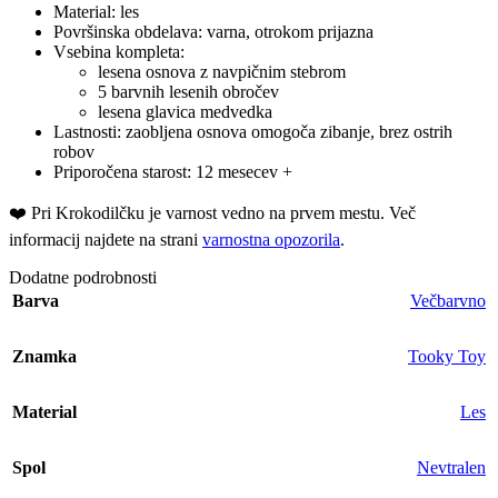
Material: les
Površinska obdelava: varna, otrokom prijazna
Vsebina kompleta:
lesena osnova z navpičnim stebrom
5 barvnih lesenih obročev
lesena glavica medvedka
Lastnosti: zaobljena osnova omogoča zibanje, brez ostrih
robov
Priporočena starost: 12 mesecev +
❤️ ️Pri Krokodilčku je varnost vedno na prvem mestu. Več
informacij najdete na strani
varnostna opozorila
.
Dodatne podrobnosti
Barva
Večbarvno
Znamka
Tooky Toy
Material
Les
Spol
Nevtralen