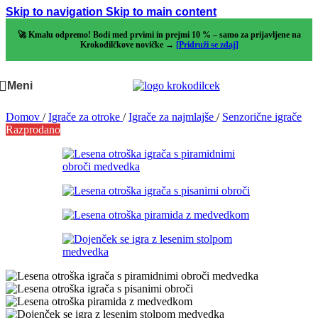
Skip to navigation
Skip to main content
🚀 Kmalu odpremo! Bodi med prvimi in prejmi 10 % – samo za prijavljene na
Krokodilčkove novičke →
[Pridruži se zdaj]
Meni
Domov
/
Igrače za otroke
/
Igrače za najmlajše
/
Senzorične igrače
Razprodano