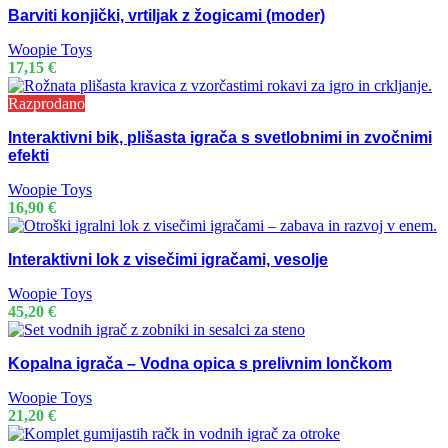
Barviti konjički, vrtiljak z žogicami (moder)
Woopie Toys
17,15
€
Razprodano
Interaktivni bik, plišasta igrača s svetlobnimi in zvočnimi
efekti
Woopie Toys
16,90
€
Interaktivni lok z visečimi igračami, vesolje
Woopie Toys
45,20
€
Kopalna igrača – Vodna opica s prelivnim lončkom
Woopie Toys
21,20
€