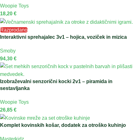
Woopie Toys
18,20
€
Razprodano
Interaktivni sprehajalec 3v1 – hojica, voziček in mizica
Smoby
94,30
€
Izobraževalni senzorični kocki 2v1 – piramida in
sestavljanka
Woopie Toys
26,85
€
Komplet kovinskih košar, dodatek za otroško kuhinjo
Masterkidz