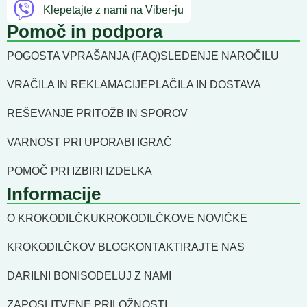
Klepetajte z nami na Viber-ju
Pomoč in podpora
POGOSTA VPRAŠANJA (FAQ)
SLEDENJE NAROČILU
VRAČILA IN REKLAMACIJE
PLAČILA IN DOSTAVA
REŠEVANJE PRITOŽB IN SPOROV
VARNOST PRI UPORABI IGRAČ
POMOČ PRI IZBIRI IZDELKA
Informacije
O KROKODILČKU
KROKODILČKOVE NOVIČKE
KROKODILČKOV BLOG
KONTAKTIRAJTE NAS
DARILNI BONI
SODELUJ Z NAMI
ZAPOSLITVENE PRILOŽNOSTI