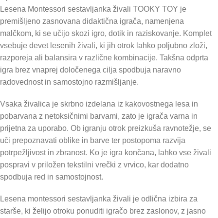
Lesena Montessori sestavljanka živali TOOKY TOY je
premišljeno zasnovana didaktična igrača, namenjena
malčkom, ki se učijo skozi igro, dotik in raziskovanje. Komplet
vsebuje devet lesenih živali, ki jih otrok lahko poljubno zloži,
razporeja ali balansira v različne kombinacije. Takšna odprta
igra brez vnaprej določenega cilja spodbuja naravno
radovednost in samostojno razmišljanje.
Vsaka živalica je skrbno izdelana iz kakovostnega lesa in
pobarvana z netoksičnimi barvami, zato je igrača varna in
prijetna za uporabo. Ob igranju otrok preizkuša ravnotežje, se
uči prepoznavati oblike in barve ter postopoma razvija
potrpežljivost in zbranost. Ko je igra končana, lahko vse živali
pospravi v priložen tekstilni vrečki z vrvico, kar dodatno
spodbuja red in samostojnost.
Lesena montessori sestavljanka živali je odlična izbira za
starše, ki želijo otroku ponuditi igračo brez zaslonov, z jasno