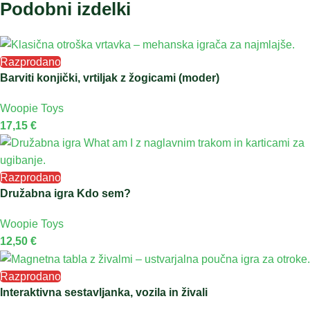
Podobni izdelki
Razprodano
Barviti konjički, vrtiljak z žogicami (moder)
Woopie Toys
17,15
€
Razprodano
Družabna igra Kdo sem?
Woopie Toys
12,50
€
Razprodano
Interaktivna sestavljanka, vozila in živali