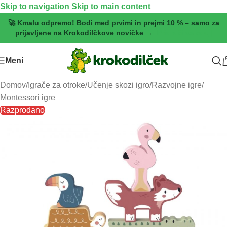
Skip to navigation
Skip to main content
🚀 Kmalu odpremo! Bodi med prvimi in prejmi 10 % – samo za
prijavljene na Krokodilčkove novičke →
[Pridruži se zdaj]
Meni
Domov
/
Igrače za otroke
/
Učenje skozi igro
/
Razvojne igre
/
Montessori igre
Razprodano