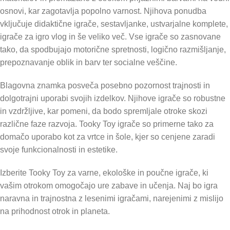
osnovi, kar zagotavlja popolno varnost. Njihova ponudba
vključuje didaktične igrače, sestavljanke, ustvarjalne komplete,
igrače za igro vlog in še veliko več. Vse igrače so zasnovane
tako, da spodbujajo motorične spretnosti, logično razmišljanje,
prepoznavanje oblik in barv ter socialne veščine.
Blagovna znamka posveča posebno pozornost trajnosti in
dolgotrajni uporabi svojih izdelkov. Njihove igrače so robustne
in vzdržljive, kar pomeni, da bodo spremljale otroke skozi
različne faze razvoja. Tooky Toy igrače so primerne tako za
domačo uporabo kot za vrtce in šole, kjer so cenjene zaradi
svoje funkcionalnosti in estetike.
Izberite Tooky Toy za varne, ekološke in poučne igrače, ki
vašim otrokom omogočajo ure zabave in učenja. Naj bo igra
naravna in trajnostna z lesenimi igračami, narejenimi z mislijo
na prihodnost otrok in planeta.