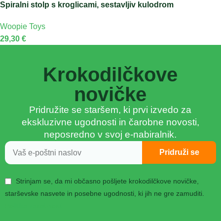
Spiralni stolp s kroglicami, sestavljiv kulodrom
Woopie Toys
29,30
€
Krokodilčkove
novičke
Pridružite se staršem, ki prvi izvedo za
ekskluzivne ugodnosti in čarobne novosti,
neposredno v svoj e-nabiralnik.
Pridruži se
Strinjam se, da mi občasno pošljete krokodilčkove novičke,
starševske nasvete in posebne ugodnosti, ki jih ne gre zamuditi.
Politika zasebnosti