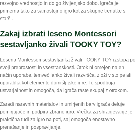
razvojno vrednostjo in dolgo življenjsko dobo. Igrača je
primerna tako za samostojno igro kot za skupne trenutke s
starši.
Zakaj izbrati leseno Montessori
sestavljanko živali TOOKY TOY?
Lesena Montessori sestavljanka živali TOOKY TOY izstopa po
svoji preprostosti in vsestranskosti. Otrok ni omejen na en
način uporabe, temveč lahko živali razvršča, zloži v stolpe ali
uporablja kot elemente domišljijske igre. To spodbuja
ustvarjalnost in omogoča, da igrača raste skupaj z otrokom.
Zaradi naravnih materialov in umirjenih barv igrača deluje
pomirjujoče in podpira zbrano igro. Vrečka za shranjevanje je
praktična tudi za igro na poti, saj omogoča enostavno
prenašanje in pospravljanje.