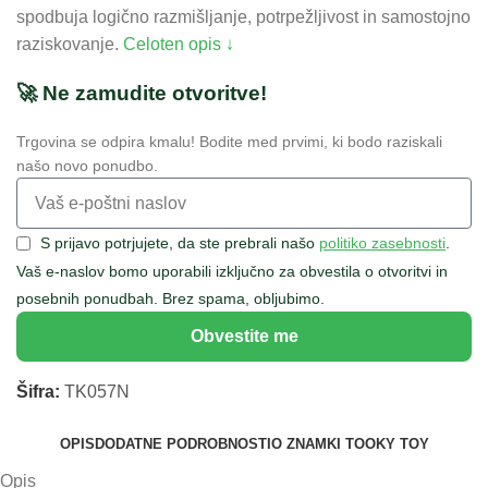
spodbuja logično razmišljanje, potrpežljivost in samostojno
raziskovanje.
Celoten opis ↓
🚀 Ne zamudite otvoritve!
Trgovina se odpira kmalu! Bodite med prvimi, ki bodo raziskali
našo novo ponudbo.
S prijavo potrjujete, da ste prebrali našo
politiko zasebnosti
.
Vaš e-naslov bomo uporabili izključno za obvestila o otvoritvi in
posebnih ponudbah. Brez spama, obljubimo.
Obvestite me
Šifra:
TK057N
OPIS
DODATNE PODROBNOSTI
O ZNAMKI TOOKY TOY
Opis