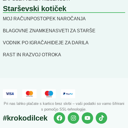
Starševski kotiček
MOJ RAČUN
POSTOPEK NAROČANJA
BLAGOVNE ZNAMKE
NASVETI ZA STARŠE
VODNIK PO IGRAČAH
IDEJE ZA DARILA
RAST IN RAZVOJ OTROKA
Pri nas lahko plačate s kartico brez skrbi – vaši podatki so varno šifrirani
s pomočjo SSL-tehnologije.
#krokodilcek