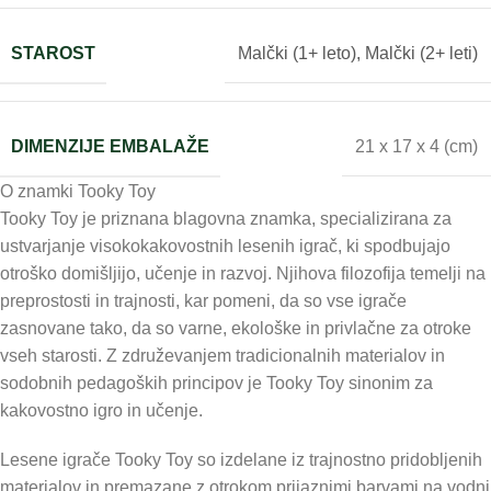
STAROST
Malčki (1+ leto)
,
Malčki (2+ leti)
DIMENZIJE EMBALAŽE
21 x 17 x 4 (cm)
O znamki Tooky Toy
Tooky Toy je priznana blagovna znamka, specializirana za
ustvarjanje visokokakovostnih lesenih igrač, ki spodbujajo
otroško domišljijo, učenje in razvoj. Njihova filozofija temelji na
preprostosti in trajnosti, kar pomeni, da so vse igrače
zasnovane tako, da so varne, ekološke in privlačne za otroke
vseh starosti. Z združevanjem tradicionalnih materialov in
sodobnih pedagoških principov je Tooky Toy sinonim za
kakovostno igro in učenje.
Lesene igrače Tooky Toy so izdelane iz trajnostno pridobljenih
materialov in premazane z otrokom prijaznimi barvami na vodni