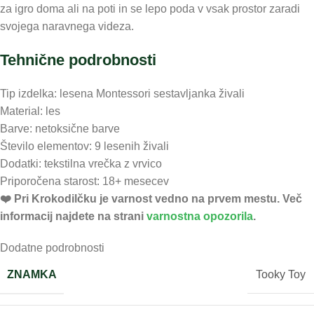
za igro doma ali na poti in se lepo poda v vsak prostor zaradi
svojega naravnega videza.
Tehnične podrobnosti
Tip izdelka: lesena Montessori sestavljanka živali
Material: les
Barve: netoksične barve
Število elementov: 9 lesenih živali
Dodatki: tekstilna vrečka z vrvico
Priporočena starost: 18+ mesecev
❤️ ️Pri Krokodilčku je varnost vedno na prvem mestu. Več
informacij najdete na strani
varnostna opozorila
.
Dodatne podrobnosti
ZNAMKA
Tooky Toy