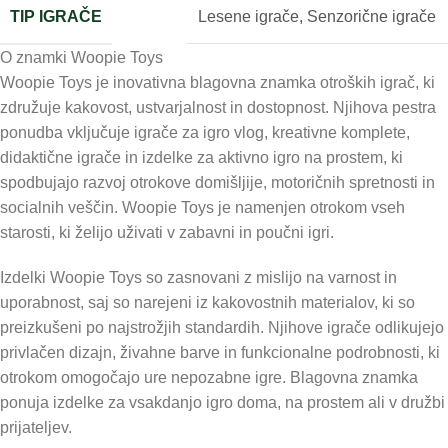
TIP IGRAČE
Lesene igrače
,
Senzorične igrače
O znamki Woopie Toys
Woopie Toys je inovativna blagovna znamka otroških igrač, ki
združuje kakovost, ustvarjalnost in dostopnost. Njihova pestra
ponudba vključuje igrače za igro vlog, kreativne komplete,
didaktične igrače in izdelke za aktivno igro na prostem, ki
spodbujajo razvoj otrokove domišljije, motoričnih spretnosti in
socialnih veščin. Woopie Toys je namenjen otrokom vseh
starosti, ki želijo uživati v zabavni in poučni igri.
Izdelki Woopie Toys so zasnovani z mislijo na varnost in
uporabnost, saj so narejeni iz kakovostnih materialov, ki so
preizkušeni po najstrožjih standardih. Njihove igrače odlikujejo
privlačen dizajn, živahne barve in funkcionalne podrobnosti, ki
otrokom omogočajo ure nepozabne igre. Blagovna znamka
ponuja izdelke za vsakdanjo igro doma, na prostem ali v družbi
prijateljev.