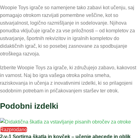
Woopie Toys igrače so namenjene tako zabavi kot učenju, saj
pomagajo otrokom razvijati pomembne veščine, kot so
ustvarjalnost, logično razmišljanje in sodelovanje. Njihova
ponudba vključuje igrače za vse priložnosti – od kompletov za
ustvarjanje, športnih rekvizitov in igralnih kompletov do
didaktičnih igrač, ki so posebej zasnovane za spodbujanje
otroškega razvoja.
Izberite Woopie Toys za igrače, ki združujejo zabavo, kakovost
in varnost. Naj bo igra vašega otroka polna smeha,
raziskovanja in učenja z inovativnimi izdelki, ki so prilagojeni
sodobnim potrebam in pričakovanjem staršev ter otrok.
Podobni izdelki
Razprodano
2-v-1 Sortirna škatla in kovček – učenje abecede in oblik