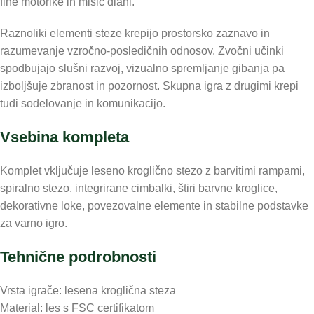
fine motorike in mišic dlani.
Raznoliki elementi steze krepijo prostorsko zaznavo in
razumevanje vzročno-posledičnih odnosov. Zvočni učinki
spodbujajo slušni razvoj, vizualno spremljanje gibanja pa
izboljšuje zbranost in pozornost. Skupna igra z drugimi krepi
tudi sodelovanje in komunikacijo.
Vsebina kompleta
Komplet vključuje leseno kroglično stezo z barvitimi rampami,
spiralno stezo, integrirane cimbalki, štiri barvne kroglice,
dekorativne loke, povezovalne elemente in stabilne podstavke
za varno igro.
Tehnične podrobnosti
Vrsta igrače: lesena kroglična steza
Material: les s FSC certifikatom