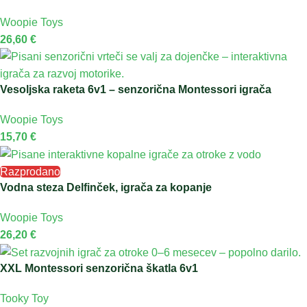
Woopie Toys
26,60
€
Vesoljska raketa 6v1 – senzorična Montessori igrača
Woopie Toys
15,70
€
Razprodano
Vodna steza Delfinček, igrača za kopanje
Woopie Toys
26,20
€
XXL Montessori senzorična škatla 6v1
Tooky Toy