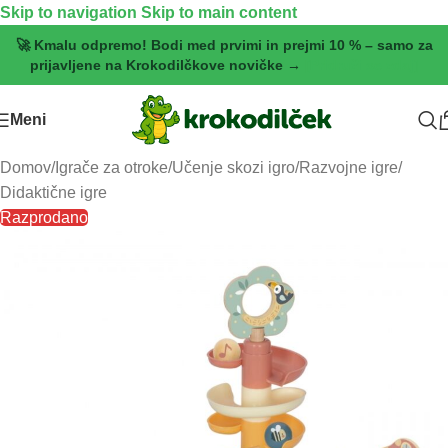
Skip to navigation
Skip to main content
🚀 Kmalu odpremo! Bodi med prvimi in prejmi 10 % – samo za
prijavljene na Krokodilčkove novičke →
[Pridruži se zdaj]
Meni
Domov
/
Igrače za otroke
/
Učenje skozi igro
/
Razvojne igre
/
Didaktične igre
Razprodano