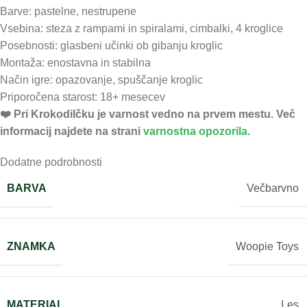
Barve: pastelne, nestrupene
Vsebina: steza z rampami in spiralami, cimbalki, 4 kroglice
Posebnosti: glasbeni učinki ob gibanju kroglic
Montaža: enostavna in stabilna
Način igre: opazovanje, spuščanje kroglic
Priporočena starost: 18+ mesecev
❤️ ️Pri Krokodilčku je varnost vedno na prvem mestu. Več
informacij najdete na strani
varnostna opozorila
.
Dodatne podrobnosti
BARVA
Večbarvno
ZNAMKA
Woopie Toys
MATERIAL
Les