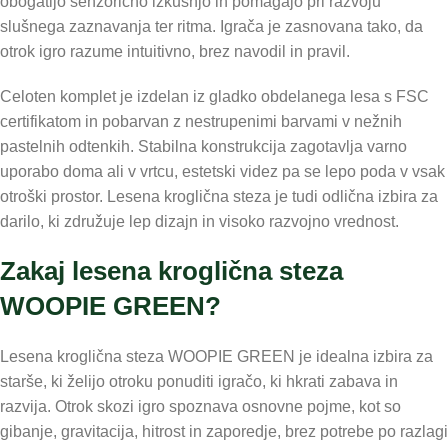
obogatijo senzorično izkušnjo in pomagajo pri razvoju
slušnega zaznavanja ter ritma. Igrača je zasnovana tako, da
otrok igro razume intuitivno, brez navodil in pravil.
Celoten komplet je izdelan iz gladko obdelanega lesa s FSC
certifikatom in pobarvan z nestrupenimi barvami v nežnih
pastelnih odtenkih. Stabilna konstrukcija zagotavlja varno
uporabo doma ali v vrtcu, estetski videz pa se lepo poda v vsak
otroški prostor. Lesena kroglična steza je tudi odlična izbira za
darilo, ki združuje lep dizajn in visoko razvojno vrednost.
Zakaj lesena kroglična steza
WOOPIE GREEN?
Lesena kroglična steza WOOPIE GREEN je idealna izbira za
starše, ki želijo otroku ponuditi igračo, ki hkrati zabava in
razvija. Otrok skozi igro spoznava osnovne pojme, kot so
gibanje, gravitacija, hitrost in zaporedje, brez potrebe po razlagi