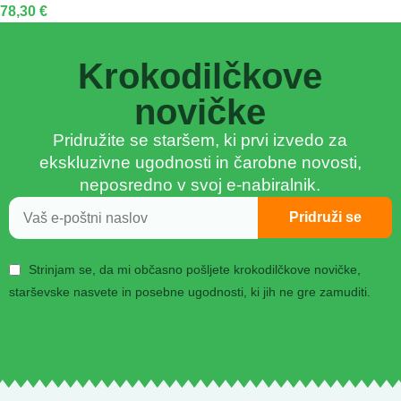
78,30
€
Krokodilčkove
novičke
Pridružite se staršem, ki prvi izvedo za
ekskluzivne ugodnosti in čarobne novosti,
neposredno v svoj e-nabiralnik.
Pridruži se
Strinjam se, da mi občasno pošljete krokodilčkove novičke,
starševske nasvete in posebne ugodnosti, ki jih ne gre zamuditi.
Politika zasebnosti