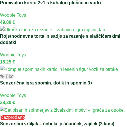
Pomivalno korito 2v1 s kuhalno ploščo in vodo
Woopie Toys
49,80
€
Rojstnodnevna torta in sadje za rezanje s slaščičarskimi
dodatki
Woopie Toys
18,25
€
💚 Eko
Senzorična igra spomin, dotik in spomin 3+
Woopie Toys
28,30
€
Razprodano
Senzorični vrtiljak – čebela, piščanček, zajček (3 kosi)