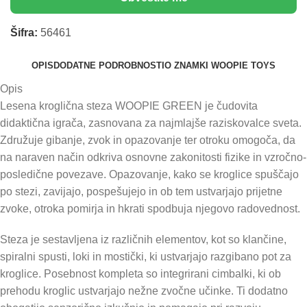
Šifra:
56461
OPIS
DODATNE PODROBNOSTI
O ZNAMKI WOOPIE TOYS
Opis
Lesena kroglična steza WOOPIE GREEN je čudovita
didaktična igrača, zasnovana za najmlajše raziskovalce sveta.
Združuje gibanje, zvok in opazovanje ter otroku omogoča, da
na naraven način odkriva osnovne zakonitosti fizike in vzročno-
posledične povezave. Opazovanje, kako se kroglice spuščajo
po stezi, zavijajo, pospešujejo in ob tem ustvarjajo prijetne
zvoke, otroka pomirja in hkrati spodbuja njegovo radovednost.
Steza je sestavljena iz različnih elementov, kot so klančine,
spiralni spusti, loki in mostički, ki ustvarjajo razgibano pot za
kroglice. Posebnost kompleta so integrirani cimbalki, ki ob
prehodu kroglic ustvarjajo nežne zvočne učinke. Ti dodatno