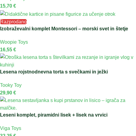
15,70
€
Razprodano
Izobraževalni komplet Montessori – morski svet in štetje
Woopie Toys
16,55
€
Lesena rojstnodnevna torta s svečkami in ježki
Tooky Toy
29,90
€
Leseni komplet, piramidni lisek + lisek na vrvici
Viga Toys
32,25
€