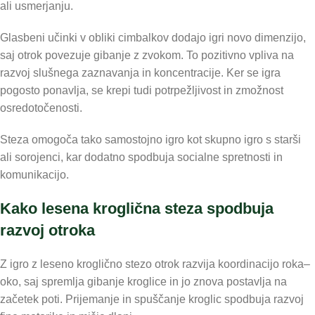
ali usmerjanju.
Glasbeni učinki v obliki cimbalkov dodajo igri novo dimenzijo,
saj otrok povezuje gibanje z zvokom. To pozitivno vpliva na
razvoj slušnega zaznavanja in koncentracije. Ker se igra
pogosto ponavlja, se krepi tudi potrpežljivost in zmožnost
osredotočenosti.
Steza omogoča tako samostojno igro kot skupno igro s starši
ali sorojenci, kar dodatno spodbuja socialne spretnosti in
komunikacijo.
Kako lesena kroglična steza spodbuja
razvoj otroka
Z igro z leseno kroglično stezo otrok razvija koordinacijo roka–
oko, saj spremlja gibanje kroglice in jo znova postavlja na
začetek poti. Prijemanje in spuščanje kroglic spodbuja razvoj