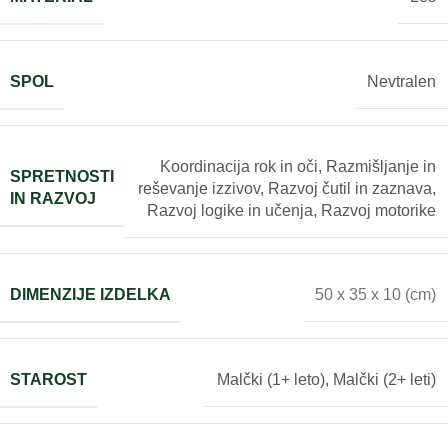
SPOL
Nevtralen
Koordinacija rok in oči
,
Razmišljanje in
SPRETNOSTI
reševanje izzivov
,
Razvoj čutil in zaznava
,
IN RAZVOJ
Razvoj logike in učenja
,
Razvoj motorike
DIMENZIJE IZDELKA
50 x 35 x 10 (cm)
STAROST
Malčki (1+ leto)
,
Malčki (2+ leti)