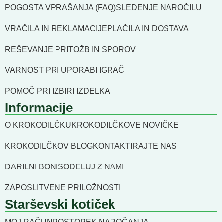
POGOSTA VPRAŠANJA (FAQ)
SLEDENJE NAROČILU
VRAČILA IN REKLAMACIJE
PLAČILA IN DOSTAVA
REŠEVANJE PRITOŽB IN SPOROV
VARNOST PRI UPORABI IGRAČ
POMOČ PRI IZBIRI IZDELKA
Informacije
O KROKODILČKU
KROKODILČKOVE NOVIČKE
KROKODILČKOV BLOG
KONTAKTIRAJTE NAS
DARILNI BONI
SODELUJ Z NAMI
ZAPOSLITVENE PRILOŽNOSTI
Starševski kotiček
MOJ RAČUN
POSTOPEK NAROČANJA