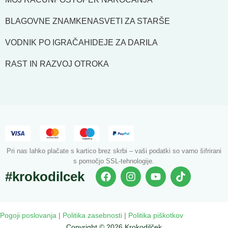
BLAGOVNE ZNAMKE
NASVETI ZA STARŠE
VODNIK PO IGRAČAH
IDEJE ZA DARILA
RAST IN RAZVOJ OTROKA
Pri nas lahko plačate s kartico brez skrbi – vaši podatki so varno šifrirani
s pomočjo SSL-tehnologije.
#krokodilcek
Pogoji poslovanja
|
Politika zasebnosti
|
Politika piškotkov
Copyright © 2026 Krokodilček