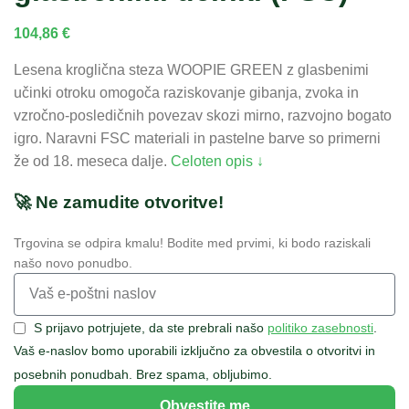
104,86
€
Lesena kroglična steza WOOPIE GREEN z glasbenimi
učinki otroku omogoča raziskovanje gibanja, zvoka in
vzročno-posledičnih povezav skozi mirno, razvojno bogato
igro. Naravni FSC materiali in pastelne barve so primerni
že od 18. meseca dalje.
Celoten opis ↓
🚀 Ne zamudite otvoritve!
Trgovina se odpira kmalu! Bodite med prvimi, ki bodo raziskali
našo novo ponudbo.
S prijavo potrjujete, da ste prebrali našo
politiko zasebnosti
.
Vaš e-naslov bomo uporabili izključno za obvestila o otvoritvi in
posebnih ponudbah. Brez spama, obljubimo.
Obvestite me