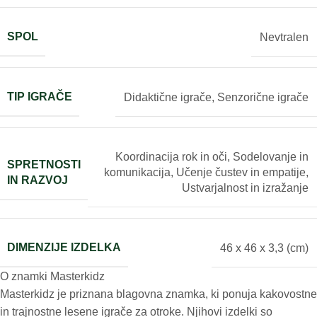
SPOL
Nevtralen
TIP IGRAČE
Didaktične igrače
,
Senzorične igrače
Koordinacija rok in oči
,
Sodelovanje in
SPRETNOSTI
komunikacija
,
Učenje čustev in empatije
,
IN RAZVOJ
Ustvarjalnost in izražanje
DIMENZIJE IZDELKA
46 x 46 x 3,3 (cm)
O znamki Masterkidz
Masterkidz je priznana blagovna znamka, ki ponuja kakovostne
in trajnostne lesene igrače za otroke. Njihovi izdelki so