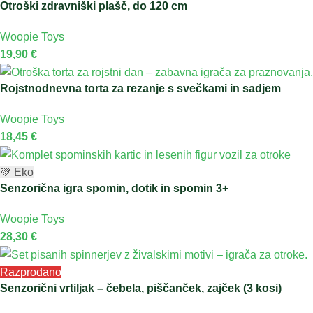
Otroški zdravniški plašč, do 120 cm
Woopie Toys
19,90
€
Rojstnodnevna torta za rezanje s svečkami in sadjem
Woopie Toys
18,45
€
💚 Eko
Senzorična igra spomin, dotik in spomin 3+
Woopie Toys
28,30
€
Razprodano
Senzorični vrtiljak – čebela, piščanček, zajček (3 kosi)