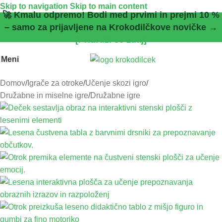
Skip to navigation
Skip to main content
🚀 Kmalu odpremo! Bodi med prvimi in prejmi 10 %
– samo za prijavljene na Krokodilčkove novičke →
[Pridruži se zdaj]
Meni
Domov
/
Igrače za otroke
/
Učenje skozi igro
/
Družabne in miselne igre
/
Družabne igre