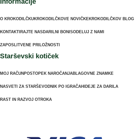
Informacije
O KROKODILČKU
KROKODILČKOVE NOVIČKE
KROKODILČKOV BLOG
KONTAKTIRAJTE NAS
DARILNI BONI
SODELUJ Z NAMI
ZAPOSLITVENE PRILOŽNOSTI
Starševski kotiček
MOJ RAČUN
POSTOPEK NAROČANJA
BLAGOVNE ZNAMKE
NASVETI ZA STARŠE
VODNIK PO IGRAČAH
IDEJE ZA DARILA
RAST IN RAZVOJ OTROKA