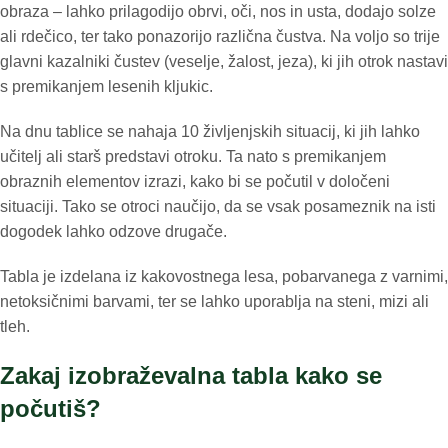
obraza – lahko prilagodijo obrvi, oči, nos in usta, dodajo solze
ali rdečico, ter tako ponazorijo različna čustva. Na voljo so trije
glavni kazalniki čustev (veselje, žalost, jeza), ki jih otrok nastavi
s premikanjem lesenih kljukic.
Na dnu tablice se nahaja 10 življenjskih situacij, ki jih lahko
učitelj ali starš predstavi otroku. Ta nato s premikanjem
obraznih elementov izrazi, kako bi se počutil v določeni
situaciji. Tako se otroci naučijo, da se vsak posameznik na isti
dogodek lahko odzove drugače.
Tabla je izdelana iz kakovostnega lesa, pobarvanega z varnimi,
netoksičnimi barvami, ter se lahko uporablja na steni, mizi ali
tleh.
Zakaj izobraževalna tabla kako se
počutiš?