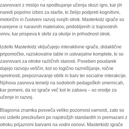
zasnovani z mislijo na spodbujanje učenja skozi igro, kar jih
naredi popolno izbiro za starše, ki želijo podpreti kognitivni,
motorični in čustveni razvoj svojih otrok. Masterkidz igrače so
narejene iz naravnih materialov, pridobljenih iz trajnostnih
virov, kar prispeva k skrbi za okolje in prihodnost otrok.
Izdelki Masterkidz vključujejo interaktivne igrače, didaktične
pripomočke, raziskovalne table in ustvarjalne komplete, ki so
zasnovani za otroke različnih starosti. Poseben poudarek
dajejo razvoju veščin, kot so logično razmišljanje, ročne
spretnosti, prepoznavanje oblik in barv ter socialne interakcije.
Njihova zasnova temelji na sodobnih pedagoških smernicah,
kar pomeni, da so igrače več kot le zabava – so orodje za
učenje in razvoj.
Blagovna znamka posveča veliko pozornost varnosti, zato so
vsi izdelki preizkušeni po najstrožjih standardih in premazani z
otroku prijaznimi barvami na vodni osnovi. Masterkidz igrače