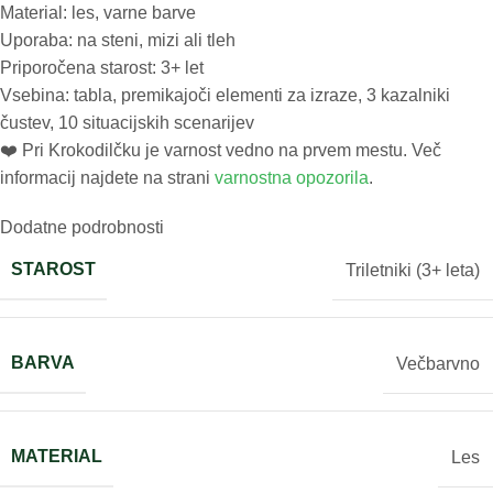
Material: les, varne barve
Uporaba: na steni, mizi ali tleh
Priporočena starost: 3+ let
Vsebina: tabla, premikajoči elementi za izraze, 3 kazalniki
čustev, 10 situacijskih scenarijev
❤️ ️Pri Krokodilčku je varnost vedno na prvem mestu. Več
informacij najdete na strani
varnostna opozorila
.
Dodatne podrobnosti
STAROST
Triletniki (3+ leta)
BARVA
Večbarvno
MATERIAL
Les