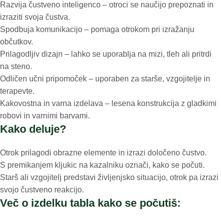
Razvija čustveno inteligenco – otroci se naučijo prepoznati in
izraziti svoja čustva.
Spodbuja komunikacijo – pomaga otrokom pri izražanju
občutkov.
Prilagodljiv dizajn – lahko se uporablja na mizi, tleh ali pritrdi
na steno.
Odličen učni pripomoček – uporaben za starše, vzgojitelje in
terapevte.
Kakovostna in varna izdelava – lesena konstrukcija z gladkimi
robovi in varnimi barvami.
Kako deluje?
Otrok prilagodi obrazne elemente in izrazi določeno čustvo.
S premikanjem kljukic na kazalniku označi, kako se počuti.
Starš ali vzgojitelj predstavi življenjsko situacijo, otrok pa izrazi
svojo čustveno reakcijo.
Več o izdelku tabla kako se počutiš: