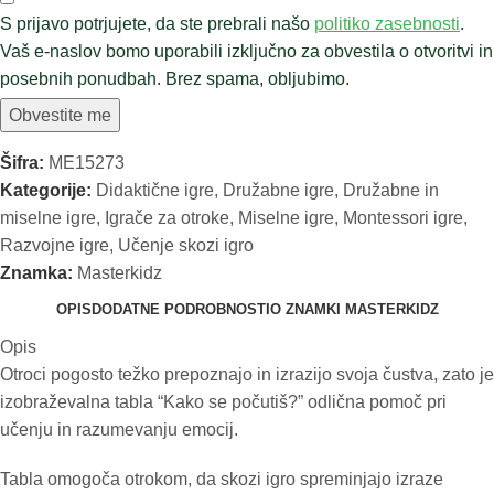
S prijavo potrjujete, da ste prebrali našo
politiko zasebnosti
.
Vaš e-naslov bomo uporabili izključno za obvestila o otvoritvi in
posebnih ponudbah. Brez spama, obljubimo.
Obvestite me
Šifra:
ME15273
Kategorije:
Didaktične igre
,
Družabne igre
,
Družabne in
miselne igre
,
Igrače za otroke
,
Miselne igre
,
Montessori igre
,
Razvojne igre
,
Učenje skozi igro
Znamka:
Masterkidz
OPIS
DODATNE PODROBNOSTI
O ZNAMKI MASTERKIDZ
Opis
Otroci pogosto težko prepoznajo in izrazijo svoja čustva, zato je
izobraževalna tabla “Kako se počutiš?” odlična pomoč pri
učenju in razumevanju emocij.
Tabla omogoča otrokom, da skozi igro spreminjajo izraze