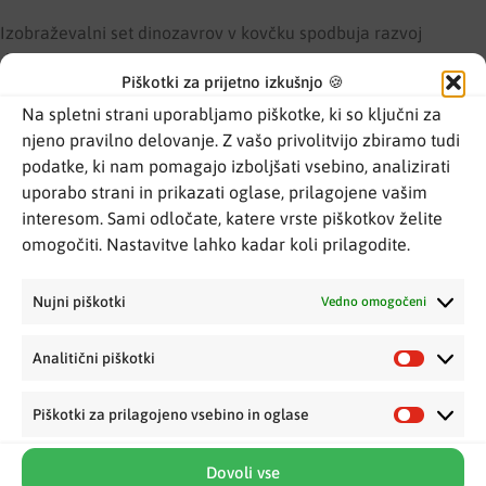
Izobraževalni set dinozavrov v kovčku spodbuja razvoj
domišljije in kreativnega razmišljanja, saj otrok sam ustvarja
Piškotki za prijetno izkušnjo 🍪
svet in zgodbe. Postavljanje scenografije razvija fino motoriko
in koordinacijo oko–roka.
Na spletni strani uporabljamo piškotke, ki so ključni za
njeno pravilno delovanje. Z vašo privolitvijo zbiramo tudi
Učenje o dinozavrih krepi otrokovo radovednost in zanimanje
podatke, ki nam pomagajo izboljšati vsebino, analizirati
za naravo, zgodovino ter znanost. Skupna igra z drugimi otroki
uporabo strani in prikazati oglase, prilagojene vašim
spodbuja komunikacijo, sodelovanje in potrpežljivost.
interesom. Sami odločate, katere vrste piškotkov želite
omogočiti. Nastavitve lahko kadar koli prilagodite.
Tehnične podrobnosti
Nujni piškotki
Vedno omogočeni
Tip izdelka: izobraževalni igralni set z dinozavri
Oblika: prenosna kovčka Dinosaur World
Analitični piškotki
Vsebina kompleta:
kovček z mesti za shranjevanje
Piškotki za prilagojeno vsebino in oglase
9 figuric dinozavrov različnih vrst
drevesa in elementi pokrajine
Dovoli vse
vulkani, 3 jajca dinozavrov in dodatki