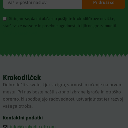
Pridruži se
Strinjam se, da mi občasno pošljete krokodilčkove novičke,
starševske nasvete in posebne ugodnosti, ki jih ne gre zamuditi.
Politika zasebnosti
Krokodilček
Dobrodošli v svetu, kjer so igra, varnost in učenje na prvem
mestu. Pri nas boste našli skrbno izbrane igrače in otroško
opremo, ki spodbujajo radovednost, ustvarjalnost ter razvoj
vašega otroka.
Kontaktni podatki
info@krokodilcek.com