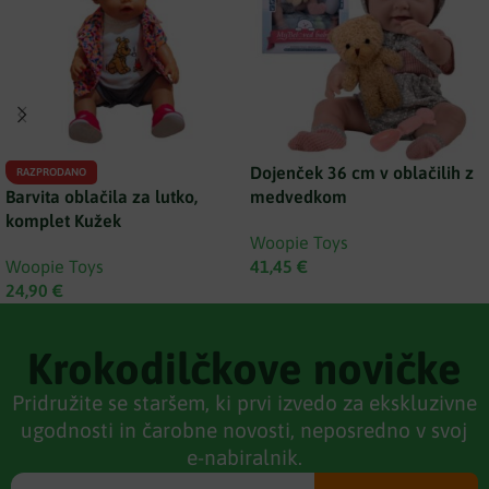
Dojenček 36 cm v oblačilih z
RAZPRODANO
Barvita oblačila za lutko,
medvedkom
komplet Kužek
Woopie Toys
Woopie Toys
41,45
€
24,90
€
Krokodilčkove novičke
Pridružite se staršem, ki prvi izvedo za ekskluzivne
ugodnosti in čarobne novosti, neposredno v svoj
e-nabiralnik.