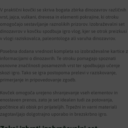
V praktični kovčki se skriva bogata zbirka dinozavrov različnih
vrst, jajca, vulkani, drevesa in elementi pokrajine, ki otroku
omogočajo sestavljanje raznolikih prizorov. Izobraževalni set
dinozavrov v kovčku spodbuja igro vlog, kjer se otrok preizkusi
v vlogi raziskovalca, paleontologa ali varuha dinozavrov.
Posebna dodana vrednost kompleta so izobraževalne kartice z
informacijami o dinozavrih. Te otroku pomagajo spoznati
osnovne značilnosti posameznih vrst ter spodbujajo učenje
skozi igro. Tako se igra postopoma prelevi v raziskovanje,
primerjanje in pripovedovanje zgodb.
Kovček omogoča urejeno shranjevanje vseh elementov in
enostaven prenos, zato je set idealen tudi za potovanja,
počitnice ali obisk pri prijateljih. Trpežni in varni materiali
zagotavljajo dolgotrajno uporabo in brezskrbno igro.