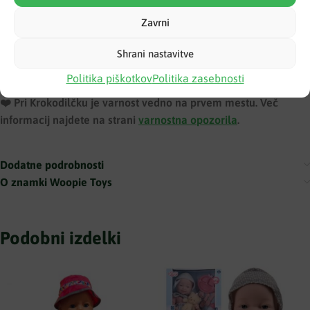
izobraževalne kartice o dinozavrih
Zavrni
elementi za raziskovalno in domišljijsko igro
Materiali: varni, trpežni materiali
Shrani nastavitve
Način igre: domišljijska igra, izobraževalna igra
Politika piškotkov
Politika zasebnosti
Priporočena starost: od 3 let dalje
❤️ ️Pri Krokodilčku je varnost vedno na prvem mestu. Več
informacij najdete na strani
varnostna opozorila
.
Dodatne podrobnosti
O znamki Woopie Toys
Podobni izdelki