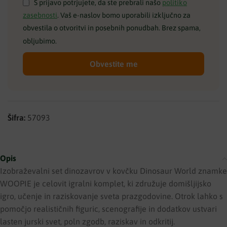
S prijavo potrjujete, da ste prebrali našo
politiko
zasebnosti
. Vaš e-naslov bomo uporabili izključno za
obvestila o otvoritvi in posebnih ponudbah. Brez spama,
obljubimo.
Obvestite me
Šifra:
57093
Opis
Izobraževalni set dinozavrov v kovčku Dinosaur World znamke
WOOPIE je celovit igralni komplet, ki združuje domišljijsko
igro, učenje in raziskovanje sveta prazgodovine. Otrok lahko s
pomočjo realističnih figuric, scenografije in dodatkov ustvari
lasten jurski svet, poln zgodb, raziskav in odkritij.