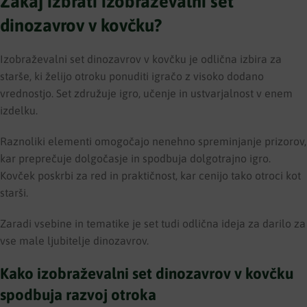
Zakaj izbrati izobraževalni set
dinozavrov v kovčku?
Izobraževalni set dinozavrov v kovčku je odlična izbira za
starše, ki želijo otroku ponuditi igračo z visoko dodano
vrednostjo. Set združuje igro, učenje in ustvarjalnost v enem
izdelku.
Raznoliki elementi omogočajo nenehno spreminjanje prizorov,
kar preprečuje dolgočasje in spodbuja dolgotrajno igro.
Kovček poskrbi za red in praktičnost, kar cenijo tako otroci kot
starši.
Zaradi vsebine in tematike je set tudi odlična ideja za darilo za
vse male ljubitelje dinozavrov.
Kako izobraževalni set dinozavrov v kovčku
spodbuja razvoj otroka