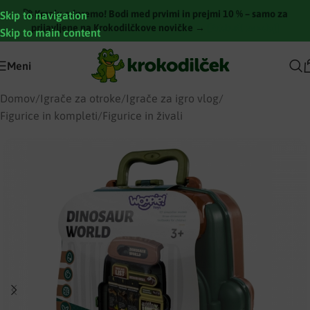
🚀 Kmalu odpremo! Bodi med prvimi in prejmi 10 % – samo za
Skip to navigation
prijavljene na Krokodilčkove novičke →
[Pridruži se zdaj]
Skip to main content
Meni
Domov
/
Igrače za otroke
/
Igrače za igro vlog
/
Figurice in kompleti
/
Figurice in živali