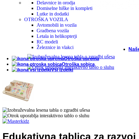
Druž
Delavnice in orodja
Domiselne hiške in kompleti
Lutke in dodatki
OTROŠKA VOZILA
Špor
Avtomobili in vozila
Gradbena vozila
Letala in helikopterji
Sezo
RC modeli
Železnice in vlakci
Naš
Otroška oprema
Otroška sobica
Vsi izdelki
Edukativna tablica za razvoj