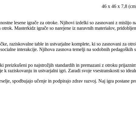
46 x 46 x 7,8 (cm
stne lesene igrače za otroke. Njihovi izdelki so zasnovani z mislijo na
ih otrok. Masterkidz igrače so narejene iz naravnih materialov, pridobljen
čke, raziskovalne table in ustvarjalne komplete, ki so zasnovani za otro
r socialne interakcije. Njihova zasnova temelji na sodobnih pedagoških 
i preizkušeni po najstrožjih standardih in premazani z otroku prijazni
je k raziskovanju in ustvarjalni igri. Zaradi svoje vsestranskosti so ide
eselje, spodbujajo učenje in podpirajo zdrav razvoj. Naj igra postane p