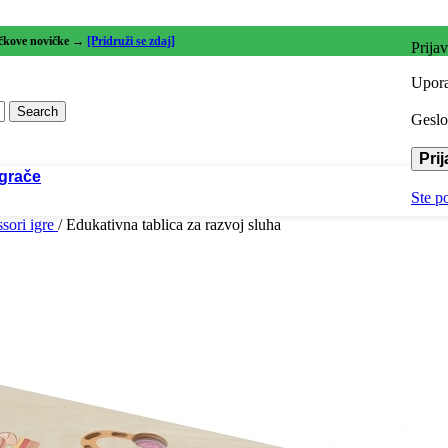
Koordinacija rok in
Logično razmišljanje
stva in empatija
oči
lčkove novičke →
[Pridruži se zdaj]
Prija
Razvoj motorike
Upora
tvarjalnost
Reševanje izzivov
Search
Gesl
čja samostojnost
Pri
igrače
Ste p
sori igre
/
Edukativna tablica za razvoj sluha
igrače
ne igrače
ktične igrače
orične igrače