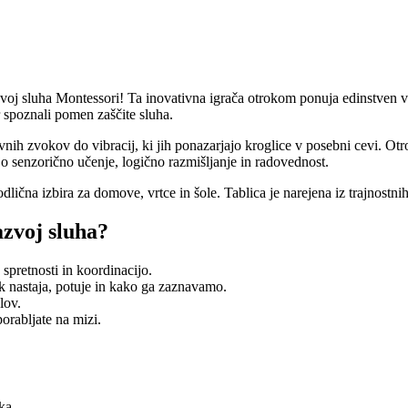
voj sluha Montessori! Ta inovativna igrača otrokom ponuja edinstven v
r spoznali pomen zaščite sluha.
ih zvokov do vibracij, ki jih ponazarjajo kroglice v posebni cevi. Otroc
jo senzorično učenje, logično razmišljanje in radovednost.
dlična izbira za domove, vrtce in šole. Tablica je narejena iz trajnostni
azvoj sluha?
spretnosti in koordinacijo.
k nastaja, potuje in kako ga zaznavamo.
lov.
porabljate na mizi.
oka