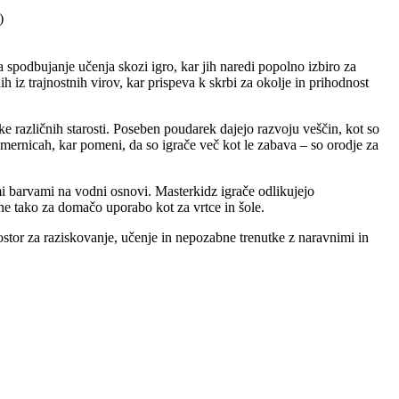
)
 spodbujanje učenja skozi igro, kar jih naredi popolno izbiro za
ih iz trajnostnih virov, kar prispeva k skrbi za okolje in prihodnost
ke različnih starosti. Poseben poudarek dajejo razvoju veščin, kot so
smernicah, kar pomeni, da so igrače več kot le zabava – so orodje za
mi barvami na vodni osnovi. Masterkidz igrače odlikujejo
alne tako za domačo uporabo kot za vrtce in šole.
rostor za raziskovanje, učenje in nepozabne trenutke z naravnimi in