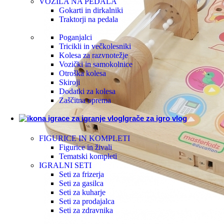
VOZILA NA PEDALA
Gokarti in dirkalniki
Komp
Traktorji na pedala
Poganjalci
Tricikli in večkolesniki
Igra
Kolesa za razvnotežje
Vozički in samokolnice
Otroška kolesa
Učne
Skiroji
Dodatki za kolesa
Zaščitna oprema
Glas
Igrače za igro vlog
Ustv
FIGURICE IN KOMPLETI
Figurice in živali
Tematski kompleti
Igra
IGRALNI SETI
Seti za frizerja
Seti za gasilca
Seti za kuharje
Inte
Seti za prodajalca
Seti za zdravnika