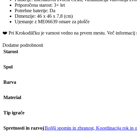
Priporočena starost: 3+ let
Potrebne baterije: Da
Dimenzije: 46 x 46 x 7,8 (cm)
Ujemanje z ME06639 omare za plošče
❤️ ️Pri Krokodilčku je varnost vedno na prvem mestu. Več informacij 
Dodatne podrobnosti
Starost
Spol
Barva
Material
Tip igrače
Spretnosti in razvoj
Boljši spomin in zbranost
,
Koordinacija rok in o