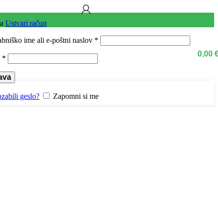
va
Ustvari račun
bniško ime ali e-poštni naslov
*
0,00
o
*
java
Kontaktirajte na
ozabili geslo?
Zapomni si me