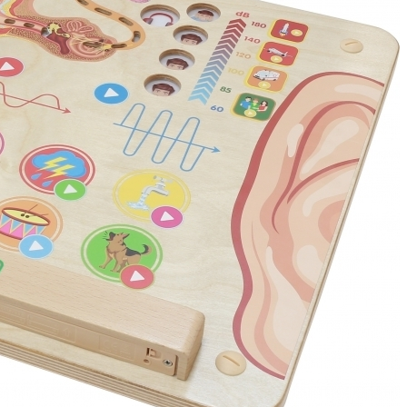
leti in figurice
če za gibanje in motoriko
 igrače
bene igrače
arjalne igrače
če za na pot
raktivne igrače