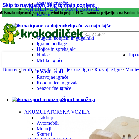
Metanje obročev
Skip to navigation
Skip to main content
NAPIHLJIVE IN VODNE IGRAČE
Ču
🚀 Kmalu odpremo! Bodi med prvimi in prejmi 10 % – samo za prijavljene na Krokodi
Bazeni
Igrače za najmlajše
Us
Gugalni konjički in gugalniki
Ve
Igralne podlage
Hojice in sprehajalci
Tip 
Ninice
Mehke igrače
Domov
/
Igrače za otroke
/
Učenje skozi igro
/
Razvojne igre
/
Montes
Plišaste igrače
Razvojne igrače
Eko 
Ropotuljice in grizala
Senzorične igrače
Lese
Šport in vožnja
AKUMULATORSKA VOZILA
Dida
Traktorji
Avtomobili
Motorji
Senz
Skuterji