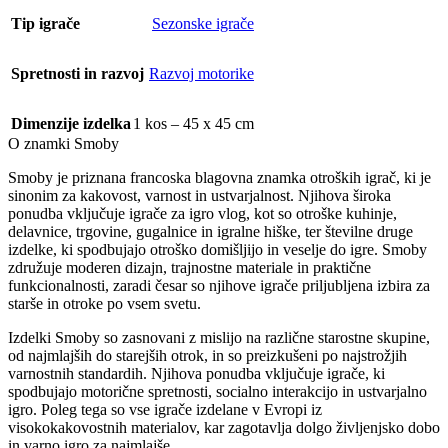
Tip igrače
Sezonske igrače
Spretnosti in razvoj
Razvoj motorike
Dimenzije izdelka
1 kos – 45 x 45 cm
O znamki Smoby
Smoby je priznana francoska blagovna znamka otroških igrač, ki je
sinonim za kakovost, varnost in ustvarjalnost. Njihova široka
ponudba vključuje igrače za igro vlog, kot so otroške kuhinje,
delavnice, trgovine, gugalnice in igralne hiške, ter številne druge
izdelke, ki spodbujajo otroško domišljijo in veselje do igre. Smoby
združuje moderen dizajn, trajnostne materiale in praktične
funkcionalnosti, zaradi česar so njihove igrače priljubljena izbira za
starše in otroke po vsem svetu.
Izdelki Smoby so zasnovani z mislijo na različne starostne skupine,
od najmlajših do starejših otrok, in so preizkušeni po najstrožjih
varnostnih standardih. Njihova ponudba vključuje igrače, ki
spodbujajo motorične spretnosti, socialno interakcijo in ustvarjalno
igro. Poleg tega so vse igrače izdelane v Evropi iz
visokokakovostnih materialov, kar zagotavlja dolgo življenjsko dobo
in varno igro za najmlajše.