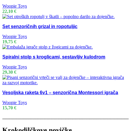
Woopie Toys
22,10
€
Set senzoričnih grizal in ropotuljic
Woopie Toys
19,75
€
Spiralni stolp s kroglicami, sestavljiv kulodrom
Woopie Toys
29,30
€
Vesoljska raketa 6v1 – senzorična Montessori igrača
Woopie Toys
15,70
€
Krokodilčkove novičke