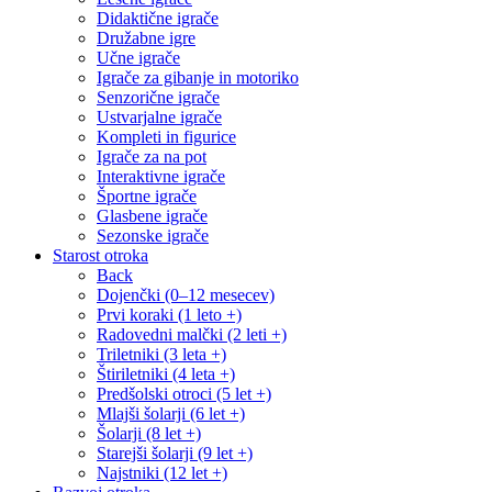
Didaktične igrače
Družabne igre
Učne igrače
Igrače za gibanje in motoriko
Senzorične igrače
Ustvarjalne igrače
Kompleti in figurice
Igrače za na pot
Interaktivne igrače
Športne igrače
Glasbene igrače
Sezonske igrače
Starost otroka
Back
Dojenčki (0–12 mesecev)
Prvi koraki (1 leto +)
Radovedni malčki (2 leti +)
Triletniki (3 leta +)
Štiriletniki (4 leta +)
Predšolski otroci (5 let +)
Mlajši šolarji (6 let +)
Šolarji (8 let +)
Starejši šolarji (9 let +)
Najstniki (12 let +)