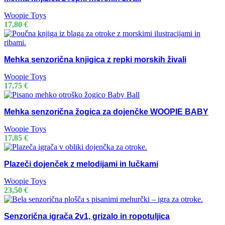
Woopie Toys
17,80
€
Mehka senzorična knjigica z repki morskih živali
Woopie Toys
17,75
€
Mehka senzorična žogica za dojenčke WOOPIE BABY
Woopie Toys
17,85
€
Plazeči dojenček z melodijami in lučkami
Woopie Toys
23,50
€
Senzorična igrača 2v1, grizalo in ropotuljica