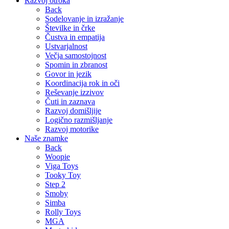
Razvoj otroka
Back
Sodelovanje in izražanje
Številke in črke
Čustva in empatija
Ustvarjalnost
Večja samostojnost
Spomin in zbranost
Govor in jezik
Koordinacija rok in oči
Reševanje izzivov
Čuti in zaznava
Razvoj domišljije
Logično razmišljanje
Razvoj motorike
Naše znamke
Back
Woopie
Viga Toys
Tooky Toy
Step 2
Smoby
Simba
Rolly Toys
MGA