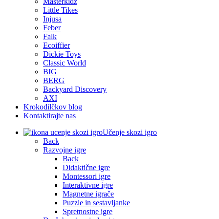
Masterkidz
Little Tikes
Injusa
Feber
Falk
Ecoiffier
Dickie Toys
Classic World
BIG
BERG
Backyard Discovery
AXI
Krokodilčkov blog
Kontaktirajte nas
Učenje skozi igro
Back
Razvojne igre
Back
Didaktične igre
Montessori igre
Interaktivne igre
Magnetne igrače
Puzzle in sestavljanke
Spretnostne igre