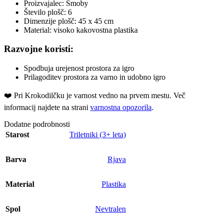
Proizvajalec: Smoby
Število plošč: 6
Dimenzije plošč: 45 x 45 cm
Material: visoko kakovostna plastika
Razvojne koristi:
Spodbuja urejenost prostora za igro
Prilagoditev prostora za varno in udobno igro
❤️ ️Pri Krokodilčku je varnost vedno na prvem mestu. Več
informacij najdete na strani
varnostna opozorila
.
Dodatne podrobnosti
Starost
Triletniki (3+ leta)
Barva
Rjava
Material
Plastika
Spol
Nevtralen