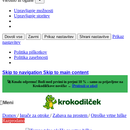
vsebino in oglase
Upravljanje možnosti
Upravljanje storitev
Prikaz
Dovoli vse
Zavrni
Prikaz nastavitev
Shrani nastavitve
nastavitev
Politika piškotkov
Politika zasebnosti
Skip to navigation
Skip to main content
🚀 Kmalu odpremo! Bodi med prvimi in prejmi 10 % – samo za prijavljene na
Krokodilčkove novičke →
[Pridruži se zdaj]
Meni
Domov
/
Igrače za otroke
/
Zabava na prostem
/
Otroške vrtne hiške
Razprodano