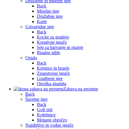
Družabne in miselne igre
Back
Miselne igre
Družabne igre
Karte
Ustvarjalne igre
Back
Kocke za gradnjo
Kreativne igrače
Seti za barvanje in risanje
Risalne table
Ostalo
Back
Knjigice in branje
Znanstvene igrače
Gradbene igre
Otroška glasbila
Zabava na prostem
Back
Športne igre
Back
Golf seti
Kolebnice
Metanje obročev
Napihljive in vodne igrače