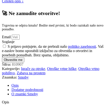
Celoten opis ↓
🚀 Ne zamudite otvoritve!
Trgovina se odpira kmalu! Bodite med prvimi, ki bodo raziskali našo novo
ponudbo.
Email
Soglasje
S prijavo potrjujete, da ste prebrali našo
politiko zasebnosti
. Vaš
e-naslov bomo uporabili izključno za obvestila o otvoritvi in
posebnih ponudbah. Brez spama, obljubimo.
Obvestite me
Šifra:
810907
Kategorije:
Igrače za otroke
,
Otroške vrtne hiške
,
Otroško vrtno
pohištvo
,
Zabava na prostem
Znamka:
Smoby
Opis
Dodatne podrobnosti
O znamki Smoby
Opis