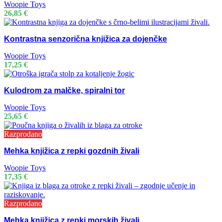
Woopie Toys
26,85
€
Kontrastna senzorična knjižica za dojenčke
Woopie Toys
17,25
€
Kulodrom za malčke, spiralni tor
Woopie Toys
25,65
€
Razprodano
Mehka knjižica z repki gozdnih živali
Woopie Toys
17,35
€
Razprodano
Mehka knjižica z repki morskih živali