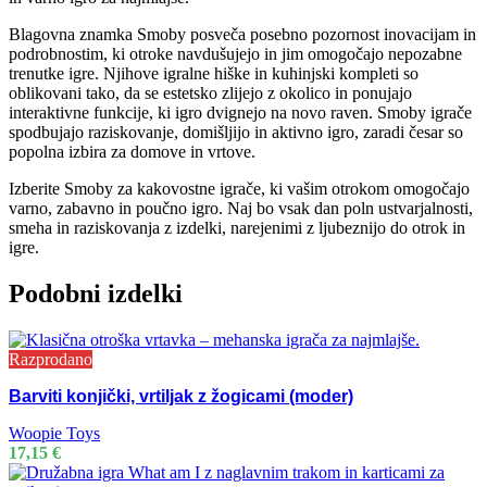
Blagovna znamka Smoby posveča posebno pozornost inovacijam in
podrobnostim, ki otroke navdušujejo in jim omogočajo nepozabne
trenutke igre. Njihove igralne hiške in kuhinjski kompleti so
oblikovani tako, da se estetsko zlijejo z okolico in ponujajo
interaktivne funkcije, ki igro dvignejo na novo raven. Smoby igrače
spodbujajo raziskovanje, domišljijo in aktivno igro, zaradi česar so
popolna izbira za domove in vrtove.
Izberite Smoby za kakovostne igrače, ki vašim otrokom omogočajo
varno, zabavno in poučno igro. Naj bo vsak dan poln ustvarjalnosti,
smeha in raziskovanja z izdelki, narejenimi z ljubeznijo do otrok in
igre.
Podobni izdelki
Razprodano
Barviti konjički, vrtiljak z žogicami (moder)
Woopie Toys
17,15
€