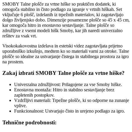
SMOBY Talne plošče za vrtne hiške so praktičen dodatek, ki
omogoča stabilno in čisto podlago za igranje v vrtnih hiškah. Set
vključuje 6 plošč, izdelanih iz trpežnih materialov, ki zagotavljajo
dolgo življenjsko dobo. Dimenzije posamezne plošče so 45 x 45 cm,
kar omogoča hitro in enostavno sestavljanje. Talne plošče so
združljive z vsemi modeli hišk Smoby, kar jih naredi univerzalno
rešitev za vsak vrt.
Visokokakovostna izdelava in estetski videz zagotavljata prijetno
uporabniško izkušnjo, medtem ko so materiali varni za otroke. Talne
plošče so idealne za ustvarjanje čistega in stabilnega prostora za igro
na prostem.
Zakaj izbrati SMOBY Talne plošče za vrtne hiške?
Univerzalna združljivost: Prilagojene za vse Smoby hiške.
Enostavna montaža: Hitro in stabilno sestavljanje brez
zapletenih postopkov.
Vzdržljivi materiali: Trpežne plošče, ki so odporne na zunanje
vplive.
Funkcionalnost: Ustvarjajo čisto in urejeno podlago za igro.
Tehnične podrobnosti: