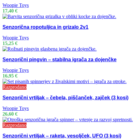
Woopie Toys
17,40
€
Senzorična ropotuljica in grizalo 2v1
Woopie Toys
15,25
€
Senzorični pingvin – stabilna igrača za dojenčke
Woopie Toys
16,95
€
Razprodano
Senzorični vrtiljak – čebela, piščanček, zajček (3 kosi)
Woopie Toys
26,60
€
Razprodano
Senzorični vrtiljak – raketa, vesoljček, UFO (3 kosi)