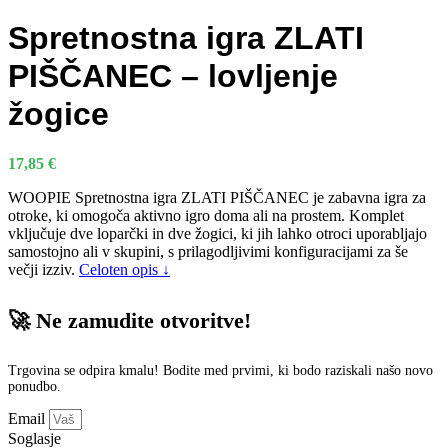
Spretnostna igra ZLATI
PIŠČANEC – lovljenje
žogice
17,85
€
WOOPIE Spretnostna igra ZLATI PIŠČANEC je zabavna igra za
otroke, ki omogoča aktivno igro doma ali na prostem. Komplet
vključuje dve loparčki in dve žogici, ki jih lahko otroci uporabljajo
samostojno ali v skupini, s prilagodljivimi konfiguracijami za še
večji izziv.
Celoten opis ↓
🚀 Ne zamudite otvoritve!
Trgovina se odpira kmalu! Bodite med prvimi, ki bodo raziskali našo novo
ponudbo.
Email
Soglasje