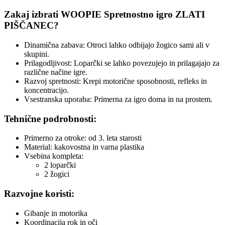
Zakaj izbrati WOOPIE Spretnostno igro ZLATI
PIŠČANEC?
Dinamična zabava: Otroci lahko odbijajo žogico sami ali v
skupini.
Prilagodljivost: Loparčki se lahko povezujejo in prilagajajo za
različne načine igre.
Razvoj spretnosti: Krepi motorične sposobnosti, refleks in
koncentracijo.
Vsestranska uporaba: Primerna za igro doma in na prostem.
Tehnične podrobnosti:
Primerno za otroke: od 3. leta starosti
Material: kakovostna in varna plastika
Vsebina kompleta:
2 loparčki
2 žogici
Razvojne koristi:
Gibanje in motorika
Koordinacija rok in oči