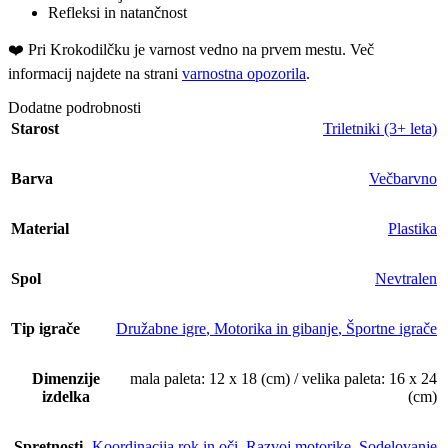
Refleksi in natančnost
❤️ ️Pri Krokodilčku je varnost vedno na prvem mestu. Več
informacij najdete na strani
varnostna opozorila
.
Dodatne podrobnosti
Starost
Triletniki (3+ leta)
Barva
Večbarvno
Material
Plastika
Spol
Nevtralen
Tip igrače
Družabne igre
,
Motorika in gibanje
,
Športne igrače
Dimenzije
mala paleta: 12 x 18 (cm) / velika paleta: 16 x 24
izdelka
(cm)
Spretnosti
Koordinacija rok in oči
,
Razvoj motorike
,
Sodelovanje