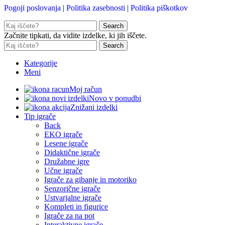
Pogoji poslovanja
|
Politika zasebnosti
|
Politika piškotkov
Search
Začnite tipkati, da vidite izdelke, ki jih iščete.
Search
Kategorije
Meni
Moj račun
Novo v ponudbi
Znižani izdelki
Tip igrače
Back
EKO igrače
Lesene igrače
Didaktične igrače
Družabne igre
Učne igrače
Igrače za gibanje in motoriko
Senzorične igrače
Ustvarjalne igrače
Kompleti in figurice
Igrače za na pot
Interaktivne igrače