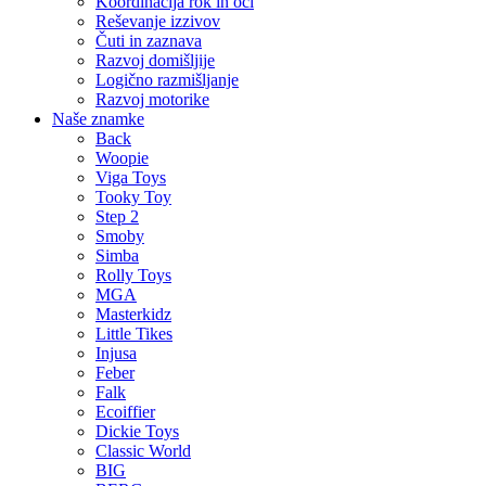
Koordinacija rok in oči
Reševanje izzivov
Čuti in zaznava
Razvoj domišljije
Logično razmišljanje
Razvoj motorike
Naše znamke
Back
Woopie
Viga Toys
Tooky Toy
Step 2
Smoby
Simba
Rolly Toys
MGA
Masterkidz
Little Tikes
Injusa
Feber
Falk
Ecoiffier
Dickie Toys
Classic World
BIG