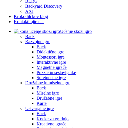
BERG
Backyard Discovery
AXI
Krokodilčkov blog
Kontaktirajte nas
Učenje skozi igro
Back
Razvojne igre
Back
Didaktične igre
Montessori igre
Interaktivne igre
Magnetne igrače
Puzzle in sestavljanke
Spretnostne igre
Družabne in miselne igre
Back
Miselne igre
Družabne igre
Karte
Ustvarjalne igre
Back
Kocke za gradnjo
Kreativne igrače