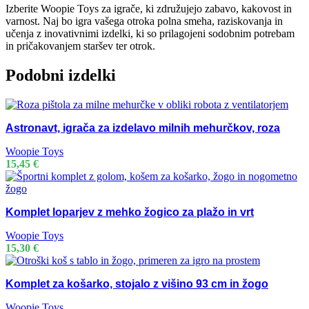
Izberite Woopie Toys za igrače, ki združujejo zabavo, kakovost in
varnost. Naj bo igra vašega otroka polna smeha, raziskovanja in
učenja z inovativnimi izdelki, ki so prilagojeni sodobnim potrebam
in pričakovanjem staršev ter otrok.
Podobni izdelki
Astronavt, igrača za izdelavo milnih mehurčkov, roza
Woopie Toys
15,45
€
Komplet loparjev z mehko žogico za plažo in vrt
Woopie Toys
15,30
€
Komplet za košarko, stojalo z višino 93 cm in žogo
Woopie Toys