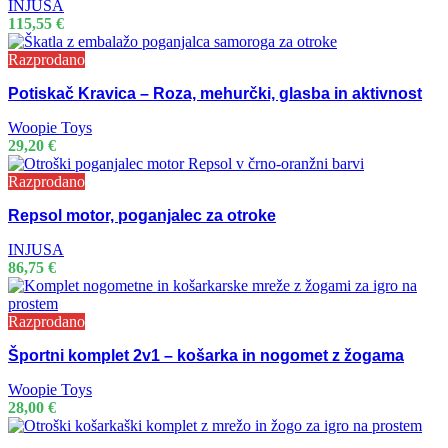
INJUSA
115,55
€
Razprodano
Potiskač Kravica – Roza, mehurčki, glasba in aktivnost
Woopie Toys
29,20
€
Razprodano
Repsol motor, poganjalec za otroke
INJUSA
86,75
€
Razprodano
Športni komplet 2v1 – košarka in nogomet z žogama
Woopie Toys
28,00
€