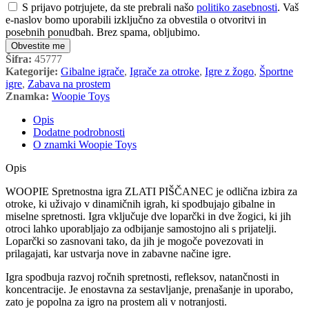
S prijavo potrjujete, da ste prebrali našo
politiko zasebnosti
. Vaš
e-naslov bomo uporabili izključno za obvestila o otvoritvi in
posebnih ponudbah. Brez spama, obljubimo.
Obvestite me
Šifra:
45777
Kategorije:
Gibalne igrače
,
Igrače za otroke
,
Igre z žogo
,
Športne
igre
,
Zabava na prostem
Znamka:
Woopie Toys
Opis
Dodatne podrobnosti
O znamki Woopie Toys
Opis
WOOPIE Spretnostna igra ZLATI PIŠČANEC je odlična izbira za
otroke, ki uživajo v dinamičnih igrah, ki spodbujajo gibalne in
miselne spretnosti. Igra vključuje dve loparčki in dve žogici, ki jih
otroci lahko uporabljajo za odbijanje samostojno ali s prijatelji.
Loparčki so zasnovani tako, da jih je mogoče povezovati in
prilagajati, kar ustvarja nove in zabavne načine igre.
Igra spodbuja razvoj ročnih spretnosti, refleksov, natančnosti in
koncentracije. Je enostavna za sestavljanje, prenašanje in uporabo,
zato je popolna za igro na prostem ali v notranjosti.