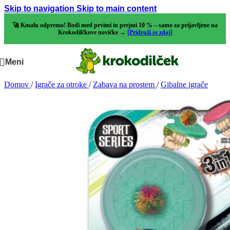
Skip to navigation
Skip to main content
🚀 Kmalu odpremo! Bodi med prvimi in prejmi 10 % – samo za prijavljene na
Krokodilčkove novičke →
[Pridruži se zdaj]
Meni
Domov
/
Igrače za otroke
/
Zabava na prostem
/
Gibalne igrače