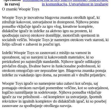
in razvoj
in komunikacija
,
Ustvarjalnost in izražanje
O znamki Woopie Toys
Woopie Toys je inovativna blagovna znamka otroških igrač, ki
združuje kakovost, ustvarjalnost in dostopnost. Njihova pestra
ponudba vključuje igrače za igro vlog, kreativne komplete,
didaktične igrače in izdelke za aktivno igro na prostem, ki
spodbujajo razvoj otrokove domišljije, motoričnih spretnosti in
socialnih veščin. Woopie Toys je namenjen otrokom vseh starosti, ki
želijo uživati v zabavni in poučni igri.
Izdelki Woopie Toys so zasnovani z mislijo na varnost in
uporabnost, saj so narejeni iz kakovostnih materialov, ki so
preizkušeni po najstrožjih standardih. Njihove igrače odlikujejo
privlačen dizajn, živahne barve in funkcionalne podrobnosti, ki
otrokom omogočajo ure nepozabne igre. Blagovna znamka ponuja
izdelke za vsakdanjo igro doma, na prostem ali v družbi prijateljev.
Woopie Toys igrače so namenjene tako zabavi kot učenju, saj
pomagajo otrokom razvijati pomembne veščine, kot so ustvarjalnost,
logično razmišljanje in sodelovanje. Njihova ponudba vključuje
igrače za vse priložnosti – od kompletov za ustvarjanje, športnih
rekvizitov in igralnih kompletov do didaktičnih igrač, ki so posebej
zasnovane za spodbujanje otroškega razvoja.