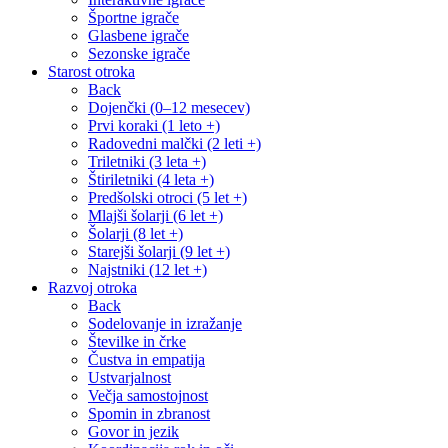
Športne igrače
Glasbene igrače
Sezonske igrače
Starost otroka
Back
Dojenčki (0–12 mesecev)
Prvi koraki (1 leto +)
Radovedni malčki (2 leti +)
Triletniki (3 leta +)
Štiriletniki (4 leta +)
Predšolski otroci (5 let +)
Mlajši šolarji (6 let +)
Šolarji (8 let +)
Starejši šolarji (9 let +)
Najstniki (12 let +)
Razvoj otroka
Back
Sodelovanje in izražanje
Številke in črke
Čustva in empatija
Ustvarjalnost
Večja samostojnost
Spomin in zbranost
Govor in jezik