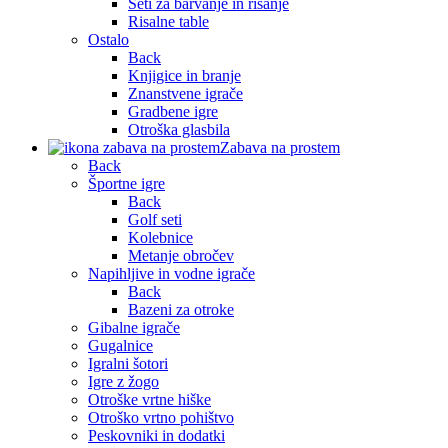
Seti za barvanje in risanje
Risalne table
Ostalo
Back
Knjigice in branje
Znanstvene igrače
Gradbene igre
Otroška glasbila
Zabava na prostem
Back
Športne igre
Back
Golf seti
Kolebnice
Metanje obročev
Napihljive in vodne igrače
Back
Bazeni za otroke
Gibalne igrače
Gugalnice
Igralni šotori
Igre z žogo
Otroške vrtne hiške
Otroško vrtno pohištvo
Peskovniki in dodatki