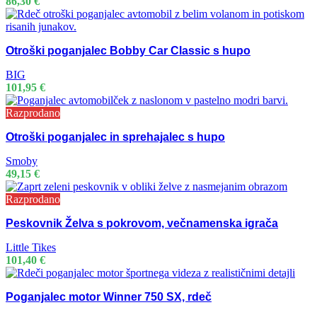
86,30
€
Otroški poganjalec Bobby Car Classic s hupo
BIG
101,95
€
Razprodano
Otroški poganjalec in sprehajalec s hupo
Smoby
49,15
€
Razprodano
Peskovnik Želva s pokrovom, večnamenska igrača
Little Tikes
101,40
€
Poganjalec motor Winner 750 SX, rdeč