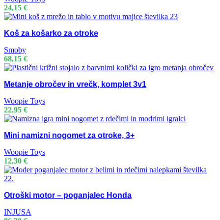
24,15
€
Koš za košarko za otroke
Smoby
68,15
€
Metanje obročev in vrečk, komplet 3v1
Woopie Toys
22,95
€
Mini namizni nogomet za otroke, 3+
Woopie Toys
12,30
€
Otroški motor – poganjalec Honda
INJUSA