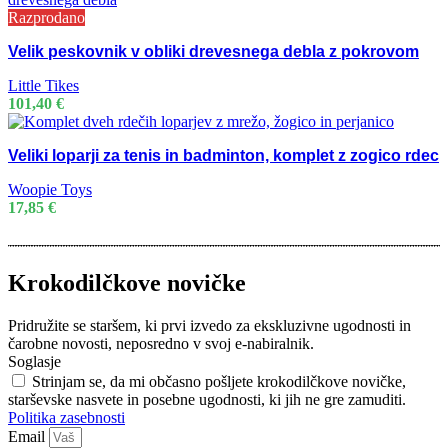
Razprodano
Velik peskovnik v obliki drevesnega debla z pokrovom
Little Tikes
101,40
€
Veliki loparji za tenis in badminton, komplet z zogico rdec
Woopie Toys
17,85
€
Krokodilčkove novičke
Pridružite se staršem, ki prvi izvedo za ekskluzivne ugodnosti in
čarobne novosti, neposredno v svoj e-nabiralnik.
Soglasje
Strinjam se, da mi občasno pošljete krokodilčkove novičke,
starševske nasvete in posebne ugodnosti, ki jih ne gre zamuditi.
Politika zasebnosti
Email