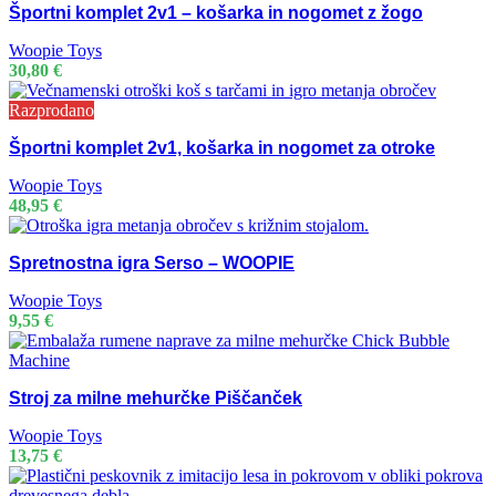
Športni komplet 2v1 – košarka in nogomet z žogo
Woopie Toys
30,80
€
Razprodano
Športni komplet 2v1, košarka in nogomet za otroke
Woopie Toys
48,95
€
Spretnostna igra Serso – WOOPIE
Woopie Toys
9,55
€
Stroj za milne mehurčke Piščanček
Woopie Toys
13,75
€