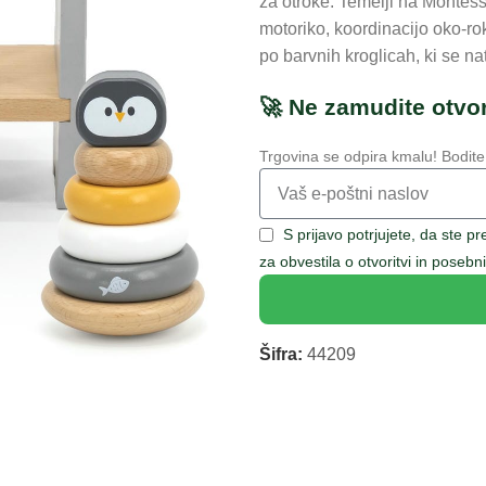
za otroke. Temelji na Montess
motoriko, koordinacijo oko-ro
po barvnih kroglicah, ki se na
🚀 Ne zamudite otvor
Trgovina se odpira kmalu! Bodite
S prijavo potrjujete, da ste p
za obvestila o otvoritvi in pose
Šifra:
44209