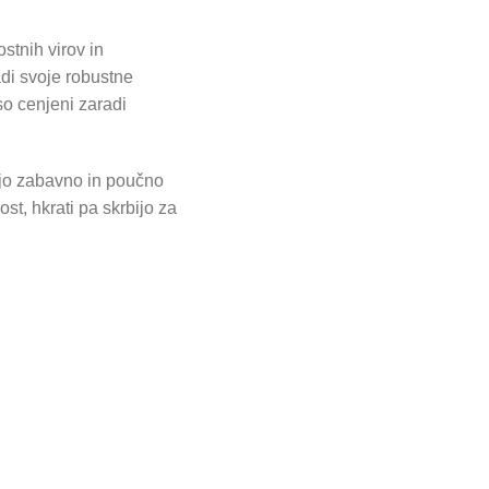
ostnih virov in
adi svoje robustne
so cenjeni zaradi
ajo zabavno in poučno
ost, hkrati pa skrbijo za