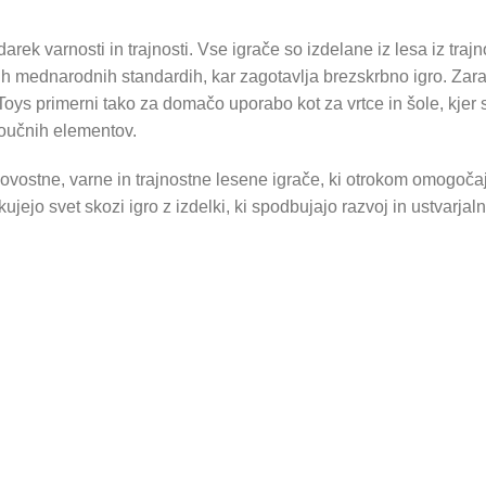
rek varnosti in trajnosti. Vse igrače so izdelane iz lesa iz trajn
ih mednarodnih standardih, kar zagotavlja brezskrbno igro. Zar
Toys primerni tako za domačo uporabo kot za vrtce in šole, kjer 
poučnih elementov.
kovostne, varne in trajnostne lesene igrače, ki otrokom omogoč
skujejo svet skozi igro z izdelki, ki spodbujajo razvoj in ustvarjaln