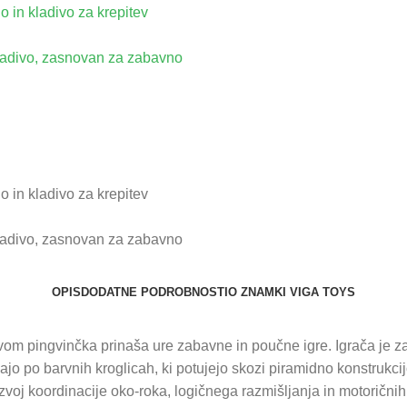
OPIS
DODATNE PODROBNOSTI
O ZNAMKI VIGA TOYS
vom pingvinčka prinaša ure zabavne in poučne igre. Igrača je z
jo po barvnih kroglicah, ki potujejo skozi piramidno konstrukcij
voj koordinacije oko-roka, logičnega razmišljanja in motoričnih 