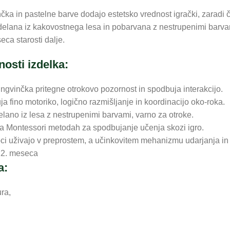
čka in pastelne barve dodajo estetsko vrednost igrački, zaradi č
zdelana iz kakovostnega lesa in pobarvana z nestrupenimi barva
eca starosti dalje.
nosti izdelka:
ingvinčka pritegne otrokovo pozornost in spodbuja interakcijo.
a fino motoriko, logično razmišljanje in koordinacijo oko-roka.
elano iz lesa z nestrupenimi barvami, varno za otroke.
na Montessori metodah za spodbujanje učenja skozi igro.
ci uživajo v preprostem, a učinkovitem mehanizmu udarjanja in
 12. meseca
a:
ra,