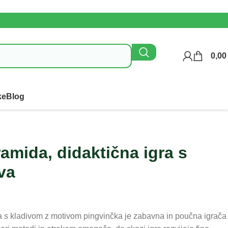
0,0
ke
Blog
Kontaktirajte n
ramida, didaktična igra s
va
 s kladivom z motivom pingvinčka je zabavna in poučna igrača