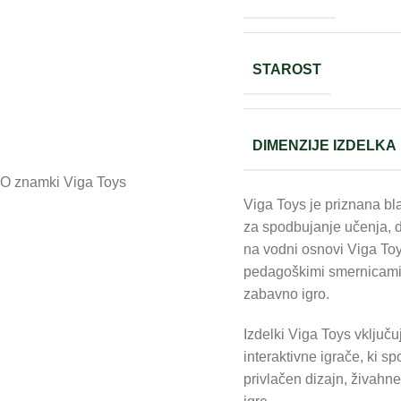
STAROST
DIMENZIJE IZDELKA
O znamki Viga Toys
Viga Toys je priznana bl
za spodbujanje učenja, do
na vodni osnovi Viga Toy
pedagoškimi smernicami. 
zabavno igro.
Izdelki Viga Toys vključu
interaktivne igrače, ki s
privlačen dizajn, živahne