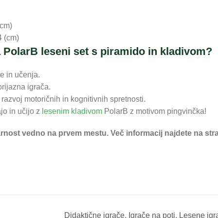
(cm)
4 (cm)
a PolarB leseni set s piramido in kladivom?
e in učenja.
prijazna igrača.
 razvoj motoričnih in kognitivnih spretnosti.
jo in učijo z
lesenim kladivom
PolarB z motivom pingvinčka!
varnost vedno na prvem mestu. Več informacij najdete na str
Didaktične igrače
,
Igrače na poti
,
Lesene igr