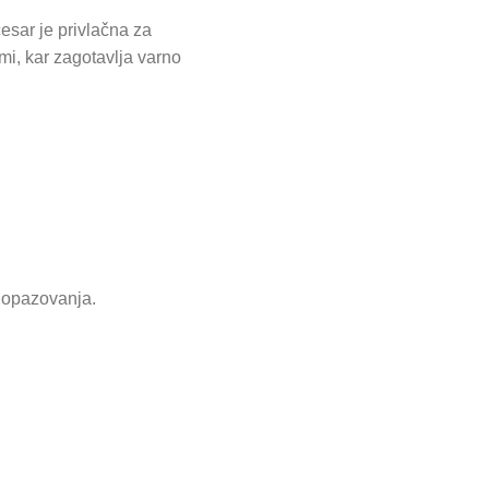
esar je privlačna za
mi, kar zagotavlja varno
 opazovanja.