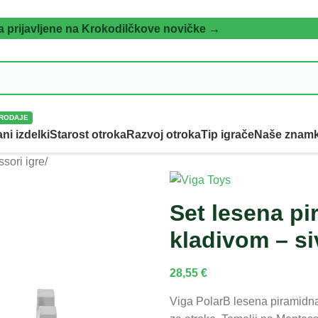
a prijavljene na Krokodilčkove novičke →
[Pridruži se zdaj]
RODAJE
ni izdelki
Starost otroka
Razvoj otroka
Tip igrače
Naše znam
sori igre
/
Set lesena pi
kladivom – si
28,55
€
Viga PolarB lesena piramidna