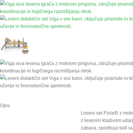
Opis
Leseni set PolarB z moti
z lesenim kladivom udarja
zabava, spodbuja tudi raz