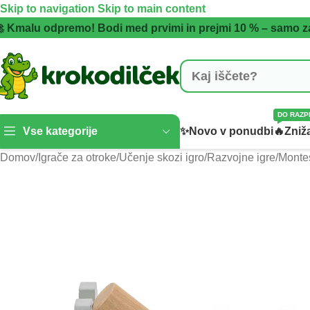
Skip to navigation
Skip to main content
 Kmalu odpremo! Bodi med prvimi in prejmi 10 % – samo z
DO RAZP
Vse kategorije
✨Novo v ponudbi
🔥Zniža
Domov
/
Igrače za otroke
/
Učenje skozi igro
/
Razvojne igre
/
Montes