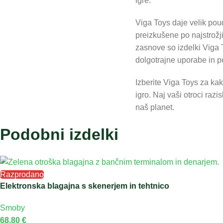
igre.
Viga Toys daje velik pouda
preizkušene po najstrožj
zasnove so izdelki Viga 
dolgotrajne uporabe in 
Izberite Viga Toys za ka
igro. Naj vaši otroci razi
naš planet.
Podobni izdelki
Razprodano
Elektronska blagajna s skenerjem in tehtnico
Smoby
68,80
€