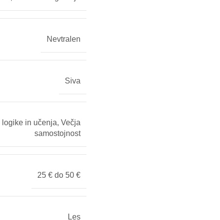
Nevtralen
Siva
 logike in učenja
,
Večja
samostojnost
25 € do 50 €
Les