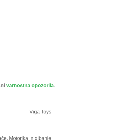
ani
varnostna opozorila
.
Viga Toys
ače
,
Motorika in gibanje