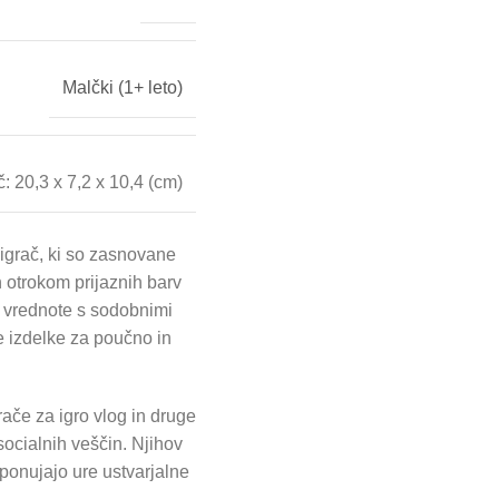
Malčki (1+ leto)
: 20,3 x 7,2 x 10,4 (cm)
igrač, ki so zasnovane
n otrokom prijaznih barv
e vrednote s sodobnimi
e izdelke za poučno in
rače za igro vlog in druge
socialnih veščin. Njihov
 ponujajo ure ustvarjalne