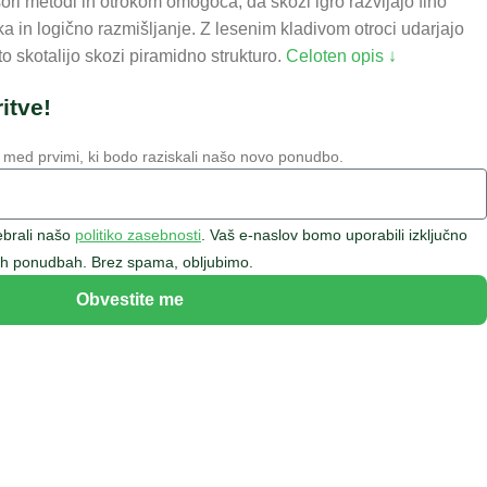
ori metodi in otrokom omogoča, da skozi igro razvijajo fino
ka in logično razmišljanje. Z lesenim kladivom otroci udarjajo
to skotalijo skozi piramidno strukturo.
Celoten opis ↓
itve!
 med prvimi, ki bodo raziskali našo novo ponudbo.
rebrali našo
politiko zasebnosti
. Vaš e-naslov bomo uporabili izključno
bnih ponudbah. Brez spama, obljubimo.
Obvestite me