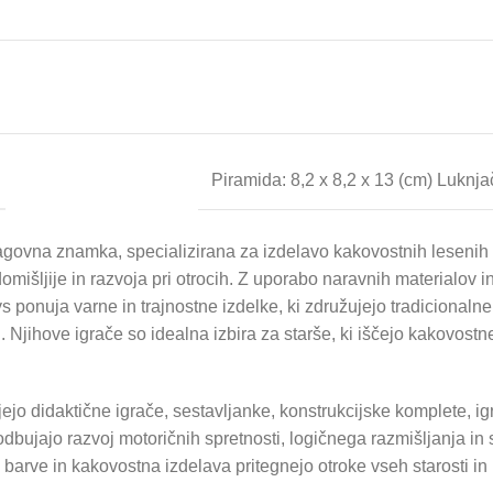
Piramida: 8,2 x 8,2 x 13 (cm) Luknjač
agovna znamka, specializirana za izdelavo kakovostnih lesenih 
mišljije in razvoja pri otrocih. Z uporabo naravnih materialov i
s ponuja varne in trajnostne izdelke, ki združujejo tradicionaln
Njihove igrače so idealna izbira za starše, ki iščejo kakovostn
jejo didaktične igrače, sestavljanke, konstrukcijske komplete, ig
podbujajo razvoj motoričnih spretnosti, logičnega razmišljanja in 
 barve in kakovostna izdelava pritegnejo otroke vseh starosti in