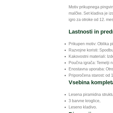
Motiv prikupnega pingvin
malčke. Set kladiva je i
igro za otroke od 12. mes
Lastnosti in pred
Prikupen motiv: Oblika p
Razvojne koristi: Spodbuj
Kakovostni materiali: Izd
Poučna igrača: Temelji 
Enostavna uporaba: Otro
Priporočena starost: od
Vsebina komplet
Lesena piramidna struktu
3 barvne kroglice,
Leseno kladivo.