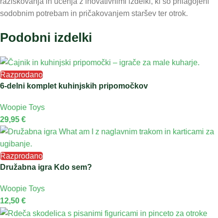
raziskovanja in učenja z inovativnimi izdelki, ki so prilagojeni
sodobnim potrebam in pričakovanjem staršev ter otrok.
Podobni izdelki
Razprodano
6-delni komplet kuhinjskih pripomočkov
Woopie Toys
29,95
€
Razprodano
Družabna igra Kdo sem?
Woopie Toys
12,50
€