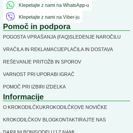
Klepetajte z nami na WhatsApp-u
Klepetajte z nami na Viber-ju
Pomoč in podpora
POGOSTA VPRAŠANJA (FAQ)
SLEDENJE NAROČILU
VRAČILA IN REKLAMACIJE
PLAČILA IN DOSTAVA
REŠEVANJE PRITOŽB IN SPOROV
VARNOST PRI UPORABI IGRAČ
POMOČ PRI IZBIRI IZDELKA
Informacije
O KROKODILČKU
KROKODILČKOVE NOVIČKE
KROKODILČKOV BLOG
KONTAKTIRAJTE NAS
DARILNI BONI
SODELUJ Z NAMI