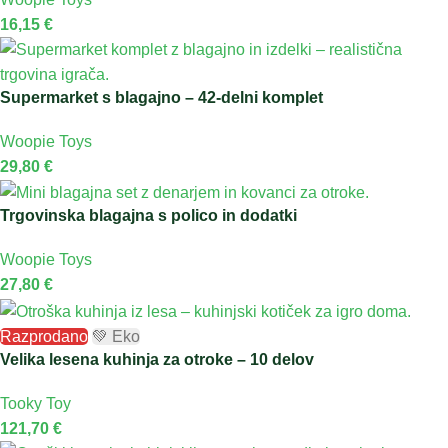
16,15
€
Supermarket s blagajno – 42-delni komplet
Woopie Toys
29,80
€
Trgovinska blagajna s polico in dodatki
Woopie Toys
27,80
€
Razprodano
💚 Eko
Velika lesena kuhinja za otroke – 10 delov
Tooky Toy
121,70
€