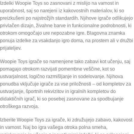
Izdelki Woopie Toys so zasnovani z mislijo na varnost in
uporabnost, saj so narejeni iz kakovostnih materialov, ki so
preizkušeni po najstrožjih standardih. Njihove igrače odlikujejo
privlačen dizajn, živahne barve in funkcionalne podrobnosti, ki
otrokom omogočajo ure nepozabne igre. Blagovna znamka
ponuja izdelke za vsakdanjo igro doma, na prostem ali v družbi
prijateljev.
Woopie Toys igrače so namenjene tako zabavi kot učenju, saj
pomagajo otrokom razvijati pomembne veščine, kot so
ustvarjalnost, logično razmišljanje in sodelovanje. Njihova
ponudba vključuje igrače za vse priložnosti – od kompletov za
ustvarjanje, športnih rekvizitov in igralnih kompletov do
didaktičnih igrač, ki so posebej zasnovane za spodbujanje
otroškega razvoja.
Izberite Woopie Toys za igrače, ki združujejo zabavo, kakovost
in varnost. Naj bo igra vašega otroka polna smeha,