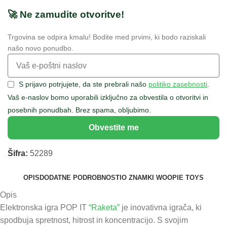
🚀 Ne zamudite otvoritve!
Trgovina se odpira kmalu! Bodite med prvimi, ki bodo raziskali
našo novo ponudbo.
S prijavo potrjujete, da ste prebrali našo
politiko zasebnosti
.
Vaš e-naslov bomo uporabili izključno za obvestila o otvoritvi in
posebnih ponudbah. Brez spama, obljubimo.
Obvestite me
Šifra:
52289
OPIS
DODATNE PODROBNOSTI
O ZNAMKI WOOPIE TOYS
Opis
Elektronska igra POP IT
“Raketa”
je inovativna igrača, ki
spodbuja spretnost, hitrost in koncentracijo. S svojim