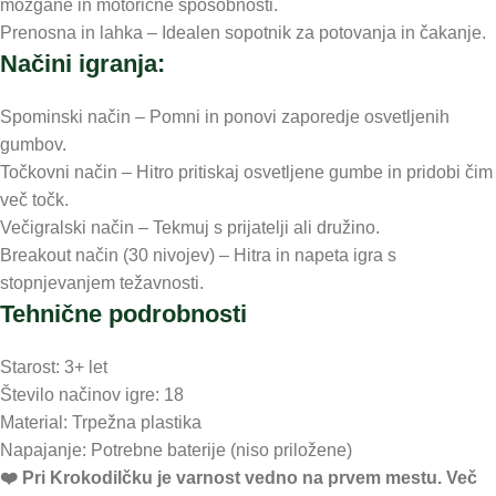
možgane in motorične sposobnosti.
Prenosna in lahka – Idealen sopotnik za potovanja in čakanje.
Načini igranja:
Spominski način – Pomni in ponovi zaporedje osvetljenih
gumbov.
Točkovni način – Hitro pritiskaj osvetljene gumbe in pridobi čim
več točk.
Večigralski način – Tekmuj s prijatelji ali družino.
Breakout način (30 nivojev) – Hitra in napeta igra s
stopnjevanjem težavnosti.
Tehnične podrobnosti
Starost: 3+ let
Število načinov igre: 18
Material: Trpežna plastika
Napajanje: Potrebne baterije (niso priložene)
❤️ ️Pri Krokodilčku je varnost vedno na prvem mestu. Več