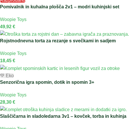
Razprodano
Pomivalnik in kuhalna plošča 2v1 – modri kuhinjski set
Woopie Toys
49,92
€
Rojstnodnevna torta za rezanje s svečkami in sadjem
Woopie Toys
18,45
€
💚 Eko
Senzorična igra spomin, dotik in spomin 3+
Woopie Toys
28,30
€
Slaščičarna in sladoledarna 3v1 – kovček, torba in kuhinja
Woopie Toys