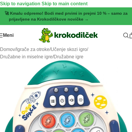
Skip to navigation
Skip to main content
🚀 Kmalu odpremo! Bodi med prvimi in prejmi 10 % – samo za
prijavljene na Krokodilčkove novičke →
[Pridruži se zdaj]
Meni
Domov
/
Igrače za otroke
/
Učenje skozi igro
/
Družabne in miselne igre
/
Družabne igre