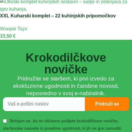
XXL Kuharski komplet – 22 kuhinjskih pripomočkov
Woopie Toys
33,50
€
Krokodilčkove
novičke
Pridružite se staršem, ki prvi izvedo za
ekskluzivne ugodnosti in čarobne novosti,
neposredno v svoj e-nabiralnik.
Pridruži se
Strinjam se, da mi občasno pošljete krokodilčkove novičke,
starševske nasvete in posebne ugodnosti, ki jih ne gre zamuditi.