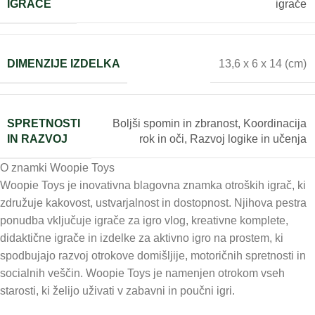
IGRAČE
igrače
DIMENZIJE IZDELKA
13,6 x 6 x 14 (cm)
SPRETNOSTI
Boljši spomin in zbranost
,
Koordinacija
IN RAZVOJ
rok in oči
,
Razvoj logike in učenja
O znamki Woopie Toys
Woopie Toys je inovativna blagovna znamka otroških igrač, ki
združuje kakovost, ustvarjalnost in dostopnost. Njihova pestra
ponudba vključuje igrače za igro vlog, kreativne komplete,
didaktične igrače in izdelke za aktivno igro na prostem, ki
spodbujajo razvoj otrokove domišljije, motoričnih spretnosti in
socialnih veščin. Woopie Toys je namenjen otrokom vseh
starosti, ki želijo uživati v zabavni in poučni igri.