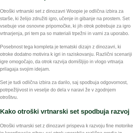
Otroški vrtnarski set z dinozavri Woopie je odlična izbira za
starše, ki želijo združiti igro, učenje in gibanje na prostem. Set
vsebuje vse osnovne pripomočke, ki jih otrok potrebuje za igro
vrtnarjenja, pri tem pa so materiali trpežni in varni za uporabo.
Posebnost tega kompleta je tematski dizajn z dinozavri, ki
otroke dodatno motivira k igri in raziskovanju. Različni scenariji
igre omogočajo, da otrok razvija domišljijo in vlogo vrtnarja
prilagaja svojim idejam.
Set je tudi odlična izbira za darilo, saj spodbuja odgovornost,
potrpežljivost in veselje do dela v naravi že v zgodnjem
otroštvu.
Kako otroški vrtnarski set spodbuja razvoj
Otroški vrtnarski set z dinozavri prispeva k razvoju fine motorike