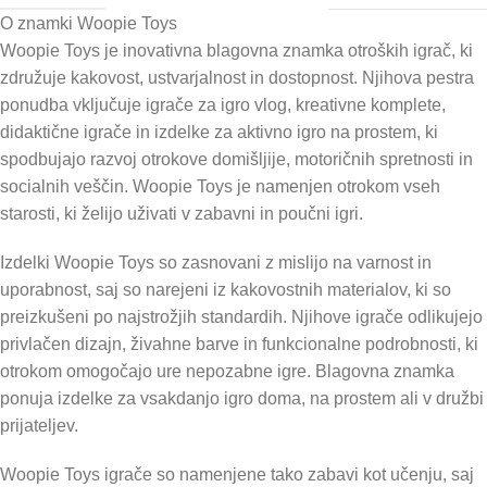
O znamki Woopie Toys
Woopie Toys je inovativna blagovna znamka otroških igrač, ki
združuje kakovost, ustvarjalnost in dostopnost. Njihova pestra
ponudba vključuje igrače za igro vlog, kreativne komplete,
didaktične igrače in izdelke za aktivno igro na prostem, ki
spodbujajo razvoj otrokove domišljije, motoričnih spretnosti in
socialnih veščin. Woopie Toys je namenjen otrokom vseh
starosti, ki želijo uživati v zabavni in poučni igri.
Izdelki Woopie Toys so zasnovani z mislijo na varnost in
uporabnost, saj so narejeni iz kakovostnih materialov, ki so
preizkušeni po najstrožjih standardih. Njihove igrače odlikujejo
privlačen dizajn, živahne barve in funkcionalne podrobnosti, ki
otrokom omogočajo ure nepozabne igre. Blagovna znamka
ponuja izdelke za vsakdanjo igro doma, na prostem ali v družbi
prijateljev.
Woopie Toys igrače so namenjene tako zabavi kot učenju, saj