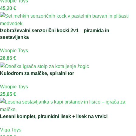
Woopie Toys
45,20
€
Izobraževalni senzorični kocki 2v1 – piramida in
sestavljanka
Woopie Toys
26,85
€
Kulodrom za malčke, spiralni tor
Woopie Toys
25,65
€
Leseni komplet, piramidni lisek + lisek na vrvici
Viga Toys