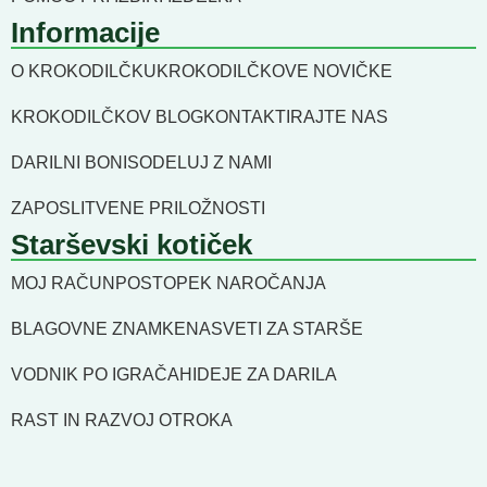
Informacije
O KROKODILČKU
KROKODILČKOVE NOVIČKE
KROKODILČKOV BLOG
KONTAKTIRAJTE NAS
DARILNI BONI
SODELUJ Z NAMI
ZAPOSLITVENE PRILOŽNOSTI
Starševski kotiček
MOJ RAČUN
POSTOPEK NAROČANJA
BLAGOVNE ZNAMKE
NASVETI ZA STARŠE
VODNIK PO IGRAČAH
IDEJE ZA DARILA
RAST IN RAZVOJ OTROKA