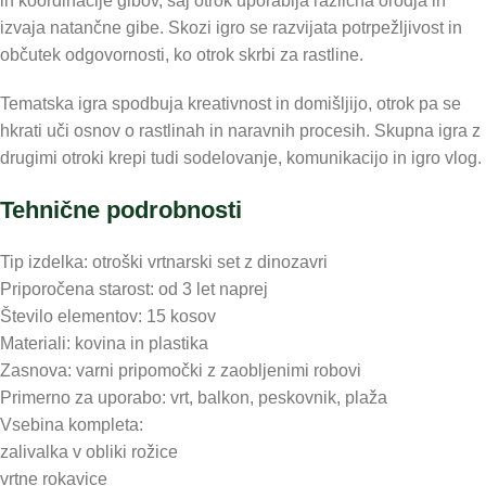
in koordinacije gibov, saj otrok uporablja različna orodja in
izvaja natančne gibe. Skozi igro se razvijata potrpežljivost in
občutek odgovornosti, ko otrok skrbi za rastline.
Tematska igra spodbuja kreativnost in domišljijo, otrok pa se
hkrati uči osnov o rastlinah in naravnih procesih. Skupna igra z
drugimi otroki krepi tudi sodelovanje, komunikacijo in igro vlog.
Tehnične podrobnosti
Tip izdelka: otroški vrtnarski set z dinozavri
Priporočena starost: od 3 let naprej
Število elementov: 15 kosov
Materiali: kovina in plastika
Zasnova: varni pripomočki z zaobljenimi robovi
Primerno za uporabo: vrt, balkon, peskovnik, plaža
Vsebina kompleta:
zalivalka v obliki rožice
vrtne rokavice