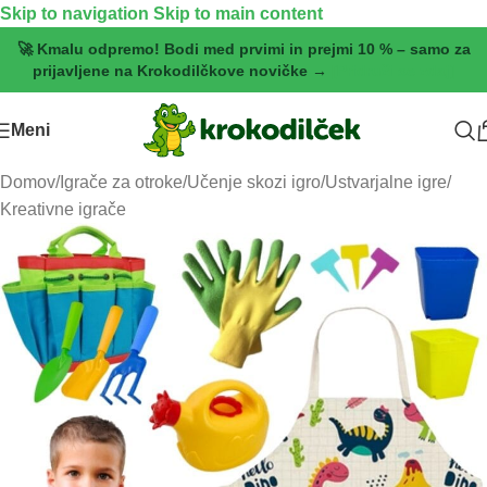
Skip to navigation
Skip to main content
🚀 Kmalu odpremo! Bodi med prvimi in prejmi 10 % – samo za
prijavljene na Krokodilčkove novičke →
[Pridruži se zdaj]
Meni
Domov
/
Igrače za otroke
/
Učenje skozi igro
/
Ustvarjalne igre
/
Kreativne igrače