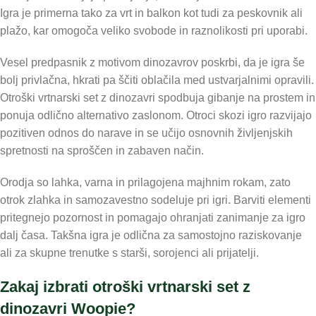
Igra je primerna tako za vrt in balkon kot tudi za peskovnik ali
plažo, kar omogoča veliko svobode in raznolikosti pri uporabi.
Vesel predpasnik z motivom dinozavrov poskrbi, da je igra še
bolj privlačna, hkrati pa ščiti oblačila med ustvarjalnimi opravili.
Otroški vrtnarski set z dinozavri spodbuja gibanje na prostem in
ponuja odlično alternativo zaslonom. Otroci skozi igro razvijajo
pozitiven odnos do narave in se učijo osnovnih življenjskih
spretnosti na sproščen in zabaven način.
Orodja so lahka, varna in prilagojena majhnim rokam, zato
otrok zlahka in samozavestno sodeluje pri igri. Barviti elementi
pritegnejo pozornost in pomagajo ohranjati zanimanje za igro
dalj časa. Takšna igra je odlična za samostojno raziskovanje
ali za skupne trenutke s starši, sorojenci ali prijatelji.
Zakaj izbrati otroški vrtnarski set z
dinozavri Woopie?