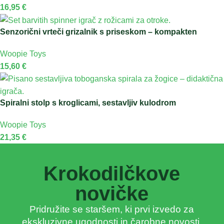
16,95
€
Senzorični vrteči grizalnik s priseskom – kompakten
Woopie Toys
15,60
€
Spiralni stolp s kroglicami, sestavljiv kulodrom
Woopie Toys
21,35
€
Krokodilčkove
novičke
Pridružite se staršem, ki prvi izvedo za
ekskluzivne ugodnosti in čarobne novosti,