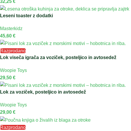
32,25
€
Leseni toaster z dodatki
Masterkidz
45,60
€
Razprodano
Lok viseča igrača za voziček, posteljico in avtosedež
Woopie Toys
29,50
€
Lok za voziček, posteljico in avtosedež
Woopie Toys
29,00
€
Razprodano