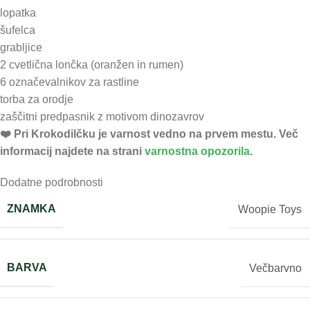
lopatka
šufelca
grabljice
2 cvetlična lončka (oranžen in rumen)
6 označevalnikov za rastline
torba za orodje
zaščitni predpasnik z motivom dinozavrov
❤️ ️Pri Krokodilčku je varnost vedno na prvem mestu. Več
informacij najdete na strani
varnostna opozorila
.
Dodatne podrobnosti
ZNAMKA
Woopie Toys
BARVA
Večbarvno