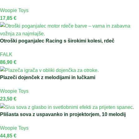
Woopie Toys
17,85
€
Otroški poganjalec Racing s širokimi kolesi, rdeč
FALK
86,90
€
Plazeči dojenček z melodijami in lučkami
Woopie Toys
23,50
€
Plišasta sova z uspavanko in projektorjem, 10 melodij
Woopie Toys
44,85
€