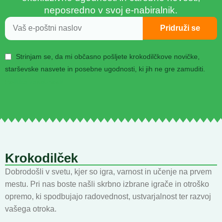
neposredno v svoj e-nabiralnik.
Pridruži se
Strinjam se, da mi občasno pošljete krokodilčkove novičke,
starševske nasvete in posebne ugodnosti, ki jih ne gre zamuditi.
Politika zasebnosti
Krokodilček
Dobrodošli v svetu, kjer so igra, varnost in učenje na prvem
mestu. Pri nas boste našli skrbno izbrane igrače in otroško
opremo, ki spodbujajo radovednost, ustvarjalnost ter razvoj
vašega otroka.