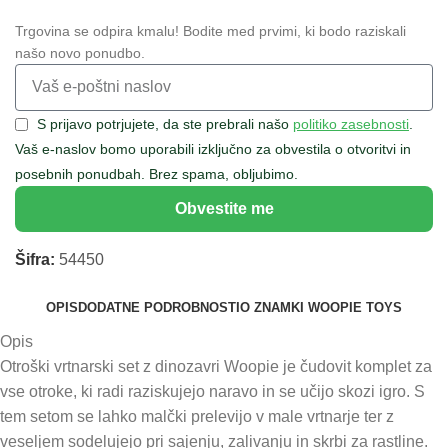
Trgovina se odpira kmalu! Bodite med prvimi, ki bodo raziskali
našo novo ponudbo.
S prijavo potrjujete, da ste prebrali našo
politiko zasebnosti
.
Vaš e-naslov bomo uporabili izključno za obvestila o otvoritvi in
posebnih ponudbah. Brez spama, obljubimo.
Obvestite me
Šifra:
54450
OPIS
DODATNE PODROBNOSTI
O ZNAMKI WOOPIE TOYS
Opis
Otroški vrtnarski set z dinozavri Woopie je čudovit komplet za
vse otroke, ki radi raziskujejo naravo in se učijo skozi igro. S
tem setom se lahko malčki prelevijo v male vrtnarje ter z
veseljem sodelujejo pri sajenju, zalivanju in skrbi za rastline.